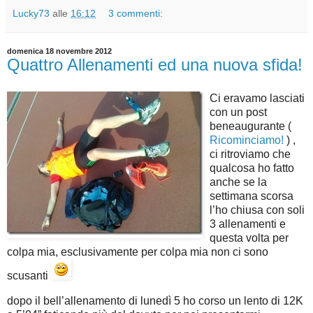
Lucky73
alle
16:12
3 commenti:
domenica 18 novembre 2012
Quattro Allenamenti ed una nuova sfida!
Ci eravamo lasciati
con un post
beneaugurante (
Ricominciamo!
) ,
ci ritroviamo che
qualcosa ho fatto
anche se la
settimana scorsa
l’ho chiusa con soli
3 allenamenti e
questa volta per
colpa mia, esclusivamente per colpa mia non ci sono
scusanti
dopo il bell’allenamento di lunedì 5 ho corso un lento di 12K