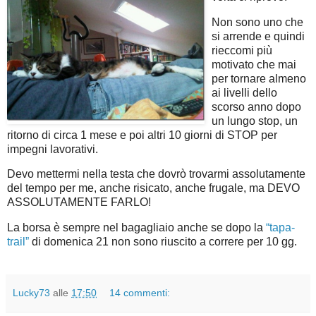
Non sono uno che
si arrende e quindi
rieccomi più
motivato che mai
per tornare almeno
ai livelli dello
scorso anno dopo
un lungo stop, un
ritorno di circa 1 mese e poi altri 10 giorni di STOP per
impegni lavorativi.
Devo mettermi nella testa che dovrò trovarmi assolutamente
del tempo per me, anche risicato, anche frugale, ma DEVO
ASSOLUTAMENTE FARLO!
La borsa è sempre nel bagagliaio anche se dopo la
“tapa-
trail”
di domenica 21 non sono riuscito a correre per 10 gg.
Lucky73
alle
17:50
14 commenti: