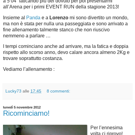
a 5’04” faticando più del dovuto per poi presentarmi
all’Arena per i primi EVENT RUN della stagione 2013!
Insieme al
Panda
e a
Lorenzo
mi sono divertito un mondo,
ma non è stata per nulla una passeggiata e sono arrivato a
fine allenamento talmente stanco che non riuscivo
nemmeno a parlare …
I tempi cominciano anche ad arrivare, ma la fatica e doppia
rispetto allo scorso anno, devo calare ancora almeno 2Kg e
trovare soprattutto costanza.
Vediamo l’allenamento :
Lucky73
alle
17:45
8 commenti:
lunedì 5 novembre 2012
Ricominciamo!
Per l’ennesima
volta ci riprovo!