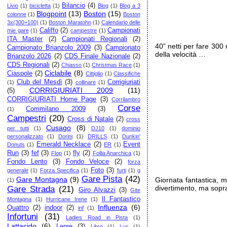
Bilancio
(4)
Livio
(1)
bicicletta
(1)
Blog
(1)
Blog a 3
Blogpoint
(13)
Boston
(15)
colonne
(1)
Boston
3x(300+100)
(1)
Boston Maratohn
(1)
Calendario delle
Califfo
(2)
Campionati
mie gare
(1)
campestre
(1)
ITA Master
(2)
Campionati Regionali
(2)
40” netti per fare 300
Campionato Brianzolo 2009
(3)
Campionato
della velocità …
Brianzolo 2026
(2)
CDS Finale Nazionale
(2)
CDS Regionali
(2)
Chiasso
(1)
Christmas Race
(1)
Ciclabile
(8)
Ciaspole
(2)
Cittiglio
(1)
Classifiche
Club del Mesdì
(3)
Corrigiuriati
(1)
collinare
(1)
CORRIGIURIATI 2009
(11)
(5)
CORRIGIURIATI Home Page
(3)
Corrilambro
Corse
Corrimilano 2009
(3)
(1)
Campestri
(20)
Cross di Natale
(2)
cross
Cusago
(8)
per tutti
(1)
DJ10
(1)
dominio
personalizzato
(1)
Dorini
(1)
DRILLS
(1)
Dunkin'
Emerald Necklace
(2)
Event
Donuts
(1)
ER
(1)
Run
(3)
fef
(3)
fly
(2)
Flop
(1)
Follia Anarchica
(1)
Fondo Lento
(3)
Fondo Veloce
(2)
forza
Foto
(3)
generale
(1)
Forza Specifica
(1)
furti
(1)
g
Gare Pista
(42)
Gare Montagna
(9)
Giornata fantastica, 
(1)
divertimento, ma sopra
Gare Strada
(21)
Giro Alvazzi
(3)
Gite
Il Fantastico
Montagna
(1)
Hurricane Irene
(1)
Influenza
(6)
Quattro
(2)
indoor
(2)
inf
(1)
Infortuni
(31)
Ladies Road in Pista
(1)
Lattacido
(6)
Lepre
(3)
Libro
(1)
Luc
(1)