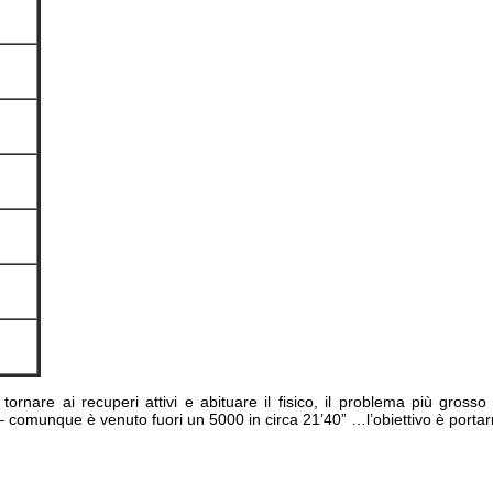
”
”
”
”
”
”
”
 tornare ai recuperi attivi e abituare il fisico, il problema più gross
– comunque è venuto fuori un 5000 in circa 21’40” …l’obiettivo è porta