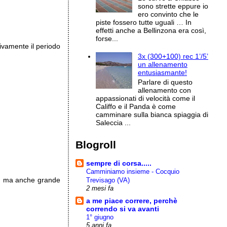
sono strette eppure io
ero convinto che le
piste fossero tutte uguali … In
effetti anche a Bellinzona era così,
forse...
ivamente il periodo
3x (300+100) rec 1’/5’
un allenamento
entusiasmante!
Parlare di questo
allenamento con
appassionati di velocità come il
Califfo e il Panda è come
camminare sulla bianca spiaggia di
Saleccia ...
Blogroll
sempre di corsa.....
Camminiamo insieme - Cocquio
ne, ma anche grande
Trevisago (VA)
2 mesi fa
a me piace correre, perchè
correndo si va avanti
1° giugno
5 anni fa