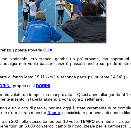
renzo
) potete trovarle
QUA
mo sindacale, ero stanco, gambe un po’ provate, ma soprattutti s
tatarsalgia non vuole passare anzi è passata anche sul piede destro
te di fondo lento ( 5’11”/km ) e seconda parte più brillante ( 4’34” ) -
ORINI
, proprio così
DORINI
!
ente voluto da tempo, ma mai provato – Quest’anno allungando al 1.5
ente inserito in tabella almeno 1 volta ogni 2 settimane.
on è un gioco di parole, per me oggi è stata veramente dura complet
 me c’era il gran maestro
Nicola
, specialista e portavoce di questa filos
e e un 200 nello stesso tempo per 10 volte.
TEMPO
non ritmo – L’idea
Viene fuori un 5.000 con feroci cambi di ritmo, ideale per le campestri 