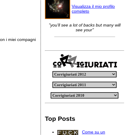
Visualizza il mio profilo
completo
"you'll see a lot of backs but many will
see your"
con i miei compagni
Top Posts
Come su un