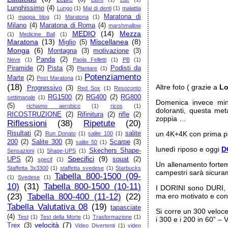
Lunghissimo
(4)
Lungo
(1)
Mal di denti
(1)
malattia
Maratona di
(1)
mappa blog
(1)
Maratona
(1)
Milano
(4)
Maratona di Roma
(4)
marshmallow
MEDIO
(14)
Mezza
(1)
Medicine Ball
(1)
Maratona
(13)
Miscellanea
(8)
Miglio
(5)
Monga
(6)
Montagna
(3)
motivazione
(3)
Panda
(2)
Neve
(1)
Paola Felletti
(1)
PB
(1)
Piramide
(2)
Pista
(3)
Podisti da
Plantare
(1)
Potenziamento
Marte
(2)
Post Maratona
(1)
(18)
Altre foto ( grazie a
Lo
Progressivo
(3)
Red Sox
(1)
Resoconto
RG1500
(2)
RG400
(2)
RG800
settimanale
(1)
Domenica invece mini
(5)
richiamo aerobico
(1)
ricos
(1)
doloranti, questa me
RICOSTRUZIONE
(2)
Rifinitura
(2)
rifle
(2)
zoppia …
Riflessioni
(38)
Ripetute
(20)
Risultati
(2)
salite
un 4K+4K con prima par
Run Donato
(1)
salite 100
(1)
200
(2)
Salite 300
(3)
Scarpe
(3)
salite 50
(1)
lunedì riposo e oggi
D
Skechers Shape-
Sensazioni
(1)
Shape-UPS
(1)
Specifici
(9)
UPS
(2)
squat
(2)
specif
(1)
Un allenamento fortem
Staffetta 3x3300
(1)
staffetta svedese
(1)
Starbucks
campestri sarà sicuram
Tabella 800-1500 (09-
(1)
Svedese
(1)
10)
(31)
Tabella 800-1500 (10-11)
I DORINI sono DURI, n
(23)
Tabella 800-400 (11-12)
(22)
ma ero motivato e con
Tabella Valutativa 08
(19)
tapasciate
Si corre un 300 veloc
(4)
Test
(1)
Test della Morte
(1)
Trasformazione
(1)
i 300 e i 200 in 60” – 
velocità
(7)
Trex
(3)
Video Divertenti
(1)
video