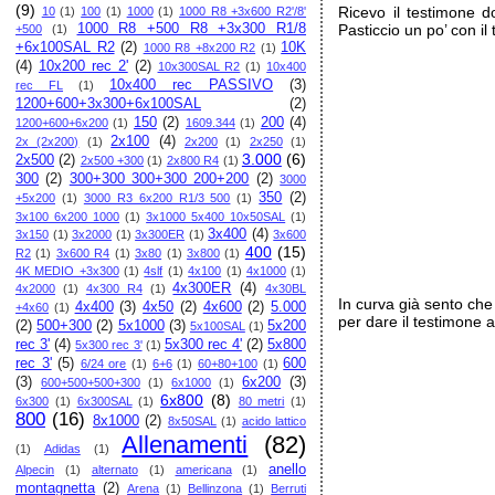
(9)
Ricevo il testimone 
10
(1)
100
(1)
1000
(1)
1000 R8 +3x600 R2'/8'
1000 R8 +500 R8 +3x300 R1/8
Pasticcio un po’ con i
+500
(1)
+6x100SAL R2
(2)
10K
1000 R8 +8x200 R2
(1)
(4)
10x200 rec 2'
(2)
10x300SAL R2
(1)
10x400
10x400 rec PASSIVO
(3)
rec FL
(1)
1200+600+3x300+6x100SAL
(2)
150
(2)
200
(4)
1200+600+6x200
(1)
1609.344
(1)
2x100
(4)
2x (2x200)
(1)
2x200
(1)
2x250
(1)
3.000
(6)
2x500
(2)
2x500 +300
(1)
2x800 R4
(1)
300
(2)
300+300 300+300 200+200
(2)
3000
350
(2)
+5x200
(1)
3000 R3 6x200 R1/3 500
(1)
3x100 6x200 1000
(1)
3x1000 5x400 10x50SAL
(1)
3x400
(4)
3x150
(1)
3x2000
(1)
3x300ER
(1)
3x600
400
(15)
R2
(1)
3x600 R4
(1)
3x80
(1)
3x800
(1)
4K MEDIO +3x300
(1)
4slf
(1)
4x100
(1)
4x1000
(1)
4x300ER
(4)
4x2000
(1)
4x300 R4
(1)
4x30BL
In curva già sento che 
4x400
(3)
4x50
(2)
4x600
(2)
5.000
+4x60
(1)
per dare il testimone 
(2)
500+300
(2)
5x1000
(3)
5x200
5x100SAL
(1)
rec 3'
(4)
5x300 rec 4'
(2)
5x800
5x300 rec 3'
(1)
rec 3'
(5)
600
6/24 ore
(1)
6+6
(1)
60+80+100
(1)
(3)
6x200
(3)
600+500+500+300
(1)
6x1000
(1)
6x800
(8)
6x300
(1)
6x300SAL
(1)
80 metri
(1)
800
(16)
8x1000
(2)
8x50SAL
(1)
acido lattico
Allenamenti
(82)
(1)
Adidas
(1)
anello
Alpecin
(1)
alternato
(1)
americana
(1)
montagnetta
(2)
Arena
(1)
Bellinzona
(1)
Berruti