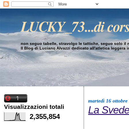
LUCKY_73...di cor
non seguo tabelle, stravolgo le tattiche, seguo solo il mi
Il Blog di Luciano Alvazzi dedicato all'atletica leggera 
martedì 16 ottobre
Visualizzazioni totali
La Svede
2,355,854