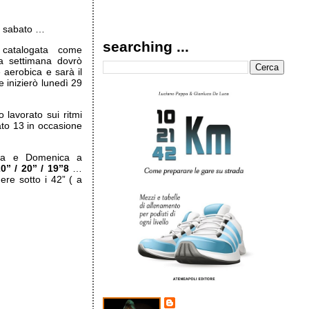
di sabato …
searching ...
catalogata come
a settimana dovrò
aerobica e sarà il
e inizierò lunedì 29
 lavorato sui ritmi
bato 13 in occasione
la e Domenica a
0” / 20” / 19”8
…
re sotto i 42” ( a