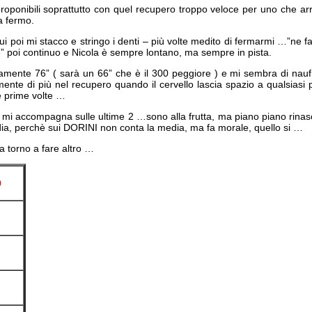
oponibili soprattutto con quel recupero troppo veloce per uno che arri
a fermo.
ui poi mi stacco e stringo i denti – più volte medito di fermarmi …”ne fa
 6” poi continuo e Nicola è sempre lontano, ma sempre in pista.
eamente 76” ( sarà un 66” che è il 300 peggiore ) e mi sembra di nau
mente di più nel recupero quando il cervello lascia spazio a qualsiasi 
le prime volte …
e mi accompagna sulle ultime 2 …sono alla frutta, ma piano piano rinasc
ia, perchè sui DORINI non conta la media, ma fa morale, quello si …
a torno a fare altro …
0
”
”
”