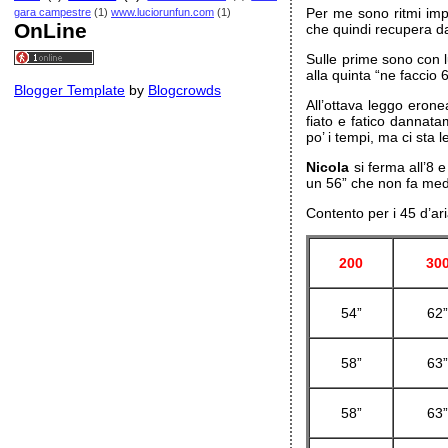
Per me sono ritmi impr
gara campestre
(1)
www.luciorunfun.com
(1)
OnLine
che quindi recupera d
Sulle prime sono con l
alla quinta “ne faccio
Blogger Template
by
Blogcrowds
All’ottava leggo eron
fiato e fatico dannata
po’ i tempi, ma ci sta 
Nicola
si ferma all’8 
un 56” che non fa med
Contento per i 45 d’ari
200
30
54”
62
58”
63
58”
63