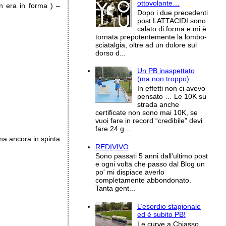
ottovolante…
n era in forma ) –
Dopo i due precedenti
post LATTACIDI sono
calato di forma e mi è
tornata prepotentemente la lombo-
sciatalgia, oltre ad un dolore sul
dorso d...
Un PB inaspettato
(ma non troppo)
In effetti non ci avevo
pensato … Le 10K su
strada anche
certificate non sono mai 10K, se
vuoi fare in record “credibile” devi
fare 24 g...
 ma ancora in spinta
REDIVIVO
Sono passati 5 anni dall'ultimo post
e ogni volta che passo dal Blog un
po' mi dispiace averlo
completamente abbondonato.
Tanta gent...
L’esordio stagionale
ed è subito PB!
Le curve a Chiasso