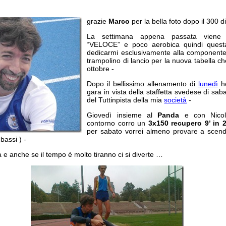
grazie
Marco
per la bella foto dopo il 300 
La settimana appena passata viene 
“VELOCE” e poco aerobica quindi quest
dedicarmi esclusivamente alla componente 
trampolino di lancio per la nuova tabella ch
ottobre -
Dopo il bellissimo allenamento di
lunedì
ho
gara in vista della staffetta svedese di sa
del Tuttinpista della mia
società
-
Giovedì insieme al
Panda
e con Nico
contorno corro un
3x150 recupero 9’ in 2
per sabato vorrei almeno provare a scende
bassi ) -
 e anche se il tempo è molto tiranno ci si diverte …