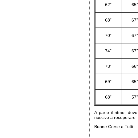
62”
65
68”
67
70”
67
74”
67
73”
66
69”
65
68”
57
A parte il ritmo, devo
riuscivo a recuperare 
Buone Corse a Tutti