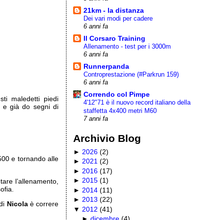
21km - la distanza
Dei vari modi per cadere
6 anni fa
Il Corsaro Training
Allenamento - test per i 3000m
6 anni fa
Runnerpanda
Controprestazione (#Parkrun 159)
6 anni fa
Correndo col Pimpe
ti maledetti piedi
4'12"71 è il nuovo record italiano della
 e già do segni di
staffetta 4x400 metri M60
7 anni fa
Archivio Blog
►
2026
(
2
)
00 e tornando alle
►
2021
(
2
)
►
2016
(
17
)
►
2015
(
1
)
are l’allenamento,
ofia.
►
2014
(
11
)
►
2013
(
22
)
 di
Nicola
è correre
▼
2012
(
41
)
…
►
dicembre
(
4
)