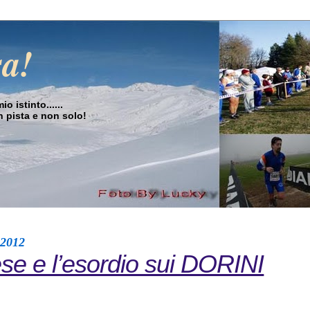
sa!
o istinto......
in pista e non solo!
 2012
se e l’esordio sui DORINI