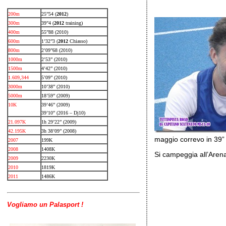
200m
25”54 (
2012
)
300m
39”4 (
2012
training)
400m
55”88 (2010)
600m
1’32”3 (
2012
Chiasso)
800m
2’09”68 (2010)
1000m
2’53” (2010)
1500m
4’42” (2010)
1.609,344
5’09” (2010)
3000m
10’38” (2010)
5000m
18’59” (2009)
10K
39’46” (2009)
39’10” (2016 – Dj10)
21.097K
1h 29’22” (2009)
42.195K
3h 38’09” (2008)
maggio correvo in 39” 
2007
199K
2008
1408K
Si campeggia all’Arena
2009
2230K
2010
1819K
2011
1486K
Vogliamo un Palasport !