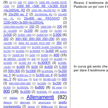
(9)
Ricevo il testimone 
10
(1)
100
(1)
1000
(1)
1000 R8 +3x600 R2'/8'
1000 R8 +500 R8 +3x300 R1/8
Pasticcio un po’ con i
+500
(1)
+6x100SAL R2
(2)
10K
1000 R8 +8x200 R2
(1)
(4)
10x200 rec 2'
(2)
10x300SAL R2
(1)
10x400
10x400 rec PASSIVO
(3)
rec FL
(1)
1200+600+3x300+6x100SAL
(2)
150
(2)
200
(4)
1200+600+6x200
(1)
1609.344
(1)
2x100
(4)
2x (2x200)
(1)
2x200
(1)
2x250
(1)
3.000
(6)
2x500
(2)
2x500 +300
(1)
2x800 R4
(1)
300
(2)
300+300 300+300 200+200
(2)
3000
350
(2)
+5x200
(1)
3000 R3 6x200 R1/3 500
(1)
3x100 6x200 1000
(1)
3x1000 5x400 10x50SAL
(1)
3x400
(4)
3x150
(1)
3x2000
(1)
3x300ER
(1)
3x600
400
(15)
R2
(1)
3x600 R4
(1)
3x80
(1)
3x800
(1)
4K MEDIO +3x300
(1)
4slf
(1)
4x100
(1)
4x1000
(1)
4x300ER
(4)
4x2000
(1)
4x300 R4
(1)
4x30BL
In curva già sento che 
4x400
(3)
4x50
(2)
4x600
(2)
5.000
+4x60
(1)
per dare il testimone 
(2)
500+300
(2)
5x1000
(3)
5x200
5x100SAL
(1)
rec 3'
(4)
5x300 rec 4'
(2)
5x800
5x300 rec 3'
(1)
rec 3'
(5)
600
6/24 ore
(1)
6+6
(1)
60+80+100
(1)
(3)
6x200
(3)
600+500+500+300
(1)
6x1000
(1)
6x800
(8)
6x300
(1)
6x300SAL
(1)
80 metri
(1)
800
(16)
8x1000
(2)
8x50SAL
(1)
acido lattico
Allenamenti
(82)
(1)
Adidas
(1)
anello
Alpecin
(1)
alternato
(1)
americana
(1)
montagnetta
(2)
Arena
(1)
Bellinzona
(1)
Berruti