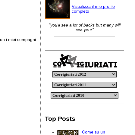
Visualizza il mio profilo
completo
"you'll see a lot of backs but many will
see your"
con i miei compagni
Top Posts
Come su un