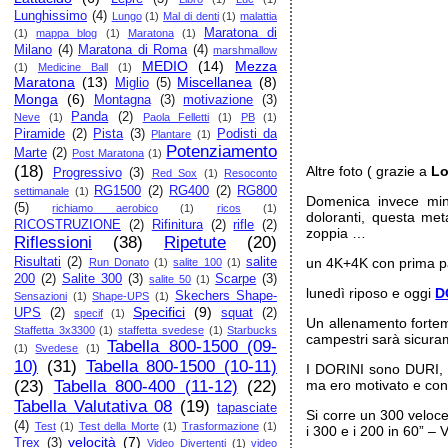
Lunghissimo
(4)
Lungo
(1)
Mal di denti
(1)
malattia
Maratona di
(1)
mappa blog
(1)
Maratona
(1)
Milano
(4)
Maratona di Roma
(4)
marshmallow
MEDIO
(14)
Mezza
(1)
Medicine Ball
(1)
Maratona
(13)
Miscellanea
(8)
Miglio
(5)
Monga
(6)
Montagna
(3)
motivazione
(3)
Panda
(2)
Neve
(1)
Paola Felletti
(1)
PB
(1)
Piramide
(2)
Pista
(3)
Podisti da
Plantare
(1)
Potenziamento
Marte
(2)
Post Maratona
(1)
(18)
Altre foto ( grazie a
Lo
Progressivo
(3)
Red Sox
(1)
Resoconto
RG1500
(2)
RG400
(2)
RG800
settimanale
(1)
Domenica invece mini
(5)
richiamo aerobico
(1)
ricos
(1)
doloranti, questa me
RICOSTRUZIONE
(2)
Rifinitura
(2)
rifle
(2)
zoppia …
Riflessioni
(38)
Ripetute
(20)
Risultati
(2)
salite
un 4K+4K con prima par
Run Donato
(1)
salite 100
(1)
200
(2)
Salite 300
(3)
Scarpe
(3)
salite 50
(1)
lunedì riposo e oggi
D
Skechers Shape-
Sensazioni
(1)
Shape-UPS
(1)
Specifici
(9)
UPS
(2)
squat
(2)
specif
(1)
Un allenamento fortem
Staffetta 3x3300
(1)
staffetta svedese
(1)
Starbucks
campestri sarà sicuram
Tabella 800-1500 (09-
(1)
Svedese
(1)
10)
(31)
Tabella 800-1500 (10-11)
I DORINI sono DURI, n
(23)
Tabella 800-400 (11-12)
(22)
ma ero motivato e con
Tabella Valutativa 08
(19)
tapasciate
Si corre un 300 veloc
(4)
Test
(1)
Test della Morte
(1)
Trasformazione
(1)
i 300 e i 200 in 60” – 
velocità
(7)
Trex
(3)
Video Divertenti
(1)
video