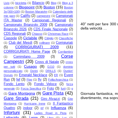
Bilancio
(4)
Livio
(1)
bicicletta
(1)
Blog
(1)
Blog a 3
Blogpoint
(13)
Boston
(15)
colonne
(1)
Boston
3x(300+100)
(1)
Boston Maratohn
(1)
Calendario delle
Califfo
(2)
Campionati
mie gare
(1)
campestre
(1)
ITA Master
(2)
Campionati Regionali
(2)
40” netti per fare 300
Campionato Brianzolo 2009
(3)
Campionato
della velocità …
Brianzolo 2026
(2)
CDS Finale Nazionale
(2)
CDS Regionali
(2)
Chiasso
(1)
Christmas Race
(1)
Ciclabile
(8)
Ciaspole
(2)
Cittiglio
(1)
Classifiche
Club del Mesdì
(3)
Corrigiuriati
(1)
collinare
(1)
CORRIGIURIATI 2009
(11)
(5)
CORRIGIURIATI Home Page
(3)
Corrilambro
Corse
Corrimilano 2009
(3)
(1)
Campestri
(20)
Cross di Natale
(2)
cross
Cusago
(8)
per tutti
(1)
DJ10
(1)
dominio
personalizzato
(1)
Dorini
(1)
DRILLS
(1)
Dunkin'
Emerald Necklace
(2)
Event
Donuts
(1)
ER
(1)
Run
(3)
fef
(3)
fly
(2)
Flop
(1)
Follia Anarchica
(1)
Fondo Lento
(3)
Fondo Veloce
(2)
forza
Foto
(3)
generale
(1)
Forza Specifica
(1)
furti
(1)
g
Gare Pista
(42)
Gare Montagna
(9)
Giornata fantastica, 
(1)
divertimento, ma sopra
Gare Strada
(21)
Giro Alvazzi
(3)
Gite
Il Fantastico
Montagna
(1)
Hurricane Irene
(1)
Influenza
(6)
Quattro
(2)
indoor
(2)
inf
(1)
Infortuni
(31)
Ladies Road in Pista
(1)
Lattacido
(6)
Lepre
(3)
Libro
(1)
Luc
(1)