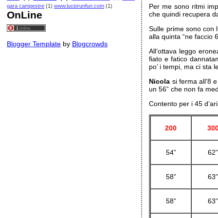
Per me sono ritmi impr
gara campestre
(1)
www.luciorunfun.com
(1)
OnLine
che quindi recupera d
Sulle prime sono con l
alla quinta “ne faccio
Blogger Template
by
Blogcrowds
All’ottava leggo eron
fiato e fatico dannata
po’ i tempi, ma ci sta 
Nicola
si ferma all’8 
un 56” che non fa med
Contento per i 45 d’ari
200
30
54”
62
58”
63
58”
63