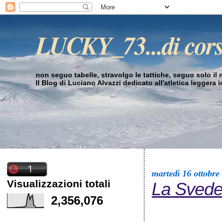
LUCKY_73...di cor
non seguo tabelle, stravolgo le tattiche, seguo solo il mi
Il Blog di Luciano Alvazzi dedicato all'atletica leggera 
martedì 16 ottobre
Visualizzazioni totali
La Svede
2,356,076