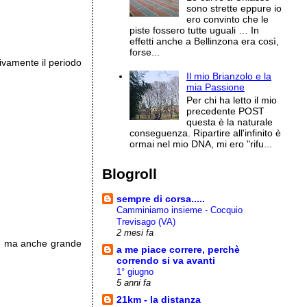
sono strette eppure io
ero convinto che le
piste fossero tutte uguali … In
effetti anche a Bellinzona era così,
forse...
ivamente il periodo
Il mio Brianzolo e la
mia Passione
Per chi ha letto il mio
precedente POST
questa è la naturale
conseguenza. Ripartire all'infinito è
ormai nel mio DNA, mi ero "rifu...
Blogroll
sempre di corsa.....
Camminiamo insieme - Cocquio
Trevisago (VA)
2 mesi fa
ne, ma anche grande
a me piace correre, perchè
correndo si va avanti
1° giugno
5 anni fa
21km - la distanza