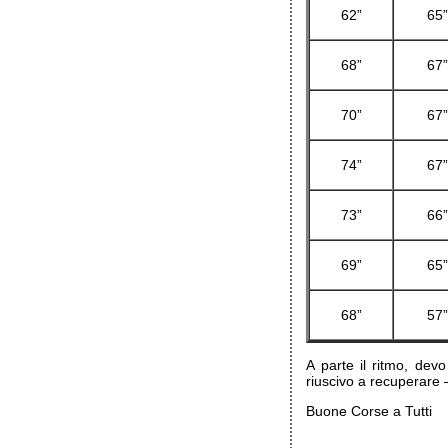
62”
65
68”
67
70”
67
74”
67
73”
66
69”
65
68”
57
A parte il ritmo, devo
riuscivo a recuperare 
Buone Corse a Tutti