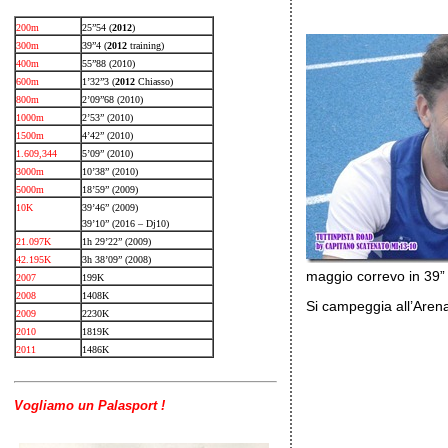
200m
25”54 (
2012
)
300m
39”4 (
2012
training)
400m
55”88 (2010)
600m
1’32”3 (
2012
Chiasso)
800m
2’09”68 (2010)
1000m
2’53” (2010)
1500m
4’42” (2010)
1.609,344
5’09” (2010)
3000m
10’38” (2010)
5000m
18’59” (2009)
10K
39’46” (2009)
39’10” (2016 – Dj10)
21.097K
1h 29’22” (2009)
42.195K
3h 38’09” (2008)
maggio correvo in 39” 
2007
199K
2008
1408K
Si campeggia all’Arena
2009
2230K
2010
1819K
2011
1486K
Vogliamo un Palasport !