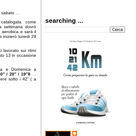
di sabato …
searching ...
catalogata come
a settimana dovrò
aerobica e sarà il
e inizierò lunedì 29
 lavorato sui ritmi
bato 13 in occasione
la e Domenica a
0” / 20” / 19”8
…
re sotto i 42” ( a