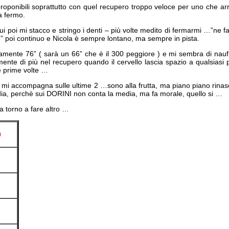
oponibili soprattutto con quel recupero troppo veloce per uno che arri
a fermo.
ui poi mi stacco e stringo i denti – più volte medito di fermarmi …”ne fa
 6” poi continuo e Nicola è sempre lontano, ma sempre in pista.
eamente 76” ( sarà un 66” che è il 300 peggiore ) e mi sembra di nau
mente di più nel recupero quando il cervello lascia spazio a qualsiasi 
le prime volte …
e mi accompagna sulle ultime 2 …sono alla frutta, ma piano piano rinasc
ia, perchè sui DORINI non conta la media, ma fa morale, quello si …
a torno a fare altro …
0
”
”
”