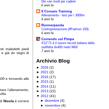
Dei vari modi per cadere
6 anni fa
Il Corsaro Training
Allenamento - test per i 3000m
6 anni fa
Runnerpanda
Controprestazione (#Parkrun 159)
6 anni fa
Correndo col Pimpe
4'12"71 è il nuovo record italiano della
staffetta 4x400 metri M60
ti maledetti piedi
7 anni fa
 e già do segni di
Archivio Blog
►
2026
(
2
)
►
2021
(
2
)
►
2016
(
17
)
00 e tornando alle
►
2015
(
1
)
►
2014
(
11
)
are l’allenamento,
►
2013
(
22
)
ofia.
▼
2012
(
41
)
►
dicembre
(
4
)
 di
Nicola
è correre
…
►
novembre
(
4
)