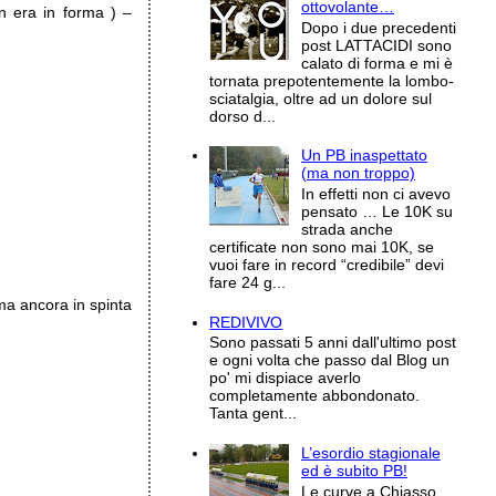
ottovolante…
n era in forma ) –
Dopo i due precedenti
post LATTACIDI sono
calato di forma e mi è
tornata prepotentemente la lombo-
sciatalgia, oltre ad un dolore sul
dorso d...
Un PB inaspettato
(ma non troppo)
In effetti non ci avevo
pensato … Le 10K su
strada anche
certificate non sono mai 10K, se
vuoi fare in record “credibile” devi
fare 24 g...
 ma ancora in spinta
REDIVIVO
Sono passati 5 anni dall'ultimo post
e ogni volta che passo dal Blog un
po' mi dispiace averlo
completamente abbondonato.
Tanta gent...
L’esordio stagionale
ed è subito PB!
Le curve a Chiasso