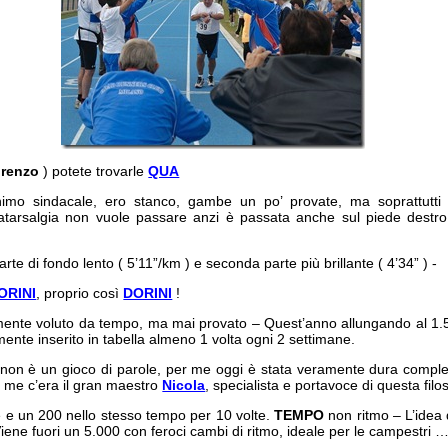
renzo
) potete trovarle
QUA
mo sindacale, ero stanco, gambe un po’ provate, ma soprattutti s
tatarsalgia non vuole passare anzi è passata anche sul piede destro
te di fondo lento ( 5’11”/km ) e seconda parte più brillante ( 4’34” ) -
ORINI
, proprio così
DORINI
!
ente voluto da tempo, ma mai provato – Quest’anno allungando al 1.5
ente inserito in tabella almeno 1 volta ogni 2 settimane.
on è un gioco di parole, per me oggi è stata veramente dura complet
 me c’era il gran maestro
Nicola
, specialista e portavoce di questa filos
e e un 200 nello stesso tempo per 10 volte.
TEMPO
non ritmo – L’idea
Viene fuori un 5.000 con feroci cambi di ritmo, ideale per le campestri 