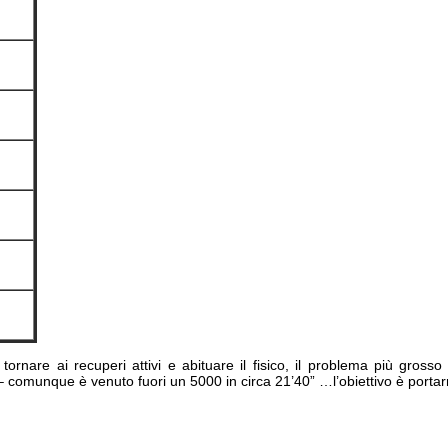
”
”
”
”
”
”
”
 tornare ai recuperi attivi e abituare il fisico, il problema più gross
– comunque è venuto fuori un 5000 in circa 21’40” …l’obiettivo è porta