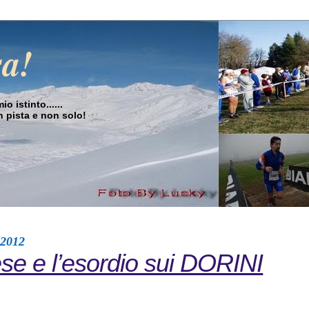
sa!
o istinto......
in pista e non solo!
 2012
se e l’esordio sui DORINI