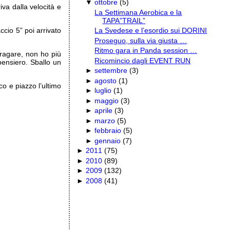
▼
ottobre
(
5
)
va dalla velocità e
La Settimana Aerobica e la
TAPA”TRAIL”
ccio 5” poi arrivato
La Svedese e l’esordio sui DORINI
Proseguo, sulla via giusta …
Ritmo gara in Panda session …
fragare, non ho più
Ricomincio dagli EVENT RUN
pensiero. Sballo un
►
settembre
(
3
)
►
agosto
(
1
)
o e piazzo l’ultimo
►
luglio
(
1
)
►
maggio
(
3
)
►
aprile
(
3
)
►
marzo
(
5
)
►
febbraio
(
5
)
►
gennaio
(
7
)
►
2011
(
75
)
►
2010
(
89
)
►
2009
(
132
)
►
2008
(
41
)