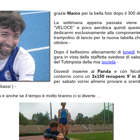
grazie
Marco
per la bella foto dopo il 300 
La settimana appena passata viene 
“VELOCE” e poco aerobica quindi quest
dedicarmi esclusivamente alla componente 
trampolino di lancio per la nuova tabella ch
ottobre -
Dopo il bellissimo allenamento di
lunedì
ho
gara in vista della staffetta svedese di sa
del Tuttinpista della mia
società
-
Giovedì insieme al
Panda
e con Nico
contorno corro un
3x150 recupero 9’ in 2
per sabato vorrei almeno provare a scende
bassi ) -
 e anche se il tempo è molto tiranno ci si diverte …