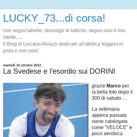
LUCKY_73...di corsa!
non seguo tabelle, stravolgo le tattiche, seguo solo il mio
istinto......
Il Blog di Luciano Alvazzi dedicato all'atletica leggera in
pista e non solo!
martedì 16 ottobre 2012
La Svedese e l’esordio sui DORINI
grazie
Marco
per
la bella foto dopo il
300 di sabato …
La settimana
appena passata
viene catalogata
come “VELOCE” e
poco aerobica