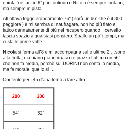
quinta “ne faccio 6” poi continuo e Nicola è sempre lontano,
ma sempre in pista.
All’ottava leggo eroneamente 76” ( sarà un 66” che è il 300
peggiore ) e mi sembra di naufragare, non ho più fiato e
fatico dannatamente di più nel recupero quando il cervello
lascia spazio a qualsiasi pensiero. Sballo un po’ i tempi, ma
ci sta le prime volte …
Nicola
si ferma all’8 e mi accompagna sulle ultime 2 …sono
alla frutta, ma piano piano rinasco e piazzo l’ultimo un 56”
che non fa media, perchè sui DORINI non conta la media,
ma fa morale, quello si …
Contento per i 45 d’aria torno a fare altro …
200
300
54”
62”