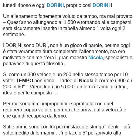
lunedì riposo e oggi
DORINI
, proprio così
DORINI
!
Un allenamento fortemente voluto da tempo, ma mai provato
– Quest’anno allungando al 1.500 e tornando alle campestri
sarà sicuramente inserito in tabella almeno 1 volta ogni 2
settimane.
I DORINI sono DURI, non è un gioco di parole, per me oggi
è stata veramente dura completare l’allenamento, ma ero
motivato e con me c’era il gran maestro
Nicola
, specialista e
portavoce di questa filosofia.
Si corre un 300 veloce e un 200 nello stesso tempo per 10
volte.
TEMPO
non ritmo – L’idea di
Nicola
è correre i 300 e i
200 in 60” – Viene fuori un 5.000 con feroci cambi di ritmo,
ideale per le campestri …
Per me sono ritmi improponibili soprattutto con quel
recupero troppo veloce per uno che arriva dalla velocità e
che quindi recupera da fermo.
Sulle prime sono con lui poi mi stacco e stringo i denti – più
volte medito di fermarmi …”ne faccio 5” poi arrivato alla