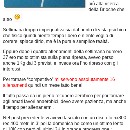
più alla ricerca
della Brioche che
altro
Settimana troppo impegnativa sia dal punto di vista psichico
che fisico quindi niente tempo libero e niente voglia di
correre, spiace dirlo, ma è la pura e semplice realtà.
Eppure dopo i quattro allenamenti della settimana numero
37 ero molto ottimista sulla piena ripresa, avevo perso
anche 1Kg dai 3 previsti e invece ora l’ho ripreso con gli
interessi.
Per tornare “competitivo”
mi servono assolutamente 16
allenamenti
quindi un mese fatto bene!
Il tutto passa da un pieno recupero aerobico per poi tornare
agli amati lavori anaerobici, devo avere pazienza, ma anche
il tempo per allenanarmi.
Nel post precedente vi avevo lasciato con un discreto 5x800
rec 400 metri in 3’ poi la domenica ho corso un ottimo lento
di 10K con però gli ultimi 2K in grande progressione :