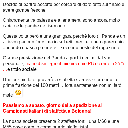
Decido di partire accorto per cercare di dare tutto sul finale e
avere gambe fresche!
Chiaramente tra palestra e allenamenti sono ancora molto
carico e le gambe ne risentono …
Questa volta però è una gran gara perchè loro (il Panda e un
allievo) partono forte, ma io sul rettilineo recupero parecchio
andando quasi a prendere il secondo posto del ragazzino …
Grande prestazione del Panda a pochi decimi dal suo
personale,
ma io disintegro il mio vecchio PB e corro in 25”5
…
e titolo sociale!
Due ore più tardi proverò la staffetta svedese correndo la
prima frazione dei 100 metri …fortunantamente non mi farò
male
Passiamo a sabato, giorno della spedizione ai
Campionati Italiani di staffetta a Bologna!
La nostra società presenta 2 staffette forti : una M60 e una
M55 dove corro io come quarto staffettista!