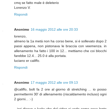
cmq se fatto male è deleterio
Lorenzo V.
Rispondi
Anonimo
16 maggio 2012 alle ore 20:33
lorenzo,
almeno la 1a metá non ha corso bene, si é sollevato dopo 2
passi appena, non pistonava le braccia con veemenza. in
allenamento ha fatto i 100 in 12... mettiamo che coi blocchi
farebbe 12.4... 25.0 é alla portata.
luciano er califfo.
Rispondi
Anonimo
17 maggio 2012 alle ore 09:13
@califfo, bolt fa 2 ore al giorno di stretching ... io posso
permettermi 30' di allenamento (riscaldamento incluso) ogni
2 giorni... :-)
...ieri dicevo a lucky che dal video si vede come esca lento