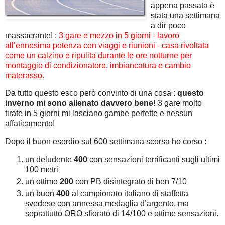
appena passata è
stata una settimana
a dir poco
massacrante! :
3 gare e mezzo in 5 giorni - lavoro
all’ennesima potenza con viaggi e riunioni - casa rivoltata
come un calzino e ripulita durante le ore notturne per
montaggio di condizionatore, imbiancatura e cambio
materasso.
Da tutto questo esco però convinto di una cosa :
questo
inverno mi sono allenato davvero bene!
3 gare molto
tirate in 5 giorni mi lasciano gambe perfette e nessun
affaticamento!
Dopo il buon esordio sul 600 settimana scorsa ho corso :
un deludente
400
con sensazioni terrificanti sugli ultimi
100 metri
un ottimo
200
con PB disintegrato di ben 7/10
un buon
400
al campionato italiano di staffetta
svedese con annessa medaglia d’argento, ma
soprattutto ORO sfiorato di 14/100 e ottime sensazioni.