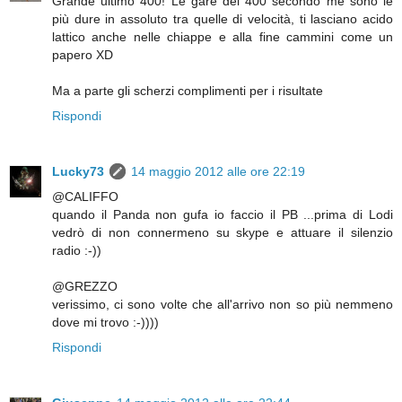
Grande ultimo 400! Le gare dei 400 secondo me sono le
più dure in assoluto tra quelle di velocità, ti lasciano acido
lattico anche nelle chiappe e alla fine cammini come un
papero XD
Ma a parte gli scherzi complimenti per i risultate
Rispondi
Lucky73
14 maggio 2012 alle ore 22:19
@CALIFFO
quando il Panda non gufa io faccio il PB ...prima di Lodi
vedrò di non connermeno su skype e attuare il silenzio
radio :-))
@GREZZO
verissimo, ci sono volte che all'arrivo non so più nemmeno
dove mi trovo :-))))
Rispondi