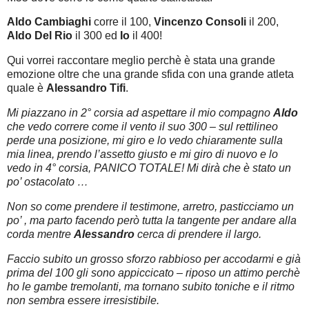
Aldo Cambiaghi
corre il 100,
Vincenzo Consoli
il 200,
Aldo Del Rio
il 300 ed
Io
il 400!
Qui vorrei raccontare meglio perchè è stata una grande
emozione oltre che una grande sfida con una grande atleta
quale è
Alessandro Tifi
.
Mi piazzano in 2° corsia ad aspettare il mio compagno
Aldo
che vedo correre come il vento il suo 300 – sul rettilineo
perde una posizione, mi giro e lo vedo chiaramente sulla
mia linea, prendo l’assetto giusto e mi giro di nuovo e lo
vedo in 4° corsia, PANICO TOTALE! Mi dirà che è stato un
po’ ostacolato …
Non so come prendere il testimone, arretro, pasticciamo un
po’ , ma parto facendo però tutta la tangente per andare alla
corda mentre
Alessandro
cerca di prendere il largo.
Faccio subito un grosso sforzo rabbioso per accodarmi e già
prima del 100 gli sono appiccicato – riposo un attimo perchè
ho le gambe tremolanti, ma tornano subito toniche e il ritmo
non sembra essere irresistibile.