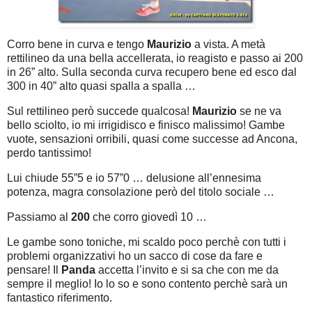
Corro bene in curva e tengo
Maurizio
a vista. A metà
rettilineo da una bella accellerata, io reagisto e passo ai 200
in 26” alto. Sulla seconda curva recupero bene ed esco dal
300 in 40” alto quasi spalla a spalla …
Sul rettilineo però succede qualcosa!
Maurizio
se ne va
bello sciolto, io mi irrigidisco e finisco malissimo! Gambe
vuote, sensazioni orribili, quasi come successe ad Ancona,
perdo tantissimo!
Lui chiude 55”5 e io 57”0 … delusione all’ennesima
potenza, magra consolazione però del titolo sociale …
Passiamo al
200
che corro giovedì 10 …
Le gambe sono toniche, mi scaldo poco perchè con tutti i
problemi organizzativi ho un sacco di cose da fare e
pensare! Il
Panda
accetta l’invito e si sa che con me da
sempre il meglio! Io lo so e sono contento perchè sarà un
fantastico riferimento.