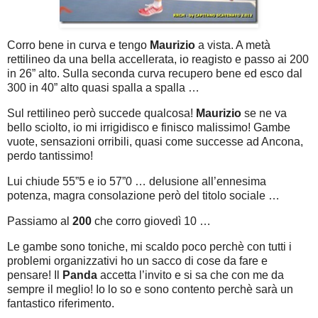
Corro bene in curva e tengo
Maurizio
a vista. A metà
rettilineo da una bella accellerata, io reagisto e passo ai 200
in 26” alto. Sulla seconda curva recupero bene ed esco dal
300 in 40” alto quasi spalla a spalla …
Sul rettilineo però succede qualcosa!
Maurizio
se ne va
bello sciolto, io mi irrigidisco e finisco malissimo! Gambe
vuote, sensazioni orribili, quasi come successe ad Ancona,
perdo tantissimo!
Lui chiude 55”5 e io 57”0 … delusione all’ennesima
potenza, magra consolazione però del titolo sociale …
Passiamo al
200
che corro giovedì 10 …
Le gambe sono toniche, mi scaldo poco perchè con tutti i
problemi organizzativi ho un sacco di cose da fare e
pensare! Il
Panda
accetta l’invito e si sa che con me da
sempre il meglio! Io lo so e sono contento perchè sarà un
fantastico riferimento.