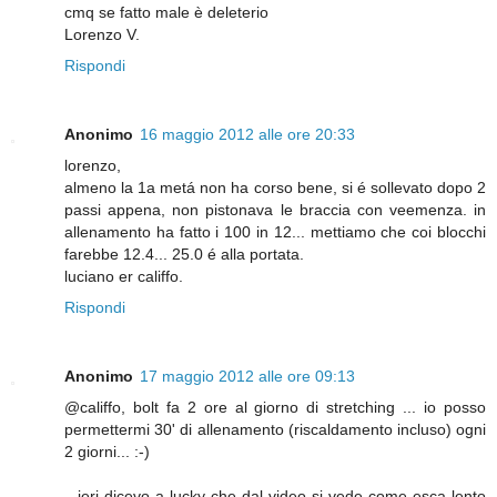
cmq se fatto male è deleterio
Lorenzo V.
Rispondi
Anonimo
16 maggio 2012 alle ore 20:33
lorenzo,
almeno la 1a metá non ha corso bene, si é sollevato dopo 2
passi appena, non pistonava le braccia con veemenza. in
allenamento ha fatto i 100 in 12... mettiamo che coi blocchi
farebbe 12.4... 25.0 é alla portata.
luciano er califfo.
Rispondi
Anonimo
17 maggio 2012 alle ore 09:13
@califfo, bolt fa 2 ore al giorno di stretching ... io posso
permettermi 30' di allenamento (riscaldamento incluso) ogni
2 giorni... :-)
...ieri dicevo a lucky che dal video si vede come esca lento