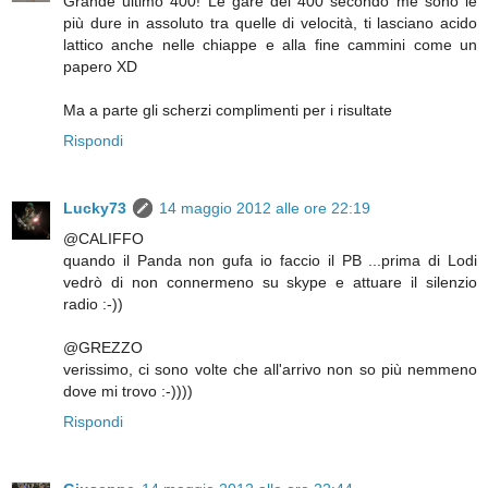
Grande ultimo 400! Le gare dei 400 secondo me sono le
più dure in assoluto tra quelle di velocità, ti lasciano acido
lattico anche nelle chiappe e alla fine cammini come un
papero XD
Ma a parte gli scherzi complimenti per i risultate
Rispondi
Lucky73
14 maggio 2012 alle ore 22:19
@CALIFFO
quando il Panda non gufa io faccio il PB ...prima di Lodi
vedrò di non connermeno su skype e attuare il silenzio
radio :-))
@GREZZO
verissimo, ci sono volte che all'arrivo non so più nemmeno
dove mi trovo :-))))
Rispondi