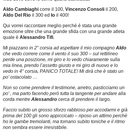
Aldo Cambiaghi
corre il 100,
Vincenzo Consoli
il 200,
Aldo Del Rio
il 300 ed
Io
il 400!
Qui vorrei raccontare meglio perchè è stata una grande
emozione oltre che una grande sfida con una grande atleta
quale è
Alessandro Tifi
.
Mi piazzano in 2° corsia ad aspettare il mio compagno
Aldo
che vedo correre come il vento il suo 300 – sul rettilineo
perde una posizione, mi giro e lo vedo chiaramente sulla
mia linea, prendo l’assetto giusto e mi giro di nuovo e lo
vedo in 4° corsia, PANICO TOTALE! Mi dirà che è stato un
po’ ostacolato …
Non so come prendere il testimone, arretro, pasticciamo un
po’ , ma parto facendo però tutta la tangente per andare alla
corda mentre
Alessandro
cerca di prendere il largo.
Faccio subito un grosso sforzo rabbioso per accodarmi e già
prima del 100 gli sono appiccicato – riposo un attimo perchè
ho le gambe tremolanti, ma tornano subito toniche e il ritmo
non sembra essere irresistibile.