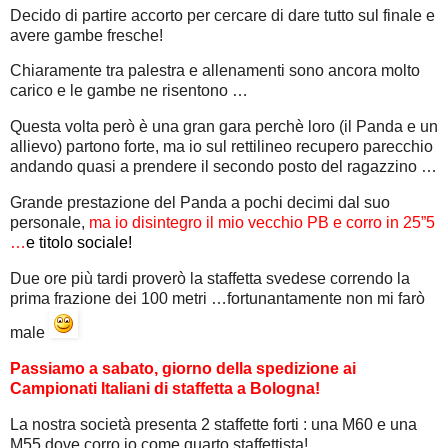
Decido di partire accorto per cercare di dare tutto sul finale e
avere gambe fresche!
Chiaramente tra palestra e allenamenti sono ancora molto
carico e le gambe ne risentono …
Questa volta però è una gran gara perchè loro (il Panda e un
allievo) partono forte, ma io sul rettilineo recupero parecchio
andando quasi a prendere il secondo posto del ragazzino …
Grande prestazione del Panda a pochi decimi dal suo
personale,
ma io disintegro il mio vecchio PB e corro in 25”5
…
e titolo sociale!
Due ore più tardi proverò la staffetta svedese correndo la
prima frazione dei 100 metri …fortunantamente non mi farò
male
Passiamo a sabato, giorno della spedizione ai
Campionati Italiani di staffetta a Bologna!
La nostra società presenta 2 staffette forti : una M60 e una
M55 dove corro io come quarto staffettista!