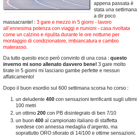
appena passata è
stata una settimana
a dir poco
massacrante! :
3 gare e mezzo in 5 giorni - lavoro
all’ennesima potenza con viaggi e riunioni - casa rivoltata
come un calzino e ripulita durante le ore notturne per
montaggio di condizionatore, imbiancatura e cambio
materasso.
Da tutto questo esco però convinto di una cosa :
questo
inverno mi sono allenato davvero bene!
3 gare molto
tirate in 5 giorni mi lasciano gambe perfette e nessun
affaticamento!
Dopo il buon esordio sul 600 settimana scorsa ho corso :
un deludente
400
con sensazioni terrificanti sugli ultimi
100 metri
un ottimo
200
con PB disintegrato di ben 7/10
un buon
400
al campionato italiano di staffetta
svedese con annessa medaglia d’argento, ma
soprattutto ORO sfiorato di 14/100 e ottime sensazioni.