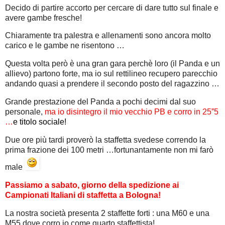
Decido di partire accorto per cercare di dare tutto sul finale e
avere gambe fresche!
Chiaramente tra palestra e allenamenti sono ancora molto
carico e le gambe ne risentono …
Questa volta però è una gran gara perchè loro (il Panda e un
allievo) partono forte, ma io sul rettilineo recupero parecchio
andando quasi a prendere il secondo posto del ragazzino …
Grande prestazione del Panda a pochi decimi dal suo
personale,
ma io disintegro il mio vecchio PB e corro in 25”5
…
e titolo sociale!
Due ore più tardi proverò la staffetta svedese correndo la
prima frazione dei 100 metri …fortunantamente non mi farò
male
Passiamo a sabato, giorno della spedizione ai
Campionati Italiani di staffetta a Bologna!
La nostra società presenta 2 staffette forti : una M60 e una
M55 dove corro io come quarto staffettista!