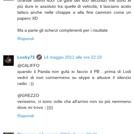
Grande ultimo 400! Le gare dei 400 secondo me sono le
più dure in assoluto tra quelle di velocità, ti lasciano acido
lattico anche nelle chiappe e alla fine cammini come un
papero XD
Ma a parte gli scherzi complimenti per i risultate
Rispondi
Lucky73
14 maggio 2012 alle ore 22:19
@CALIFFO
quando il Panda non gufa io faccio il PB ...prima di Lodi
vedrò di non connermeno su skype e attuare il silenzio
radio :-))
@GREZZO
verissimo, ci sono volte che all'arrivo non so più nemmeno
dove mi trovo :-))))
Rispondi