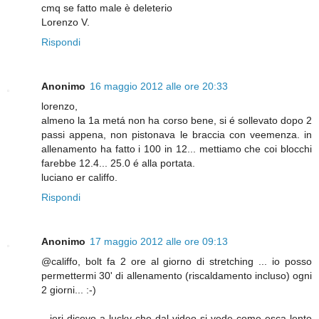
cmq se fatto male è deleterio
Lorenzo V.
Rispondi
Anonimo
16 maggio 2012 alle ore 20:33
lorenzo,
almeno la 1a metá non ha corso bene, si é sollevato dopo 2
passi appena, non pistonava le braccia con veemenza. in
allenamento ha fatto i 100 in 12... mettiamo che coi blocchi
farebbe 12.4... 25.0 é alla portata.
luciano er califfo.
Rispondi
Anonimo
17 maggio 2012 alle ore 09:13
@califfo, bolt fa 2 ore al giorno di stretching ... io posso
permettermi 30' di allenamento (riscaldamento incluso) ogni
2 giorni... :-)
...ieri dicevo a lucky che dal video si vede come esca lento