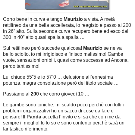
Corro bene in curva e tengo
Maurizio
a vista. A metà
rettilineo da una bella accellerata, io reagisto e passo ai 200
in 26” alto. Sulla seconda curva recupero bene ed esco dal
300 in 40” alto quasi spalla a spalla …
Sul rettilineo però succede qualcosa!
Maurizio
se ne va
bello sciolto, io mi irrigidisco e finisco malissimo! Gambe
vuote, sensazioni orribili, quasi come successe ad Ancona,
perdo tantissimo!
Lui chiude 55”5 e io 57”0 … delusione all’ennesima
potenza, magra consolazione però del titolo sociale …
Passiamo al
200
che corro giovedì 10 …
Le gambe sono toniche, mi scaldo poco perchè con tutti i
problemi organizzativi ho un sacco di cose da fare e
pensare! Il
Panda
accetta l’invito e si sa che con me da
sempre il meglio! Io lo so e sono contento perchè sarà un
fantastico riferimento.