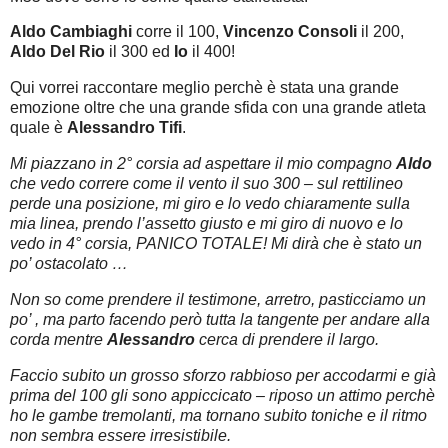
Aldo Cambiaghi
corre il 100,
Vincenzo Consoli
il 200,
Aldo Del Rio
il 300 ed
Io
il 400!
Qui vorrei raccontare meglio perchè è stata una grande
emozione oltre che una grande sfida con una grande atleta
quale è
Alessandro Tifi
.
Mi piazzano in 2° corsia ad aspettare il mio compagno
Aldo
che vedo correre come il vento il suo 300 – sul rettilineo
perde una posizione, mi giro e lo vedo chiaramente sulla
mia linea, prendo l’assetto giusto e mi giro di nuovo e lo
vedo in 4° corsia, PANICO TOTALE! Mi dirà che è stato un
po’ ostacolato …
Non so come prendere il testimone, arretro, pasticciamo un
po’ , ma parto facendo però tutta la tangente per andare alla
corda mentre
Alessandro
cerca di prendere il largo.
Faccio subito un grosso sforzo rabbioso per accodarmi e già
prima del 100 gli sono appiccicato – riposo un attimo perchè
ho le gambe tremolanti, ma tornano subito toniche e il ritmo
non sembra essere irresistibile.