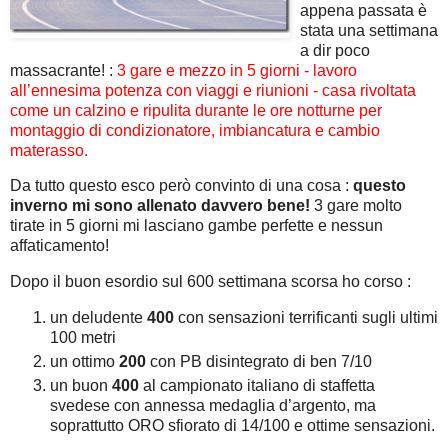
appena passata è
stata una settimana
a dir poco
massacrante! :
3 gare e mezzo in 5 giorni - lavoro
all’ennesima potenza con viaggi e riunioni - casa rivoltata
come un calzino e ripulita durante le ore notturne per
montaggio di condizionatore, imbiancatura e cambio
materasso.
Da tutto questo esco però convinto di una cosa :
questo
inverno mi sono allenato davvero bene!
3 gare molto
tirate in 5 giorni mi lasciano gambe perfette e nessun
affaticamento!
Dopo il buon esordio sul 600 settimana scorsa ho corso :
un deludente
400
con sensazioni terrificanti sugli ultimi
100 metri
un ottimo
200
con PB disintegrato di ben 7/10
un buon
400
al campionato italiano di staffetta
svedese con annessa medaglia d’argento, ma
soprattutto ORO sfiorato di 14/100 e ottime sensazioni.