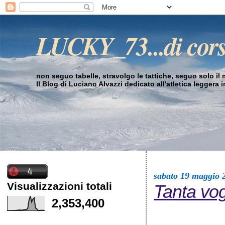
LUCKY_73...di cor
non seguo tabelle, stravolgo le tattiche, seguo solo il mi
Il Blog di Luciano Alvazzi dedicato all'atletica leggera 
sabato 19 maggio 
Visualizzazioni totali
Tanta vo
2,353,400