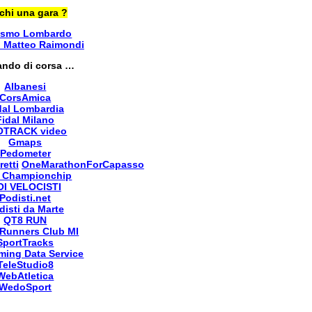
chi una gara ?
ismo Lombardo
i Matteo Raimondi
ando di corsa …
Albanesi
CorsAmica
dal Lombardia
Fidal Milano
OTRACK video
Gmaps
Pedometer
retti
OneMarathonForCapasso
 Championchip
OI VELOCISTI
Podisti.net
disti da Marte
QT8 RUN
Runners Club MI
SportTracks
ming Data Service
TeleStudio8
WebAtletica
WedoSport