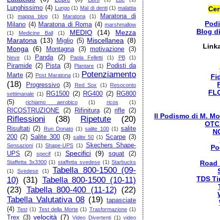
Lunghissimo
(4)
Lungo
(1)
Mal di denti
(1)
malattia
Cer
Maratona di
(1)
mappa blog
(1)
Maratona
(1)
Pod
Milano
(4)
Maratona di Roma
(4)
marshmallow
Blog d
MEDIO
(14)
Mezza
(1)
Medicine Ball
(1)
Maratona
(13)
Miscellanea
(8)
Miglio
(5)
Link
Monga
(6)
Montagna
(3)
motivazione
(3)
Panda
(2)
Neve
(1)
Paola Felletti
(1)
PB
(1)
Piramide
(2)
Pista
(3)
Podisti da
Plantare
(1)
Potenziamento
Marte
(2)
Post Maratona
(1)
Fi
(18)
Progressivo
(3)
Red Sox
(1)
Resoconto
FL
RG1500
(2)
RG400
(2)
RG800
settimanale
(1)
(5)
richiamo aerobico
(1)
ricos
(1)
RICOSTRUZIONE
(2)
Rifinitura
(2)
rifle
(2)
Il Podismo di M. Mo
Riflessioni
(38)
Ripetute
(20)
OTC
Risultati
(2)
salite
Run Donato
(1)
salite 100
(1)
N
200
(2)
Salite 300
(3)
Scarpe
(3)
salite 50
(1)
Skechers Shape-
Sensazioni
(1)
Shape-UPS
(1)
Po
Specifici
(9)
UPS
(2)
squat
(2)
specif
(1)
Staffetta 3x3300
(1)
staffetta svedese
(1)
Starbucks
Road
Tabella 800-1500 (09-
(1)
Svedese
(1)
TDS Ti
10)
(31)
Tabella 800-1500 (10-11)
(23)
Tabella 800-400 (11-12)
(22)
Tabella Valutativa 08
(19)
tapasciate
(4)
Test
(1)
Test della Morte
(1)
Trasformazione
(1)
velocità
(7)
Trex
(3)
Video Divertenti
(1)
video