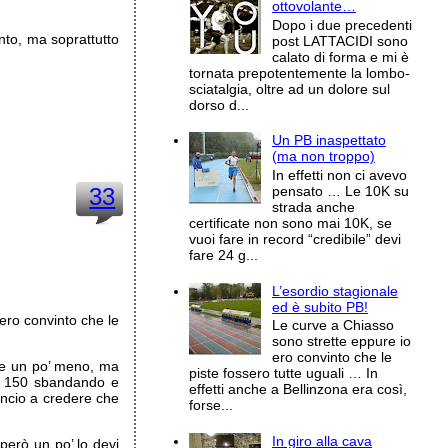
ottovolante…
Dopo i due precedenti
nto, ma soprattutto
post LATTACIDI sono
calato di forma e mi è
tornata prepotentemente la lombo-
sciatalgia, oltre ad un dolore sul
dorso d...
Un PB inaspettato
(ma non troppo)
In effetti non ci avevo
33
pensato … Le 10K su
strada anche
certificate non sono mai 10K, se
vuoi fare in record “credibile” devi
fare 24 g...
L’esordio stagionale
ed è subito PB!
ero convinto che le
Le curve a Chiasso
sono strette eppure io
ero convinto che le
se un po’ meno, ma
piste fossero tutte uguali … In
i 150 sbandando e
effetti anche a Bellinzona era così,
mincio a credere che
forse...
In giro alla cava
però un po’ lo devi