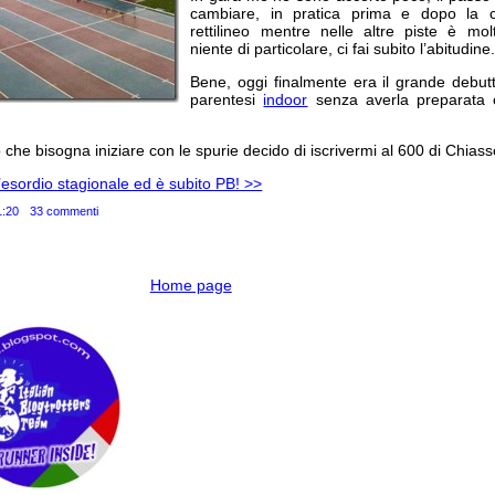
cambiare, in pratica prima e dopo la 
rettilineo mentre nelle altre piste è m
niente di particolare, ci fai subito l’abitudine
Bene, oggi finalmente era il grande debut
parentesi
indoor
senza averla preparata o
che bisogna iniziare con le spurie decido di iscrivermi al 600 di Chiasso
’esordio stagionale ed è subito PB! >>
1:20
33 commenti
Home page