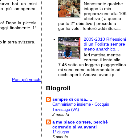
curva hai un mini
Nonostante qualche
olto più omogenea,
intoppo la mia
.
preparazione alla 10K
obiettivo ( a questo
to! Dopo la piccola
punto 2° obiettivo ) procede a
ggi finalmente 1°
gonfie vele. Tenterò addirittura...
2009-2010 Riflessioni
 in terra svizzera.
di un Podista sempre
meno anarchico...
Ieri mattina mentre
correvo il lento alle
7.45 sotto un leggera pioggerellina
mi sono come addormentato ad
occhi aperti. Andavo avanti p...
Post più vecchi
Blogroll
sempre di corsa.....
Camminiamo insieme - Cocquio
Trevisago (VA)
2 mesi fa
a me piace correre, perchè
correndo si va avanti
1° giugno
5 anni fa