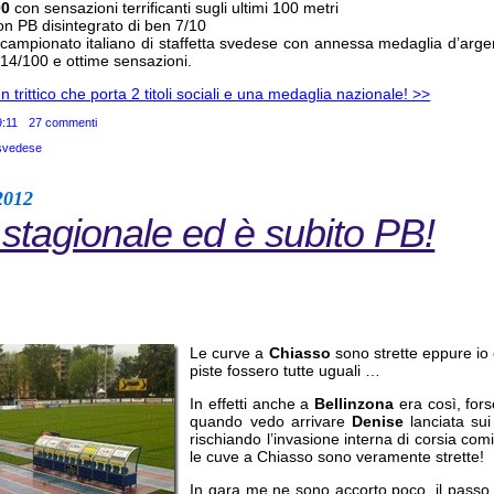
00
con sensazioni terrificanti sugli ultimi 100 metri
n PB disintegrato di ben 7/10
campionato italiano di staffetta svedese con annessa medaglia d’arge
 14/100 e ottime sensazioni.
 trittico che porta 2 titoli sociali e una medaglia nazionale! >>
9:11
27 commenti
 svedese
2012
 stagionale ed è subito PB!
Le curve a
Chiasso
sono strette eppure io 
piste fossero tutte uguali …
In effetti anche a
Bellinzona
era così, for
quando vedo arrivare
Denise
lanciata su
rischiando l’invasione interna di corsia co
le cuve a Chiasso sono veramente strette!
In gara me ne sono accorto poco, il passo 