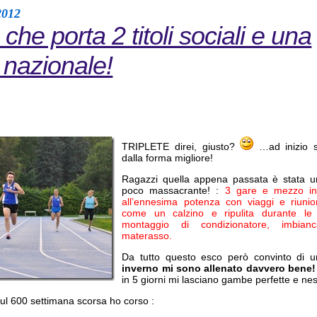
2012
o che porta 2 titoli sociali e una
 nazionale!
TRIPLETE direi, giusto?
…ad inizio s
dalla forma migliore!
Ragazzi quella appena passata è stata u
poco massacrante! :
3 gare e mezzo in 
all’ennesima potenza con viaggi e riunion
come un calzino e ripulita durante le
montaggio di condizionatore, imbia
materasso.
Da tutto questo esco però convinto di 
inverno mi sono allenato davvero bene!
in 5 giorni mi lasciano gambe perfette e ne
ul 600 settimana scorsa ho corso :