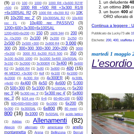
un deludente
4
(9)
10
(1)
100
(1)
1000
(1)
1000 R8 +3x600 R2'/8'
un ottimo
200
co
1000 R8 +500 R8 +3x300 R1/8
+500
(1)
un buon
400
al 
+6x100SAL R2
(2)
10K
1000 R8 +8x200 R2
(1)
ORO sfiorato di
(4)
10x200 rec 2'
(2)
10x300SAL R2
(1)
10x400
10x400 rec PASSIVO
(3)
rec FL
(1)
Continua a leggere : Un
1200+600+3x300+6x100SAL
(2)
150
(2)
200
(4)
Pubblicato da Lucky73
alle
1
1200+600+6x200
(1)
1609.344
(1)
2x100
(4)
2x (2x200)
(1)
2x200
(1)
2x250
(1)
Etichette:
200
,
400
,
staffetta
3.000
(6)
2x500
(2)
2x500 +300
(1)
2x800 R4
(1)
300
(2)
300+300 300+300 200+200
(2)
3000
martedì 1 maggio 
350
(2)
+5x200
(1)
3000 R3 6x200 R1/3 500
(1)
3x100 6x200 1000
(1)
3x1000 5x400 10x50SAL
(1)
L’esordio
3x400
(4)
3x150
(1)
3x2000
(1)
3x300ER
(1)
3x600
400
(15)
R2
(1)
3x600 R4
(1)
3x80
(1)
3x800
(1)
4K MEDIO +3x300
(1)
4slf
(1)
4x100
(1)
4x1000
(1)
4x300ER
(4)
4x2000
(1)
4x300 R4
(1)
4x30BL
4x400
(3)
4x50
(2)
4x600
(2)
5.000
+4x60
(1)
(2)
500+300
(2)
5x1000
(3)
5x200
5x100SAL
(1)
rec 3'
(4)
5x300 rec 4'
(2)
5x800
5x300 rec 3'
(1)
rec 3'
(5)
600
6/24 ore
(1)
6+6
(1)
60+80+100
(1)
(3)
6x200
(3)
600+500+500+300
(1)
6x1000
(1)
6x800
(8)
6x300
(1)
6x300SAL
(1)
80 metri
(1)
800
(16)
8x1000
(2)
8x50SAL
(1)
acido lattico
Allenamenti
(82)
(1)
Adidas
(1)
anello
Alpecin
(1)
alternato
(1)
americana
(1)
montagnetta
(2)
Arena
(1)
Bellinzona
(1)
Berruti