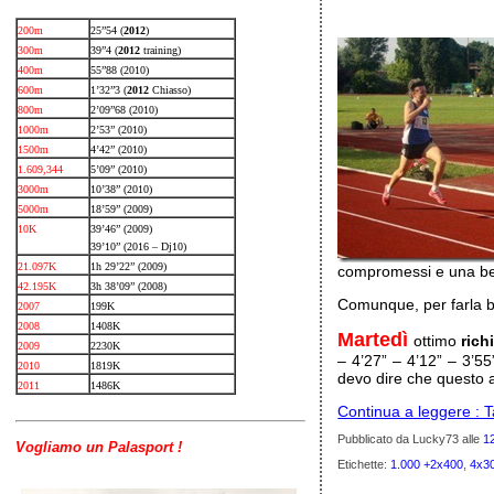
200m
25”54 (
2012
)
300m
39”4 (
2012
training)
400m
55”88 (2010)
600m
1’32”3 (
2012
Chiasso)
800m
2’09”68 (2010)
1000m
2’53” (2010)
1500m
4’42” (2010)
1.609,344
5’09” (2010)
3000m
10’38” (2010)
5000m
18’59” (2009)
10K
39’46” (2009)
39’10” (2016 – Dj10)
21.097K
1h 29’22” (2009)
compromessi e una bel
42.195K
3h 38’09” (2008)
Comunque, per farla b
2007
199K
2008
1408K
Martedì
ottimo
rich
2009
2230K
– 4’27” – 4’12” – 3’5
2010
1819K
devo dire che questo 
2011
1486K
Continua a leggere : 
Pubblicato da Lucky73
alle
1
Vogliamo un Palasport !
Etichette:
1.000 +2x400
,
4x3