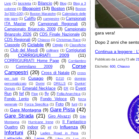
Bilancio
(4)
Livio
(1)
bicicletta
(1)
Blog
(1)
Blog a 3
Blogpoint
(13)
Boston
(15)
colonne
(1)
Boston
3x(300+100)
(1)
Boston Maratohn
(1)
Calendario delle
Califfo
(2)
Campionati
mie gare
(1)
campestre
(1)
ITA Master
(2)
Campionati Regionali
(2)
Campionato Brianzolo 2009
(3)
Campionato
gara vera!
Brianzolo 2026
(2)
CDS Finale Nazionale
(2)
CDS Regionali
(2)
Chiasso
(1)
Christmas Race
(1)
Dopo 2 anni che sento 
Ciclabile
(8)
Ciaspole
(2)
Cittiglio
(1)
Classifiche
Club del Mesdì
(3)
Corrigiuriati
(1)
collinare
(1)
Continua a leggere : L
CORRIGIURIATI 2009
(11)
(5)
Pubblicato da Lucky73
alle
2
CORRIGIURIATI Home Page
(3)
Corrilambro
Corse
Corrimilano 2009
(3)
Etichette:
600
,
Chiasso
(1)
Campestri
(20)
Cross di Natale
(2)
cross
Cusago
(8)
per tutti
(1)
DJ10
(1)
dominio
personalizzato
(1)
Dorini
(1)
DRILLS
(1)
Dunkin'
Emerald Necklace
(2)
Event
Donuts
(1)
ER
(1)
Run
(3)
fef
(3)
fly
(2)
Flop
(1)
Follia Anarchica
(1)
Fondo Lento
(3)
Fondo Veloce
(2)
forza
Foto
(3)
generale
(1)
Forza Specifica
(1)
furti
(1)
g
Gare Pista
(42)
Gare Montagna
(9)
(1)
Gare Strada
(21)
Giro Alvazzi
(3)
Gite
Il Fantastico
Montagna
(1)
Hurricane Irene
(1)
Influenza
(6)
Quattro
(2)
indoor
(2)
inf
(1)
Infortuni
(31)
Ladies Road in Pista
(1)
Lattacido
(6)
Lepre
(3)
Libro
(1)
Luc
(1)