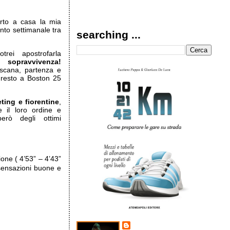
orto a casa la mia
to settimanale tra
searching ...
trei apostrofarla
a sopravvivenza!
toscana, partenza e
a resto a Boston 25
ting e fiorentine
,
 il loro ordine e
erò degli ottimi
one ( 4’53” – 4’43”
 sensazioni buone e