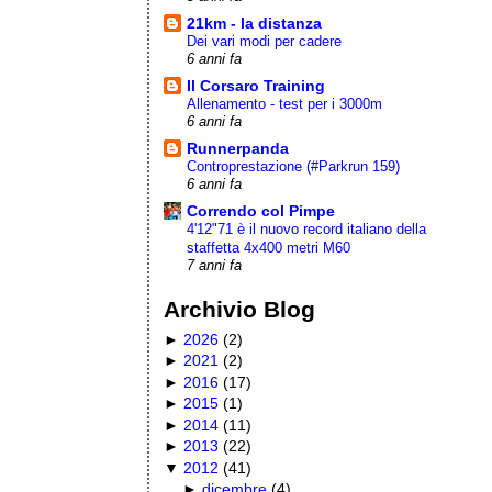
21km - la distanza
Dei vari modi per cadere
6 anni fa
Il Corsaro Training
Allenamento - test per i 3000m
6 anni fa
Runnerpanda
Controprestazione (#Parkrun 159)
6 anni fa
Correndo col Pimpe
4'12"71 è il nuovo record italiano della
staffetta 4x400 metri M60
7 anni fa
Archivio Blog
►
2026
(
2
)
►
2021
(
2
)
►
2016
(
17
)
►
2015
(
1
)
►
2014
(
11
)
►
2013
(
22
)
▼
2012
(
41
)
►
dicembre
(
4
)