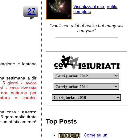
Visualizza il mio profilo
27
completo
"you'll see a lot of backs but many will
see your"
tagione e lontano
na settimana a dir
5 giorni - lavoro
i - casa rivoltata
 ore notturne per
ncatura e cambio
una cosa :
questo
3 gare molto tirate
Top Posts
ssun affaticamento!
Come su un