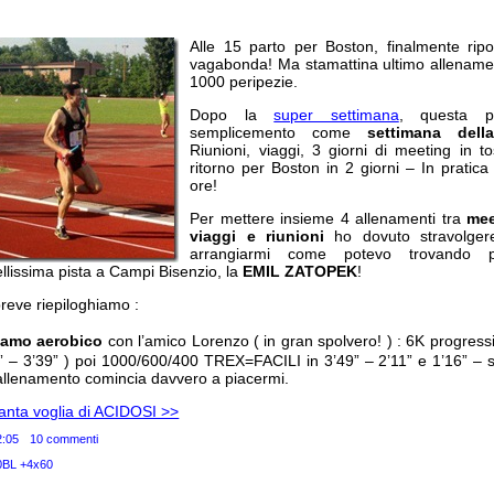
Alle 15 parto per Boston, finalmente rip
vagabonda! Ma stamattina ultimo allenamen
1000 peripezie.
Dopo la
super settimana
, questa po
semplicemento come
settimana dell
Riunioni, viaggi, 3 giorni di meeting in 
ritorno per Boston in 2 giorni – In pratic
ore!
Per mettere insieme 4 allenamenti tra
mee
viaggi e riunioni
ho dovuto stravolgere
arrangiarmi come potevo trovando p
lissima pista a Campi Bisenzio, la
EMIL ZATOPEK
!
reve riepiloghiamo :
iamo aerobico
con l’amico Lorenzo ( in gran spolvero! ) : 6K progressi
5” – 3’39” ) poi 1000/600/400 TREX=FACILI in 3’49” – 2’11” e 1’16” –
allenamento comincia davvero a piacermi.
Tanta voglia di ACIDOSI >>
2:05
10 commenti
0BL +4x60