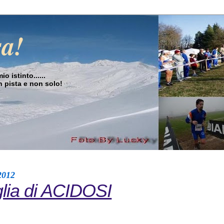
sa!
o istinto......
in pista e non solo!
2012
glia di ACIDOSI