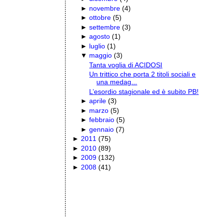
►
novembre
(
4
)
►
ottobre
(
5
)
►
settembre
(
3
)
►
agosto
(
1
)
►
luglio
(
1
)
▼
maggio
(
3
)
Tanta voglia di ACIDOSI
Un trittico che porta 2 titoli sociali e
una medag...
L’esordio stagionale ed è subito PB!
►
aprile
(
3
)
►
marzo
(
5
)
►
febbraio
(
5
)
►
gennaio
(
7
)
►
2011
(
75
)
►
2010
(
89
)
►
2009
(
132
)
►
2008
(
41
)