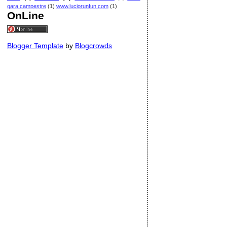
gara campestre
(1)
www.luciorunfun.com
(1)
OnLine
Blogger Template
by
Blogcrowds