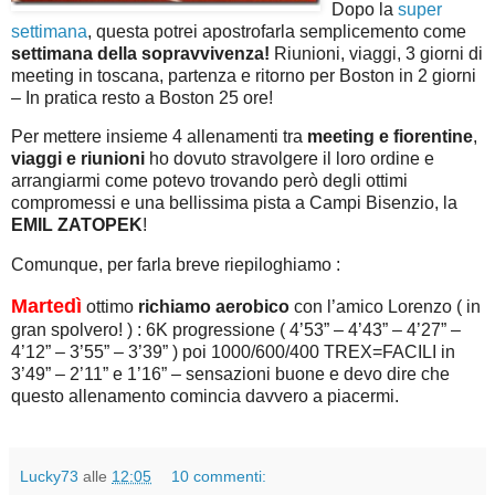
Dopo la
super
settimana
, questa potrei apostrofarla semplicemento come
settimana della sopravvivenza!
Riunioni, viaggi, 3 giorni di
meeting in toscana, partenza e ritorno per Boston in 2 giorni
– In pratica resto a Boston 25 ore!
Per mettere insieme 4 allenamenti tra
meeting e fiorentine
,
viaggi e riunioni
ho dovuto stravolgere il loro ordine e
arrangiarmi come potevo trovando però degli ottimi
compromessi e una bellissima pista a Campi Bisenzio, la
EMIL ZATOPEK
!
Comunque, per farla breve riepiloghiamo :
Martedì
ottimo
richiamo aerobico
con l’amico Lorenzo ( in
gran spolvero! ) : 6K progressione ( 4’53” – 4’43” – 4’27” –
4’12” – 3’55” – 3’39” ) poi 1000/600/400 TREX=FACILI in
3’49” – 2’11” e 1’16” – sensazioni buone e devo dire che
questo allenamento comincia davvero a piacermi.
Lucky73
alle
12:05
10 commenti: