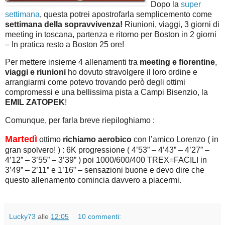
Dopo la
super
settimana
, questa potrei apostrofarla semplicemento come
settimana della sopravvivenza!
Riunioni, viaggi, 3 giorni di
meeting in toscana, partenza e ritorno per Boston in 2 giorni
– In pratica resto a Boston 25 ore!
Per mettere insieme 4 allenamenti tra
meeting e fiorentine
,
viaggi e riunioni
ho dovuto stravolgere il loro ordine e
arrangiarmi come potevo trovando però degli ottimi
compromessi e una bellissima pista a Campi Bisenzio, la
EMIL ZATOPEK
!
Comunque, per farla breve riepiloghiamo :
Martedì
ottimo
richiamo aerobico
con l’amico Lorenzo ( in
gran spolvero! ) : 6K progressione ( 4’53” – 4’43” – 4’27” –
4’12” – 3’55” – 3’39” ) poi 1000/600/400 TREX=FACILI in
3’49” – 2’11” e 1’16” – sensazioni buone e devo dire che
questo allenamento comincia davvero a piacermi.
Lucky73
alle
12:05
10 commenti: