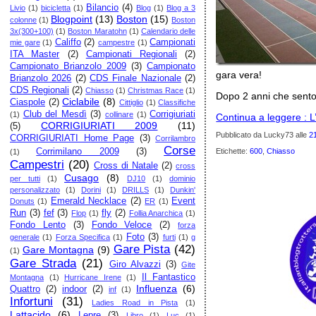
Bilancio
(4)
Livio
(1)
bicicletta
(1)
Blog
(1)
Blog a 3
Blogpoint
(13)
Boston
(15)
colonne
(1)
Boston
3x(300+100)
(1)
Boston Maratohn
(1)
Calendario delle
Califfo
(2)
Campionati
mie gare
(1)
campestre
(1)
ITA Master
(2)
Campionati Regionali
(2)
Campionato Brianzolo 2009
(3)
Campionato
gara vera!
Brianzolo 2026
(2)
CDS Finale Nazionale
(2)
CDS Regionali
(2)
Chiasso
(1)
Christmas Race
(1)
Dopo 2 anni che sento 
Ciclabile
(8)
Ciaspole
(2)
Cittiglio
(1)
Classifiche
Club del Mesdì
(3)
Corrigiuriati
(1)
collinare
(1)
Continua a leggere : L
CORRIGIURIATI 2009
(11)
(5)
Pubblicato da Lucky73
alle
2
CORRIGIURIATI Home Page
(3)
Corrilambro
Corse
Corrimilano 2009
(3)
Etichette:
600
,
Chiasso
(1)
Campestri
(20)
Cross di Natale
(2)
cross
Cusago
(8)
per tutti
(1)
DJ10
(1)
dominio
personalizzato
(1)
Dorini
(1)
DRILLS
(1)
Dunkin'
Emerald Necklace
(2)
Event
Donuts
(1)
ER
(1)
Run
(3)
fef
(3)
fly
(2)
Flop
(1)
Follia Anarchica
(1)
Fondo Lento
(3)
Fondo Veloce
(2)
forza
Foto
(3)
generale
(1)
Forza Specifica
(1)
furti
(1)
g
Gare Pista
(42)
Gare Montagna
(9)
(1)
Gare Strada
(21)
Giro Alvazzi
(3)
Gite
Il Fantastico
Montagna
(1)
Hurricane Irene
(1)
Influenza
(6)
Quattro
(2)
indoor
(2)
inf
(1)
Infortuni
(31)
Ladies Road in Pista
(1)
Lattacido
(6)
Lepre
(3)
Libro
(1)
Luc
(1)