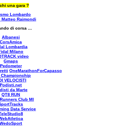
chi una gara ?
ismo Lombardo
i Matteo Raimondi
ando di corsa …
Albanesi
CorsAmica
dal Lombardia
Fidal Milano
OTRACK video
Gmaps
Pedometer
retti
OneMarathonForCapasso
 Championchip
OI VELOCISTI
Podisti.net
disti da Marte
QT8 RUN
Runners Club MI
SportTracks
ming Data Service
TeleStudio8
WebAtletica
WedoSport