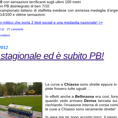
00
con sensazioni terrificanti sugli ultimi 100 metri
n PB disintegrato di ben 7/10
campionato italiano di staffetta svedese con annessa medaglia d’arge
 14/100 e ottime sensazioni.
 trittico che porta 2 titoli sociali e una medaglia nazionale! >>
9:11
27 commenti
 svedese
2012
 stagionale ed è subito PB!
Le curve a
Chiasso
sono strette eppure io 
piste fossero tutte uguali …
In effetti anche a
Bellinzona
era così, for
quando vedo arrivare
Denise
lanciata su
rischiando l’invasione interna di corsia co
le cuve a Chiasso sono veramente strette!
In gara me ne sono accorto poco, il passo 