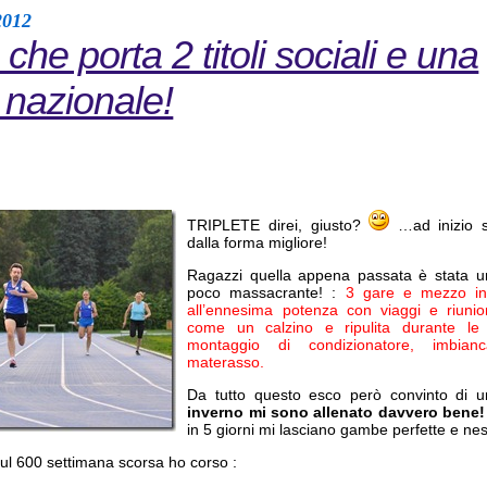
2012
o che porta 2 titoli sociali e una
 nazionale!
TRIPLETE direi, giusto?
…ad inizio s
dalla forma migliore!
Ragazzi quella appena passata è stata u
poco massacrante! :
3 gare e mezzo in 
all’ennesima potenza con viaggi e riunion
come un calzino e ripulita durante le
montaggio di condizionatore, imbia
materasso.
Da tutto questo esco però convinto di 
inverno mi sono allenato davvero bene!
in 5 giorni mi lasciano gambe perfette e ne
ul 600 settimana scorsa ho corso :