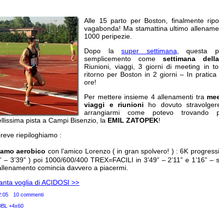
Alle 15 parto per Boston, finalmente rip
vagabonda! Ma stamattina ultimo allenamen
1000 peripezie.
Dopo la
super settimana
, questa po
semplicemento come
settimana dell
Riunioni, viaggi, 3 giorni di meeting in 
ritorno per Boston in 2 giorni – In pratic
ore!
Per mettere insieme 4 allenamenti tra
mee
viaggi e riunioni
ho dovuto stravolgere
arrangiarmi come potevo trovando p
lissima pista a Campi Bisenzio, la
EMIL ZATOPEK
!
reve riepiloghiamo :
iamo aerobico
con l’amico Lorenzo ( in gran spolvero! ) : 6K progressi
5” – 3’39” ) poi 1000/600/400 TREX=FACILI in 3’49” – 2’11” e 1’16” –
allenamento comincia davvero a piacermi.
Tanta voglia di ACIDOSI >>
2:05
10 commenti
0BL +4x60