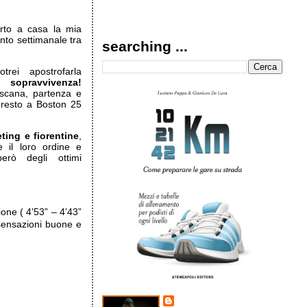
orto a casa la mia
to settimanale tra
searching ...
trei apostrofarla
a sopravvivenza!
toscana, partenza e
a resto a Boston 25
ting e fiorentine
,
 il loro ordine e
erò degli ottimi
one ( 4’53” – 4’43”
 sensazioni buone e