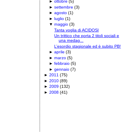
►
ottobre
(
5
)
►
settembre
(
3
)
►
agosto
(
1
)
►
luglio
(
1
)
▼
maggio
(
3
)
Tanta voglia di ACIDOSI
Un trittico che porta 2 titoli sociali e
una medag...
L’esordio stagionale ed è subito PB!
►
aprile
(
3
)
►
marzo
(
5
)
►
febbraio
(
5
)
►
gennaio
(
7
)
►
2011
(
75
)
►
2010
(
89
)
►
2009
(
132
)
►
2008
(
41
)