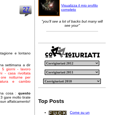
Visualizza il mio profilo
27
completo
"you'll see a lot of backs but many will
see your"
tagione e lontano
na settimana a dir
5 giorni - lavoro
i - casa rivoltata
 ore notturne per
ncatura e cambio
una cosa :
questo
3 gare molto tirate
Top Posts
ssun affaticamento!
Come su un