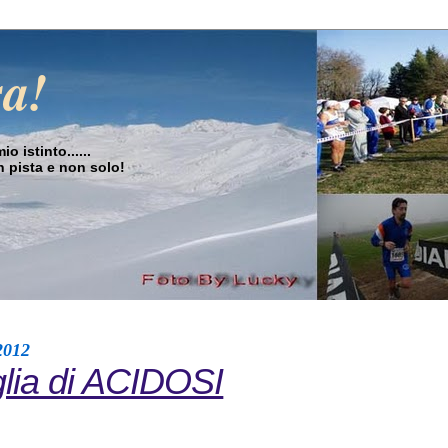
sa!
o istinto......
in pista e non solo!
2012
glia di ACIDOSI