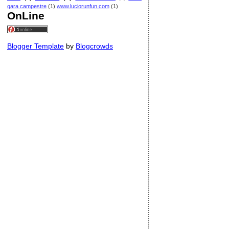
gara campestre
(1)
www.luciorunfun.com
(1)
OnLine
Blogger Template
by
Blogcrowds