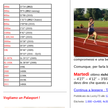
200m
25”54 (
2012
)
300m
39”4 (
2012
training)
400m
55”88 (2010)
600m
1’32”3 (
2012
Chiasso)
800m
2’09”68 (2010)
1000m
2’53” (2010)
1500m
4’42” (2010)
1.609,344
5’09” (2010)
3000m
10’38” (2010)
5000m
18’59” (2009)
10K
39’46” (2009)
39’10” (2016 – Dj10)
21.097K
1h 29’22” (2009)
compromessi e una bel
42.195K
3h 38’09” (2008)
Comunque, per farla b
2007
199K
2008
1408K
Martedì
ottimo
rich
2009
2230K
– 4’27” – 4’12” – 3’5
2010
1819K
devo dire che questo 
2011
1486K
Continua a leggere : 
Pubblicato da Lucky73
alle
1
Vogliamo un Palasport !
Etichette:
1.000 +2x400
,
4x3