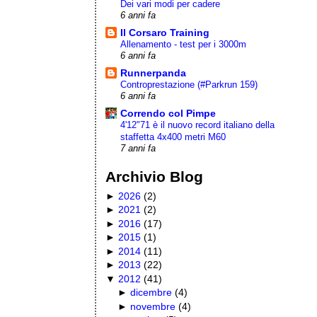
Dei vari modi per cadere
6 anni fa
Il Corsaro Training
Allenamento - test per i 3000m
6 anni fa
Runnerpanda
Controprestazione (#Parkrun 159)
6 anni fa
Correndo col Pimpe
4'12"71 è il nuovo record italiano della
staffetta 4x400 metri M60
7 anni fa
Archivio Blog
►
2026
(
2
)
►
2021
(
2
)
►
2016
(
17
)
►
2015
(
1
)
►
2014
(
11
)
►
2013
(
22
)
▼
2012
(
41
)
►
dicembre
(
4
)
►
novembre
(
4
)