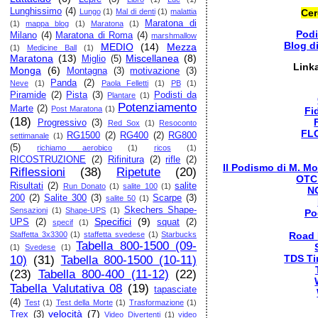
Lunghissimo
(4)
Lungo
(1)
Mal di denti
(1)
malattia
Cer
Maratona di
(1)
mappa blog
(1)
Maratona
(1)
Pod
Milano
(4)
Maratona di Roma
(4)
marshmallow
Blog d
MEDIO
(14)
Mezza
(1)
Medicine Ball
(1)
Maratona
(13)
Miscellanea
(8)
Miglio
(5)
Link
Monga
(6)
Montagna
(3)
motivazione
(3)
Panda
(2)
Neve
(1)
Paola Felletti
(1)
PB
(1)
Piramide
(2)
Pista
(3)
Podisti da
Plantare
(1)
Potenziamento
Marte
(2)
Post Maratona
(1)
Fi
(18)
Progressivo
(3)
Red Sox
(1)
Resoconto
FL
RG1500
(2)
RG400
(2)
RG800
settimanale
(1)
(5)
richiamo aerobico
(1)
ricos
(1)
RICOSTRUZIONE
(2)
Rifinitura
(2)
rifle
(2)
Il Podismo di M. Mo
Riflessioni
(38)
Ripetute
(20)
OTC
Risultati
(2)
salite
Run Donato
(1)
salite 100
(1)
N
200
(2)
Salite 300
(3)
Scarpe
(3)
salite 50
(1)
Skechers Shape-
Sensazioni
(1)
Shape-UPS
(1)
Po
Specifici
(9)
UPS
(2)
squat
(2)
specif
(1)
Staffetta 3x3300
(1)
staffetta svedese
(1)
Starbucks
Road
Tabella 800-1500 (09-
(1)
Svedese
(1)
TDS Ti
10)
(31)
Tabella 800-1500 (10-11)
(23)
Tabella 800-400 (11-12)
(22)
Tabella Valutativa 08
(19)
tapasciate
(4)
Test
(1)
Test della Morte
(1)
Trasformazione
(1)
velocità
(7)
Trex
(3)
Video Divertenti
(1)
video