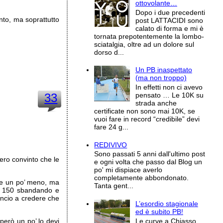
ottovolante…
Dopo i due precedenti
nto, ma soprattutto
post LATTACIDI sono
calato di forma e mi è
tornata prepotentemente la lombo-
sciatalgia, oltre ad un dolore sul
dorso d...
Un PB inaspettato
(ma non troppo)
In effetti non ci avevo
33
pensato … Le 10K su
strada anche
certificate non sono mai 10K, se
vuoi fare in record “credibile” devi
fare 24 g...
REDIVIVO
Sono passati 5 anni dall'ultimo post
ero convinto che le
e ogni volta che passo dal Blog un
po' mi dispiace averlo
completamente abbondonato.
se un po’ meno, ma
Tanta gent...
i 150 sbandando e
mincio a credere che
L’esordio stagionale
ed è subito PB!
però un po’ lo devi
Le curve a Chiasso