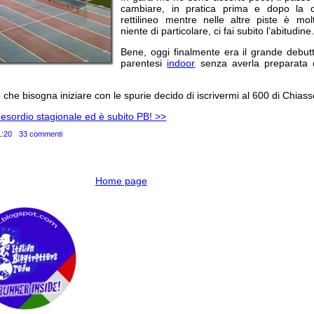
cambiare, in pratica prima e dopo la 
rettilineo mentre nelle altre piste è m
niente di particolare, ci fai subito l’abitudine
Bene, oggi finalmente era il grande debut
parentesi
indoor
senza averla preparata o
che bisogna iniziare con le spurie decido di iscrivermi al 600 di Chiasso
’esordio stagionale ed è subito PB! >>
1:20
33 commenti
Home page