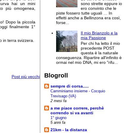
curva hai un mini
sono strette eppure io
olto più omogenea,
ero convinto che le
.
piste fossero tutte uguali … In
effetti anche a Bellinzona era così,
to! Dopo la piccola
forse...
ggi finalmente 1°
Il mio Brianzolo e la
mia Passione
 in terra svizzera.
Per chi ha letto il mio
precedente POST
questa è la naturale
conseguenza. Ripartire all'infinito è
ormai nel mio DNA, mi ero "rifu...
Blogroll
Post più vecchi
sempre di corsa.....
Camminiamo insieme - Cocquio
Trevisago (VA)
2 mesi fa
a me piace correre, perchè
correndo si va avanti
1° giugno
5 anni fa
21km - la distanza