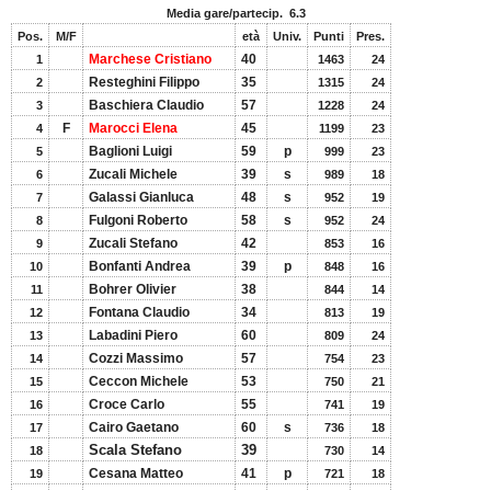
Media gare/partecip.  
6.3
Pos.
M/F
età
Univ.
Punti
Pres.
Marchese Cristiano
40
1
1463
24
Resteghini Filippo
35
2
1315
24
Baschiera Claudio
57
3
1228
24
F
Marocci Elena
45
4
1199
23
Baglioni Luigi
59
p
5
999
23
Zucali Michele
39
s
6
989
18
Galassi Gianluca
48
s
7
952
19
Fulgoni Roberto
58
s
8
952
24
Zucali Stefano
42
9
853
16
Bonfanti Andrea
39
p
10
848
16
Bohrer Olivier
38
11
844
14
Fontana Claudio
34
12
813
19
Labadini Piero
60
13
809
24
Cozzi Massimo
57
14
754
23
Ceccon Michele
53
15
750
21
Croce Carlo
55
16
741
19
Cairo Gaetano
60
s
17
736
18
Scala Stefano
39
18
730
14
Cesana Matteo
41
p
19
721
18