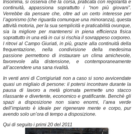
Insomma, si osserva che la corsa, praticata con regolarità e
continuità, appassiona soprattutto i “non più giovani”.
Verrebbe da pensare che, oltre ad un certo interesse per
l’agonismo (che riguarda comunque una minoranza), questa
attività motoria, per la sua semplicità e praticabilità ovunque,
sia la migliore per mantenersi in piena efficienza fisica
soprattutto in una età in cui si rischia il sovrappeso corporeo.
I ritrovi al Campo Giuriati, in più, grazie alla continuità della
frequentazione, nella condivisione della medesima
passione permettono di instaurare un clima amichevole,
favorevole alla distensione, e contemporaneamente
all’accendere una sana rivalità.
In venti anni di Corrigiuriati non a caso si sono avvicendate
quasi un migliaio di persone: il potersi incontrare durante la
pausa di lavoro a metà giornata permette uno stacco
rilassante e divertente, economico e gratificante. Benchè gli
spazi a disposizione non siano enormi, l’area verde
dell’impianto è ideale per rigenerare mente e corpo, pur
avendo solo un’ora di tempo a disposizione.
Qui di seguito i primi 20 del 2011