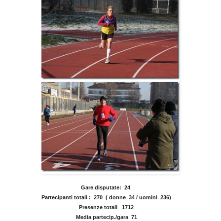
Gare disputate:  
24
Partecipanti totali :  
270  ( 
donne  34 / uomini  236)
Presenze totali   
1712
Media partecip./gara  
71