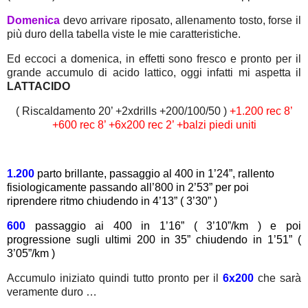
Domenica
devo arrivare riposato, allenamento tosto, forse il
più duro della tabella viste le mie caratteristiche.
Ed eccoci a domenica, in effetti sono fresco e pronto per il
grande accumulo di acido lattico, oggi infatti mi aspetta il
LATTACIDO
( Riscaldamento 20’ +2xdrills +200/100/50 )
+1.200 rec 8’
+600 rec 8’ +6x200 rec 2’ +balzi piedi uniti
1.200
parto brillante, passaggio al 400 in 1’24”, rallento
fisiologicamente passando all’800 in 2’53” per poi
riprendere ritmo chiudendo in 4’13” ( 3’30” )
600
passaggio ai 400 in 1’16” ( 3’10”/km ) e poi
progressione sugli ultimi 200 in 35” chiudendo in 1’51” (
3’05”/km )
Accumulo iniziato quindi tutto pronto per il
6x200
che sarà
veramente duro …