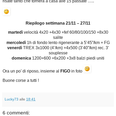
risate tanto che tornerà a casa alle 15 passate …..
Riepilogo settimana 21/11 – 27/11
martedì
velocità 4x20 +4x30 +fef 60/80/100/150 +8x30
salite
mercoledì
1h di fondo lento rigenerante a 5’45”/km + FG
venerdì
TREX 3x1000 (4’/km) +4x500 (3’40”/km) rec. 3’
souplesse
domenica
1200+600 +6x200 +3x8 balzi piedi uniti
Ora un po’ di riposo, insieme al
FIGO
in foto
Buone corse a tutti !
Lucky73
alle
18:41
6 commenti: