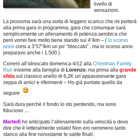
livello di
sensazioni.
La prossima sarà una sorta di leggero scarico che mi porterà
alla prima gara in programma, gara che comunque sarà
semplicemente un allenamento di potenza aerobica che
però vorrei fare molto bene stando sui 4’/km – (
lo scorso
anno
corsi a 3’57”/km un po’ “bloccato” , ma lo scorso anno
preparavo anche i 1.500 ).
Correrò all’idroscalo domenica 4/12 alla
Christmas Family
Run
insieme alla famiglia di
Lorenzo
, ma prima alla
grande
sfida
sul classico anello di 6,2K un’appassionante gara
zeppa di amici e riferimenti – Ho già puntato quello da
seguire
Sarà dura perchè il fondo lo sto perdendo, ma sono
fiducioso …
Martedì
ho anticipato l’allenamento sulla velocità e devo
dire che è letteralmente volato! Non ero nemmeno tanto
stanco alla fine nonostante le salite finali.