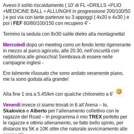
Avevo il solito riscaldamento ( 10’ di FL +DRILLS +PLIO
+MEDICINE BALL + ALLUNGHI in progressione 200/100/50
) e poi via con tante partenze su 3 appoggi ( 4x20 e 4x30 ) e
poi i
FEF
60/80/100/150 con recupero 4’ -
Termino la seduta con 8x30 salite dietro alla montagnetta!
Mercoledì
dopo un meeting corro un fondo lento rigenerante
in mezzo al parco agricolo, alle 20.30, nell’oscurità con
nebbiolina alle ginocchia! Sembrava di essere nelle
campagne inglesi -
Ero talmente rilassato che sono andato veramente piano,
me la sono goduta alla grande!
Alla fine 1 ora a 5.45/km con qualche chilometro a 6’
Venerdì
invece ci siamo trovati in 6 all’Arena – Io,
Skalovics
e
Alberto
per l’allenamento collettivo con le
ragazze del Road – In programma il mio
TREX
perfetto per
le ragazze e ottimo allenamento, se fatto bello spinto, per
distanze tra 5K e 10K oltre che naturale avvicinamento alle