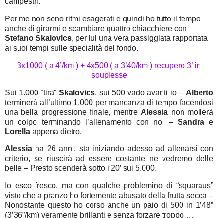
campestri.
Per me non sono ritmi esagerati e quindi ho tutto il tempo
anche di girarmi e scambiare quattro chiacchiere con
Stefano Skalovics
, per lui una vera passiggiata rapportata
ai suoi tempi sulle specialità del fondo.
3x1000 ( a 4’/km ) + 4x500 ( a 3’40/km ) recupero 3’ in
souplesse
Sui 1.000 “tira”
Skalovics
, sui 500 vado avanti io –
Alberto
terminerà all’ultimo 1.000 per mancanza di tempo facendosi
una bella progressione finale, mentre
Alessia
non mollerà
un colpo terminando l’allenamento con noi –
Sandra
e
Lorella
appena dietro.
Alessia
ha 26 anni, sta iniziando adesso ad allenarsi con
criterio, se riuscirà ad essere costante ne vedremo delle
belle – Presto scenderà sotto i 20’ sui 5.000.
Io esco fresco, ma con qualche problemino di “squaraus”
visto che a pranzo ho fortemente abusato della frutta secca –
Nonostante questo ho corso anche un paio di 500 in 1’48”
(3’36”/km) veramente brillanti e senza forzare troppo …