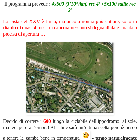
Il programma prevede :
4x600 (3’10”/km) rec 4’ +5x100 salite rec
2’
La pista del XXV è finita, ma ancora non si può entrare, sono in
ritardo di quasi 4 mesi, ma ancora nessuno si degna di dare una data
precisa di apertura …
Decido di correre i
600
lungo la ciclabile dell’ippodromo, al sole,
ma recupero all’ombra! Alla fine sarà un’ottima scelta perchè riesco
a tenere le gambe bene in temperatura
-
tengo naturalmente