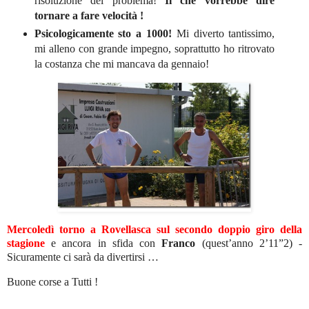
risoluzione del problema!
Il che vorrebbe dire
tornare a fare velocità !
Psicologicamente sto a 1000!
Mi diverto tantissimo,
mi alleno con grande impegno, soprattutto ho ritrovato
la costanza che mi mancava da gennaio!
Mercoledì torno a Rovellasca sul secondo doppio giro della
stagione
e ancora in sfida con
Franco
(quest’anno 2’11”2) -
Sicuramente ci sarà da divertirsi …
Buone corse a Tutti !