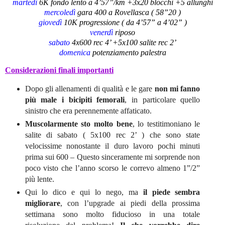
martedì
6K fondo lento a 4’57”/km +3x20 blocchi +5 allunghi
mercoledì
gara 400 a Rovellasca ( 58”20 )
giovedì
10K progressione ( da 4’57” a 4’02” )
venerdì
riposo
sabato
4x600 rec 4’ +5x100 salite rec 2’
domenica
potenziamento palestra
Considerazioni finali importanti
Dopo gli allenamenti di qualità e le gare
non mi fanno
più male i bicipiti femorali
, in particolare quello
sinistro che era perennemente affaticato.
Muscolarmente sto molto bene
, lo testitimoniano le
salite di sabato ( 5x100 rec 2’ ) che sono state
velocissime nonostante il duro lavoro pochi minuti
prima sui 600 – Questo sinceramente mi sorprende non
poco visto che l’anno scorso le correvo almeno 1”/2”
più lente.
Qui lo dico e qui lo nego, ma
il piede sembra
migliorare
, con l’upgrade ai piedi della prossima
settimana sono molto fiducioso in una totale