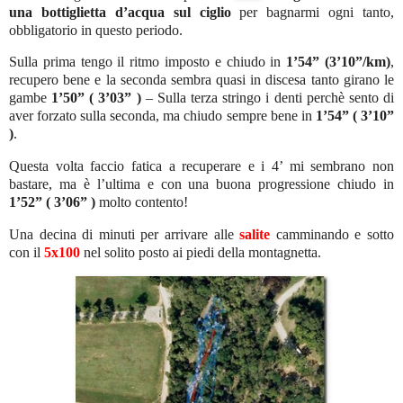
una bottiglietta d’acqua sul ciglio
per bagnarmi ogni tanto,
obbligatorio in questo periodo.
Sulla prima tengo il ritmo imposto e chiudo in
1’54” (3’10”/km)
,
recupero bene e la seconda sembra quasi in discesa tanto girano le
gambe
1’50” ( 3’03” )
– Sulla terza stringo i denti perchè sento di
aver forzato sulla seconda, ma chiudo sempre bene in
1’54” ( 3’10”
)
.
Questa volta faccio fatica a recuperare e i 4’ mi sembrano non
bastare, ma è l’ultima e con una buona progressione chiudo in
1’52” ( 3’06” )
molto contento!
Una decina di minuti per arrivare alle
salite
camminando e sotto
con il
5x100
nel solito posto ai piedi della montagnetta.