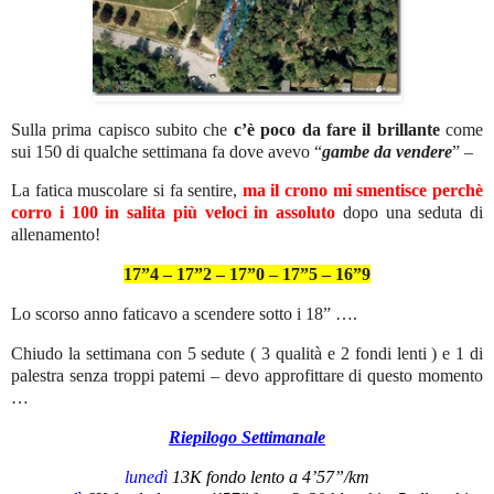
Sulla prima capisco subito che
c’è poco da fare il brillante
come
sui 150 di qualche settimana fa dove avevo “
gambe da vendere
” –
La fatica muscolare si fa sentire,
ma il crono mi smentisce perchè
corro i 100 in salita più veloci in assoluto
dopo una seduta di
allenamento!
17”4 – 17”2 – 17”0 – 17”5 – 16”9
Lo scorso anno faticavo a scendere sotto i 18” ….
Chiudo la settimana con 5 sedute ( 3 qualità e 2 fondi lenti ) e 1 di
palestra senza troppi patemi – devo approfittare di questo momento
…
Riepilogo Settimanale
lunedì
13K fondo lento a 4’57”/km