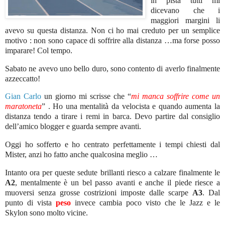
in pista tutti mi
dicevano che i
maggiori margini li
avevo su questa distanza. Non ci ho mai creduto per un semplice
motivo : non sono capace di soffrire alla distanza …ma forse posso
imparare! Col tempo.
Sabato ne avevo uno bello duro, sono contento di averlo finalmente
azzeccatto!
Gian Carlo
un giorno mi scrisse che “
mi manca soffrire come un
maratoneta
” . Ho una mentalità da velocista e quando aumenta la
distanza tendo a tirare i remi in barca. Devo partire dal consiglio
dell’amico blogger e guarda sempre avanti.
Oggi ho sofferto e ho centrato perfettamente i tempi chiesti dal
Mister, anzi ho fatto anche qualcosina meglio …
Intanto ora per queste sedute brillanti riesco a calzare finalmente le
A2
, mentalmente è un bel passo avanti e anche il piede riesce a
muoversi senza grosse costrizioni imposte dalle scarpe
A3
. Dal
punto di vista
peso
invece cambia poco visto che le Jazz e le
Skylon sono molto vicine.