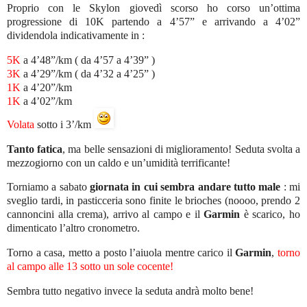
Proprio con le Skylon giovedì scorso ho corso un’ottima
progressione di 10K partendo a 4’57” e arrivando a 4’02”
dividendola indicativamente in :
5K
a 4’48”/km ( da 4’57 a 4’39” )
3K
a 4’29”/km ( da 4’32 a 4’25” )
1K
a 4’20”/km
1K
a 4’02”/km
Volata
sotto i 3’/km
Tanto fatica
, ma belle sensazioni di miglioramento! Seduta svolta a
mezzogiorno con un caldo e un’umidità terrificante!
Torniamo a sabato
giornata in cui sembra andare tutto male
: mi
sveglio tardi, in pasticceria sono finite le brioches (noooo, prendo 2
cannoncini alla crema), arrivo al campo e il
Garmin
è scarico, ho
dimenticato l’altro cronometro.
Torno a casa, metto a posto l’aiuola mentre carico il
Garmin
,
torno
al campo alle 13 sotto un sole cocente!
Sembra tutto negativo invece la seduta andrà molto bene!