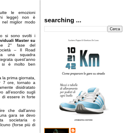
utte le emozioni
chi legge) non è
searching ...
o nel miglior modo
io si sono svolti i
viduali Master su
me 2° fase del
ocietà – Il Road
va una squadra
ntegrata quest’anno
e si è molto ben
a la prima giornata,
r 7 ore, tornato a
mente disidratato
 all’esordio sugli
di essere in forte
re che dall’anno
 una gara se devo
rta societaria o
lcuno (forse più di