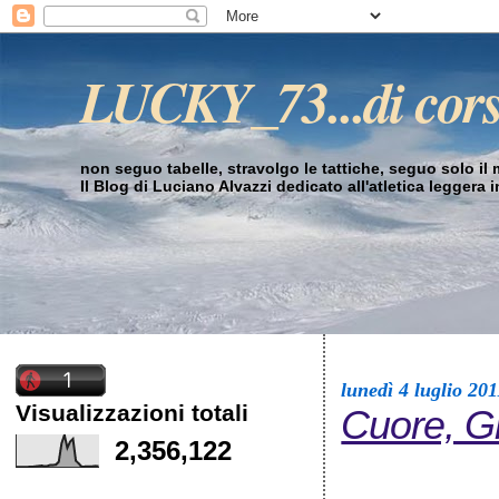
LUCKY_73...di cor
non seguo tabelle, stravolgo le tattiche, seguo solo il mi
Il Blog di Luciano Alvazzi dedicato all'atletica leggera 
lunedì 4 luglio 201
Visualizzazioni totali
Cuore, Gr
2,356,122