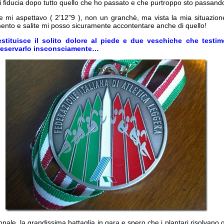
di fiducia dopo tutto quello che ho passato e che purtroppo sto passan
he mi aspettavo ( 2’12”9 ), non un granchè, ma vista la mia situazione
ento e salite mi posso sicuramente accontentare anche di quello!
restituisce il solito dolore al piede e due veschiche che test
reservarlo insconsciamente…
onale, la grandissima battaglia in gara e spero che i plantari risolvano 