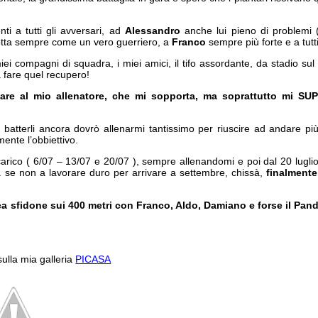
ti a tutti gli avversari, ad
Alessandro
anche lui pieno di problemi (
tta sempre come un vero guerriero, a
Franco
sempre più forte e a tutti
miei compagni di squadra, i miei amici, il tifo assordante, da stadio sul 
a fare quel recupero!
olare al mio allenatore, che mi sopporta, ma soprattutto mi S
batterli ancora dovrò allenarmi tantissimo per riuscire ad andare più
ente l’obbiettivo.
rico ( 6/07 – 13/07 e 20/07 ), sempre allenandomi e poi dal 20 luglio s
 se non a lavorare duro per arrivare a settembre, chissà,
finalmente
ca sfidone sui 400 metri con Franco, Aldo, Damiano e forse il Pand
 sulla mia galleria
PICASA