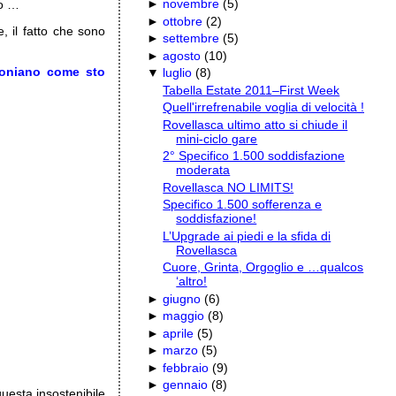
►
novembre
(
5
)
do …
►
ottobre
(
2
)
, il fatto che sono
►
settembre
(
5
)
►
agosto
(
10
)
imoniano come sto
▼
luglio
(
8
)
Tabella Estate 2011–First Week
Quell'irrefrenabile voglia di velocità !
Rovellasca ultimo atto si chiude il
mini-ciclo gare
2° Specifico 1.500 soddisfazione
moderata
Rovellasca NO LIMITS!
Specifico 1.500 sofferenza e
soddisfazione!
L’Upgrade ai piedi e la sfida di
Rovellasca
Cuore, Grinta, Orgoglio e …qualcos
‘altro!
►
giugno
(
6
)
►
maggio
(
8
)
►
aprile
(
5
)
►
marzo
(
5
)
►
febbraio
(
9
)
►
gennaio
(
8
)
questa insostenibile