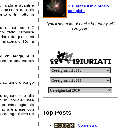
to, l’andare avanti e
Visualizza il mio profilo
e qualcuno non sia
completo
ante e ti mette in
"you'll see a lot of backs but many will
ato e nemmeno 2
see your"
o fatto ritrovare
rlare dei piedi, mi
 maratona di Roma
er chi legge) è il
o sempre una marcia
 scorso anno e vengo
 e ognuno che alla
no
io
, poi c’è
Enea
fortunio stagionale
nno alle prese con
Top Posts
ssore agonistico tra
Come su un