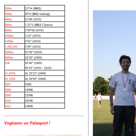
200m
25”54 (
2012
)
300m
39”4 (
2012
training)
400m
55”88 (2010)
600m
1’32”3 (
2012
Chiasso)
800m
2’09”68 (2010)
1000m
2’53” (2010)
1500m
4’42” (2010)
1.609,344
5’09” (2010)
3000m
10’38” (2010)
5000m
18’59” (2009)
10K
39’46” (2009)
39’10” (2016 – Dj10)
21.097K
1h 29’22” (2009)
42.195K
3h 38’09” (2008)
2007
199K
2008
1408K
2009
2230K
2010
1819K
2011
1486K
Vogliamo un Palasport !