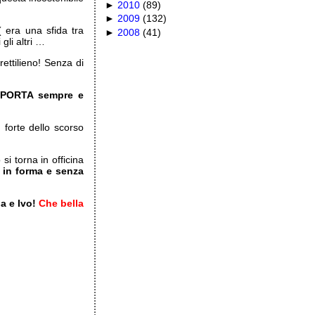
►
2010
(
89
)
►
2009
(
132
)
 era una sfida tra
►
2008
(
41
)
 gli altri …
rettilieno! Senza di
UPPORTA sempre e
 forte dello scorso
i torna in officina
 in forma e senza
a e Ivo!
Che bella