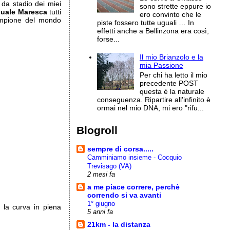
 da stadio dei miei
sono strette eppure io
uale Maresca
tutti
ero convinto che le
mpione del mondo
piste fossero tutte uguali … In
effetti anche a Bellinzona era così,
forse...
Il mio Brianzolo e la
mia Passione
Per chi ha letto il mio
precedente POST
questa è la naturale
conseguenza. Ripartire all'infinito è
ormai nel mio DNA, mi ero "rifu...
Blogroll
sempre di corsa.....
Camminiamo insieme - Cocquio
Trevisago (VA)
2 mesi fa
a me piace correre, perchè
correndo si va avanti
1° giugno
e la curva in piena
5 anni fa
21km - la distanza