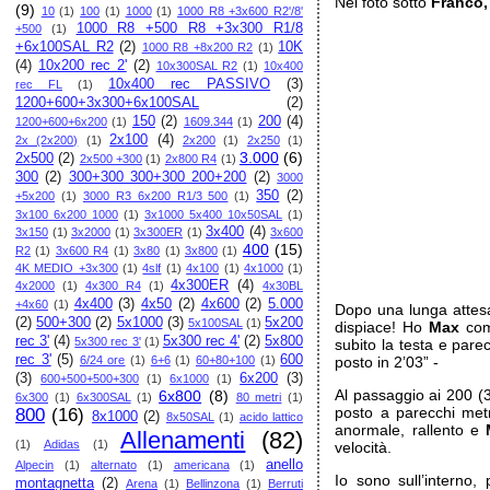
Nel foto sotto
Franco,
(9)
10
(1)
100
(1)
1000
(1)
1000 R8 +3x600 R2'/8'
1000 R8 +500 R8 +3x300 R1/8
+500
(1)
+6x100SAL R2
(2)
10K
1000 R8 +8x200 R2
(1)
(4)
10x200 rec 2'
(2)
10x300SAL R2
(1)
10x400
10x400 rec PASSIVO
(3)
rec FL
(1)
1200+600+3x300+6x100SAL
(2)
150
(2)
200
(4)
1200+600+6x200
(1)
1609.344
(1)
2x100
(4)
2x (2x200)
(1)
2x200
(1)
2x250
(1)
3.000
(6)
2x500
(2)
2x500 +300
(1)
2x800 R4
(1)
300
(2)
300+300 300+300 200+200
(2)
3000
350
(2)
+5x200
(1)
3000 R3 6x200 R1/3 500
(1)
3x100 6x200 1000
(1)
3x1000 5x400 10x50SAL
(1)
3x400
(4)
3x150
(1)
3x2000
(1)
3x300ER
(1)
3x600
400
(15)
R2
(1)
3x600 R4
(1)
3x80
(1)
3x800
(1)
4K MEDIO +3x300
(1)
4slf
(1)
4x100
(1)
4x1000
(1)
4x300ER
(4)
4x2000
(1)
4x300 R4
(1)
4x30BL
4x400
(3)
4x50
(2)
4x600
(2)
5.000
+4x60
(1)
Dopo una lunga attesa
(2)
500+300
(2)
5x1000
(3)
5x200
5x100SAL
(1)
dispiace! Ho
Max
come
rec 3'
(4)
5x300 rec 4'
(2)
5x800
5x300 rec 3'
(1)
subito la testa e par
rec 3'
(5)
600
6/24 ore
(1)
6+6
(1)
60+80+100
(1)
posto in 2’03” -
(3)
6x200
(3)
600+500+500+300
(1)
6x1000
(1)
Al passaggio ai 200 
6x800
(8)
6x300
(1)
6x300SAL
(1)
80 metri
(1)
posto a parecchi met
800
(16)
8x1000
(2)
8x50SAL
(1)
acido lattico
anormale, rallento e
Allenamenti
(82)
(1)
Adidas
(1)
velocità.
anello
Alpecin
(1)
alternato
(1)
americana
(1)
Io sono sull’interno
montagnetta
(2)
Arena
(1)
Bellinzona
(1)
Berruti