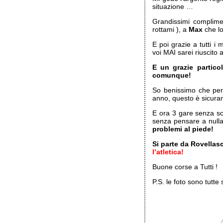
situazione …
Grandissimi complimen
rottami ), a
Max
che lo
E poi grazie a tutti i 
voi MAI sarei riuscito 
E un grazie partic
comunque!
So benissimo che per 
anno, questo è sicuram
E ora 3 gare senza sca
senza pensare a nulla
problemi al piede!
Si parte da Rovellas
l’atletica!
Buone corse a Tutti !
P.S. le foto sono tutte