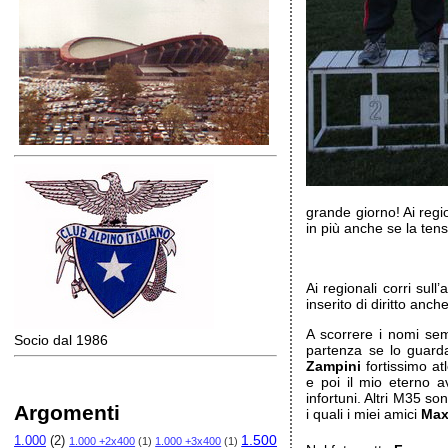
grande giorno! Ai regi
in più anche se la tensi
Ai regionali corri sull
inserito di diritto an
A scorrere i nomi sem
Socio dal 1986
partenza se lo guarda
Zampini
fortissimo at
e poi il mio eterno 
infortuni. Altri M35 so
Argomenti
i quali i miei amici
Ma
1.500
1.000
(2)
1.000 +2x400
(1)
1.000 +3x400
(1)