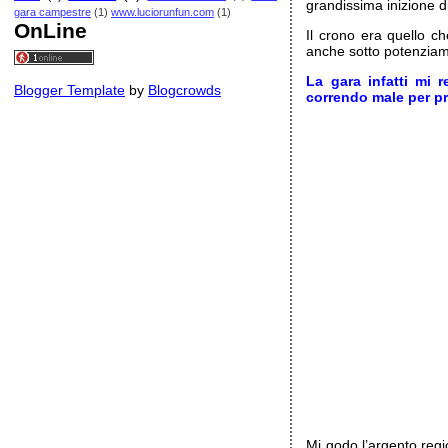
grandissima inizione 
gara campestre
(1)
www.luciorunfun.com
(1)
OnLine
Il crono era quello c
anche sotto potenziam
La gara infatti mi 
Blogger Template
by
Blogcrowds
correndo male per p
Mi godo l’argento regi