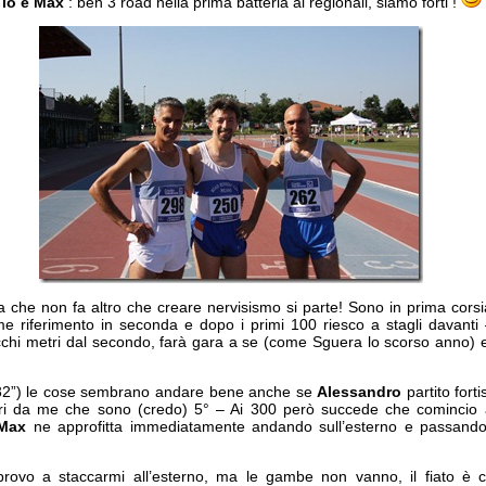
 io e Max
: ben 3 road nella prima batteria ai regionali, siamo forti !
 che non fa altro che creare nervisismo si parte! Sono in prima cors
 riferimento in seconda e dopo i primi 100 riesco a stagli davanti
ecchi metri dal secondo, farà gara a se (come Sguera lo scorso anno) 
(32”) le cose sembrano andare bene anche se
Alessandro
partito fort
ri da me che sono (credo) 5° – Ai 300 però succede che comincio 
Max
ne approfitta immediatamente andando sull’esterno e passando
, provo a staccarmi all’esterno, ma le gambe non vanno, il fiato è 