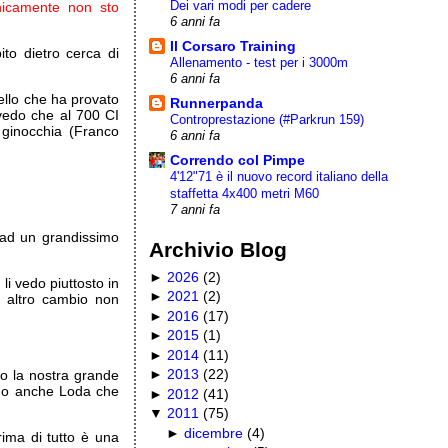
Dei vari modi per cadere
icamente non sto
6 anni fa
Il Corsaro Training
to dietro cerca di
Allenamento - test per i 3000m
6 anni fa
ello che ha provato
Runnerpanda
vedo che al 700 CI
Controprestazione (#Parkrun 159)
ginocchia (Franco
6 anni fa
Correndo col Pimpe
4'12"71 è il nuovo record italiano della
staffetta 4x400 metri M60
7 anni fa
o ad un grandissimo
Archivio Blog
►
2026
(
2
)
, li vedo piuttosto in
►
2021
(
2
)
n altro cambio non
►
2016
(
17
)
►
2015
(
1
)
►
2014
(
11
)
►
2013
(
22
)
lo la nostra grande
ndo anche Loda che
►
2012
(
41
)
▼
2011
(
75
)
►
dicembre
(
4
)
ima di tutto è una