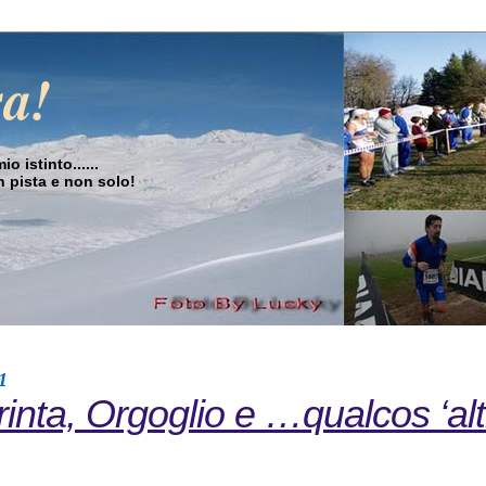
sa!
o istinto......
in pista e non solo!
1
inta, Orgoglio e …qualcos ‘alt