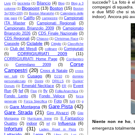
succede? La foto è el
Bilancio
(4)
Livio
(1)
bicicletta
(1)
Blog
(1)
Blog a 3
compegni di squadra. 
Blogpoint
(13)
Boston
(15)
colonne
(1)
Boston
e due M50 che si st
3x(300+100)
(1)
Boston Maratohn
(1)
Calendario delle
indoor). Ancora più av
Califfo
(2)
Campionati
mie gare
(1)
campestre
(1)
ITA Master
(2)
Campionati Regionali
(2)
Campionato Brianzolo 2009
(3)
Campionato
Brianzolo 2026
(2)
CDS Finale Nazionale
(2)
CDS Regionali
(2)
Chiasso
(1)
Christmas Race
(1)
Ciclabile
(8)
Ciaspole
(2)
Cittiglio
(1)
Classifiche
Club del Mesdì
(3)
Corrigiuriati
(1)
collinare
(1)
CORRIGIURIATI 2009
(11)
(5)
CORRIGIURIATI Home Page
(3)
Corrilambro
Corse
Corrimilano 2009
(3)
(1)
Campestri
(20)
Cross di Natale
(2)
cross
Cusago
(8)
per tutti
(1)
DJ10
(1)
dominio
personalizzato
(1)
Dorini
(1)
DRILLS
(1)
Dunkin'
Emerald Necklace
(2)
Event
Donuts
(1)
ER
(1)
Run
(3)
fef
(3)
fly
(2)
Flop
(1)
Follia Anarchica
(1)
Fondo Lento
(3)
Fondo Veloce
(2)
forza
Foto
(3)
generale
(1)
Forza Specifica
(1)
furti
(1)
g
Gare Pista
(42)
Gare Montagna
(9)
(1)
Gare Strada
(21)
Giro Alvazzi
(3)
Gite
Il Fantastico
Montagna
(1)
Hurricane Irene
(1)
Niente non ne ho
, 
Influenza
(6)
Quattro
(2)
indoor
(2)
inf
(1)
emergenza totalmente 
Infortuni
(31)
Ladies Road in Pista
(1)
Lattacido
(6)
Lepre
(3)
Libro
(1)
Luc
(1)