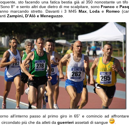
oquente, sto facendo una fatica bestia già al 350 nonostante un tifo
Sono 8° e sento altri due dietro di me scalpitare, sono
Franco
e
Pasq
anno marcando stretto. Davanti i 3 M45
Max
,
Loda
e
Romeo
(ca
anti
Zampini, D’Alò e Meneguzzo
.
torno all’interno passo al primo giro in 65” e comincio ad affrontar
circondato più che da atleti da
guerrieri
assetati di sangue
.