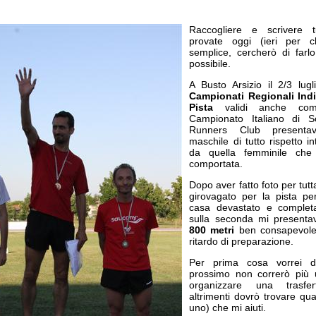
Raccogliere e scrivere t
provate oggi (ieri per 
semplice, cercherò di farl
possibile.
A Busto Arsizio il 2/3 lugl
Campionati Regionali Indi
Pista
validi anche co
Campionato Italiano di S
Runners Club presenta
maschile di tutto rispetto i
da quella femminile ch
comportata.
Dopo aver fatto foto per tutt
girovagato per la pista pe
casa devastato e completa
sulla seconda mi presentavo
800 metri
ben consapevole 
ritardo di preparazione.
Per prima cosa vorrei di
prossimo non correrò più
organizzare una trasfe
altrimenti dovrò trovare qua
uno) che mi aiuti.