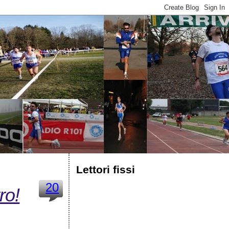
Lettori fissi
20
ro!