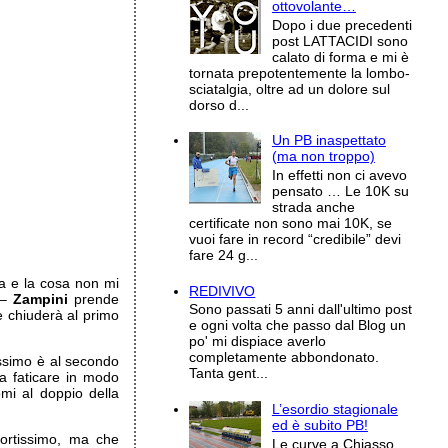
ottovolante…
Dopo i due precedenti
post LATTACIDI sono
calato di forma e mi è
tornata prepotentemente la lombo-
sciatalgia, oltre ad un dolore sul
dorso d...
Un PB inaspettato
(ma non troppo)
In effetti non ci avevo
pensato … Le 10K su
strada anche
certificate non sono mai 10K, se
vuoi fare in record “credibile” devi
fare 24 g...
ia e la cosa non mi
REDIVIVO
 –
Zampini
prende
Sono passati 5 anni dall'ultimo post
e chiuderà al primo
e ogni volta che passo dal Blog un
po' mi dispiace averlo
completamente abbondonato.
issimo è al secondo
Tanta gent...
a faticare in modo
mi al doppio della
L’esordio stagionale
ed è subito PB!
cortissimo, ma che
Le curve a Chiasso