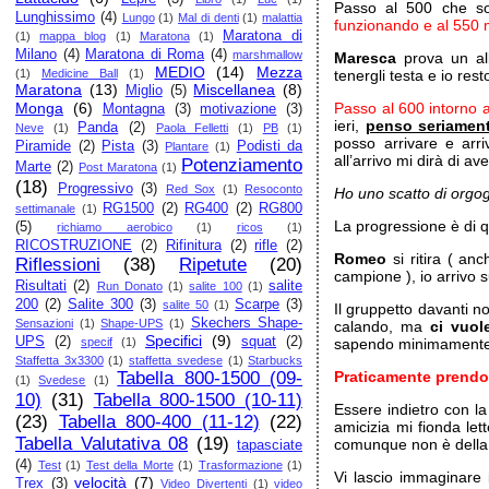
Passo al 500 che so
Lunghissimo
(4)
Lungo
(1)
Mal di denti
(1)
malattia
funzionando e al 550
Maratona di
(1)
mappa blog
(1)
Maratona
(1)
Milano
(4)
Maratona di Roma
(4)
marshmallow
Maresca
prova un all
MEDIO
(14)
Mezza
(1)
Medicine Ball
(1)
tenergli testa e io rest
Maratona
(13)
Miscellanea
(8)
Miglio
(5)
Monga
(6)
Passo al 600 intorno al
Montagna
(3)
motivazione
(3)
ieri,
penso seriamente
Panda
(2)
Neve
(1)
Paola Felletti
(1)
PB
(1)
posso arrivare e arri
Piramide
(2)
Pista
(3)
Podisti da
Plantare
(1)
all’arrivo mi dirà di
Potenziamento
Marte
(2)
Post Maratona
(1)
(18)
Progressivo
(3)
Red Sox
(1)
Resoconto
Ho uno scatto di orgog
RG1500
(2)
RG400
(2)
RG800
settimanale
(1)
La progressione è di q
(5)
richiamo aerobico
(1)
ricos
(1)
RICOSTRUZIONE
(2)
Rifinitura
(2)
rifle
(2)
Romeo
si ritira ( an
Riflessioni
(38)
Ripetute
(20)
campione ), io arrivo 
Risultati
(2)
salite
Run Donato
(1)
salite 100
(1)
200
(2)
Salite 300
(3)
Scarpe
(3)
salite 50
(1)
Il gruppetto davanti 
Skechers Shape-
Sensazioni
(1)
Shape-UPS
(1)
calando, ma
ci vuol
Specifici
(9)
UPS
(2)
squat
(2)
specif
(1)
sapendo minimamente 
Staffetta 3x3300
(1)
staffetta svedese
(1)
Starbucks
Tabella 800-1500 (09-
Praticamente prend
(1)
Svedese
(1)
10)
(31)
Tabella 800-1500 (10-11)
Essere indietro con l
(23)
Tabella 800-400 (11-12)
(22)
amicizia mi fionda le
Tabella Valutativa 08
(19)
comunque non è della m
tapasciate
(4)
Test
(1)
Test della Morte
(1)
Trasformazione
(1)
Vi lascio immaginare 
velocità
(7)
Trex
(3)
Video Divertenti
(1)
video