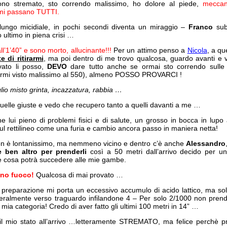
no stremato, sto correndo malissimo, ho dolore al piede,
meccan
 mi passano TUTTI.
ungo micidiale, in pochi secondi diventa un miraggio –
Franco
subi
o ultimo in piena crisi …
l’1’40” e sono morto, allucinante!!!
Per un attimo penso a
Nicola
, a qu
 di ritirarmi
, ma poi dentro di me trovo qualcosa, guardo avanti e 
vato li posso,
DEVO
dare tutto anche se ormai sto correndo sulle 
 avermi visto malissimo al 550), almeno POSSO PROVARCI !
lio misto grinta, incazzatura, rabbia …
uelle giuste e vedo che recupero tanto a quelli davanti a me …
che lui pieno di problemi fisici e di salute, un grosso in bocca in lup
sul rettilineo come una furia e cambio ancora passo in maniera netta!
non è lontanissimo, ma nemmeno vicino e dentro c’è anche
Alessandro
e ben altro per prenderli
così a 50 metri dall’arrivo decido per u
cosa potrà succedere alle mie gambe.
ono fuoco!
Qualcosa di mai provato …
a preparazione mi porta un eccessivo accumulo di acido lattico, ma so
tteralmente verso traguardo infilandone 4 – Per solo 2/1000 non pre
ia categoria! Credo di aver fatto gli ultimi 100 metri in 14” …
il mio stato all’arrivo …letteramente STREMATO, ma felice perchè pr