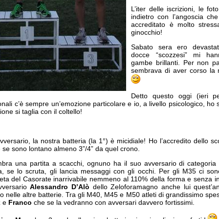
L’iter delle iscrizioni, le fo
indietro con l’angoscia ch
accreditato è molto stress
ginocchio!
Sabato sera ero devast
docce “scozzesi” mi hann
gambe brillanti. Per non pa
sembrava di aver corso la
Detto questo oggi (ieri p
onali c’è sempre un’emozione particolare e io, a livello psicologico, h
one si taglia con il coltello!
’avversario, la nostra batteria (la 1°) è micidiale! Ho l’accredito dello
che se sono lontano almeno 3”/4” da quel crono.
bra una partita a scacchi, ognuno ha il suo avversario di categoria
, se lo scruta, gli lancia messaggi con gli occhi. Per gli M35 ci so
leta del Casorate inarrivabile nemmeno al 110% della forma e senza in
avversario
Alessandro D’Alò
dello Zeloforamagno anche lui quest’a
no nelle altre batterie. Tra gli M40, M45 e M50 atleti di grandissimo spe
x
e
Franco
che se la vedranno con avversari davvero fortissimi.