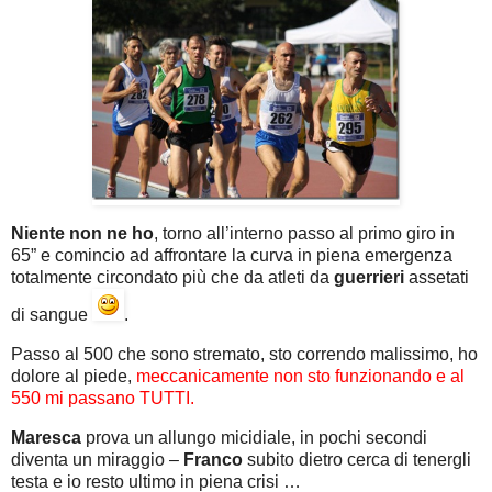
Niente non ne ho
, torno all’interno passo al primo giro in
65” e comincio ad affrontare la curva in piena emergenza
totalmente circondato più che da atleti da
guerrieri
assetati
di sangue
.
Passo al 500 che sono stremato, sto correndo malissimo, ho
dolore al piede,
meccanicamente non sto funzionando e al
550 mi passano TUTTI.
Maresca
prova un allungo micidiale, in pochi secondi
diventa un miraggio –
Franco
subito dietro cerca di tenergli
testa e io resto ultimo in piena crisi …