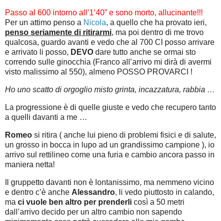
Passo al 600 intorno all’1’40” e sono morto, allucinante!!!
Per un attimo penso a
Nicola
, a quello che ha provato ieri,
penso seriamente di ritirarmi
, ma poi dentro di me trovo
qualcosa, guardo avanti e vedo che al 700 CI posso arrivare
e arrivato li posso,
DEVO
dare tutto anche se ormai sto
correndo sulle ginocchia (Franco all’arrivo mi dirà di avermi
visto malissimo al 550), almeno POSSO PROVARCI !
Ho uno scatto di orgoglio misto grinta, incazzatura, rabbia …
La progressione è di quelle giuste e vedo che recupero tanto
a quelli davanti a me …
Romeo
si ritira ( anche lui pieno di problemi fisici e di salute,
un grosso in bocca in lupo ad un grandissimo campione ), io
arrivo sul rettilineo come una furia e cambio ancora passo in
maniera netta!
Il gruppetto davanti non è lontanissimo, ma nemmeno vicino
e dentro c’è anche
Alessandro
, li vedo piuttosto in calando,
ma
ci vuole ben altro per prenderli
così a 50 metri
dall’arrivo decido per un altro cambio non sapendo