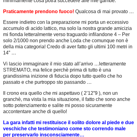
minimamente cosa potrà succedere alle mie gambe.
Praticamente prendono fuoco!
Qualcosa di mai provato …
Essere indietro con la preparazione mi porta un eccessivo
accumulo di acido lattico, ma solo la nostra grande amicizia
mi fionda letteralmente verso traguardo infilandone 4 – Per
solo 2/1000 non prendo anche Loda che comunque non è
della mia categoria! Credo di aver fatto gli ultimi 100 metri in
14” …
Vi lascio immaginare il mio stato all’arrivo …letteramente
STREMATO, ma felice perchè prima di tutto è una
grandissima inizione di fiducia dopo tutto quello che ho
passato e che purtroppo sto passando …
Il crono era quello che mi aspettavo ( 2’12”9 ), non un
granchè, ma vista la mia situazione, il fatto che sono anche
sotto potenziamento e salite mi posso sicuramente
accontentare anche di quello!
La gara infatti mi restituisce il solito dolore al piede e due
veschiche che testimoniano come sto correndo male
per preservarlo insconsciamente…