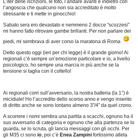
L’iter delle iscrizioni, le foto, l’andare avanti e indietro con
l’angoscia che qualcuno non sia accreditato è molto
stressante e ti mette in ginocchio!
Sabato sera ero devastato e nemmeno 2 docce “scozzesi”
mi hanno fatto ritrovare gambe brillanti. Per non parlare dei
piedi, mi sembrava di aver corso la maratona di Roma
Detto questo oggi (ieri per chi legge) è il grande giorno! Ai
regionali c’è sempre un’emozione particolare e io, a livello
psicologico, ho sempre una marcia in più anche se la
tensione si taglia con il coltello!
Ai regionali corri sull’avversario, la nostra batteria (la 1°) è
micidiale! Ho l’accredito dello scorso anno e vengo inserito
di diritto anche se sono lontano almeno 3”/4” da quel crono.
A scorrere i nomi sembra una partita a scacchi, ognuno ha il
suo avversario di categoria e ognuno che alla partenza se lo
guarda, se lo scruta, gli lancia messaggi con gli occhi. Per
gli M35 ci sono
io
, poi c’è
Enea Zampini
fortissimo atleta