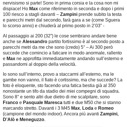
nervisismo si parte! Sono in prima corsia e la cosa non mi
dispiace! Ho
Max
come riferimento in seconda e dopo i primi
100 riesco a stagli davanti –
Zampini
prende subito la testa
e parecchi metri dal secondo, farà gara a se (come Sguera
lo scorso anno) e chiuderà al primo posto in 2’03” -
Al passaggio ai 200 (32”) le cose sembrano andare bene
anche se
Alessandro
partito fortissimo è al secondo posto a
parecchi metri da me che sono (credo) 5° – Ai 300 però
succede che comincio a faticare in modo anormale, rallento
e
Max
ne approfitta immediatamente andando sull’esterno e
passandomi al doppio della velocità.
Io sono sull’interno, provo a staccarmi all’esterno, ma le
gambe non vanno, il fiato è cortissimo, ma che succede? La
foto è eloquente, sto facendo una fatica bestia già al 350
nonostante un tifo da stadio dei miei compegni di squadra.
Sono 8° e sento altri due dietro di me scalpitare, sono
Franco
e
Pasquale Maresca
tutti e due M50 che si stanno
marcando stretto. Davanti i 3 M45
Max
,
Loda
e
Romeo
(campione del mondo indoor). Ancora più avanti
Zampini,
D’Alò e Meneguzzo
.