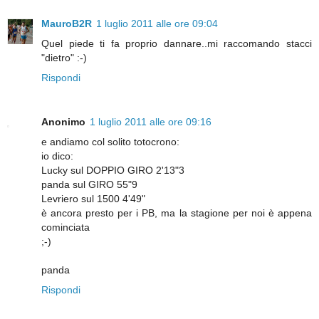
MauroB2R
1 luglio 2011 alle ore 09:04
Quel piede ti fa proprio dannare..mi raccomando stacci
"dietro" :-)
Rispondi
Anonimo
1 luglio 2011 alle ore 09:16
e andiamo col solito totocrono:
io dico:
Lucky sul DOPPIO GIRO 2'13"3
panda sul GIRO 55"9
Levriero sul 1500 4'49"
è ancora presto per i PB, ma la stagione per noi è appena
cominciata
;-)
panda
Rispondi