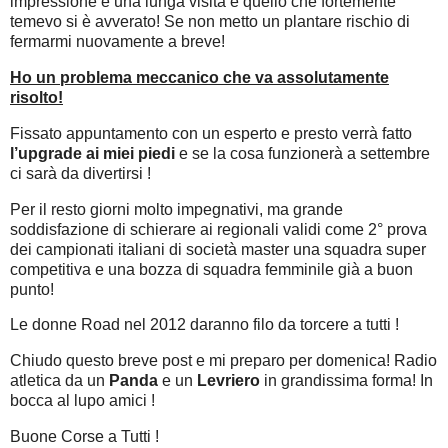
impressione e una lunga visita e quello che fortemente
temevo si è avverato! Se non metto un plantare rischio di
fermarmi nuovamente a breve!
Ho un problema meccanico che va assolutamente
risolto!
Fissato appuntamento con un esperto e presto verrà fatto
l’upgrade ai miei piedi
e se la cosa funzionerà a settembre
ci sarà da divertirsi !
Per il resto giorni molto impegnativi, ma grande
soddisfazione di schierare ai regionali validi come 2° prova
dei campionati italiani di società master una squadra super
competitiva e una bozza di squadra femminile già a buon
punto!
Le donne Road nel 2012 daranno filo da torcere a tutti !
Chiudo questo breve post e mi preparo per domenica! Radio
atletica da un
Panda
e un
Levriero
in grandissima forma! In
bocca al lupo amici !
Buone Corse a Tutti !