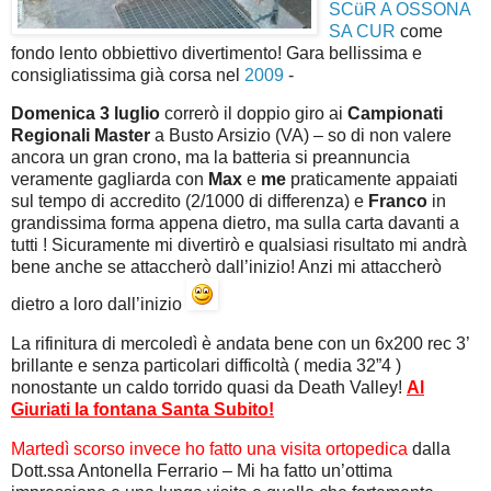
SCüR A OSSONA
SA CUR
come
fondo lento obbiettivo divertimento! Gara bellissima e
consigliatissima già corsa nel
2009
-
Domenica 3 luglio
correrò il doppio giro ai
Campionati
Regionali Master
a Busto Arsizio (VA) – so di non valere
ancora un gran crono, ma la batteria si preannuncia
veramente gagliarda con
Max
e
me
praticamente appaiati
sul tempo di accredito (2/1000 di differenza) e
Franco
in
grandissima forma appena dietro, ma sulla carta davanti a
tutti ! Sicuramente mi divertirò e qualsiasi risultato mi andrà
bene anche se attaccherò dall’inizio! Anzi mi attaccherò
dietro a loro dall’inizio
La rifinitura di mercoledì è andata bene con un 6x200 rec 3’
brillante e senza particolari difficoltà ( media 32”4 )
nonostante un caldo torrido quasi da Death Valley!
Al
Giuriati la fontana Santa Subito!
Martedì scorso invece ho fatto una visita ortopedica
dalla
Dott.ssa Antonella Ferrario – Mi ha fatto un’ottima