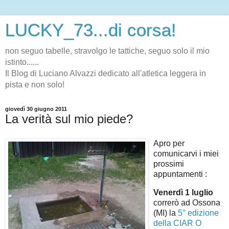
LUCKY_73...di corsa!
non seguo tabelle, stravolgo le tattiche, seguo solo il mio
istinto......
Il Blog di Luciano Alvazzi dedicato all'atletica leggera in
pista e non solo!
giovedì 30 giugno 2011
La verità sul mio piede?
Apro per
comunicarvi i miei
prossimi
appuntamenti :
Venerdì 1 luglio
correrò ad Ossona
(MI) la
5° edizione
della CIAR O