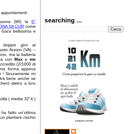
i appuntamenti :
searching ...
ssona (MI) la
5°
SONA SA CUR
come
! Gara bellissima e
 doppio giro ai
sto Arsizio (VA) –
ono, ma la batteria
rda con
Max
e
me
ccredito (2/1000 di
ima forma appena
ti ! Sicuramente mi
andrà bene anche se
ccherò dietro a loro
coltà ( media 32”4 )
 ha fatto un’ottima
un plantare rischio