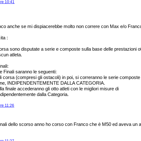
ore 10:41
co anche se mi dispiacerebbe molto non correre con Max e/o Franco 
ita :
corsa sono disputate a serie e composte sulla base delle prestazioni o
scun atleta.
nali:
e Finali saranno le seguenti:
 di corsa (compresi gli ostacoli) in poi, si correranno le serie composte 
rizione, INDIPENDENTEMENTE DALLA CATEGORIA.
la finale accederanno gli otto atleti con le migliori misure di
indipendentemente dalla Categoria.
ore 11:26
egionali dello scorso anno ho corso con Franco che è M50 ed aveva un 
ore 11:27