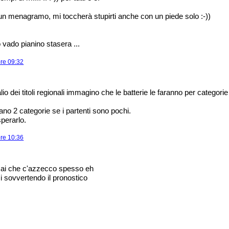
 menagramo, mi toccherà stupirti anche con un piede solo :-))
o vado pianino stasera ...
ore 09:32
io dei titoli regionali immagino che le batterie le faranno per categorie
ano 2 categorie se i partenti sono pochi.
perarlo.
ore 10:36
o sai che c'azzecco spesso eh
i sovvertendo il pronostico