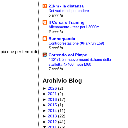
21km - la distanza
Dei vari modi per cadere
6 anni fa
Il Corsaro Training
Allenamento - test per i 3000m
6 anni fa
Runnerpanda
Controprestazione (#Parkrun 159)
6 anni fa
 più che per tempi di
Correndo col Pimpe
4'12"71 è il nuovo record italiano della
staffetta 4x400 metri M60
7 anni fa
Archivio Blog
►
2026
(
2
)
►
2021
(
2
)
►
2016
(
17
)
►
2015
(
1
)
►
2014
(
11
)
►
2013
(
22
)
►
2012
(
41
)
▼
2011
(
75
)