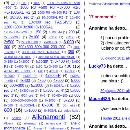
(9)
10
(1)
100
(1)
1000
(1)
1000 R8 +3x600 R2'/8'
Etichette:
Allenamenti
,
Infortu
1000 R8 +500 R8 +3x300 R1/8
+500
(1)
+6x100SAL R2
(2)
10K
1000 R8 +8x200 R2
(1)
17 commenti:
(4)
10x200 rec 2'
(2)
10x300SAL R2
(1)
10x400
10x400 rec PASSIVO
(3)
rec FL
(1)
1200+600+3x300+6x100SAL
(2)
Anonimo ha detto...
150
(2)
200
(4)
1200+600+6x200
(1)
1609.344
(1)
2x100
(4)
1) hai un prob
2x (2x200)
(1)
2x200
(1)
2x250
(1)
3.000
(6)
2x500
(2)
2x500 +300
(1)
2x800 R4
(1)
2) devi attaccar
300
(2)
300+300 300+300 200+200
(2)
3000
luciano er califf
350
(2)
+5x200
(1)
3000 R3 6x200 R1/3 500
(1)
3x100 6x200 1000
(1)
3x1000 5x400 10x50SAL
(1)
30 giugno 2011 all
3x400
(4)
3x150
(1)
3x2000
(1)
3x300ER
(1)
3x600
Lucky73
ha detto...
400
(15)
R2
(1)
3x600 R4
(1)
3x80
(1)
3x800
(1)
4K MEDIO +3x300
(1)
4slf
(1)
4x100
(1)
4x1000
(1)
io dico sconfitt
4x300ER
(4)
4x2000
(1)
4x300 R4
(1)
4x30BL
una birra :-))
4x400
(3)
4x50
(2)
4x600
(2)
5.000
+4x60
(1)
(2)
500+300
(2)
5x1000
(3)
5x200
5x100SAL
(1)
rec 3'
(4)
5x300 rec 4'
(2)
5x800
5x300 rec 3'
(1)
30 giugno 2011 all
rec 3'
(5)
600
6/24 ore
(1)
6+6
(1)
60+80+100
(1)
MauroB2R
ha detto..
(3)
6x200
(3)
600+500+500+300
(1)
6x1000
(1)
6x800
(8)
6x300
(1)
6x300SAL
(1)
80 metri
(1)
Quel piede ti fa
800
(16)
8x1000
(2)
8x50SAL
(1)
acido lattico
Allenamenti
(82)
(1)
Adidas
(1)
1 luglio 2011 alle 
anello
Alpecin
(1)
alternato
(1)
americana
(1)
Anonimo ha detto...
montagnetta
(2)
Arena
(1)
Bellinzona
(1)
Berruti