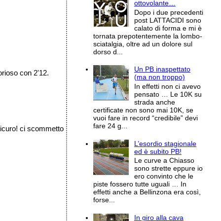
ottovolante…
Dopo i due precedenti
post LATTACIDI sono
calato di forma e mi è
tornata prepotentemente la lombo-
sciatalgia, oltre ad un dolore sul
dorso d...
Un PB inaspettato
torioso con 2'12.
(ma non troppo)
In effetti non ci avevo
pensato … Le 10K su
strada anche
certificate non sono mai 10K, se
vuoi fare in record “credibile” devi
fare 24 g...
 sicuro! ci scommetto
L’esordio stagionale
ed è subito PB!
Le curve a Chiasso
sono strette eppure io
ero convinto che le
piste fossero tutte uguali … In
effetti anche a Bellinzona era così,
forse...
In giro alla cava