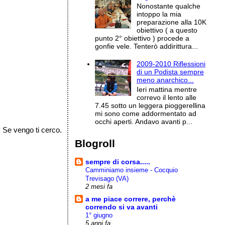
Nonostante qualche
intoppo la mia
preparazione alla 10K
obiettivo ( a questo
punto 2° obiettivo ) procede a
gonfie vele. Tenterò addirittura...
2009-2010 Riflessioni
di un Podista sempre
meno anarchico...
Ieri mattina mentre
correvo il lento alle
7.45 sotto un leggera pioggerellina
mi sono come addormentato ad
occhi aperti. Andavo avanti p...
 Se vengo ti cerco.
Blogroll
sempre di corsa.....
Camminiamo insieme - Cocquio
Trevisago (VA)
2 mesi fa
a me piace correre, perchè
correndo si va avanti
1° giugno
5 anni fa