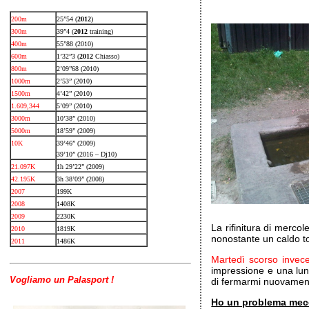
200m
25”54 (
2012
)
300m
39”4 (
2012
training)
400m
55”88 (2010)
600m
1’32”3 (
2012
Chiasso)
800m
2’09”68 (2010)
1000m
2’53” (2010)
1500m
4’42” (2010)
1.609,344
5’09” (2010)
3000m
10’38” (2010)
5000m
18’59” (2009)
10K
39’46” (2009)
39’10” (2016 – Dj10)
21.097K
1h 29’22” (2009)
42.195K
3h 38’09” (2008)
2007
199K
2008
1408K
2009
2230K
La rifinitura di mercol
2010
1819K
nonostante un caldo t
2011
1486K
Martedì scorso invece
impressione e una lun
Vogliamo un Palasport !
di fermarmi nuovamen
Ho un problema mecc