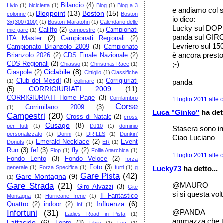
Bilancio
(4)
Livio
(1)
bicicletta
(1)
Blog
(1)
Blog a 3
e andiamo col s
Blogpoint
(13)
Boston
(15)
colonne
(1)
Boston
io dico:
3x(300+100)
(1)
Boston Maratohn
(1)
Calendario delle
Lucky sul DOP
Califfo
(2)
Campionati
mie gare
(1)
campestre
(1)
panda sul GIR
ITA Master
(2)
Campionati Regionali
(2)
Levriero sul 15
Campionato Brianzolo 2009
(3)
Campionato
è ancora presto
Brianzolo 2026
(2)
CDS Finale Nazionale
(2)
;-)
CDS Regionali
(2)
Chiasso
(1)
Christmas Race
(1)
Ciclabile
(8)
Ciaspole
(2)
Cittiglio
(1)
Classifiche
Club del Mesdì
(3)
Corrigiuriati
panda
(1)
collinare
(1)
CORRIGIURIATI 2009
(11)
(5)
CORRIGIURIATI Home Page
(3)
Corrilambro
1 luglio 2011 alle 
Corse
Corrimilano 2009
(3)
(1)
Luca "Ginko"
ha dett
Campestri
(20)
Cross di Natale
(2)
cross
Cusago
(8)
per tutti
(1)
DJ10
(1)
dominio
Stasera sono in
personalizzato
(1)
Dorini
(1)
DRILLS
(1)
Dunkin'
Ciao Luciano
Emerald Necklace
(2)
Event
Donuts
(1)
ER
(1)
Run
(3)
fef
(3)
fly
(2)
Flop
(1)
Follia Anarchica
(1)
1 luglio 2011 alle 
Fondo Lento
(3)
Fondo Veloce
(2)
forza
Foto
(3)
Lucky73
ha detto...
generale
(1)
Forza Specifica
(1)
furti
(1)
g
Gare Pista
(42)
Gare Montagna
(9)
(1)
@MAURO
Gare Strada
(21)
Giro Alvazzi
(3)
Gite
si si questa volt
Il Fantastico
Montagna
(1)
Hurricane Irene
(1)
Influenza
(6)
Quattro
(2)
indoor
(2)
inf
(1)
@PANDA
Infortuni
(31)
Ladies Road in Pista
(1)
ammazza che temp
Lattacido
(6)
Lepre
(3)
Libro
(1)
Luc
(1)