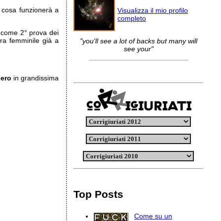
 cosa funzionerà a
Visualizza il mio profilo
completo
i come 2° prova dei
ra femminile già a
"you'll see a lot of backs but many will
see your"
iero
in grandissima
Top Posts
Come su un