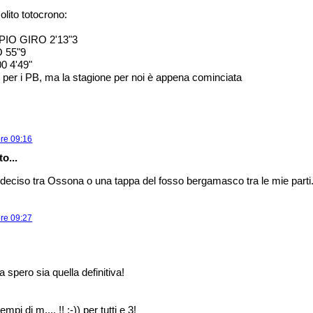
olito totocrono:
PIO GIRO 2'13"3
O 55"9
00 4'49"
 per i PB, ma la stagione per noi è appena cominciata
ore 09:16
o...
deciso tra Ossona o una tappa del fosso bergamasco tra le mie parti.
ore 09:27
a spero sia quella definitiva!
i di m.... !! :-)) per tutti e 3!