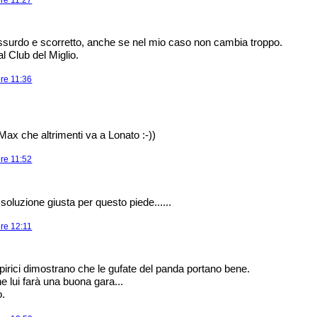
surdo e scorretto, anche se nel mio caso non cambia troppo.
l Club del Miglio.
ore 11:36
Max che altrimenti va a Lonato :-))
ore 11:52
soluzione giusta per questo piede......
ore 12:11
irici dimostrano che le gufate del panda portano bene.
 lui farà una buona gara...
o.