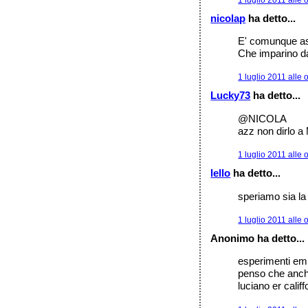
nicolap
ha detto...
E' comunque as
Che imparino da
1 luglio 2011 alle 
Lucky73
ha detto...
@NICOLA
azz non dirlo a 
1 luglio 2011 alle 
lello
ha detto...
speriamo sia la 
1 luglio 2011 alle 
Anonimo ha detto...
esperimenti emp
penso che anche
luciano er califf