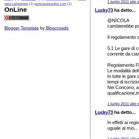
1 luglio 2011 alle 
gara campestre
(1)
www.luciorunfun.com
(1)
OnLine
Lucky73
ha detto...
@NICOLA
cambierebbe po
Blogger Template
by
Blogcrowds
Il regolamento c
5.1 Le gare di 
corrente da cia
Regolamento Fi
Le modalità dell
In tutte le gare
tempi di isc
Nei Concorsi, al
qualificazione,
1 luglio 2011 alle 
Lucky73
ha detto...
In effetti ai r
uguale al mio...
1 luglio 2011 alle 