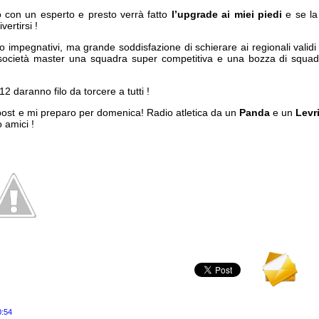
 con un esperto e presto verrà fatto
l’upgrade ai miei piedi
e se la
vertirsi !
lto impegnativi, ma grande soddisfazione di schierare ai regionali valid
i società master una squadra super competitiva e una bozza di squad
 daranno filo da torcere a tutti !
ost e mi preparo per domenica! Radio atletica da un
Panda
e un
Levr
 amici !
0:54