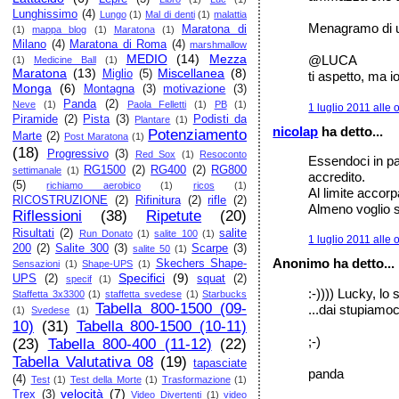
Lunghissimo
(4)
Lungo
(1)
Mal di denti
(1)
malattia
Menagramo di un
Maratona di
(1)
mappa blog
(1)
Maratona
(1)
Milano
(4)
Maratona di Roma
(4)
marshmallow
MEDIO
(14)
Mezza
@LUCA
(1)
Medicine Ball
(1)
Maratona
(13)
Miscellanea
(8)
Miglio
(5)
ti aspetto, ma i
Monga
(6)
Montagna
(3)
motivazione
(3)
Panda
(2)
Neve
(1)
Paola Felletti
(1)
PB
(1)
1 luglio 2011 alle 
Piramide
(2)
Pista
(3)
Podisti da
Plantare
(1)
nicolap
ha detto...
Potenziamento
Marte
(2)
Post Maratona
(1)
(18)
Progressivo
(3)
Red Sox
(1)
Resoconto
Essendoci in pal
RG1500
(2)
RG400
(2)
RG800
settimanale
(1)
accredito.
(5)
richiamo aerobico
(1)
ricos
(1)
Al limite accorp
RICOSTRUZIONE
(2)
Rifinitura
(2)
rifle
(2)
Almeno voglio s
Riflessioni
(38)
Ripetute
(20)
Risultati
(2)
salite
Run Donato
(1)
salite 100
(1)
1 luglio 2011 alle 
200
(2)
Salite 300
(3)
Scarpe
(3)
salite 50
(1)
Anonimo ha detto...
Skechers Shape-
Sensazioni
(1)
Shape-UPS
(1)
Specifici
(9)
UPS
(2)
squat
(2)
specif
(1)
:-)))) Lucky, l
Staffetta 3x3300
(1)
staffetta svedese
(1)
Starbucks
Tabella 800-1500 (09-
...dai stupiamoc
(1)
Svedese
(1)
10)
(31)
Tabella 800-1500 (10-11)
;-)
(23)
Tabella 800-400 (11-12)
(22)
Tabella Valutativa 08
(19)
tapasciate
panda
(4)
Test
(1)
Test della Morte
(1)
Trasformazione
(1)
velocità
(7)
Trex
(3)
Video Divertenti
(1)
video