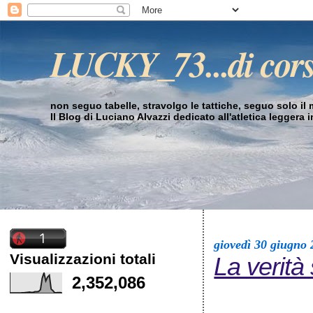
LUCKY_73...di cor
non seguo tabelle, stravolgo le tattiche, seguo solo il mi
Il Blog di Luciano Alvazzi dedicato all'atletica leggera 
giovedì 30 giugno 
Visualizzazioni totali
La verità
2,352,086