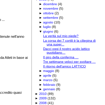
►
dicembre
(
4
)
►
novembre
(
5
)
►
ottobre
(
2
)
►
settembre
(
5
)
...
►
agosto
(
10
)
►
luglio
(
8
)
▼
giugno
(
6
)
La verità sul mio piede?
ttenute nell’anno
La corsa dei 7 cortili è la ciliegina di
una super...
Dacci oggi il nostro acido lattico
quotidiano…
Il giro della conferma …
da Atleti in base ai
Tre settimane veloci per svoltare …
Il ritorno dell’amico LATTICO
►
maggio
(
8
)
►
aprile
(
5
)
►
marzo
(
5
)
►
febbraio
(
9
)
►
gennaio
(
8
)
accredito quasi
►
2010
(
89
)
►
2009
(
132
)
►
2008
(
41
)