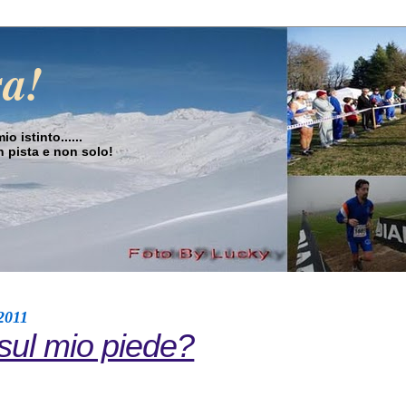
sa!
o istinto......
in pista e non solo!
2011
 sul mio piede?