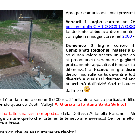
Apro per comunicarvi i miei prossim
Venerdì 1 luglio
correrò ad O
edizione della CIAR O SCüR A OS
fondo lento obbiettivo divertimento
consigliatissima già corsa nel
2009
-
Domenica 3 luglio
correrò il
Campionati Regionali Master
a Bu
so di non valere ancora un gran cr
si preannuncia veramente gaglia
praticamente appaiati sul tempo di a
differenza) e
Franco
in grandiss
dietro, ma sulla carta davanti a tut
divertirò e qualsiasi risultato mi 
attaccherò dall’inizio! Anzi mi atta
dall’inizio
edì è andata bene con un 6x200 rec 3’ brillante e senza particolari diffi
orrido quasi da Death Valley!
Al Giuriati la fontana Santa Subito!
 ho fatto una visita ortopedica
dalla Dott.ssa Antonella Ferrario – Mi
ga visita e quello che fortemente temevo si è avverato! Se non metto 
te a breve!
anico che va assolutamente risolto!