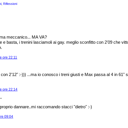
ni
,
Riflessioni
lema meccanico... MA VA?
e e basta, i trenini lasciamoli ai gay. meglio sconfitto con 2'09 che vit
o.
e ore 22:11
o con 2'12" :-))) ...ma io conosco i treni giusti e Max passa al 4 in 61"
e ore 22:14
.
 proprio dannare..mi raccomando stacci "dietro" :-)
ore 09:04