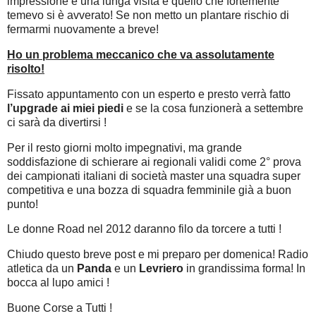
impressione e una lunga visita e quello che fortemente
temevo si è avverato! Se non metto un plantare rischio di
fermarmi nuovamente a breve!
Ho un problema meccanico che va assolutamente
risolto!
Fissato appuntamento con un esperto e presto verrà fatto
l’upgrade ai miei piedi
e se la cosa funzionerà a settembre
ci sarà da divertirsi !
Per il resto giorni molto impegnativi, ma grande
soddisfazione di schierare ai regionali validi come 2° prova
dei campionati italiani di società master una squadra super
competitiva e una bozza di squadra femminile già a buon
punto!
Le donne Road nel 2012 daranno filo da torcere a tutti !
Chiudo questo breve post e mi preparo per domenica! Radio
atletica da un
Panda
e un
Levriero
in grandissima forma! In
bocca al lupo amici !
Buone Corse a Tutti !