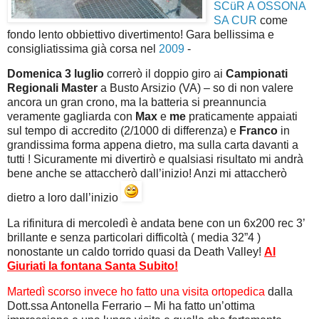
SCüR A OSSONA
SA CUR
come
fondo lento obbiettivo divertimento! Gara bellissima e
consigliatissima già corsa nel
2009
-
Domenica 3 luglio
correrò il doppio giro ai
Campionati
Regionali Master
a Busto Arsizio (VA) – so di non valere
ancora un gran crono, ma la batteria si preannuncia
veramente gagliarda con
Max
e
me
praticamente appaiati
sul tempo di accredito (2/1000 di differenza) e
Franco
in
grandissima forma appena dietro, ma sulla carta davanti a
tutti ! Sicuramente mi divertirò e qualsiasi risultato mi andrà
bene anche se attaccherò dall’inizio! Anzi mi attaccherò
dietro a loro dall’inizio
La rifinitura di mercoledì è andata bene con un 6x200 rec 3’
brillante e senza particolari difficoltà ( media 32”4 )
nonostante un caldo torrido quasi da Death Valley!
Al
Giuriati la fontana Santa Subito!
Martedì scorso invece ho fatto una visita ortopedica
dalla
Dott.ssa Antonella Ferrario – Mi ha fatto un’ottima