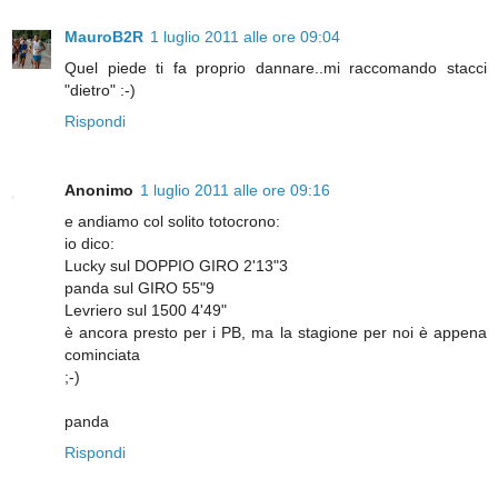
MauroB2R
1 luglio 2011 alle ore 09:04
Quel piede ti fa proprio dannare..mi raccomando stacci
"dietro" :-)
Rispondi
Anonimo
1 luglio 2011 alle ore 09:16
e andiamo col solito totocrono:
io dico:
Lucky sul DOPPIO GIRO 2'13"3
panda sul GIRO 55"9
Levriero sul 1500 4'49"
è ancora presto per i PB, ma la stagione per noi è appena
cominciata
;-)
panda
Rispondi