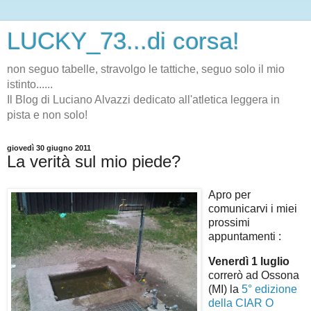
LUCKY_73...di corsa!
non seguo tabelle, stravolgo le tattiche, seguo solo il mio
istinto......
Il Blog di Luciano Alvazzi dedicato all'atletica leggera in
pista e non solo!
giovedì 30 giugno 2011
La verità sul mio piede?
Apro per
comunicarvi i miei
prossimi
appuntamenti :
Venerdì 1 luglio
correrò ad Ossona
(MI) la
5° edizione
della CIAR O