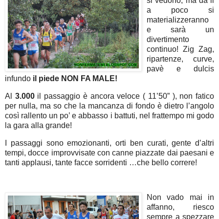
si vedono, ma da li
a poco si
materializzeranno
e sarà un
divertimento
continuo! Zig Zag,
ripartenze, curve,
pavè e dulcis
infundo
il piede NON FA MALE!
Al
3.000
il passaggio è ancora veloce ( 11’50” ), non fatico
per nulla, ma so che la mancanza di fondo è dietro l’angolo
così rallento un po’ e abbasso i battuti, nel frattempo mi godo
la gara alla grande!
I passaggi sono emozionanti, orti ben curati, gente d’altri
tempi, docce improvvisate con canne piazzate dai paesani e
tanti applausi, tante facce sorridenti …che bello correre!
Non vado mai in
affanno, riesco
sempre a spezzare