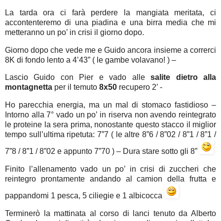
La tarda ora ci farà perdere la mangiata meritata, ci
accontenteremo di una piadina e una birra media che mi
metteranno un po’ in crisi il giorno dopo.
Giorno dopo che vede me e Guido ancora insieme a correrci
8K di fondo lento a 4’43” ( le gambe volavano! ) –
Lascio Guido con Pier e vado alle
salite dietro alla
montagnetta
per il temuto
8x50
recupero 2’ -
Ho parecchia energia, ma un mal di stomaco fastidioso –
Intorno alla 7° vado un po’ in riserva non avendo reintegrato
le proteine la sera prima, nonostante questo stacco il miglior
tempo sull’ultima ripetuta: 7”7 ( le altre 8”6 / 8”02 / 8”1 / 8”1 /
7”8 / 8”1 / 8”02 e appunto 7”70 ) – Dura stare sotto gli 8”
Finito l’allenamento vado un po’ in crisi di zuccheri che
reintegro prontamente andando al camion della frutta e
pappandomi 1 pesca, 5 ciliegie e 1 albicocca
Terminerò la mattinata al corso di lanci tenuto da Alberto