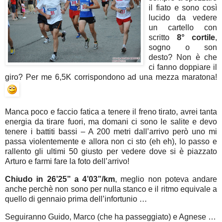
il fiato e sono così
lucido da vedere
un cartello con
scritto
8° cortile
,
sogno o son
desto? Non è che
ci fanno doppiare il
giro? Per me 6,5K corrispondono ad una mezza maratona!
Manca poco e faccio fatica a tenere il freno tirato, avrei tanta
energia da tirare fuori, ma domani ci sono le salite e devo
tenere i battiti bassi – A 200 metri dall’arrivo però uno mi
passa violentemente e allora non ci sto (eh eh), lo passo e
rallento gli ultimi 50 giusto per vedere dove si è piazzato
Arturo e farmi fare la foto dell’arrivo!
Chiudo in 26’25” a 4’03”/km
, meglio non poteva andare
anche perchè non sono per nulla stanco e il ritmo equivale a
quello di gennaio prima dell’infortunio …
Seguiranno Guido, Marco (che ha passeggiato) e Agnese …