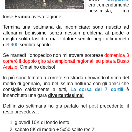
ero tremendamente
pessimista, ma
forse
Franco
aveva ragione.
Termina una settimana da incorniciare: sono riuscito ad
allenarmi benissimo senza nessun problema al piede o
meglio solito fastidio, ma il dolore sentito negli ultimi metri
del
400
sembra sparito.
Se martedì l’ortopedico non mi troverà sorprese
domenica 3
correrò il doppio giro ai campionati regionali su pista a Busto
Arsizio!
Ormai ho deciso!
In più sono tornato a correre su strada ritrovando il ritmo del
medio di gennaio, una bellissima notturna con gli amici che
consiglio caldamente a tutti,
La corsa dei 7 cortili
è
innanzitutto una gara
divertentissima!
Dell’inizio settimana ho già parlato nel
post
precedente, il
resto prevedeva :
giovedì 10K di fondo lento
sabato 8K di medio + 5x50 salite rec 2’