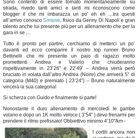
Sono contento di essere tornato momentaneamente su
strada, rivedo tanti amici e tanti mi riconoscono come
blogger il che mi imbarazza un po’ eh eh …tra questi
all’arrivo conosco
Simone
, fisico da Genny Di Napoli e gran
talento anche lui presente più per un allenamento che per la
gara in se …
Tutto è pronto per partire, cerchiamo di metterci un po’
davanti ed ecco comparire il nostro top runner Bruno
Bettinelli che mi presente un paio di ragazzi molto
promettenti Andrea e Valerio che chiuderanno
rispettivamente in 23’26” e 22’49’ – Andrea verrà però
bruciato in volata dall’altro Andrea (Noire) che arriverà 5° di
categoria (M40) e premiato ( 23’24”) – Bruno naturalmente
vincerà la sua categoria!
Si scherza con Guido e finalmente si parte!
Nonostante il duro allenamento di mercoledì le gambe
volano e dopo un 1K molto veloce ( 3’54” ) devo frenarmi per
prendere il ritmo prefi
ssato! Obbiettivo minimo 4’10”/km -
I cortili ancora non