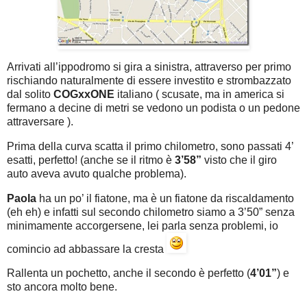
Arrivati all’ippodromo si gira a sinistra, attraverso per primo
rischiando naturalmente di essere investito e strombazzato
dal solito
COGxxONE
italiano ( scusate, ma in america si
fermano a decine di metri se vedono un podista o un pedone
attraversare ).
Prima della curva scatta il primo chilometro, sono passati 4’
esatti, perfetto! (anche se il ritmo è
3’58”
visto che il giro
auto aveva avuto qualche problema).
Paola
ha un po’ il fiatone, ma è un fiatone da riscaldamento
(eh eh) e infatti sul secondo chilometro siamo a 3’50” senza
minimamente accorgersene, lei parla senza problemi, io
comincio ad abbassare la cresta
Rallenta un pochetto, anche il secondo è perfetto (
4’01”
) e
sto ancora molto bene.