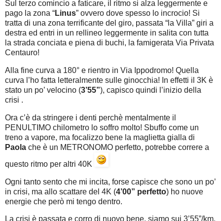
Sul terzo comincio a faticare, il ritmo si alza leggermente e
pago la zona “
Linus
” ovvero dove spesso lo incrocio! Si
tratta di una zona terrificante del giro, passata “la Villa” giri a
destra ed entri in un rellineo leggermente in salita con tutta
la strada conciata e piena di buchi, la famigerata Via Privata
Centauro!
Alla fine curva a 180° e rientro in Via Ippodromo! Quella
curva l’ho fatta letteralmente sulle ginocchia! In effetti il 3K è
stato un po’ velocino (
3’55”
), capisco quindi l’inizio della
crisi .
Ora c’è da stringere i denti perchè mentalmente il
PENULTIMO chilometro lo soffro molto! Sbuffo come un
treno a vapore, ma focalizzo bene la maglietta gialla di
Paola
che è un METRONOMO perfetto, potrebbe correre a
questo ritmo per altri 40K
Ogni tanto sento che mi incita, forse capisce che sono un po’
in crisi, ma allo scattare del 4K (
4’00” perfetto
) ho nuove
energie che però mi tengo dentro.
La crisi è passata e corro di nuovo bene, siamo sui 3’55”/km,