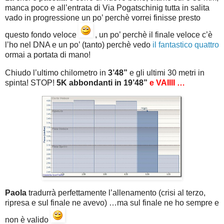
manca poco e all’entrata di Via Pogatschinig tutta in salita
vado in progressione un po’ perchè vorrei finisse presto
questo fondo veloce
, un po’ perchè il finale veloce c’è
l’ho nel DNA e un po’ (tanto) perchè vedo
il fantastico quattro
ormai a portata di mano!
Chiudo l’ultimo chilometro in
3’48”
e gli ultimi 30 metri in
spinta! STOP!
5K abbondanti in 19’48”
e VAIIII …
Paola
tradurrà perfettamente l’allenamento (crisi al terzo,
ripresa e sul finale ne avevo) …ma sul finale ne ho sempre e
non è valido