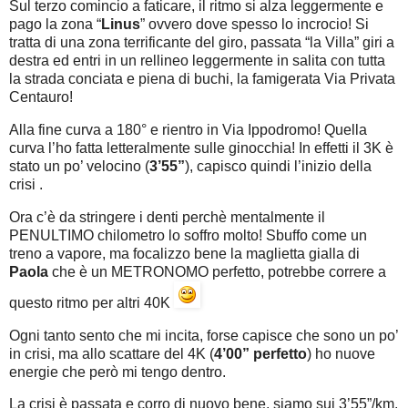
Sul terzo comincio a faticare, il ritmo si alza leggermente e
pago la zona “
Linus
” ovvero dove spesso lo incrocio! Si
tratta di una zona terrificante del giro, passata “la Villa” giri a
destra ed entri in un rellineo leggermente in salita con tutta
la strada conciata e piena di buchi, la famigerata Via Privata
Centauro!
Alla fine curva a 180° e rientro in Via Ippodromo! Quella
curva l’ho fatta letteralmente sulle ginocchia! In effetti il 3K è
stato un po’ velocino (
3’55”
), capisco quindi l’inizio della
crisi .
Ora c’è da stringere i denti perchè mentalmente il
PENULTIMO chilometro lo soffro molto! Sbuffo come un
treno a vapore, ma focalizzo bene la maglietta gialla di
Paola
che è un METRONOMO perfetto, potrebbe correre a
questo ritmo per altri 40K
Ogni tanto sento che mi incita, forse capisce che sono un po’
in crisi, ma allo scattare del 4K (
4’00” perfetto
) ho nuove
energie che però mi tengo dentro.
La crisi è passata e corro di nuovo bene, siamo sui 3’55”/km,