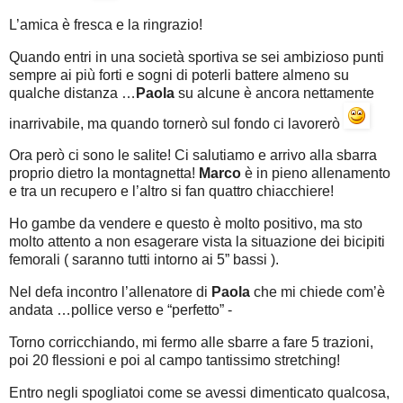
L’amica è fresca e la ringrazio!
Quando entri in una società sportiva se sei ambizioso punti
sempre ai più forti e sogni di poterli battere almeno su
qualche distanza …
Paola
su alcune è ancora nettamente
inarrivabile, ma quando tornerò sul fondo ci lavorerò
Ora però ci sono le salite! Ci salutiamo e arrivo alla sbarra
proprio dietro la montagnetta!
Marco
è in pieno allenamento
e tra un recupero e l’altro si fan quattro chiacchiere!
Ho gambe da vendere e questo è molto positivo, ma sto
molto attento a non esagerare vista la situazione dei bicipiti
femorali ( saranno tutti intorno ai 5” bassi ).
Nel defa incontro l’allenatore di
Paola
che mi chiede com’è
andata …pollice verso e “perfetto” -
Torno corricchiando, mi fermo alle sbarre a fare 5 trazioni,
poi 20 flessioni e poi al campo tantissimo stretching!
Entro negli spogliatoi come se avessi dimenticato qualcosa,