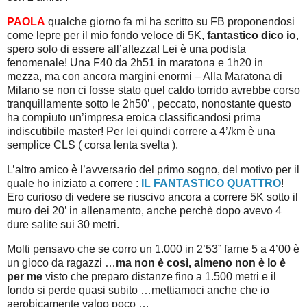
PAOLA
qualche giorno fa mi ha scritto su FB proponendosi
come lepre per il mio fondo veloce di 5K,
fantastico dico io
,
spero solo di essere all’altezza! Lei è una podista
fenomenale! Una F40 da 2h51 in maratona e 1h20 in
mezza, ma con ancora margini enormi – Alla Maratona di
Milano se non ci fosse stato quel caldo torrido avrebbe corso
tranquillamente sotto le 2h50’ , peccato, nonostante questo
ha compiuto un’impresa eroica classificandosi prima
indiscutibile master! Per lei quindi correre a 4’/km è una
semplice CLS ( corsa lenta svelta ).
L’altro amico è l’avversario del primo sogno, del motivo per il
quale ho iniziato a correre :
IL FANTASTICO QUATTRO
!
Ero curioso di vedere se riuscivo ancora a correre 5K sotto il
muro dei 20’ in allenamento, anche perchè dopo avevo 4
dure salite sui 30 metri.
Molti pensavo che se corro un 1.000 in 2’53” farne 5 a 4’00 è
un gioco da ragazzi …
ma non è così, almeno non è lo è
per me
visto che preparo distanze fino a 1.500 metri e il
fondo si perde quasi subito …mettiamoci anche che io
aerobicamente valgo poco …