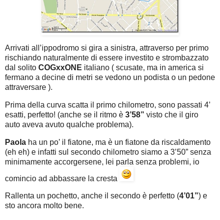
Arrivati all’ippodromo si gira a sinistra, attraverso per primo
rischiando naturalmente di essere investito e strombazzato
dal solito
COGxxONE
italiano ( scusate, ma in america si
fermano a decine di metri se vedono un podista o un pedone
attraversare ).
Prima della curva scatta il primo chilometro, sono passati 4’
esatti, perfetto! (anche se il ritmo è
3’58”
visto che il giro
auto aveva avuto qualche problema).
Paola
ha un po’ il fiatone, ma è un fiatone da riscaldamento
(eh eh) e infatti sul secondo chilometro siamo a 3’50” senza
minimamente accorgersene, lei parla senza problemi, io
comincio ad abbassare la cresta
Rallenta un pochetto, anche il secondo è perfetto (
4’01”
) e
sto ancora molto bene.