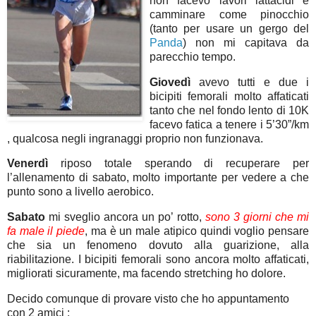
non facevo lavori lattacidi e
camminare come pinocchio
(tanto per usare un gergo del
Panda
) non mi capitava da
parecchio tempo.
Giovedì
avevo tutti e due i
bicipiti femorali molto affaticati
tanto che nel fondo lento di 10K
facevo fatica a tenere i 5’30”/km
, qualcosa negli ingranaggi proprio non funzionava.
Venerdì
riposo totale sperando di recuperare per
l’allenamento di sabato, molto importante per vedere a che
punto sono a livello aerobico.
Sabato
mi sveglio ancora un po’ rotto,
sono 3 giorni che mi
fa male il piede
, ma è un male atipico quindi voglio pensare
che sia un fenomeno dovuto alla guarizione, alla
riabilitazione. I bicipiti femorali sono ancora molto affaticati,
migliorati sicuramente, ma facendo stretching ho dolore.
Decido comunque di provare visto che ho appuntamento
con 2 amici :