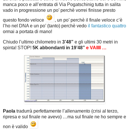
manca poco e all’entrata di Via Pogatschinig tutta in salita
vado in progressione un po’ perchè vorrei finisse presto
questo fondo veloce
, un po’ perchè il finale veloce c’è
l’ho nel DNA e un po’ (tanto) perchè vedo
il fantastico quattro
ormai a portata di mano!
Chiudo l’ultimo chilometro in
3’48”
e gli ultimi 30 metri in
spinta! STOP!
5K abbondanti in 19’48”
e VAIIII …
Paola
tradurrà perfettamente l’allenamento (crisi al terzo,
ripresa e sul finale ne avevo) …ma sul finale ne ho sempre e
non è valido