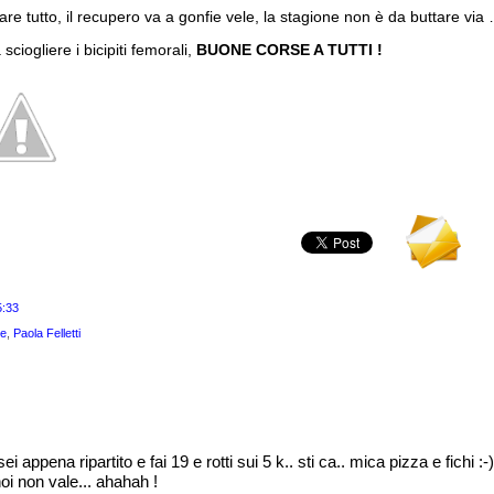
are tutto, il recupero va a gonfie vele, la stagione non è da buttare via
ciogliere i bicipiti femorali,
BUONE CORSE A TUTTI !
5:33
re
,
Paola Felletti
ei appena ripartito e fai 19 e rotti sui 5 k.. sti ca.. mica pizza e fichi :-)
 noi non vale... ahahah !