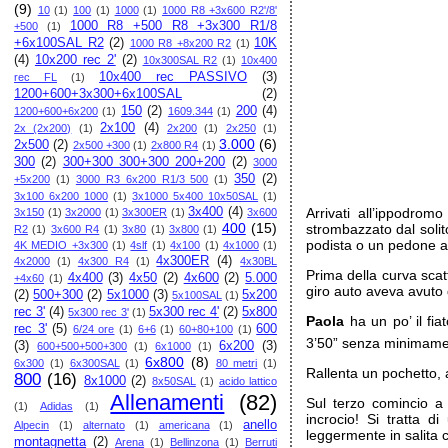
(9)
10
(1)
100
(1)
1000
(1)
1000 R8 +3x600 R2'/8'
1000 R8 +500 R8 +3x300 R1/8
+500
(1)
+6x100SAL R2
(2)
10K
1000 R8 +8x200 R2
(1)
(4)
10x200 rec 2'
(2)
10x300SAL R2
(1)
10x400
10x400 rec PASSIVO
(3)
rec FL
(1)
1200+600+3x300+6x100SAL
(2)
150
(2)
200
(4)
1200+600+6x200
(1)
1609.344
(1)
2x100
(4)
2x (2x200)
(1)
2x200
(1)
2x250
(1)
3.000
(6)
2x500
(2)
2x500 +300
(1)
2x800 R4
(1)
300
(2)
300+300 300+300 200+200
(2)
3000
350
(2)
+5x200
(1)
3000 R3 6x200 R1/3 500
(1)
3x100 6x200 1000
(1)
3x1000 5x400 10x50SAL
(1)
3x400
(4)
Arrivati all’ippodrom
3x150
(1)
3x2000
(1)
3x300ER
(1)
3x600
400
(15)
strombazzato dal soli
R2
(1)
3x600 R4
(1)
3x80
(1)
3x800
(1)
podista o un pedone at
4K MEDIO +3x300
(1)
4slf
(1)
4x100
(1)
4x1000
(1)
4x300ER
(4)
4x2000
(1)
4x300 R4
(1)
4x30BL
Prima della curva scatt
4x400
(3)
4x50
(2)
4x600
(2)
5.000
+4x60
(1)
giro auto aveva avuto
(2)
500+300
(2)
5x1000
(3)
5x200
5x100SAL
(1)
rec 3'
(4)
5x300 rec 4'
(2)
5x800
5x300 rec 3'
(1)
Paola
ha un po’ il fi
rec 3'
(5)
600
6/24 ore
(1)
6+6
(1)
60+80+100
(1)
3’50” senza minimamen
(3)
6x200
(3)
600+500+500+300
(1)
6x1000
(1)
6x800
(8)
6x300
(1)
6x300SAL
(1)
80 metri
(1)
Rallenta un pochetto, 
800
(16)
8x1000
(2)
8x50SAL
(1)
acido lattico
Allenamenti
(82)
Sul terzo comincio a 
(1)
Adidas
(1)
incrocio! Si tratta di
anello
Alpecin
(1)
alternato
(1)
americana
(1)
leggermente in salita 
montagnetta
(2)
Arena
(1)
Bellinzona
(1)
Berruti