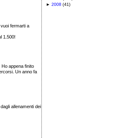
►
2008
(
41
)
 vuoi fermarti a
l 1.500!
. Ho appena finito
ercorsi. Un anno fa
 dagli allenamenti dei