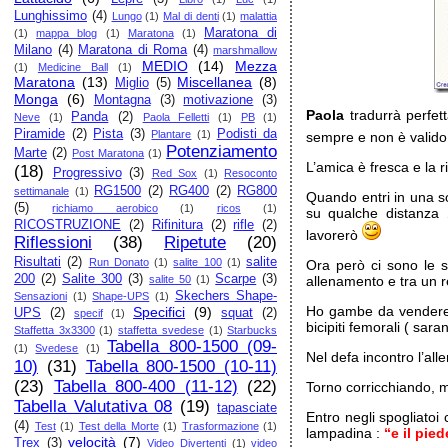
Lunghissimo
(4)
Lungo
(1)
Mal di denti
(1)
malattia
Maratona di
(1)
mappa blog
(1)
Maratona
(1)
Milano
(4)
Maratona di Roma
(4)
marshmallow
MEDIO
(14)
Mezza
(1)
Medicine Ball
(1)
Maratona
(13)
Miscellanea
(8)
Miglio
(5)
Monga
(6)
Montagna
(3)
motivazione
(3)
Paola
tradurrà perfett
Panda
(2)
Neve
(1)
Paola Felletti
(1)
PB
(1)
Piramide
(2)
Pista
(3)
Podisti da
Plantare
(1)
sempre e non è valid
Potenziamento
Marte
(2)
Post Maratona
(1)
L’amica è fresca e la r
(18)
Progressivo
(3)
Red Sox
(1)
Resoconto
RG1500
(2)
RG400
(2)
RG800
settimanale
(1)
Quando entri in una so
(5)
richiamo aerobico
(1)
ricos
(1)
su qualche distanza
RICOSTRUZIONE
(2)
Rifinitura
(2)
rifle
(2)
lavorerò
Riflessioni
(38)
Ripetute
(20)
Risultati
(2)
salite
Run Donato
(1)
salite 100
(1)
Ora però ci sono le s
200
(2)
Salite 300
(3)
Scarpe
(3)
salite 50
(1)
allenamento e tra un re
Skechers Shape-
Sensazioni
(1)
Shape-UPS
(1)
Ho gambe da vendere e
Specifici
(9)
UPS
(2)
squat
(2)
specif
(1)
bicipiti femorali ( saran
Staffetta 3x3300
(1)
staffetta svedese
(1)
Starbucks
Tabella 800-1500 (09-
(1)
Svedese
(1)
Nel defa incontro l’all
10)
(31)
Tabella 800-1500 (10-11)
(23)
Tabella 800-400 (11-12)
(22)
Torno corricchiando, mi
Tabella Valutativa 08
(19)
tapasciate
Entro negli spogliatoi
(4)
Test
(1)
Test della Morte
(1)
Trasformazione
(1)
lampadina :
“e il pie
velocità
(7)
Trex
(3)
Video Divertenti
(1)
video