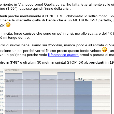
e rientro in Via Ippodromo! Quella curva l’ho fatta letteralmente sulle gin
ino (
3’55”
), capisco quindi l’inizio della crisi .
i denti perchè mentalmente il PENULTIMO chilometro lo soffro molto! S
o bene la maglietta gialla di
Paola
che è un METRONOMO perfetto, p
 40K
 incita, forse capisce che sono un po’ in crisi, ma allo scattare del 4K 
ò mi tengo dentro.
orro di nuovo bene, siamo sui 3’55”/km, manca poco e all’entrata di Via
ressione un po’ perchè vorrei finisse presto questo fondo veloce
, un
A e un po’ (tanto) perchè vedo
il fantastico quattro
ormai a portata di m
etro in
3’48”
e gli ultimi 30 metri in spinta! STOP!
5K abbondanti in 19