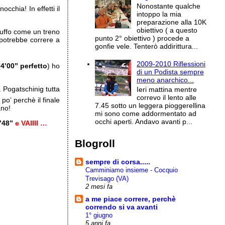
Nonostante qualche
occhia! In effetti il
intoppo la mia
preparazione alla 10K
obiettivo ( a questo
buffo come un treno
punto 2° obiettivo ) procede a
otrebbe correre a
gonfie vele. Tenterò addirittura...
2009-2010 Riflessioni
(
4’00” perfetto
) ho
di un Podista sempre
meno anarchico...
 Pogatschinig tutta
Ieri mattina mentre
correvo il lento alle
 po’ perchè il finale
7.45 sotto un leggera pioggerellina
ano!
mi sono come addormentato ad
occhi aperti. Andavo avanti p...
’48”
e VAIIII …
Blogroll
sempre di corsa.....
Camminiamo insieme - Cocquio
Trevisago (VA)
2 mesi fa
a me piace correre, perchè
correndo si va avanti
1° giugno
5 anni fa