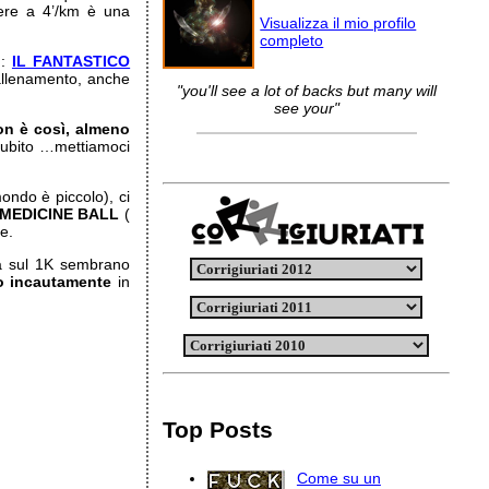
rere a 4’/km è una
Visualizza il mio profilo
completo
 :
IL FANTASTICO
 allenamento, anche
"you'll see a lot of backs but many will
see your"
n è così, almeno
 subito …mettiamoci
ondo è piccolo), ci
MEDICINE BALL
(
te.
 ma sul 1K sembrano
go incautamente
in
Top Posts
Come su un