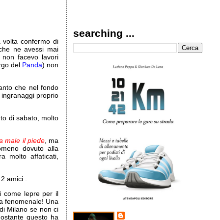
searching ...
 volta confermo di
 che ne avessi mai
 non facevo lavori
rgo del
Panda
) non
 tanto che nel fondo
i ingranaggi proprio
to di sabato, molto
a male il piede
, ma
omeno dovuto alla
ra molto affaticati,
2 amici :
 come lepre per il
sta fenomenale! Una
i Milano se non ci
nostante questo ha