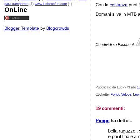
gara campestre
(1)
www.luciorunfun.com
(1)
Con la
costanza
puoi f
OnLine
Domani si va in MTB a s
Blogger Template
by
Blogcrowds
Condividi su Facebook
Pubblicato da Lucky73
alle
1
Etichette:
Fondo Veloce
,
Lep
19 commenti:
Pimpe
ha detto...
bella ragazzo.. s
e poi il finale a