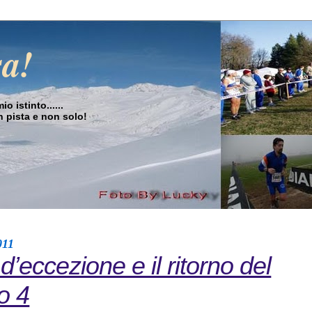
sa!
o istinto......
in pista e non solo!
011
d’eccezione e il ritorno del
o 4