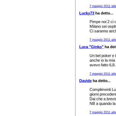
7 maggio 2011 all
Lucky73
ha detto...
Pimpe noi 2 ci c
Milano sei ospi
Ci saranno anche
7 maggio 2011 all
Luca "Ginko"
ha dett
Un bel poker e 
anche io la mia
avevo fatto 6,8
7 maggio 2011 all
Davide
ha detto...
Complimenti Luci
giorni precedent
Dai che a brevi
NB a quando la
7 maggio 2011 all