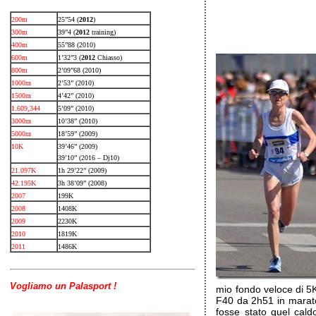
200m
25”54 (
2012
)
300m
39”4 (
2012
training)
400m
55”88 (2010)
600m
1’32”3 (
2012
Chiasso)
800m
2’09”68 (2010)
1000m
2’53” (2010)
1500m
4’42” (2010)
1.609,344
5’09” (2010)
3000m
10’38” (2010)
5000m
18’59” (2009)
10K
39’46” (2009)
39’10” (2016 – Dj10)
21.097K
1h 29’22” (2009)
42.195K
3h 38’09” (2008)
2007
199K
2008
1408K
2009
2230K
2010
1819K
2011
1486K
Vogliamo un Palasport !
mio fondo veloce di 5
F40 da 2h51 in marat
fosse stato quel cald