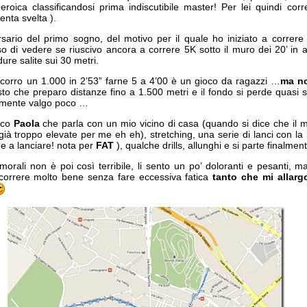
roica classificandosi prima indiscutibile master! Per lei quindi cor
enta svelta ).
ersario del primo sogno, del motivo per il quale ho iniziato a correre
so di vedere se riuscivo ancora a correre 5K sotto il muro dei 20’ in
re salite sui 30 metri.
corro un 1.000 in 2’53” farne 5 a 4’00 è un gioco da ragazzi …
ma no
sto che preparo distanze fino a 1.500 metri e il fondo si perde quasi
amente valgo poco …
cco
Paola
che parla con un mio vicino di casa (quando si dice che il m
già troppo elevate per me eh eh), stretching, una serie di lanci con la
he a lanciare! nota per
FAT
), qualche drills, allunghi e si parte finalmen
femorali non è poi così terribile, li sento un po’ doloranti e pesanti,
a correre molto bene senza fare eccessiva fatica
tanto che mi allar