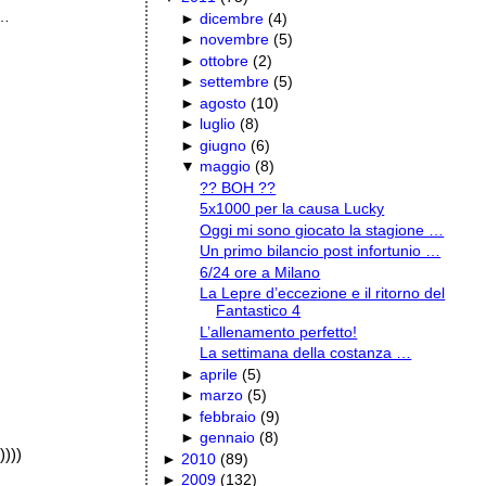
 …
►
dicembre
(
4
)
►
novembre
(
5
)
►
ottobre
(
2
)
►
settembre
(
5
)
►
agosto
(
10
)
►
luglio
(
8
)
►
giugno
(
6
)
▼
maggio
(
8
)
?? BOH ??
5x1000 per la causa Lucky
Oggi mi sono giocato la stagione …
Un primo bilancio post infortunio …
6/24 ore a Milano
La Lepre d’eccezione e il ritorno del
Fantastico 4
L’allenamento perfetto!
La settimana della costanza …
►
aprile
(
5
)
►
marzo
(
5
)
►
febbraio
(
9
)
►
gennaio
(
8
)
))))
►
2010
(
89
)
►
2009
(
132
)