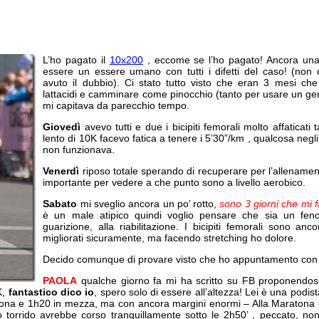
L’ho pagato il
10x200
, eccome se l’ho pagato! Ancora una
essere un essere umano con tutti i difetti del caso! (non
avuto il dubbio). Ci stato tutto visto che eran 3 mesi che
lattacidi e camminare come pinocchio (tanto per usare un ge
mi capitava da parecchio tempo.
Giovedì
avevo tutti e due i bicipiti femorali molto affaticati
lento di 10K facevo fatica a tenere i 5’30”/km , qualcosa negl
non funzionava.
Venerdì
riposo totale sperando di recuperare per l’allenamen
importante per vedere a che punto sono a livello aerobico.
Sabato
mi sveglio ancora un po’ rotto,
sono 3 giorni che mi f
è un male atipico quindi voglio pensare che sia un fen
guarizione, alla riabilitazione. I bicipiti femorali sono anco
migliorati sicuramente, ma facendo stretching ho dolore.
Decido comunque di provare visto che ho appuntamento con 
PAOLA
qualche giorno fa mi ha scritto su FB proponendosi
K,
fantastico dico io
, spero solo di essere all’altezza! Lei è una podi
ona e 1h20 in mezza, ma con ancora margini enormi – Alla Maratona d
o torrido avrebbe corso tranquillamente sotto le 2h50’ , peccato, no