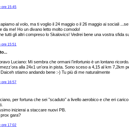
e ore 15:45
apiamo al volo, ma ti voglio il 24 maggio o il 26 maggio ai sociali ...se
te da me! Ho un divano letto molto comodo!
 tutti gli altri compreso lo Skalovics! Vedrei bene una vostra sfida su
e ore 15:51
o...
bravo Luciano: Mi sembra che ormani l'infortunio è un lontano ricordo
 mezz'ora alla 24x1 un'ora in pista. Sono sceso a 4,15 al km 7,2km p
. Daiceh stiamo andando bene :-) Tu più di me naturalmente
e ore 16:57
ano, per fortuna che sei "scaduto" a livello aerobico e che eri carico
i.
ssimo inizierai a staccare nuovi PB.
 prox gara?
e ore 17:02