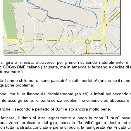
o si gira a sinistra, attraverso per primo rischiando naturalmente di
to
COGxxONE
italiano ( scusate, ma in america si fermano a decine di
traversare ).
a il primo chilometro, sono passati 4’ esatti, perfetto! (anche se il ritm
 qualche problema).
atone, ma è un fiatone da riscaldamento (eh eh) e infatti sul secondo
te accorgersene, lei parla senza problemi, io comincio ad abbassare 
anche il secondo è perfetto (
4’01”
) e sto ancora molto bene.
faticare, il ritmo si alza leggermente e pago la zona “
Linus
” ovve
 una zona terrificante del giro, passata “la Villa” giri a destra ed e
con tutta la strada conciata e piena di buchi, la famigerata Via Privata 