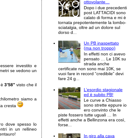
ottovolante…
Dopo i due precedenti
post LATTACIDI sono
calato di forma e mi è
tornata prepotentemente la lombo-
sciatalgia, oltre ad un dolore sul
dorso d...
Un PB inaspettato
(ma non troppo)
In effetti non ci avevo
pensato … Le 10K su
strada anche
 essere investito e
certificate non sono mai 10K, se
 metri se vedono un
vuoi fare in record “credibile” devi
fare 24 g...
o è
3’58”
visto che il
L’esordio stagionale
ed è subito PB!
 chilometro siamo a
Le curve a Chiasso
sono strette eppure io
la cresta
ero convinto che le
piste fossero tutte uguali … In
effetti anche a Bellinzona era così,
ro dove spesso lo
forse...
ntri in un rellineo
Centauro!
In giro alla cava