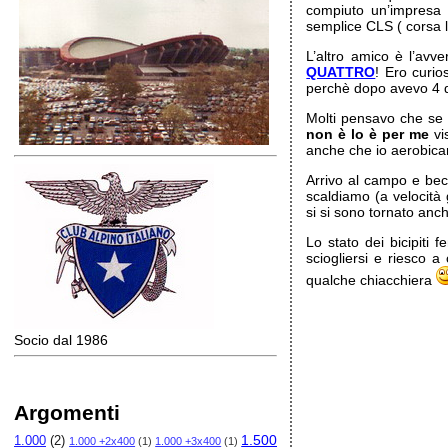
compiuto un’impresa e
semplice CLS ( corsa l
L’altro amico è l’avv
QUATTRO
! Ero curio
perchè dopo avevo 4 du
Molti pensavo che se 
non è lo è per me
vi
anche che io aerobic
Arrivo al campo e be
scaldiamo (a velocità 
si si sono tornato anc
Lo stato dei bicipiti 
sciogliersi e riesco 
qualche chiacchiera
Socio dal 1986
Argomenti
1.500
1.000
(2)
1.000 +2x400
(1)
1.000 +3x400
(1)