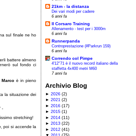
21km - la distanza
Dei vari modi per cadere
6 anni fa
Il Corsaro Training
Allenamento - test per i 3000m
6 anni fa
ma sul finale ne ho
Runnerpanda
Controprestazione (#Parkrun 159)
6 anni fa
Correndo col Pimpe
erli battere almeno
4'12"71 è il nuovo record italiano della
rnerò sul fondo ci
staffetta 4x400 metri M60
7 anni fa
!
Marco
è in pieno
Archivio Blog
►
2026
(
2
)
 la situazione dei
►
2021
(
2
)
►
2016
(
17
)
 -
►
2015
(
1
)
►
2014
(
11
)
tissimo stretching!
►
2013
(
22
)
, poi si accende la
►
2012
(
41
)
▼
2011
(
75
)