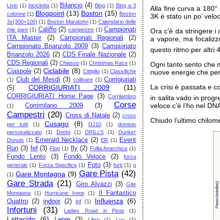
Bilancio
(4)
Livio
(1)
bicicletta
(1)
Blog
(1)
Blog a 3
Alla fine curva a 180° 
Blogpoint
(13)
Boston
(15)
colonne
(1)
Boston
3K è stato un po’ veloc
3x(300+100)
(1)
Boston Maratohn
(1)
Calendario delle
Califfo
(2)
Campionati
mie gare
(1)
campestre
(1)
Ora c’è da stringere 
ITA Master
(2)
Campionati Regionali
(2)
a vapore, ma focalizz
Campionato Brianzolo 2009
(3)
Campionato
questo ritmo per altri
Brianzolo 2026
(2)
CDS Finale Nazionale
(2)
CDS Regionali
(2)
Chiasso
(1)
Christmas Race
(1)
Ogni tanto sento che mi
Ciclabile
(8)
Ciaspole
(2)
Cittiglio
(1)
Classifiche
nuove energie che per
Club del Mesdì
(3)
Corrigiuriati
(1)
collinare
(1)
La crisi è passata e c
CORRIGIURIATI 2009
(11)
(5)
CORRIGIURIATI Home Page
(3)
Corrilambro
in salita vado in prog
Corse
veloce c’è l’ho nel DN
Corrimilano 2009
(3)
(1)
Campestri
(20)
Cross di Natale
(2)
cross
Chiudo l’ultimo chilom
Cusago
(8)
per tutti
(1)
DJ10
(1)
dominio
personalizzato
(1)
Dorini
(1)
DRILLS
(1)
Dunkin'
Emerald Necklace
(2)
Event
Donuts
(1)
ER
(1)
Run
(3)
fef
(3)
fly
(2)
Flop
(1)
Follia Anarchica
(1)
Fondo Lento
(3)
Fondo Veloce
(2)
forza
Foto
(3)
generale
(1)
Forza Specifica
(1)
furti
(1)
g
Gare Pista
(42)
Gare Montagna
(9)
(1)
Gare Strada
(21)
Giro Alvazzi
(3)
Gite
Il Fantastico
Montagna
(1)
Hurricane Irene
(1)
Influenza
(6)
Quattro
(2)
indoor
(2)
inf
(1)
Infortuni
(31)
Ladies Road in Pista
(1)
Lattacido
(6)
Lepre
(3)
Libro
(1)
Luc
(1)