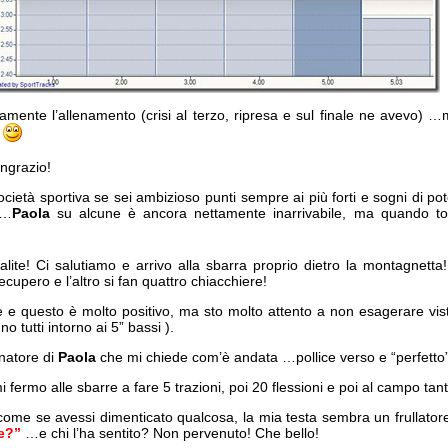
amente l’allenamento (crisi al terzo, ripresa e sul finale ne avevo) …
o
ingrazio!
cietà sportiva se sei ambizioso punti sempre ai più forti e sogni di pot
 …
Paola
su alcune è ancora nettamente inarrivabile, ma quando to
alite! Ci salutiamo e arrivo alla sbarra proprio dietro la montagnetta
cupero e l’altro si fan quattro chiacchiere!
 questo è molto positivo, ma sto molto attento a non esagerare vista
no tutti intorno ai 5” bassi ).
enatore di
Paola
che mi chiede com’è andata …pollice verso e “perfetto”
 fermo alle sbarre a fare 5 trazioni, poi 20 flessioni e poi al campo tan
 come se avessi dimenticato qualcosa, la mia testa sembra un frullatore
de?”
…e chi l’ha sentito? Non pervenuto! Che bello!