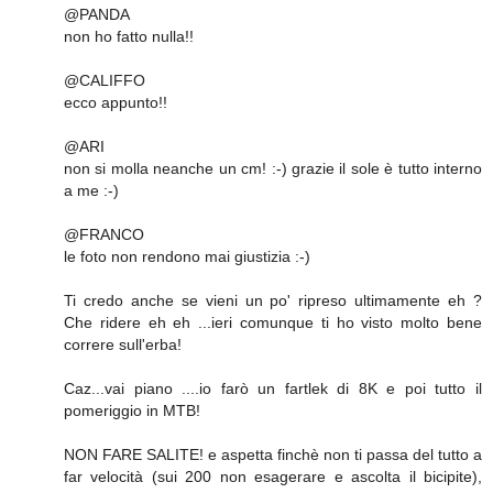
@PANDA
non ho fatto nulla!!
@CALIFFO
ecco appunto!!
@ARI
non si molla neanche un cm! :-) grazie il sole è tutto interno
a me :-)
@FRANCO
le foto non rendono mai giustizia :-)
Ti credo anche se vieni un po' ripreso ultimamente eh ?
Che ridere eh eh ...ieri comunque ti ho visto molto bene
correre sull'erba!
Caz...vai piano ....io farò un fartlek di 8K e poi tutto il
pomeriggio in MTB!
NON FARE SALITE! e aspetta finchè non ti passa del tutto a
far velocità (sui 200 non esagerare e ascolta il bicipite),