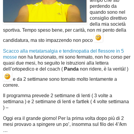
tempo che sto
perdendo da
quando sono nel
consiglio direttivo
della mia società
sportiva. Tempo speso bene, per carità, non mi pento della
candidatura, ma sto impazzendo non poco
Scacco alla metatarsalgia e tendinopatia del flessore in 5
mosse
non ha funzionato, mi sono fermato, non ho corso per
quasi due mesi, ho seguito le istruzioni alla lettera
dell’ortopedico e del coach (
Panda
non ridere, è la verità! )
e da 2 settimane sono tornato molto lentamente a
correre.
Il programma prevede 2 settimane di lenti ( 3 volte a
settimana ) e 2 settimane di lenti e fartlek ( 4 volte settimana
) –
Oggi era il grande giorno! Per la prima volta dopo più di 2
mesi provavo a spingere un po’, insomma sul filo dei 4’/km
…