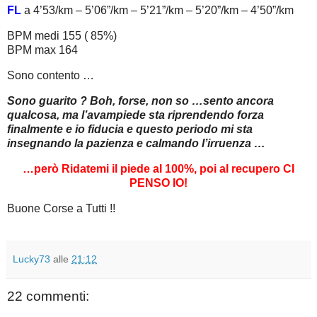
FL
a 4’53/km – 5’06”/km – 5’21”/km – 5’20”/km – 4’50”/km
BPM medi 155 ( 85%)
BPM max 164
Sono contento …
Sono guarito ? Boh, forse, non so …sento ancora
qualcosa, ma l’avampiede sta riprendendo forza
finalmente e io fiducia e questo periodo mi sta
insegnando la pazienza e calmando l’irruenza …
…però Ridatemi il piede al 100%, poi al recupero CI
PENSO IO!
Buone Corse a Tutti !!
Lucky73
alle
21:12
22 commenti: