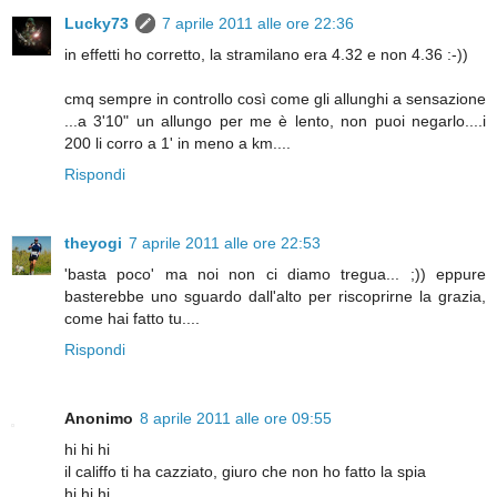
Lucky73
7 aprile 2011 alle ore 22:36
in effetti ho corretto, la stramilano era 4.32 e non 4.36 :-))
cmq sempre in controllo così come gli allunghi a sensazione
...a 3'10" un allungo per me è lento, non puoi negarlo....i
200 li corro a 1' in meno a km....
Rispondi
theyogi
7 aprile 2011 alle ore 22:53
'basta poco' ma noi non ci diamo tregua... ;)) eppure
basterebbe uno sguardo dall'alto per riscoprirne la grazia,
come hai fatto tu....
Rispondi
Anonimo
8 aprile 2011 alle ore 09:55
hi hi hi
il califfo ti ha cazziato, giuro che non ho fatto la spia
hi hi hi