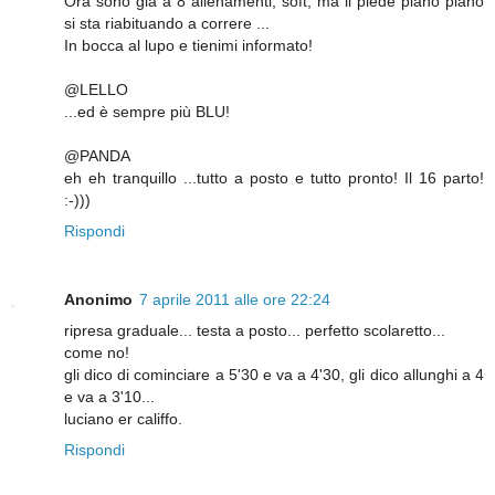
Ora sono già a 8 allenamenti, soft, ma il piede piano piano
si sta riabituando a correre ...
In bocca al lupo e tienimi informato!
@LELLO
...ed è sempre più BLU!
@PANDA
eh eh tranquillo ...tutto a posto e tutto pronto! Il 16 parto!
:-)))
Rispondi
Anonimo
7 aprile 2011 alle ore 22:24
ripresa graduale... testa a posto... perfetto scolaretto...
come no!
gli dico di cominciare a 5'30 e va a 4'30, gli dico allunghi a 4
e va a 3'10...
luciano er califfo.
Rispondi