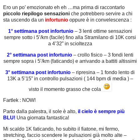
Ero un po’ emozionato eh eh …ma prima di raccontarlo
piccolo riepilogo sensazioni
che potrebbero servire a chi
sta uscendo da un
infortunio
oppure è in convelescenza :
1° settimana post infortunio
– 3 lenti ottime sensazioni
sempre sotto i 5’/km (facile) fino alla Stramilano di 10K corsi
a 4’32” in scioltezza
2° settimana post infortunio
– crollo fisico – 3 fondi lenti
sempre sopra i 5’/km (faticando) e arrivando a battiti altissimi
3° settimana post infortunio
– ripresina – 1 fondo lento di
13K a 5’15” in controllo pulsazioni ( 144 bpm di media ) –
visto il momento grasso che cola
Fartlek : NOW!
Parto dalla palestra, il sole è alto,
il cielo è sempre più
BLU!
Una giornata fantastica!
Mi scaldo 1K faticando, ho subito il fiatone, mi fermo,
stretching, faccio scendere le pulsazioni già molto alte –