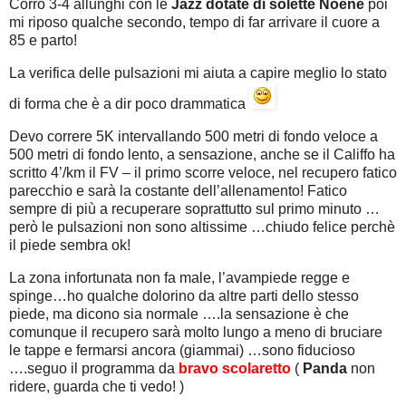
Corro 3-4 allunghi con le
Jazz dotate di solette Noene
poi
mi riposo qualche secondo, tempo di far arrivare il cuore a
85 e parto!
La verifica delle pulsazioni mi aiuta a capire meglio lo stato
di forma che è a dir poco drammatica
Devo correre 5K intervallando 500 metri di fondo veloce a
500 metri di fondo lento, a sensazione, anche se il Califfo ha
scritto 4’/km il FV – il primo scorre veloce, nel recupero fatico
parecchio e sarà la costante dell’allenamento! Fatico
sempre di più a recuperare soprattutto sul primo minuto …
però le pulsazioni non sono altissime …chiudo felice perchè
il piede sembra ok!
La zona infortunata non fa male, l’avampiede regge e
spinge…ho qualche dolorino da altre parti dello stesso
piede, ma dicono sia normale ….la sensazione è che
comunque il recupero sarà molto lungo a meno di bruciare
le tappe e fermarsi ancora (giammai) …sono fiducioso
….seguo il programma da
bravo scolaretto
(
Panda
non
ridere, guarda che ti vedo! )