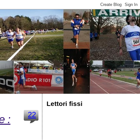
Lettori fissi
22
e :