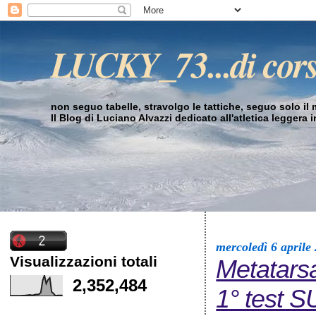
LUCKY_73...di cor
non seguo tabelle, stravolgo le tattiche, seguo solo il mi
Il Blog di Luciano Alvazzi dedicato all'atletica leggera 
mercoledì 6 aprile
Visualizzazioni totali
Metatarsa
2,352,484
1° test 