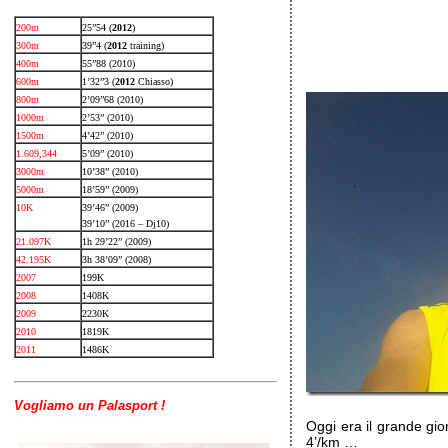
200m
25”54 (
2012
)
300m
39”4 (
2012
training)
400m
55”88 (2010)
600m
1’32”3 (
2012
Chiasso)
800m
2’09”68 (2010)
1000m
2’53” (2010)
1500m
4’42” (2010)
1.609,344
5’09” (2010)
3000m
10’38” (2010)
5000m
18’59” (2009)
10K
39’46” (2009)
39’10” (2016 – Dj10)
21.097K
1h 29’22” (2009)
42.195K
3h 38’09” (2008)
2007
199K
2008
1408K
2009
2230K
2010
1819K
2011
1486K
Vogliamo un Palasport !
Oggi era il grande gio
4’/km …