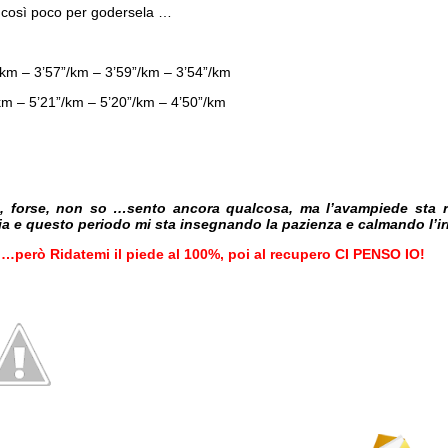
a così poco per godersela …
/km – 3’57”/km – 3’59”/km – 3’54”/km
km – 5’21”/km – 5’20”/km – 4’50”/km
, forse, non so …sento ancora qualcosa, ma l’avampiede sta r
cia e questo periodo mi sta insegnando la pazienza e calmando l’i
…però Ridatemi il piede al 100%, poi al recupero CI PENSO IO!