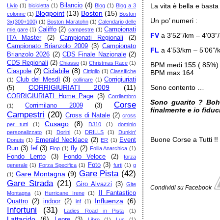
Bilancio
(4)
La vita è bella e bast
Livio
(1)
bicicletta
(1)
Blog
(1)
Blog a 3
Blogpoint
(13)
Boston
(15)
colonne
(1)
Boston
Un po’ numeri :
3x(300+100)
(1)
Boston Maratohn
(1)
Calendario delle
Califfo
(2)
Campionati
mie gare
(1)
campestre
(1)
FV
a 3’52”/km – 4’03”
ITA Master
(2)
Campionati Regionali
(2)
Campionato Brianzolo 2009
(3)
Campionato
FL
a 4’53/km – 5’06”/
Brianzolo 2026
(2)
CDS Finale Nazionale
(2)
CDS Regionali
(2)
Chiasso
(1)
Christmas Race
(1)
BPM medi 155 ( 85%)
Ciclabile
(8)
Ciaspole
(2)
Cittiglio
(1)
Classifiche
BPM max 164
Club del Mesdì
(3)
Corrigiuriati
(1)
collinare
(1)
CORRIGIURIATI 2009
(11)
Sono contento …
(5)
CORRIGIURIATI Home Page
(3)
Corrilambro
Sono guarito ? Boh
Corse
Corrimilano 2009
(3)
(1)
finalmente e io fidu
Campestri
(20)
Cross di Natale
(2)
cross
Cusago
(8)
per tutti
(1)
DJ10
(1)
dominio
personalizzato
(1)
Dorini
(1)
DRILLS
(1)
Dunkin'
Buone Corse a Tutti !!
Emerald Necklace
(2)
Event
Donuts
(1)
ER
(1)
Run
(3)
fef
(3)
fly
(2)
Flop
(1)
Follia Anarchica
(1)
Fondo Lento
(3)
Fondo Veloce
(2)
forza
Foto
(3)
generale
(1)
Forza Specifica
(1)
furti
(1)
g
Gare Pista
(42)
Gare Montagna
(9)
(1)
Gare Strada
(21)
Giro Alvazzi
(3)
Gite
Condividi su Facebook
Il Fantastico
Montagna
(1)
Hurricane Irene
(1)
Influenza
(6)
Quattro
(2)
indoor
(2)
inf
(1)
Infortuni
(31)
Ladies Road in Pista
(1)
Lattacido
(6)
Lepre
(3)
Libro
(1)
Luc
(1)