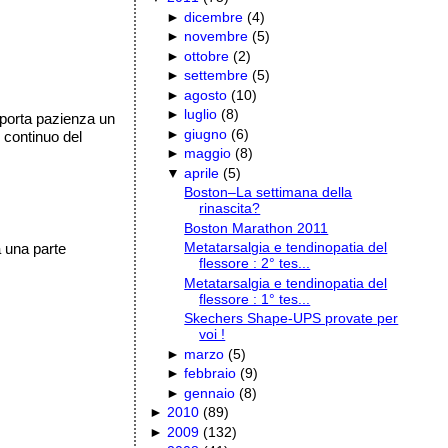
►
dicembre
(
4
)
►
novembre
(
5
)
►
ottobre
(
2
)
►
settembre
(
5
)
►
agosto
(
10
)
►
luglio
(
8
)
 porta pazienza un
►
giugno
(
6
)
l continuo del
►
maggio
(
8
)
▼
aprile
(
5
)
Boston–La settimana della
rinascita?
Boston Marathon 2011
Metatarsalgia e tendinopatia del
a una parte
flessore : 2° tes...
Metatarsalgia e tendinopatia del
flessore : 1° tes...
Skechers Shape-UPS provate per
voi !
►
marzo
(
5
)
►
febbraio
(
9
)
►
gennaio
(
8
)
►
2010
(
89
)
►
2009
(
132
)