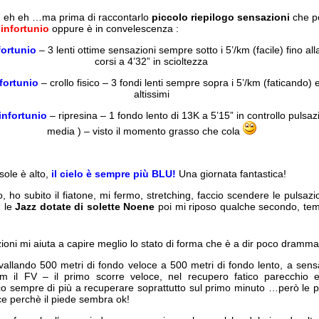
o eh eh …ma prima di raccontarlo
piccolo riepilogo sensazioni
che po
n
infortunio
oppure è in convelescenza :
fortunio
– 3 lenti ottime sensazioni sempre sotto i 5’/km (facile) fino al
corsi a 4’32” in scioltezza
fortunio
– crollo fisico – 3 fondi lenti sempre sopra i 5’/km (faticando) e
altissimi
infortunio
– ripresina – 1 fondo lento di 13K a 5’15” in controllo pulsaz
media ) – visto il momento grasso che cola
 sole è alto,
il cielo è sempre più BLU!
Una giornata fantastica!
, ho subito il fiatone, mi fermo, stretching, faccio scendere le pulsazi
n le
Jazz dotate di solette Noene
poi mi riposo qualche secondo, tempo
azioni mi aiuta a capire meglio lo stato di forma che è a dir poco dramm
vallando 500 metri di fondo veloce a 500 metri di fondo lento, a sens
’/km il FV – il primo scorre veloce, nel recupero fatico parecchio 
ico sempre di più a recuperare soprattutto sul primo minuto …però le 
ce perchè il piede sembra ok!