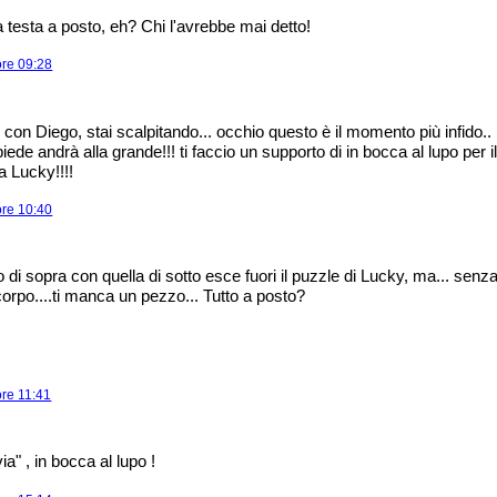
a testa a posto, eh? Chi l'avrebbe mai detto!
ore 09:28
con Diego, stai scalpitando... occhio questo è il momento più infido..
 piede andrà alla grande!!! ti faccio un supporto di in bocca al lupo per i
a Lucky!!!!
ore 10:40
o di sopra con quella di sotto esce fuori il puzzle di Lucky, ma... senz
corpo....ti manca un pezzo... Tutto a posto?
ore 11:41
via" , in bocca al lupo !