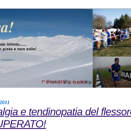
sa!
o istinto......
in pista e non solo!
 2011
lgia e tendinopatia del flessor
SUPERATO!