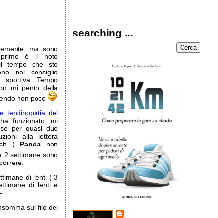
searching ...
ntemente, ma sono
l primo è il noto
 il tempo che sto
o nel consiglio
tà sportiva. Tempo
on mi pento della
zendo non poco
e tendinopatia del
a funzionato, mi
rso per quasi due
zioni alla lettera
oach (
Panda
non
 2 settimane sono
correre.
timane di lenti ( 3
ttimane di lenti e
–
nsomma sul filo dei