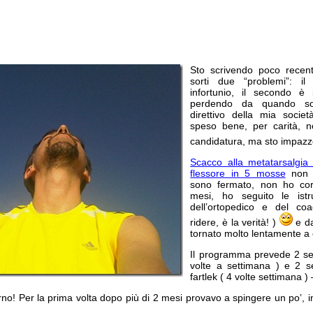
Sto scrivendo poco rece
sorti due “problemi”: i
infortunio, il secondo è
perdendo da quando son
direttivo della mia socie
speso bene, per carità, n
candidatura, ma sto impaz
Scacco alla metatarsalgia 
flessore in 5 mosse
non h
sono fermato, non ho co
mesi, ho seguito le istru
dell’ortopedico e del c
ridere, è la verità! )
e da
tornato molto lentamente a 
Il programma prevede 2 set
volte a settimana ) e 2 se
fartlek ( 4 volte settimana ) 
rno! Per la prima volta dopo più di 2 mesi provavo a spingere un po’, i