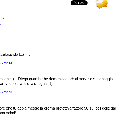
1:12
ni
alpitando !...(;)...
ore 22:14
zione :) ...Diego guarda che domenica sarò al servizio spugnaggio, ti di
rrivi che ti lancio la spugna :-))
ore 22:48
ore che tu abbia messo la crema protettiva fattore 50 sui peli delle g
on dolori!