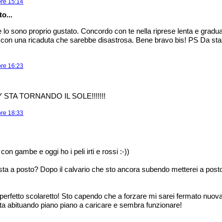
ore 15:14
o...
lo sono proprio gustato. Concordo con te nella riprese lenta e grad
li con una ricaduta che sarebbe disastrosa. Bene bravo bis! PS Da st
ore 16:23
STA TORNANDO IL SOLE!!!!!!!
ore 18:33
 con gambe e oggi ho i peli irti e rossi :-))
ta a posto? Dopo il calvario che sto ancora subendo metterei a posto 
un perfetto scolaretto! Sto capendo che a forzare mi sarei fermato nuov
 sta abituando piano piano a caricare e sembra funzionare!