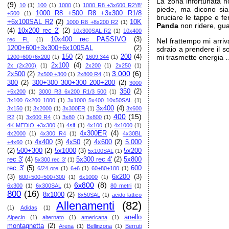
La zona infortunata n
(9)
10
(1)
100
(1)
1000
(1)
1000 R8 +3x600 R2'/8'
piede, ma dicono si
1000 R8 +500 R8 +3x300 R1/8
+500
(1)
bruciare le tappe e 
+6x100SAL R2
(2)
10K
1000 R8 +8x200 R2
(1)
Panda
non ridere, gua
(4)
10x200 rec 2'
(2)
10x300SAL R2
(1)
10x400
10x400 rec PASSIVO
(3)
rec FL
(1)
Nel frattempo mi arri
1200+600+3x300+6x100SAL
(2)
sdraio a prendere il s
150
(2)
200
(4)
mi trasmette energia 
1200+600+6x200
(1)
1609.344
(1)
2x100
(4)
2x (2x200)
(1)
2x200
(1)
2x250
(1)
3.000
(6)
2x500
(2)
2x500 +300
(1)
2x800 R4
(1)
300
(2)
300+300 300+300 200+200
(2)
3000
350
(2)
+5x200
(1)
3000 R3 6x200 R1/3 500
(1)
3x100 6x200 1000
(1)
3x1000 5x400 10x50SAL
(1)
3x400
(4)
3x150
(1)
3x2000
(1)
3x300ER
(1)
3x600
400
(15)
R2
(1)
3x600 R4
(1)
3x80
(1)
3x800
(1)
4K MEDIO +3x300
(1)
4slf
(1)
4x100
(1)
4x1000
(1)
4x300ER
(4)
4x2000
(1)
4x300 R4
(1)
4x30BL
4x400
(3)
4x50
(2)
4x600
(2)
5.000
+4x60
(1)
(2)
500+300
(2)
5x1000
(3)
5x200
5x100SAL
(1)
rec 3'
(4)
5x300 rec 4'
(2)
5x800
5x300 rec 3'
(1)
rec 3'
(5)
600
6/24 ore
(1)
6+6
(1)
60+80+100
(1)
(3)
6x200
(3)
600+500+500+300
(1)
6x1000
(1)
6x800
(8)
6x300
(1)
6x300SAL
(1)
80 metri
(1)
800
(16)
8x1000
(2)
8x50SAL
(1)
acido lattico
Allenamenti
(82)
(1)
Adidas
(1)
anello
Alpecin
(1)
alternato
(1)
americana
(1)
montagnetta
(2)
Arena
(1)
Bellinzona
(1)
Berruti