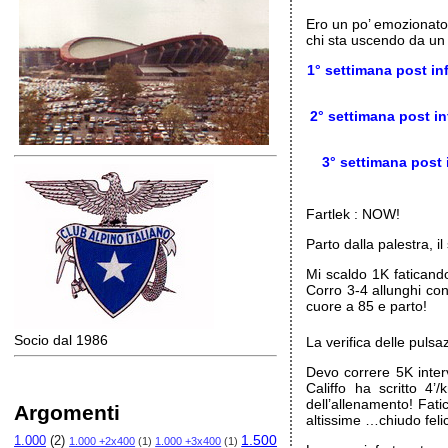
Ero un po’ emozionat
chi sta uscendo da u
1° settimana post in
2° settimana post in
3° settimana post 
Fartlek : NOW!
Parto dalla palestra, il
Mi scaldo 1K faticando
Corro 3-4 allunghi co
cuore a 85 e parto!
Socio dal 1986
La verifica delle puls
Devo correre 5K inter
Califfo ha scritto 4
dell’allenamento! Fat
Argomenti
altissime …chiudo feli
1.500
1.000
(2)
1.000 +2x400
(1)
1.000 +3x400
(1)