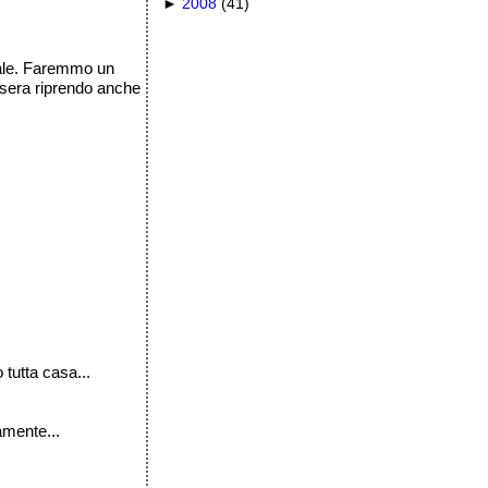
►
2008
(
41
)
uale. Faremmo un
asera riprendo anche
tutta casa...
amente...