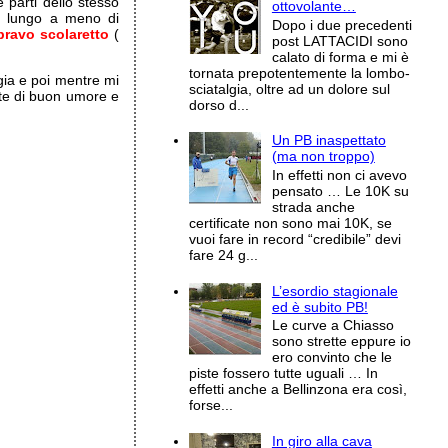
parti dello stesso
ottovolante…
o lungo a meno di
Dopo i due precedenti
bravo scolaretto
(
post LATTACIDI sono
calato di forma e mi è
tornata prepotentemente la lombo-
a e poi mentre mi
sciatalgia, oltre ad un dolore sul
te di buon umore e
dorso d...
Un PB inaspettato
(ma non troppo)
In effetti non ci avevo
pensato … Le 10K su
strada anche
certificate non sono mai 10K, se
vuoi fare in record “credibile” devi
fare 24 g...
L’esordio stagionale
ed è subito PB!
Le curve a Chiasso
sono strette eppure io
ero convinto che le
piste fossero tutte uguali … In
effetti anche a Bellinzona era così,
forse...
In giro alla cava