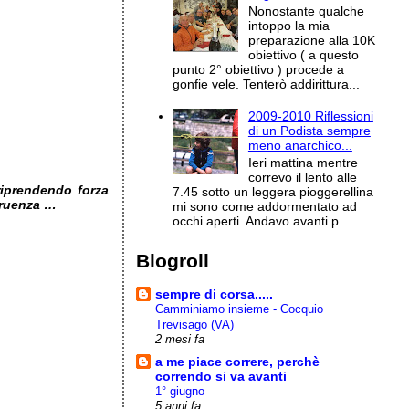
Nonostante qualche
intoppo la mia
preparazione alla 10K
obiettivo ( a questo
punto 2° obiettivo ) procede a
gonfie vele. Tenterò addirittura...
2009-2010 Riflessioni
di un Podista sempre
meno anarchico...
Ieri mattina mentre
correvo il lento alle
iprendendo forza
7.45 sotto un leggera pioggerellina
rruenza …
mi sono come addormentato ad
occhi aperti. Andavo avanti p...
Blogroll
sempre di corsa.....
Camminiamo insieme - Cocquio
Trevisago (VA)
2 mesi fa
a me piace correre, perchè
correndo si va avanti
1° giugno
5 anni fa