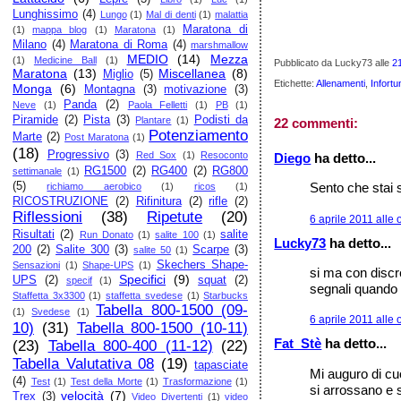
Lunghissimo
(4)
Lungo
(1)
Mal di denti
(1)
malattia
Maratona di
(1)
mappa blog
(1)
Maratona
(1)
Milano
(4)
Maratona di Roma
(4)
marshmallow
MEDIO
(14)
Mezza
(1)
Medicine Ball
(1)
Pubblicato da Lucky73
alle
2
Maratona
(13)
Miscellanea
(8)
Miglio
(5)
Etichette:
Allenamenti
,
Infortu
Monga
(6)
Montagna
(3)
motivazione
(3)
Panda
(2)
Neve
(1)
Paola Felletti
(1)
PB
(1)
Piramide
(2)
Pista
(3)
Podisti da
Plantare
(1)
22 commenti:
Potenziamento
Marte
(2)
Post Maratona
(1)
(18)
Progressivo
(3)
Red Sox
(1)
Resoconto
Diego
ha detto...
RG1500
(2)
RG400
(2)
RG800
settimanale
(1)
(5)
Sento che stai sc
richiamo aerobico
(1)
ricos
(1)
RICOSTRUZIONE
(2)
Rifinitura
(2)
rifle
(2)
Riflessioni
(38)
Ripetute
(20)
6 aprile 2011 alle 
Risultati
(2)
salite
Run Donato
(1)
salite 100
(1)
Lucky73
ha detto...
200
(2)
Salite 300
(3)
Scarpe
(3)
salite 50
(1)
Skechers Shape-
Sensazioni
(1)
Shape-UPS
(1)
si ma con discre
Specifici
(9)
UPS
(2)
squat
(2)
specif
(1)
segnali quando a
Staffetta 3x3300
(1)
staffetta svedese
(1)
Starbucks
Tabella 800-1500 (09-
(1)
Svedese
(1)
6 aprile 2011 alle 
10)
(31)
Tabella 800-1500 (10-11)
Fat_Stè
ha detto...
(23)
Tabella 800-400 (11-12)
(22)
Tabella Valutativa 08
(19)
tapasciate
Mi auguro di cu
(4)
Test
(1)
Test della Morte
(1)
Trasformazione
(1)
si arrossano e s
velocità
(7)
Trex
(3)
Video Divertenti
(1)
video