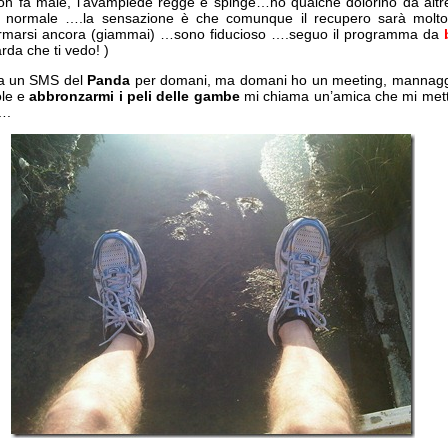
on fa male, l’avampiede regge e spinge…ho qualche dolorino da altre 
a normale ….la sensazione è che comunque il recupero sarà molt
fermarsi ancora (giammai) …sono fiducioso ….seguo il programma da
rda che ti vedo! )
va un SMS del
Panda
per domani, ma domani ho un meeting, mannaggi
ole e
abbronzarmi i peli delle gambe
mi chiama un’amica che mi met
….