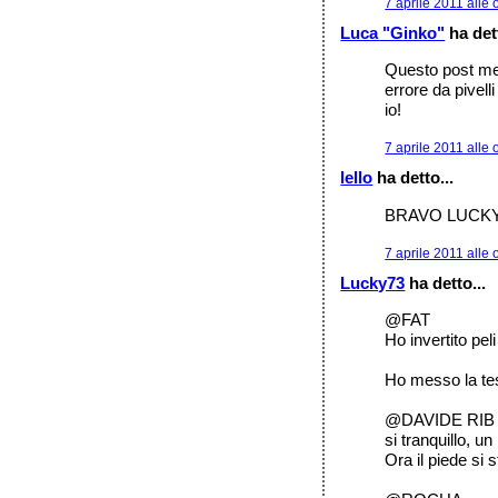
7 aprile 2011 alle 
Luca "Ginko"
ha dett
Questo post me 
errore da pivel
io!
7 aprile 2011 alle 
lello
ha detto...
BRAVO LUCKY 
7 aprile 2011 alle 
Lucky73
ha detto...
@FAT
Ho invertito peli
Ho messo la tes
@DAVIDE RIB
si tranquillo, 
Ora il piede si