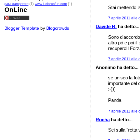
gara campestre
(1)
www.luciorunfun.com
(1)
Stai mettendo l
OnLine
7 aprile 2011 alle 
Davide R.
ha detto...
Blogger Template
by
Blogcrowds
Sono d'accordo 
altro pò e poi il
recupero!! Forz
7 aprile 2011 alle 
Anonimo ha detto...
se unisco la fot
importante del 
:-)))
Panda
7 aprile 2011 alle 
Rocha
ha detto...
Sei sulla "retta 