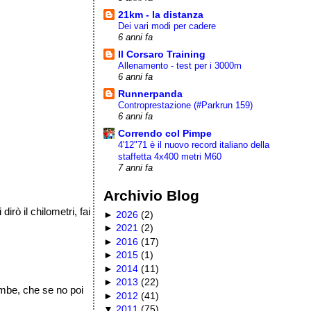
21km - la distanza
Dei vari modi per cadere
6 anni fa
Il Corsaro Training
Allenamento - test per i 3000m
6 anni fa
Runnerpanda
Controprestazione (#Parkrun 159)
6 anni fa
Correndo col Pimpe
4'12"71 è il nuovo record italiano della
staffetta 4x400 metri M60
7 anni fa
Archivio Blog
rò il chilometri, fai
►
2026
(
2
)
►
2021
(
2
)
►
2016
(
17
)
►
2015
(
1
)
►
2014
(
11
)
►
2013
(
22
)
ambe, che se no poi
►
2012
(
41
)
▼
2011
(
75
)