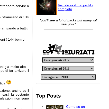
Visualizza il mio profilo
trebbero servire a
completo
la Stramilano di 10K
"you'll see a lot of backs but many will
see your"
 arrivando a battiti
ioni ( 144 bpm di
oni già molto alte –
 di far arrivare il
atica
azione, anche se il
e sarà la costante
Top Posts
pulsazioni non sono
Come su un