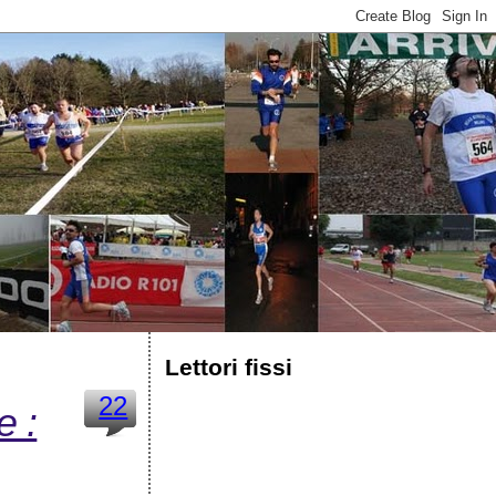
Lettori fissi
22
e :