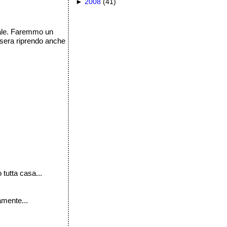
►
2008
(
41
)
uale. Faremmo un
asera riprendo anche
tutta casa...
amente...