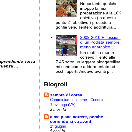
Nonostante qualche
intoppo la mia
preparazione alla 10K
obiettivo ( a questo
punto 2° obiettivo ) procede a
gonfie vele. Tenterò addirittura...
2009-2010 Riflessioni
di un Podista sempre
meno anarchico...
Ieri mattina mentre
correvo il lento alle
iprendendo forza
7.45 sotto un leggera pioggerellina
rruenza …
mi sono come addormentato ad
occhi aperti. Andavo avanti p...
Blogroll
sempre di corsa.....
Camminiamo insieme - Cocquio
Trevisago (VA)
2 mesi fa
a me piace correre, perchè
correndo si va avanti
1° giugno
5 anni fa