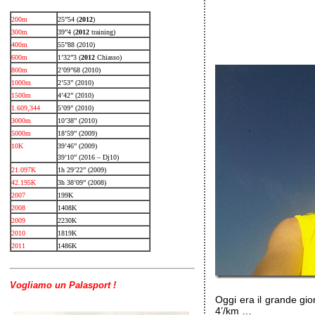
200m
25”54 (
2012
)
300m
39”4 (
2012
training)
400m
55”88 (2010)
600m
1’32”3 (
2012
Chiasso)
800m
2’09”68 (2010)
1000m
2’53” (2010)
1500m
4’42” (2010)
1.609,344
5’09” (2010)
3000m
10’38” (2010)
5000m
18’59” (2009)
10K
39’46” (2009)
39’10” (2016 – Dj10)
21.097K
1h 29’22” (2009)
42.195K
3h 38’09” (2008)
2007
199K
2008
1408K
2009
2230K
2010
1819K
2011
1486K
Vogliamo un Palasport !
Oggi era il grande gio
4’/km …