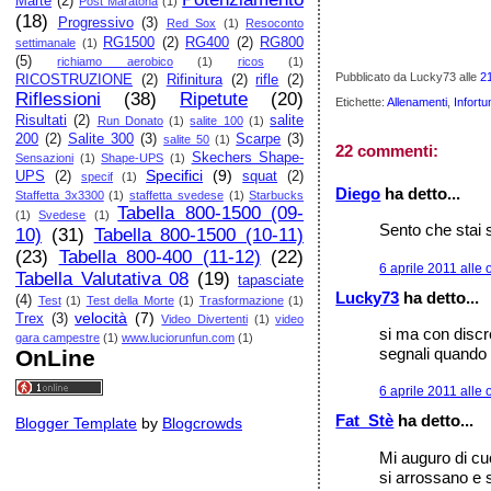
Marte
(2)
Post Maratona
(1)
(18)
Progressivo
(3)
Red Sox
(1)
Resoconto
RG1500
(2)
RG400
(2)
RG800
settimanale
(1)
(5)
richiamo aerobico
(1)
ricos
(1)
Pubblicato da Lucky73
alle
2
RICOSTRUZIONE
(2)
Rifinitura
(2)
rifle
(2)
Riflessioni
(38)
Ripetute
(20)
Etichette:
Allenamenti
,
Infortu
Risultati
(2)
salite
Run Donato
(1)
salite 100
(1)
200
(2)
Salite 300
(3)
Scarpe
(3)
salite 50
(1)
22 commenti:
Skechers Shape-
Sensazioni
(1)
Shape-UPS
(1)
Specifici
(9)
UPS
(2)
squat
(2)
specif
(1)
Diego
ha detto...
Staffetta 3x3300
(1)
staffetta svedese
(1)
Starbucks
Tabella 800-1500 (09-
(1)
Svedese
(1)
Sento che stai sc
10)
(31)
Tabella 800-1500 (10-11)
(23)
Tabella 800-400 (11-12)
(22)
6 aprile 2011 alle 
Tabella Valutativa 08
(19)
tapasciate
Lucky73
ha detto...
(4)
Test
(1)
Test della Morte
(1)
Trasformazione
(1)
velocità
(7)
Trex
(3)
Video Divertenti
(1)
video
si ma con discre
gara campestre
(1)
www.luciorunfun.com
(1)
segnali quando a
OnLine
6 aprile 2011 alle 
Fat_Stè
ha detto...
Blogger Template
by
Blogcrowds
Mi auguro di cu
si arrossano e s