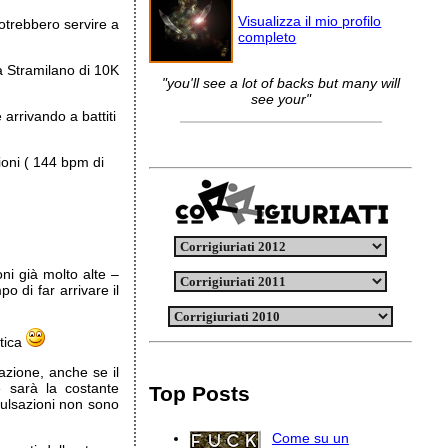
Visualizza il mio profilo
trebbero servire a
completo
la Stramilano di 10K
"you'll see a lot of backs but many will
see your"
 arrivando a battiti
ioni ( 144 bpm di
oni già molto alte –
 di far arrivare il
atica
azione, anche se il
e sarà la costante
Top Posts
pulsazioni non sono
Come su un