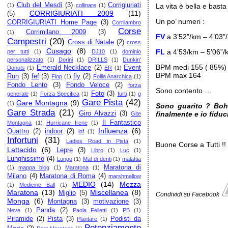
Club del Mesdì
(3)
Corrigiuriati
(1)
collinare
(1)
La vita è bella e bast
CORRIGIURIATI 2009
(11)
(5)
Un po’ numeri :
CORRIGIURIATI Home Page
(3)
Corrilambro
Corse
Corrimilano 2009
(3)
(1)
FV
a 3’52”/km – 4’03”
Campestri
(20)
Cross di Natale
(2)
cross
Cusago
(8)
FL
a 4’53/km – 5’06”/
per tutti
(1)
DJ10
(1)
dominio
personalizzato
(1)
Dorini
(1)
DRILLS
(1)
Dunkin'
BPM medi 155 ( 85%)
Emerald Necklace
(2)
Event
Donuts
(1)
ER
(1)
BPM max 164
Run
(3)
fef
(3)
fly
(2)
Flop
(1)
Follia Anarchica
(1)
Fondo Lento
(3)
Fondo Veloce
(2)
forza
Sono contento …
Foto
(3)
generale
(1)
Forza Specifica
(1)
furti
(1)
g
Gare Pista
(42)
Gare Montagna
(9)
(1)
Sono guarito ? Boh
Gare Strada
(21)
Giro Alvazzi
(3)
finalmente e io fidu
Gite
Il Fantastico
Montagna
(1)
Hurricane Irene
(1)
Influenza
(6)
Quattro
(2)
indoor
(2)
inf
(1)
Infortuni
(31)
Ladies Road in Pista
(1)
Buone Corse a Tutti !!
Lattacido
(6)
Lepre
(3)
Libro
(1)
Luc
(1)
Lunghissimo
(4)
Lungo
(1)
Mal di denti
(1)
malattia
Maratona di
(1)
mappa blog
(1)
Maratona
(1)
Milano
(4)
Maratona di Roma
(4)
marshmallow
MEDIO
(14)
Mezza
(1)
Medicine Ball
(1)
Maratona
(13)
Miscellanea
(8)
Miglio
(5)
Condividi su Facebook
Monga
(6)
Montagna
(3)
motivazione
(3)
Panda
(2)
Neve
(1)
Paola Felletti
(1)
PB
(1)
Piramide
(2)
Pista
(3)
Podisti da
Plantare
(1)
Potenziamento