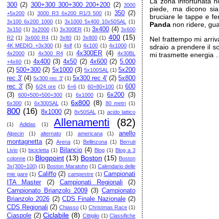
La zona infortunata n
300
(2)
300+300 300+300 200+200
(2)
3000
piede, ma dicono si
350
(2)
+5x200
(1)
3000 R3 6x200 R1/3 500
(1)
bruciare le tappe e 
3x100 6x200 1000
(1)
3x1000 5x400 10x50SAL
(1)
Panda
non ridere, gua
3x400
(4)
3x150
(1)
3x2000
(1)
3x300ER
(1)
3x600
400
(15)
R2
(1)
3x600 R4
(1)
3x80
(1)
3x800
(1)
Nel frattempo mi arri
4K MEDIO +3x300
(1)
4slf
(1)
4x100
(1)
4x1000
(1)
sdraio a prendere il s
4x300ER
(4)
4x2000
(1)
4x300 R4
(1)
4x30BL
mi trasmette energia 
4x400
(3)
4x50
(2)
4x600
(2)
5.000
+4x60
(1)
(2)
500+300
(2)
5x1000
(3)
5x200
5x100SAL
(1)
rec 3'
(4)
5x300 rec 4'
(2)
5x800
5x300 rec 3'
(1)
rec 3'
(5)
600
6/24 ore
(1)
6+6
(1)
60+80+100
(1)
(3)
6x200
(3)
600+500+500+300
(1)
6x1000
(1)
6x800
(8)
6x300
(1)
6x300SAL
(1)
80 metri
(1)
800
(16)
8x1000
(2)
8x50SAL
(1)
acido lattico
Allenamenti
(82)
(1)
Adidas
(1)
anello
Alpecin
(1)
alternato
(1)
americana
(1)
montagnetta
(2)
Arena
(1)
Bellinzona
(1)
Berruti
Bilancio
(4)
Livio
(1)
bicicletta
(1)
Blog
(1)
Blog a 3
Blogpoint
(13)
Boston
(15)
colonne
(1)
Boston
3x(300+100)
(1)
Boston Maratohn
(1)
Calendario delle
Califfo
(2)
Campionati
mie gare
(1)
campestre
(1)
ITA Master
(2)
Campionati Regionali
(2)
Campionato Brianzolo 2009
(3)
Campionato
Brianzolo 2026
(2)
CDS Finale Nazionale
(2)
CDS Regionali
(2)
Chiasso
(1)
Christmas Race
(1)
Ciclabile
(8)
Ciaspole
(2)
Cittiglio
(1)
Classifiche