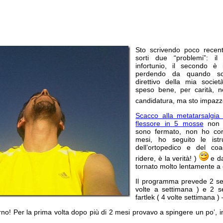
Sto scrivendo poco rece
sorti due “problemi”: i
infortunio, il secondo è
perdendo da quando son
direttivo della mia socie
speso bene, per carità, n
candidatura, ma sto impaz
Scacco alla metatarsalgia 
flessore in 5 mosse
non h
sono fermato, non ho co
mesi, ho seguito le istru
dell’ortopedico e del c
ridere, è la verità! )
e da
tornato molto lentamente a 
Il programma prevede 2 set
volte a settimana ) e 2 se
fartlek ( 4 volte settimana ) 
rno! Per la prima volta dopo più di 2 mesi provavo a spingere un po’, i