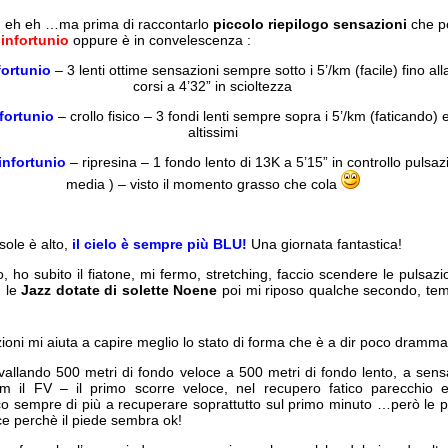
o eh eh …ma prima di raccontarlo
piccolo riepilogo sensazioni
che po
n
infortunio
oppure è in convelescenza :
fortunio
– 3 lenti ottime sensazioni sempre sotto i 5’/km (facile) fino al
corsi a 4’32” in scioltezza
fortunio
– crollo fisico – 3 fondi lenti sempre sopra i 5’/km (faticando) e
altissimi
infortunio
– ripresina – 1 fondo lento di 13K a 5’15” in controllo pulsaz
media ) – visto il momento grasso che cola
 sole è alto,
il cielo è sempre più BLU!
Una giornata fantastica!
, ho subito il fiatone, mi fermo, stretching, faccio scendere le pulsazi
n le
Jazz dotate di solette Noene
poi mi riposo qualche secondo, tempo
azioni mi aiuta a capire meglio lo stato di forma che è a dir poco dramm
vallando 500 metri di fondo veloce a 500 metri di fondo lento, a sens
’/km il FV – il primo scorre veloce, nel recupero fatico parecchio 
ico sempre di più a recuperare soprattutto sul primo minuto …però le 
ce perchè il piede sembra ok!