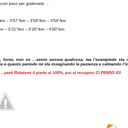
a così poco per godersela …
/km – 3’57”/km – 3’59”/km – 3’54”/km
km – 5’21”/km – 5’20”/km – 4’50”/km
, forse, non so …sento ancora qualcosa, ma l’avampiede sta r
cia e questo periodo mi sta insegnando la pazienza e calmando l’i
…però Ridatemi il piede al 100%, poi al recupero CI PENSO IO!