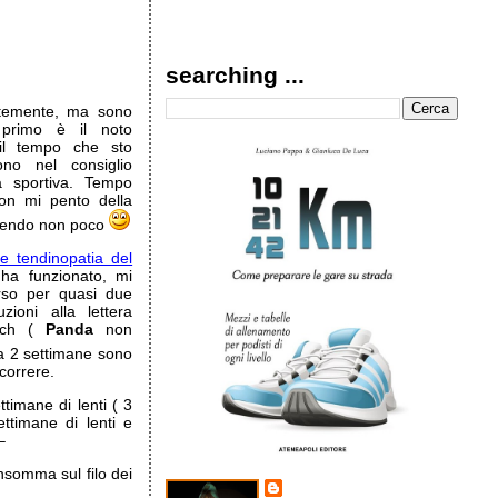
searching ...
ntemente, ma sono
l primo è il noto
 il tempo che sto
o nel consiglio
tà sportiva. Tempo
on mi pento della
zendo non poco
e tendinopatia del
a funzionato, mi
rso per quasi due
zioni alla lettera
oach (
Panda
non
 2 settimane sono
correre.
timane di lenti ( 3
ttimane di lenti e
–
nsomma sul filo dei