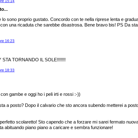
ore 15:14
o...
lo sono proprio gustato. Concordo con te nella riprese lenta e grad
li con una ricaduta che sarebbe disastrosa. Bene bravo bis! PS Da st
ore 16:23
STA TORNANDO IL SOLE!!!!!!!
ore 18:33
 con gambe e oggi ho i peli irti e rossi :-))
ta a posto? Dopo il calvario che sto ancora subendo metterei a posto 
un perfetto scolaretto! Sto capendo che a forzare mi sarei fermato nuov
 sta abituando piano piano a caricare e sembra funzionare!