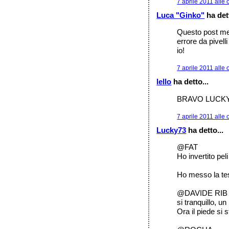
7 aprile 2011 alle 
Luca "Ginko"
ha dett
Questo post me 
errore da pivel
io!
7 aprile 2011 alle 
lello
ha detto...
BRAVO LUCKY 
7 aprile 2011 alle 
Lucky73
ha detto...
@FAT
Ho invertito peli
Ho messo la tes
@DAVIDE RIB
si tranquillo, 
Ora il piede si