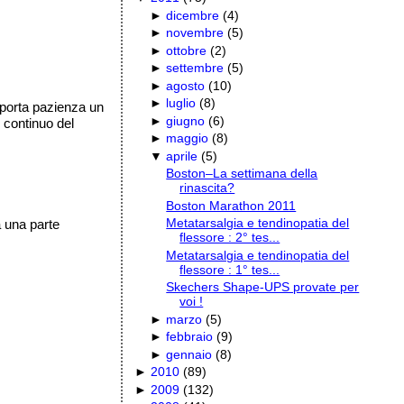
►
dicembre
(
4
)
►
novembre
(
5
)
►
ottobre
(
2
)
►
settembre
(
5
)
►
agosto
(
10
)
►
luglio
(
8
)
 porta pazienza un
►
giugno
(
6
)
l continuo del
►
maggio
(
8
)
▼
aprile
(
5
)
Boston–La settimana della
rinascita?
Boston Marathon 2011
Metatarsalgia e tendinopatia del
a una parte
flessore : 2° tes...
Metatarsalgia e tendinopatia del
flessore : 1° tes...
Skechers Shape-UPS provate per
voi !
►
marzo
(
5
)
►
febbraio
(
9
)
►
gennaio
(
8
)
►
2010
(
89
)
►
2009
(
132
)