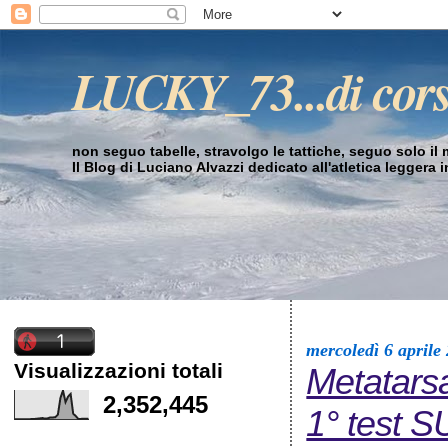
LUCKY_73...di cor
non seguo tabelle, stravolgo le tattiche, seguo solo il mi
Il Blog di Luciano Alvazzi dedicato all'atletica leggera 
mercoledì 6 aprile
Visualizzazioni totali
Metatarsa
2,352,445
1° test 