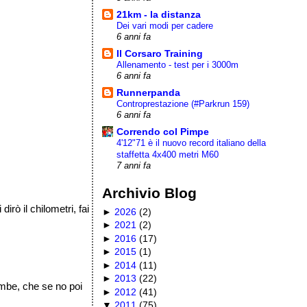
21km - la distanza
Dei vari modi per cadere
6 anni fa
Il Corsaro Training
Allenamento - test per i 3000m
6 anni fa
Runnerpanda
Controprestazione (#Parkrun 159)
6 anni fa
Correndo col Pimpe
4'12"71 è il nuovo record italiano della
staffetta 4x400 metri M60
7 anni fa
Archivio Blog
rò il chilometri, fai
►
2026
(
2
)
►
2021
(
2
)
►
2016
(
17
)
►
2015
(
1
)
►
2014
(
11
)
►
2013
(
22
)
ambe, che se no poi
►
2012
(
41
)
▼
2011
(
75
)