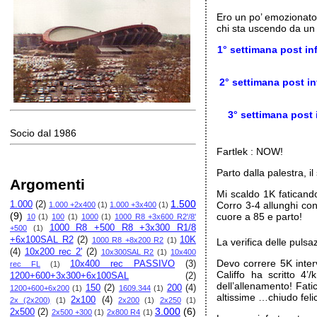
Ero un po’ emozionat
chi sta uscendo da u
1° settimana post in
2° settimana post in
3° settimana post 
Socio dal 1986
Fartlek : NOW!
Parto dalla palestra, il
Argomenti
Mi scaldo 1K faticando
1.500
1.000
(2)
Corro 3-4 allunghi co
1.000 +2x400
(1)
1.000 +3x400
(1)
(9)
cuore a 85 e parto!
10
(1)
100
(1)
1000
(1)
1000 R8 +3x600 R2'/8'
1000 R8 +500 R8 +3x300 R1/8
+500
(1)
+6x100SAL R2
(2)
10K
1000 R8 +8x200 R2
(1)
La verifica delle puls
(4)
10x200 rec 2'
(2)
10x300SAL R2
(1)
10x400
Devo correre 5K inter
10x400 rec PASSIVO
(3)
rec FL
(1)
Califfo ha scritto 4
1200+600+3x300+6x100SAL
(2)
dell’allenamento! Fat
150
(2)
200
(4)
1200+600+6x200
(1)
1609.344
(1)
altissime …chiudo feli
2x100
(4)
2x (2x200)
(1)
2x200
(1)
2x250
(1)
3.000
(6)
2x500
(2)
2x500 +300
(1)
2x800 R4
(1)