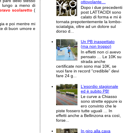
parti dello stesso
ottovolante…
o lungo a meno di
Dopo i due precedenti
bravo scolaretto
(
post LATTACIDI sono
calato di forma e mi è
tornata prepotentemente la lombo-
a e poi mentre mi
sciatalgia, oltre ad un dolore sul
te di buon umore e
dorso d...
Un PB inaspettato
(ma non troppo)
In effetti non ci avevo
pensato … Le 10K su
strada anche
certificate non sono mai 10K, se
vuoi fare in record “credibile” devi
fare 24 g...
L’esordio stagionale
ed è subito PB!
Le curve a Chiasso
sono strette eppure io
ero convinto che le
piste fossero tutte uguali … In
effetti anche a Bellinzona era così,
forse...
In giro alla cava