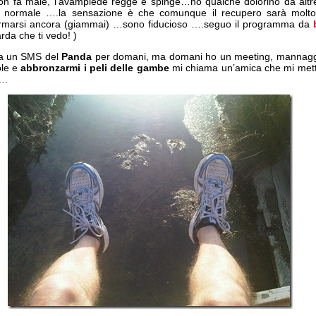
on fa male, l’avampiede regge e spinge…ho qualche dolorino da altre 
a normale ….la sensazione è che comunque il recupero sarà molt
fermarsi ancora (giammai) …sono fiducioso ….seguo il programma da
rda che ti vedo! )
va un SMS del
Panda
per domani, ma domani ho un meeting, mannaggi
ole e
abbronzarmi i peli delle gambe
mi chiama un’amica che mi met
….