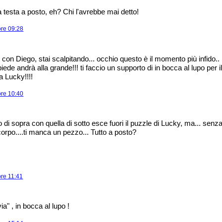
a testa a posto, eh? Chi l'avrebbe mai detto!
ore 09:28
con Diego, stai scalpitando... occhio questo è il momento più infido..
 piede andrà alla grande!!! ti faccio un supporto di in bocca al lupo per i
a Lucky!!!!
ore 10:40
o di sopra con quella di sotto esce fuori il puzzle di Lucky, ma... senz
corpo....ti manca un pezzo... Tutto a posto?
ore 11:41
via" , in bocca al lupo !