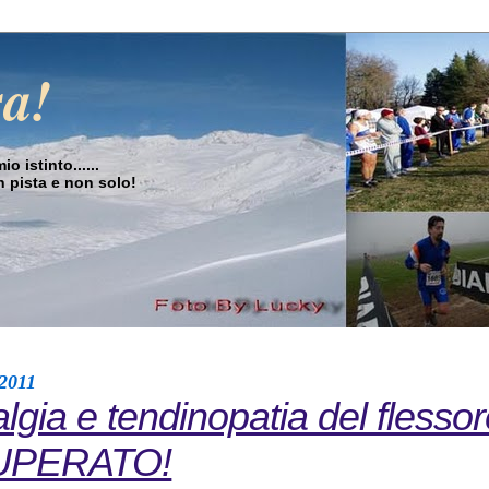
sa!
o istinto......
in pista e non solo!
 2011
lgia e tendinopatia del flessor
SUPERATO!