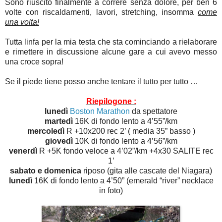
Sono riuscito finalmente a correre senza dolore, per ben 6
volte con riscaldamenti, lavori, stretching, insomma
come
una volta!
Tutta linfa per la mia testa che sta cominciando a rielaborare
e rimettere in discussione alcune gare a cui avevo messo
una croce sopra!
Se il piede tiene posso anche tentare il tutto per tutto …
Riepilogone :
lunedì
Boston Marathon
da spettatore
martedì
16K di fondo lento a 4’55”/km
mercoledì
R +10x200 rec 2’ ( media 35” basso )
giovedì
10K di fondo lento a 4’56”/km
venerdì
R +5K fondo veloce a 4’02”/km +4x30 SALITE rec
1’
sabato e domenica
riposo (gita alle cascate del Niagara)
lunedì
16K di fondo lento a 4’50” (emerald “river” necklace
in foto)