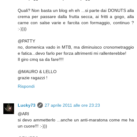
Quali? Non basta un blog eh eh ...si parte dai DONUTS alla
crema per passare dalla frutta secca, ai fritti a gogo, alla
carne con salse varie e farcita con formaggio, continuo ?
:-))))
@PATTY
no, domenica vado in MTB, ma diminuisco cronometraggio
e fatica...devo farlo per forza altrimenti mi rallenterebbe!
Il giro cmq sa da fare!!!!
@MAURO & LELLO
grazie ragazzi !
Rispondi
Lucky73
27 aprile 2011 alle ore 23:23
@ARI
si devo ammetterlo ...anche un anti-maratona come me ha
un cuore!!! :-)))