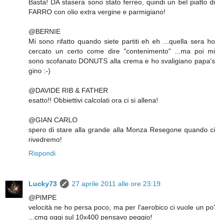
Basta! DA stasera sono stato ferreo, quindi un bel piatto di
FARRO con olio extra vergine e parmigiano!
@BERNIE
Mi sono rifatto quando siete partiti eh eh ...quella sera ho
cercato un certo come dire "contenimento" ...ma poi mi
sono scofanato DONUTS alla crema e ho svaligiano papa's
gino :-)
@DAVIDE RIB & FATHER
esatto!! Obbiettivi calcolati ora ci si allena!
@GIAN CARLO
spero di stare alla grande alla Monza Resegone quando ci
rivedremo!
Rispondi
Lucky73
27 aprile 2011 alle ore 23:19
@PIMPE
velocità ne ho persa poco, ma per l'aerobico ci vuole un po'
...cmq oggi sul 10x400 pensavo peggio!