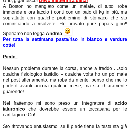
Uno, gigantesco!
Devo mettermi a dieta!
A Boston ho mangiato come un maiale, di tutto, robe
immonde e ora faccio i conti con un paio di kg in più, ma
soprattutto con qualche problemino di stomaco che sto
cominciando a risolvere! Ho provato pure papa’s gino!!
Speriamo non legga
Andrea
Per tutta la settimana pasta/riso in bianco e verdure
cotte!
Piede :
Nessun problema durante la corsa, anche a freddo …solo
qualche fisiologico fastidio – qualche volta ho un po’ male
nel post allenamento, ma roba da niente, penso che me lo
porterò avanti ancora qualche mese, ma sta chiaramente
guarendo!
Nel frattempo mi sono preso un integratore di
acido
ialuronico
che dovrebbe essere un toccasana per le
cartilagini e Co!
Sto ritrovando entusiasmo, se il piede tiene la testa sta già