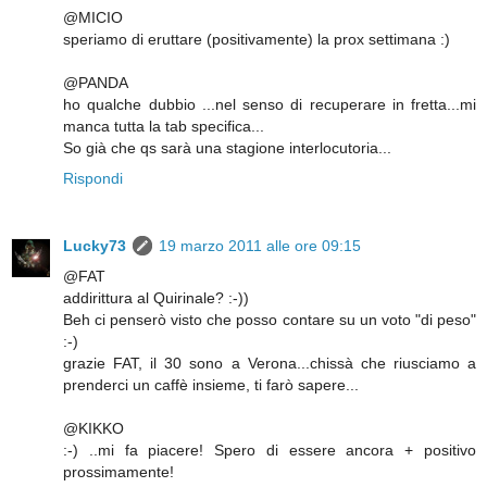
@MICIO
speriamo di eruttare (positivamente) la prox settimana :)
@PANDA
ho qualche dubbio ...nel senso di recuperare in fretta...mi
manca tutta la tab specifica...
So già che qs sarà una stagione interlocutoria...
Rispondi
Lucky73
19 marzo 2011 alle ore 09:15
@FAT
addirittura al Quirinale? :-))
Beh ci penserò visto che posso contare su un voto "di peso"
:-)
grazie FAT, il 30 sono a Verona...chissà che riusciamo a
prenderci un caffè insieme, ti farò sapere...
@KIKKO
:-) ..mi fa piacere! Spero di essere ancora + positivo
prossimamente!