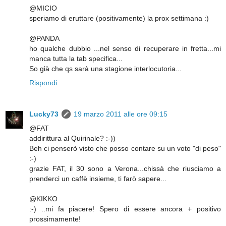
@MICIO
speriamo di eruttare (positivamente) la prox settimana :)
@PANDA
ho qualche dubbio ...nel senso di recuperare in fretta...mi
manca tutta la tab specifica...
So già che qs sarà una stagione interlocutoria...
Rispondi
Lucky73
19 marzo 2011 alle ore 09:15
@FAT
addirittura al Quirinale? :-))
Beh ci penserò visto che posso contare su un voto "di peso"
:-)
grazie FAT, il 30 sono a Verona...chissà che riusciamo a
prenderci un caffè insieme, ti farò sapere...
@KIKKO
:-) ..mi fa piacere! Spero di essere ancora + positivo
prossimamente!