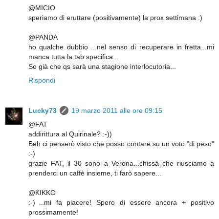
@MICIO
speriamo di eruttare (positivamente) la prox settimana :)
@PANDA
ho qualche dubbio ...nel senso di recuperare in fretta...mi
manca tutta la tab specifica...
So già che qs sarà una stagione interlocutoria...
Rispondi
Lucky73
19 marzo 2011 alle ore 09:15
@FAT
addirittura al Quirinale? :-))
Beh ci penserò visto che posso contare su un voto "di peso"
:-)
grazie FAT, il 30 sono a Verona...chissà che riusciamo a
prenderci un caffè insieme, ti farò sapere...
@KIKKO
:-) ..mi fa piacere! Spero di essere ancora + positivo
prossimamente!