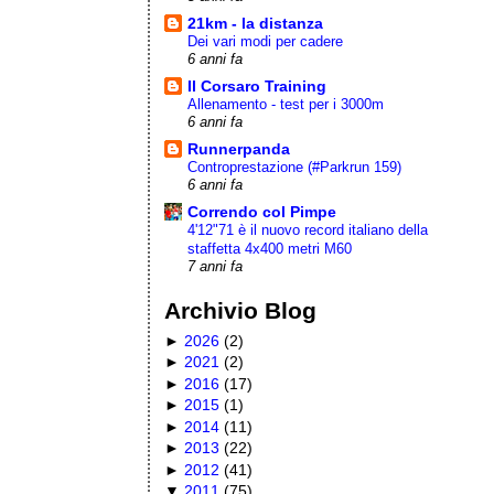
21km - la distanza
Dei vari modi per cadere
6 anni fa
Il Corsaro Training
Allenamento - test per i 3000m
6 anni fa
Runnerpanda
Controprestazione (#Parkrun 159)
6 anni fa
Correndo col Pimpe
4'12"71 è il nuovo record italiano della
staffetta 4x400 metri M60
7 anni fa
Archivio Blog
►
2026
(
2
)
►
2021
(
2
)
►
2016
(
17
)
►
2015
(
1
)
►
2014
(
11
)
►
2013
(
22
)
►
2012
(
41
)
▼
2011
(
75
)