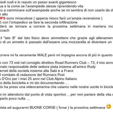
iedi nudi e lo reputo un passo avanti gigantesco
qua e la come se l’avampiede stesse riprendendo vita
co a camminare sull’avampiede anche se mi sembra di non usarlo da 
o alto
UPS
sono miracolose ( appena riesco farò un’ampia recensione )
 con l’ortopedico se fare la seconda infiltrazione
derò se tornare a correre la prossima settimana in maniera m
 coach
l “lato B” dal lato fisico devo ammettere che grazie agli allenament
o di un annetto è passato dall’essere una mozzarella al diventare un
orrere mi fa veramente MALE però mi impegna ancora di più in quanto 
o con 73 voti nel consiglio direttivo Road Runners Club – 73, il mio ann
nato responsabile delle settore pista insieme all’amico Rudy
nternet della società insieme alla Sabi e a Franz
l comitato di redazione del Runners Post
a D’Oro per i miei 25 anni nel Club Alpino Italiano
to della bicicletta e mi sto documentando …
io ha preso una videocamerina che usiamo nelle nostre uscite in bicicl
 mi attendono dal punto di vista sportivo …per non parlare della vita di 
 parlo poco nulla …
goista ed augurarmi BUONE CORSE ( forse ) la prossima settimana