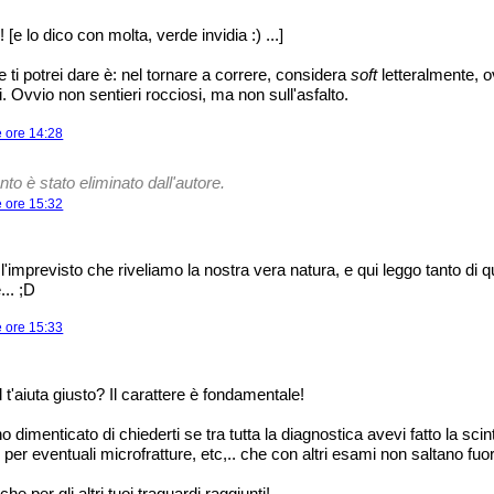
 [e lo dico con molta, verde invidia :) ...]
 ti potrei dare è: nel tornare a correre, considera
soft
letteralmente, o
i. Ovvio non sentieri rocciosi, ma non sull'asfalto.
e ore 14:28
 è stato eliminato dall'autore.
e ore 15:32
e l'imprevisto che riveliamo la nostra vera natura, e qui leggo tanto di 
.. ;D
e ore 15:33
el t'aiuta giusto? Il carattere è fondamentale!
 dimenticato di chiederti se tra tutta la diagnostica avevi fatto la scint
e per eventuali microfratture, etc,.. che con altri esami non saltano fuor
e per gli altri tuoi traguardi raggiunti!