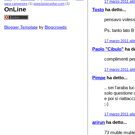
17 marzo 2011 all
gara campestre
(1)
www.luciorunfun.com
(1)
OnLine
Tosto
ha detto...
pensavo volessi 
Blogger Template
by
Blogcrowds
Ps. tanto lato B 
17 marzo 2011 all
Paolo "Cibulo"
ha de
complimenti per 
17 marzo 2011 all
Pimpe
ha detto...
.. sei l'araba lu
solo questione 
e poi si riattacca
;-)
17 marzo 2011 all
arirun
ha detto...
73 muble muble..