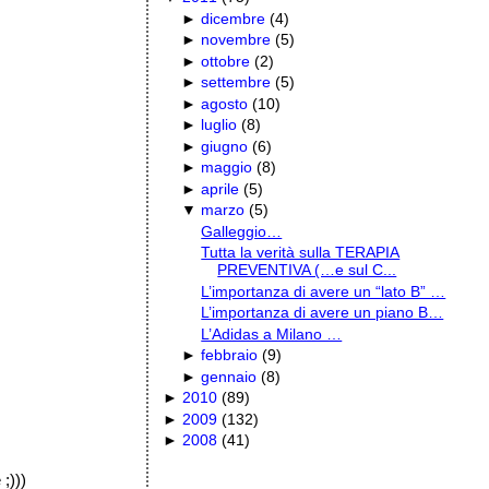
►
dicembre
(
4
)
►
novembre
(
5
)
►
ottobre
(
2
)
►
settembre
(
5
)
►
agosto
(
10
)
►
luglio
(
8
)
►
giugno
(
6
)
►
maggio
(
8
)
►
aprile
(
5
)
▼
marzo
(
5
)
Galleggio…
Tutta la verità sulla TERAPIA
PREVENTIVA (…e sul C...
L’importanza di avere un “lato B” …
L’importanza di avere un piano B…
L’Adidas a Milano …
►
febbraio
(
9
)
►
gennaio
(
8
)
►
2010
(
89
)
►
2009
(
132
)
►
2008
(
41
)
;)))