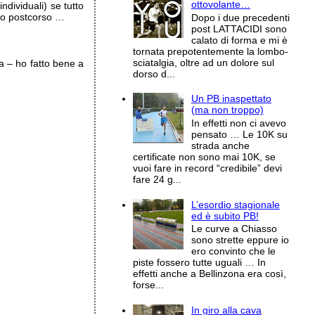
ottovolante…
ndividuali) se tutto
ro postcorso …
Dopo i due precedenti
post LATTACIDI sono
calato di forma e mi è
tornata prepotentemente la lombo-
sciatalgia, oltre ad un dolore sul
ta – ho fatto bene a
dorso d...
Un PB inaspettato
(ma non troppo)
In effetti non ci avevo
pensato … Le 10K su
strada anche
certificate non sono mai 10K, se
vuoi fare in record “credibile” devi
fare 24 g...
L’esordio stagionale
ed è subito PB!
Le curve a Chiasso
sono strette eppure io
ero convinto che le
piste fossero tutte uguali … In
effetti anche a Bellinzona era così,
forse...
In giro alla cava