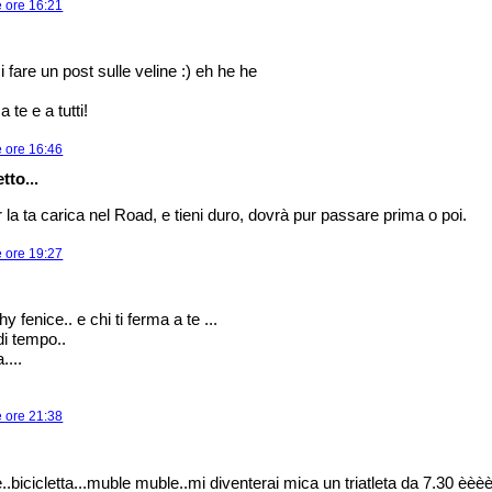
e ore 16:21
fare un post sulle veline :) eh he he
a te e a tutti!
e ore 16:46
tto...
la ta carica nel Road, e tieni duro, dovrà pur passare prima o poi.
e ore 19:27
chy fenice.. e chi ti ferma a te ...
di tempo..
....
e ore 21:38
bicicletta...muble muble..mi diventerai mica un triatleta da 7.30 èèèè 