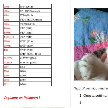
200m
25”54 (
2012
)
300m
39”4 (
2012
training)
400m
55”88 (2010)
600m
1’32”3 (
2012
Chiasso)
800m
2’09”68 (2010)
1000m
2’53” (2010)
1500m
4’42” (2010)
1.609,344
5’09” (2010)
3000m
10’38” (2010)
5000m
18’59” (2009)
10K
39’46” (2009)
39’10” (2016 – Dj10)
21.097K
1h 29’22” (2009)
42.195K
3h 38’09” (2008)
2007
199K
2008
1408K
2009
2230K
2010
1819K
2011
1486K
“lato B” per ricomincia
Questa settiman
Vogliamo un Palasport !