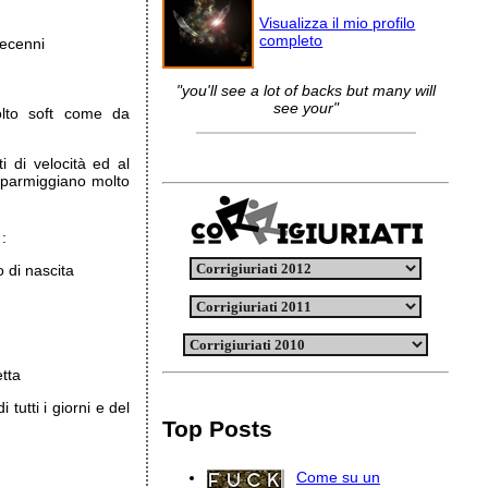
Visualizza il mio profilo
completo
decenni
"you'll see a lot of backs but many will
see your"
olto soft come da
i di velocità ed al
 parmiggiano molto
:
o di nascita
etta
tutti i giorni e del
Top Posts
Come su un