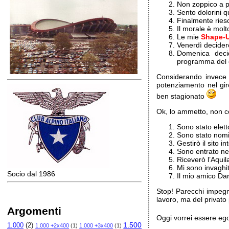
Non zoppico a p
Sento dolorini 
Finalmente ries
Il morale è molt
Le mie
Shape-
Venerdì deciderò
Domenica deci
programma del
Considerando invece i
potenziamento nel gir
ben stagionato
Ok, lo ammetto, non c
Sono stato elett
Sono stato nomi
Gestirò il sito i
Sono entrato ne
Riceverò l’Aquil
Mi sono invaghi
Socio dal 1986
Il mio amico Dar
Stop! Parecchi impegni
lavoro, ma del privato
Argomenti
Oggi vorrei essere e
1.500
1.000
(2)
1.000 +2x400
(1)
1.000 +3x400
(1)