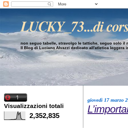
LUCKY_73...di cor
non seguo tabelle, stravolgo le tattiche, seguo solo il mi
Il Blog di Luciano Alvazzi dedicato all'atletica leggera 
giovedì 17 marzo 
Visualizzazioni totali
L’importa
2,352,835