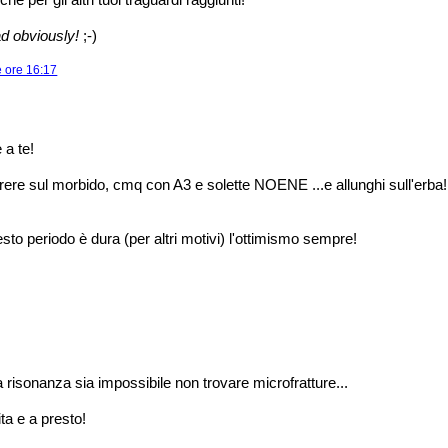
ad obviously!
;-)
e ore 16:17
 a te!
rere sul morbido, cmq con A3 e solette NOENE ...e allunghi sull'erba!
sto periodo è dura (per altri motivi) l'ottimismo sempre!
 risonanza sia impossibile non trovare microfratture...
ta e a presto!