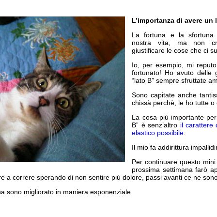
L’importanza di avere un 
La fortuna e la sfortuna 
nostra vita, ma non cr
giustificare le cose che ci 
Io, per esempio, mi reput
fortunato! Ho avuto delle 
“lato B” sempre sfruttate 
Sono capitate anche tantis
chissà perchè, le ho tutte o
La cosa più importante per
B” è senz’altro
il carattere
elastico possibile
.
Il mio fa addirittura impallid
Per continuare questo mini
prossima settimana farò app
re a correre sperando di non sentire più dolore, passi avanti ce ne sono 
a sono migliorato in maniera esponenziale