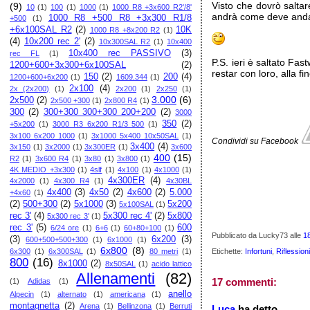
Visto che dovrò saltare
(9)
10
(1)
100
(1)
1000
(1)
1000 R8 +3x600 R2'/8'
andrà come deve andar
1000 R8 +500 R8 +3x300 R1/8
+500
(1)
+6x100SAL R2
(2)
10K
1000 R8 +8x200 R2
(1)
(4)
10x200 rec 2'
(2)
10x300SAL R2
(1)
10x400
10x400 rec PASSIVO
(3)
rec FL
(1)
P.S. ieri è saltato Fas
1200+600+3x300+6x100SAL
(2)
restar con loro, alla 
150
(2)
200
(4)
1200+600+6x200
(1)
1609.344
(1)
2x100
(4)
2x (2x200)
(1)
2x200
(1)
2x250
(1)
3.000
(6)
2x500
(2)
2x500 +300
(1)
2x800 R4
(1)
300
(2)
300+300 300+300 200+200
(2)
3000
350
(2)
+5x200
(1)
3000 R3 6x200 R1/3 500
(1)
3x100 6x200 1000
(1)
3x1000 5x400 10x50SAL
(1)
Condividi su Facebook
3x400
(4)
3x150
(1)
3x2000
(1)
3x300ER
(1)
3x600
400
(15)
R2
(1)
3x600 R4
(1)
3x80
(1)
3x800
(1)
4K MEDIO +3x300
(1)
4slf
(1)
4x100
(1)
4x1000
(1)
4x300ER
(4)
4x2000
(1)
4x300 R4
(1)
4x30BL
4x400
(3)
4x50
(2)
4x600
(2)
5.000
+4x60
(1)
(2)
500+300
(2)
5x1000
(3)
5x200
5x100SAL
(1)
rec 3'
(4)
5x300 rec 4'
(2)
5x800
5x300 rec 3'
(1)
rec 3'
(5)
600
6/24 ore
(1)
6+6
(1)
60+80+100
(1)
Pubblicato da Lucky73
alle
1
(3)
6x200
(3)
600+500+500+300
(1)
6x1000
(1)
6x800
(8)
6x300
(1)
6x300SAL
(1)
80 metri
(1)
Etichette:
Infortuni
,
Riflession
800
(16)
8x1000
(2)
8x50SAL
(1)
acido lattico
Allenamenti
(82)
17 commenti:
(1)
Adidas
(1)
anello
Alpecin
(1)
alternato
(1)
americana
(1)
montagnetta
(2)
Arena
(1)
Bellinzona
(1)
Berruti
Luca
ha detto...