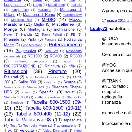
Lunghissimo
(4)
Lungo
(1)
Mal di denti
(1)
malattia
Maratona di
A presto,
on ro
(1)
mappa blog
(1)
Maratona
(1)
Milano
(4)
Maratona di Roma
(4)
marshmallow
MEDIO
(14)
Mezza
(1)
Medicine Ball
(1)
17 marzo 2011 all
Maratona
(13)
Miscellanea
(8)
Miglio
(5)
Lucky73
ha detto...
Monga
(6)
Montagna
(3)
motivazione
(3)
Panda
(2)
Neve
(1)
Paola Felletti
(1)
PB
(1)
@LUCA
Piramide
(2)
Pista
(3)
Podisti da
Plantare
(1)
lo auguro anche
Potenziamento
Marte
(2)
Post Maratona
(1)
(18)
Progressivo
(3)
Red Sox
(1)
Resoconto
Cercherò di cor
RG1500
(2)
RG400
(2)
RG800
settimanale
(1)
(5)
richiamo aerobico
(1)
ricos
(1)
@YOGI
RICOSTRUZIONE
(2)
Rifinitura
(2)
rifle
(2)
Anche se in que
Riflessioni
(38)
Ripetute
(20)
Risultati
(2)
salite
Run Donato
(1)
salite 100
(1)
@FRANK
200
(2)
Salite 300
(3)
Scarpe
(3)
salite 50
(1)
eh ...ho fatto :
Skechers Shape-
Sensazioni
(1)
Shape-UPS
(1)
ecografia
Specifici
(9)
UPS
(2)
squat
(2)
specif
(1)
radiografia
Staffetta 3x3300
(1)
staffetta svedese
(1)
Starbucks
Tabella 800-1500 (09-
risonanza
(1)
Svedese
(1)
10)
(31)
Tabella 800-1500 (10-11)
dicono che dalla
(23)
Tabella 800-400 (11-12)
(22)
Tabella Valutativa 08
(19)
tapasciate
Incrociamo le di
(4)
Test
(1)
Test della Morte
(1)
Trasformazione
(1)
velocità
(7)
Trex
(3)
Video Divertenti
(1)
video