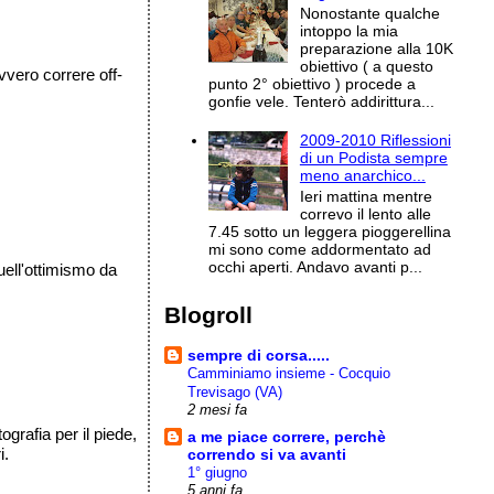
Nonostante qualche
intoppo la mia
preparazione alla 10K
obiettivo ( a questo
vvero correre off-
punto 2° obiettivo ) procede a
gonfie vele. Tenterò addirittura...
2009-2010 Riflessioni
di un Podista sempre
meno anarchico...
Ieri mattina mentre
correvo il lento alle
7.45 sotto un leggera pioggerellina
mi sono come addormentato ad
occhi aperti. Andavo avanti p...
quell'ottimismo da
Blogroll
sempre di corsa.....
Camminiamo insieme - Cocquio
Trevisago (VA)
2 mesi fa
ografia per il piede,
a me piace correre, perchè
i.
correndo si va avanti
1° giugno
5 anni fa