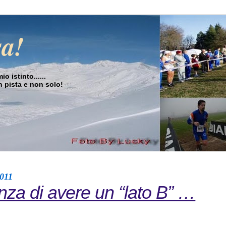
sa!
o istinto......
in pista e non solo!
2011
nza di avere un “lato B” …