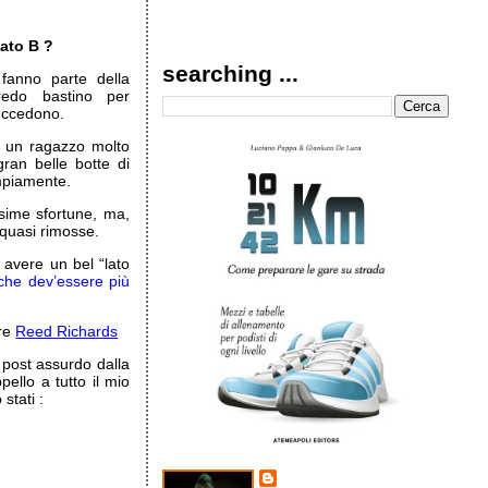
lato B ?
searching ...
fanno parte della
edo bastino per
succedono.
o un ragazzo molto
gran belle botte di
ampiamente.
sime sfortune, ma,
 quasi rimosse.
 avere un bel “lato
 che dev’essere più
ire
Reed Richards
 post assurdo dalla
ello a tutto il mio
stati :