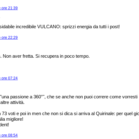
e ore 21:39
.
ossidabile incredibile VULCANO: sprizzi energia da tutti i post!
e ore 22:29
h. Non aver fretta. Si recupera in poco tempo.
e ore 07:24
"una passione a 360°", che se anche non puoi correre come vorresti 
ltre attività.
73 voti e poi in men che non si dica si arriva al Quirinale: per quel gi
lia migliore!
dent!
e ore 08:54