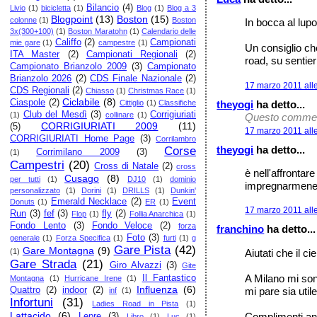
Bilancio
(4)
Livio
(1)
bicicletta
(1)
Blog
(1)
Blog a 3
Blogpoint
(13)
Boston
(15)
colonne
(1)
Boston
In bocca al lupo!
3x(300+100)
(1)
Boston Maratohn
(1)
Calendario delle
Califfo
(2)
Campionati
mie gare
(1)
campestre
(1)
Un consiglio che
ITA Master
(2)
Campionati Regionali
(2)
road, su sentier
Campionato Brianzolo 2009
(3)
Campionato
Brianzolo 2026
(2)
CDS Finale Nazionale
(2)
17 marzo 2011 all
CDS Regionali
(2)
Chiasso
(1)
Christmas Race
(1)
Ciclabile
(8)
Ciaspole
(2)
theyogi
ha detto...
Cittiglio
(1)
Classifiche
Club del Mesdì
(3)
Corrigiuriati
(1)
collinare
(1)
Questo commento
CORRIGIURIATI 2009
(11)
(5)
17 marzo 2011 all
CORRIGIURIATI Home Page
(3)
Corrilambro
theyogi
ha detto...
Corse
Corrimilano 2009
(3)
(1)
Campestri
(20)
Cross di Natale
(2)
cross
è nell'affrontar
Cusago
(8)
per tutti
(1)
DJ10
(1)
dominio
impregnarmene.
personalizzato
(1)
Dorini
(1)
DRILLS
(1)
Dunkin'
Emerald Necklace
(2)
Event
Donuts
(1)
ER
(1)
17 marzo 2011 all
Run
(3)
fef
(3)
fly
(2)
Flop
(1)
Follia Anarchica
(1)
Fondo Lento
(3)
Fondo Veloce
(2)
forza
franchino
ha detto...
Foto
(3)
generale
(1)
Forza Specifica
(1)
furti
(1)
g
Gare Pista
(42)
Gare Montagna
(9)
Aiutati che il ci
(1)
Gare Strada
(21)
Giro Alvazzi
(3)
Gite
A Milano mi sono
Il Fantastico
Montagna
(1)
Hurricane Irene
(1)
Influenza
(6)
mi pare sia util
Quattro
(2)
indoor
(2)
inf
(1)
Infortuni
(31)
Ladies Road in Pista
(1)
Lattacido
(6)
Complimenti anch
Lepre
(3)
Libro
(1)
Luc
(1)