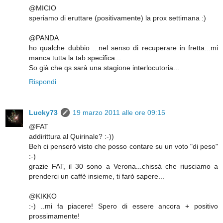
@MICIO
speriamo di eruttare (positivamente) la prox settimana :)
@PANDA
ho qualche dubbio ...nel senso di recuperare in fretta...mi
manca tutta la tab specifica...
So già che qs sarà una stagione interlocutoria...
Rispondi
Lucky73
19 marzo 2011 alle ore 09:15
@FAT
addirittura al Quirinale? :-))
Beh ci penserò visto che posso contare su un voto "di peso"
:-)
grazie FAT, il 30 sono a Verona...chissà che riusciamo a
prenderci un caffè insieme, ti farò sapere...
@KIKKO
:-) ..mi fa piacere! Spero di essere ancora + positivo
prossimamente!