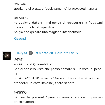
@MICIO
speriamo di eruttare (positivamente) la prox settimana :)
@PANDA
ho qualche dubbio ...nel senso di recuperare in fretta...mi
manca tutta la tab specifica...
So già che qs sarà una stagione interlocutoria...
Rispondi
Lucky73
19 marzo 2011 alle ore 09:15
@FAT
addirittura al Quirinale? :-))
Beh ci penserò visto che posso contare su un voto "di peso"
:-)
grazie FAT, il 30 sono a Verona...chissà che riusciamo a
prenderci un caffè insieme, ti farò sapere...
@KIKKO
:-) ..mi fa piacere! Spero di essere ancora + positivo
prossimamente!