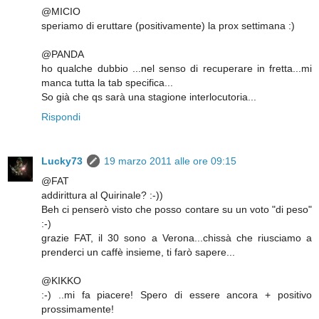
@MICIO
speriamo di eruttare (positivamente) la prox settimana :)
@PANDA
ho qualche dubbio ...nel senso di recuperare in fretta...mi
manca tutta la tab specifica...
So già che qs sarà una stagione interlocutoria...
Rispondi
Lucky73
19 marzo 2011 alle ore 09:15
@FAT
addirittura al Quirinale? :-))
Beh ci penserò visto che posso contare su un voto "di peso"
:-)
grazie FAT, il 30 sono a Verona...chissà che riusciamo a
prenderci un caffè insieme, ti farò sapere...
@KIKKO
:-) ..mi fa piacere! Spero di essere ancora + positivo
prossimamente!