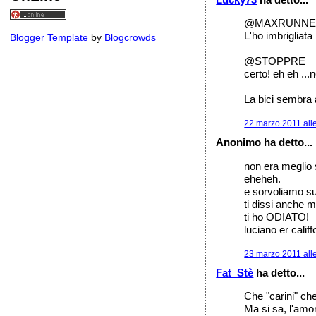
@MAXRUNN
L'ho imbrigliata 
Blogger Template
by
Blogcrowds
@STOPPRE
certo! eh eh ...
La bici sembra 
22 marzo 2011 all
Anonimo ha detto...
non era meglio s
eheheh.
e sorvoliamo sul
ti dissi anche m
ti ho ODIATO!
luciano er califf
23 marzo 2011 all
Fat_Stè
ha detto...
Che "carini" che
Ma si sa, l'amor