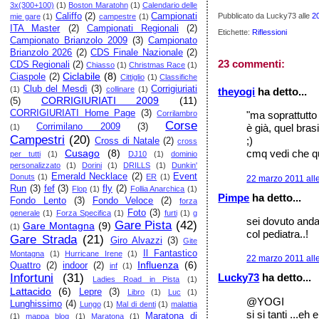
3x(300+100)
(1)
Boston Maratohn
(1)
Calendario delle
Califfo
(2)
Campionati
Pubblicato da Lucky73
alle
2
mie gare
(1)
campestre
(1)
ITA Master
(2)
Campionati Regionali
(2)
Etichette:
Riflessioni
Campionato Brianzolo 2009
(3)
Campionato
Brianzolo 2026
(2)
CDS Finale Nazionale
(2)
23 commenti:
CDS Regionali
(2)
Chiasso
(1)
Christmas Race
(1)
Ciclabile
(8)
Ciaspole
(2)
Cittiglio
(1)
Classifiche
Club del Mesdì
(3)
Corrigiuriati
(1)
collinare
(1)
theyogi
ha detto...
CORRIGIURIATI 2009
(11)
(5)
CORRIGIURIATI Home Page
(3)
Corrilambro
"ma soprattutt
Corse
Corrimilano 2009
(3)
è già, quel bras
(1)
Campestri
(20)
;)
Cross di Natale
(2)
cross
Cusago
(8)
cmq vedi che qua
per tutti
(1)
DJ10
(1)
dominio
personalizzato
(1)
Dorini
(1)
DRILLS
(1)
Dunkin'
Emerald Necklace
(2)
Event
Donuts
(1)
ER
(1)
22 marzo 2011 all
Run
(3)
fef
(3)
fly
(2)
Flop
(1)
Follia Anarchica
(1)
Pimpe
ha detto...
Fondo Lento
(3)
Fondo Veloce
(2)
forza
Foto
(3)
generale
(1)
Forza Specifica
(1)
furti
(1)
g
sei dovuto andar
Gare Pista
(42)
Gare Montagna
(9)
(1)
col pediatra..!
Gare Strada
(21)
Giro Alvazzi
(3)
Gite
Il Fantastico
Montagna
(1)
Hurricane Irene
(1)
22 marzo 2011 all
Influenza
(6)
Quattro
(2)
indoor
(2)
inf
(1)
Infortuni
(31)
Lucky73
ha detto...
Ladies Road in Pista
(1)
Lattacido
(6)
Lepre
(3)
Libro
(1)
Luc
(1)
@YOGI
Lunghissimo
(4)
Lungo
(1)
Mal di denti
(1)
malattia
si si tanti ...eh
Maratona di
(1)
mappa blog
(1)
Maratona
(1)