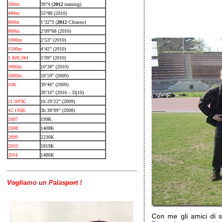
300m
39”4 (
2012
training)
400m
55”88 (2010)
600m
1’32”3 (
2012
Chiasso)
800m
2’09”68 (2010)
1000m
2’53” (2010)
1500m
4’42” (2010)
1.609,344
5’09” (2010)
3000m
10’38” (2010)
5000m
18’59” (2009)
10K
39’46” (2009)
39’10” (2016 – Dj10)
21.097K
1h 29’22” (2009)
42.195K
3h 38’09” (2008)
2007
199K
2008
1408K
2009
2230K
2010
1819K
2011
1486K
Vogliamo un Palasport !
Con me gli amici di s