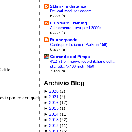
21km - la distanza
Dei vari modi per cadere
6 anni fa
Il Corsaro Training
Allenamento - test per i 3000m
6 anni fa
Runnerpanda
Controprestazione (#Parkrun 159)
6 anni fa
Correndo col Pimpe
4'12"71 è il nuovo record italiano della
staffetta 4x400 metri M60
 di te.
7 anni fa
Archivio Blog
►
2026
(
2
)
►
2021
(
2
)
evi ripartire con quel
►
2016
(
17
)
►
2015
(
1
)
►
2014
(
11
)
►
2013
(
22
)
►
2012
(
41
)
▼
2011
(
75
)