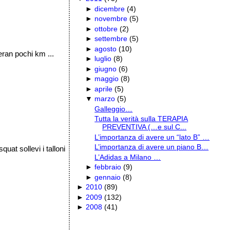
►
dicembre
(
4
)
►
novembre
(
5
)
►
ottobre
(
2
)
►
settembre
(
5
)
►
agosto
(
10
)
 eran pochi km ...
►
luglio
(
8
)
►
giugno
(
6
)
►
maggio
(
8
)
►
aprile
(
5
)
▼
marzo
(
5
)
Galleggio…
Tutta la verità sulla TERAPIA
PREVENTIVA (…e sul C...
L’importanza di avere un “lato B” …
L’importanza di avere un piano B…
uat sollevi i talloni
L’Adidas a Milano …
►
febbraio
(
9
)
►
gennaio
(
8
)
►
2010
(
89
)
►
2009
(
132
)
►
2008
(
41
)