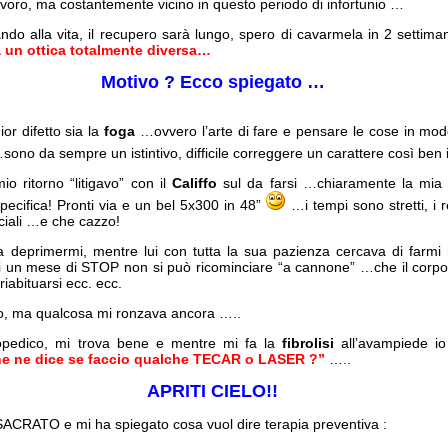
voro, ma costantemente vicino in questo periodo di infortunio …
ndo alla vita, il recupero sarà lungo, spero di cavarmela in 2 settim
 un ottica totalmente diversa…
Motivo ? Ecco spiegato …
or difetto sia la
foga
…ovvero l’arte di fare e pensare le cose in mo
ono da sempre un istintivo, difficile correggere un carattere così ben
o ritorno “litigavo” con il
Califfo
sul da farsi …chiaramente la mia i
specifica! Pronti via e un bel 5x300 in 48”
…i tempi sono stretti, i r
ciali …e che cazzo!
 deprimermi, mentre lui con tutta la sua pazienza cercava di farmi r
i un mese di STOP non si può ricominciare “a cannone” …che il corpo 
iabituarsi ecc. ecc.
nto, ma qualcosa mi ronzava ancora …..
topedico, mi trova bene e mentre mi fa la
fibrolisi
all’avampiede io
che ne dice se faccio qualche TECAR o LASER ?”
…..
APRITI CIELO!!
ACRATO e mi ha spiegato cosa vuol dire terapia preventiva :