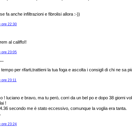
e fa anche infiltrazioni e fibrolisi allora :-))
e ore 22:30
em al califfo!!
e ore 23:05
..
 tempo per rifarti,trattieni la tua foga e ascolta i consigli di chi ne sa più
 ore 23:11
zo ! luciano e bravo, ma tu però, corri da un bel po e dopo 38 giorni vol
ai !
 4.36 secondo me è stato eccessivo, comunque la voglia era tanta.
.
e ore 23:24