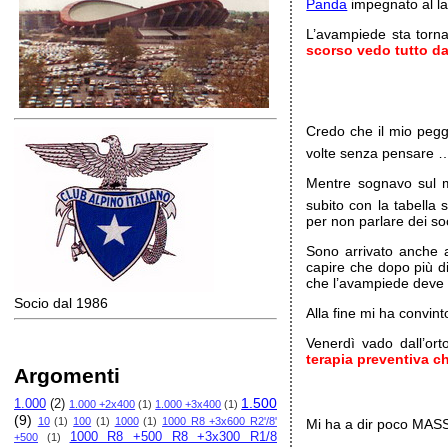
Panda
impegnato al la
L’avampiede sta torna
scorso vedo tutto da
Credo che il mio peggi
volte senza pensare …s
Mentre sognavo sul mi
subito con la tabella 
per non parlare dei so
Sono arrivato anche a
capire che dopo più d
che l’avampiede deve r
Socio dal 1986
Alla fine mi ha convi
Venerdì vado dall’or
terapia preventiva 
Argomenti
1.500
1.000
(2)
1.000 +2x400
(1)
1.000 +3x400
(1)
(9)
10
(1)
100
(1)
1000
(1)
1000 R8 +3x600 R2'/8'
Mi ha a dir poco MASS
1000 R8 +500 R8 +3x300 R1/8
+500
(1)