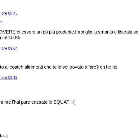
e ore 08:45
...
 DOVERE di essere un pò più prudente.Imbriglia la smania e liberala so
ico al 100%
e ore 09:04
o al coatch altrimenti che te lo sei trovato a fare? eh he he
 ore 09:11
ora me l'hai pure cassato lo SQUAT :-(
ta :)