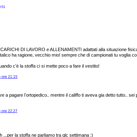
0:51
o CARICHI DI LAVORO e ALLENAMENTI adattati alla situazione fisica
italico ha ragione, vecchio mio! sempre che di campionati tu voglia cor
ndo c'è la stoffa ci si mette poco a fare il vestito!
e ore 21:15
e a pagare l'ortopedico.. mentre il califfo ti aveva gia detto tutto.. se
e ore 22:27
 eh ...per la stoffa ne parliamo tra qlc settimana :)