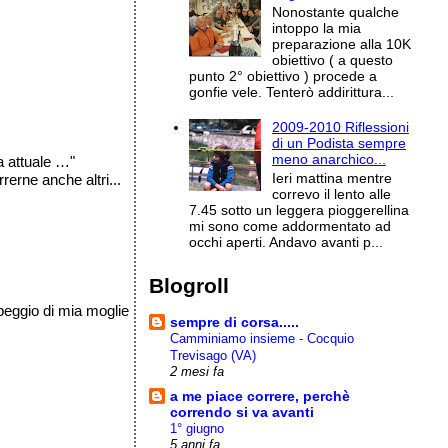
Nonostante qualche
intoppo la mia
preparazione alla 10K
obiettivo ( a questo
punto 2° obiettivo ) procede a
gonfie vele. Tenterò addirittura...
2009-2010 Riflessioni
di un Podista sempre
meno anarchico...
 attuale …"
Ieri mattina mentre
rerne anche altri...
correvo il lento alle
7.45 sotto un leggera pioggerellina
mi sono come addormentato ad
occhi aperti. Andavo avanti p...
Blogroll
i peggio di mia moglie
sempre di corsa.....
Camminiamo insieme - Cocquio
Trevisago (VA)
2 mesi fa
a me piace correre, perchè
correndo si va avanti
1° giugno
5 anni fa