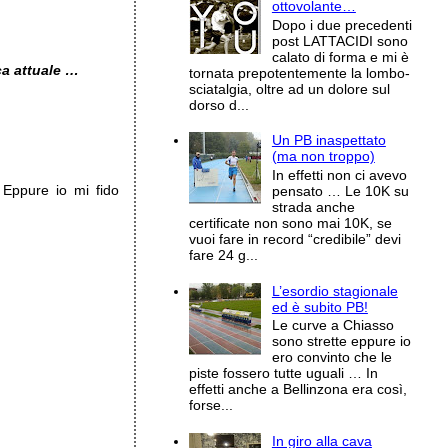
ottovolante…
Dopo i due precedenti
post LATTACIDI sono
calato di forma e mi è
ca attuale …
tornata prepotentemente la lombo-
sciatalgia, oltre ad un dolore sul
dorso d...
Un PB inaspettato
(ma non troppo)
In effetti non ci avevo
Eppure io mi fido
pensato … Le 10K su
strada anche
certificate non sono mai 10K, se
vuoi fare in record “credibile” devi
fare 24 g...
L’esordio stagionale
ed è subito PB!
Le curve a Chiasso
sono strette eppure io
ero convinto che le
piste fossero tutte uguali … In
effetti anche a Bellinzona era così,
forse...
In giro alla cava