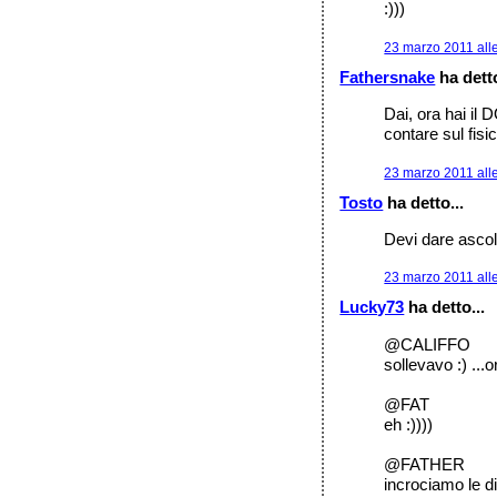
:)))
23 marzo 2011 all
Fathersnake
ha detto
Dai, ora hai il
contare sul fis
23 marzo 2011 all
Tosto
ha detto...
Devi dare ascolt
23 marzo 2011 alle
Lucky73
ha detto...
@CALIFFO
sollevavo :) ...
@FAT
eh :))))
@FATHER
incrociamo le di