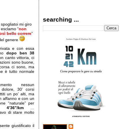
searching ...
spogliatoi mi giro
 esclamo “
non
osì bello correre
”
del genere
rivata e con essa
rno
dopo ben 38
 canto vittoria, ci
sazioni sono buone,
t corsa ci sono, ma
che è tutto normale
namento nessun
dolore, 30’ corsi
iti un po’ alti, ma
n affanno e con un
ione “naturale” per
 4’36”/km
…
avo di stare molto
nte giustificato il