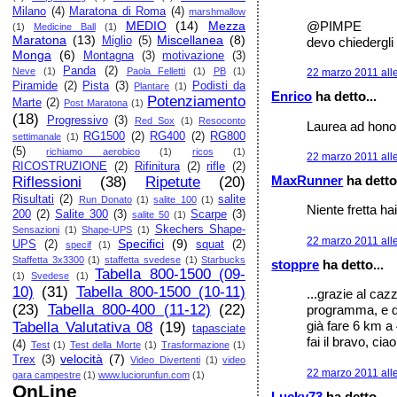
Milano
(4)
Maratona di Roma
(4)
marshmallow
@PIMPE
MEDIO
(14)
Mezza
(1)
Medicine Ball
(1)
Maratona
(13)
Miscellanea
(8)
devo chiedergli s
Miglio
(5)
Monga
(6)
Montagna
(3)
motivazione
(3)
Panda
(2)
Neve
(1)
Paola Felletti
(1)
PB
(1)
22 marzo 2011 all
Piramide
(2)
Pista
(3)
Podisti da
Plantare
(1)
Enrico
ha detto...
Potenziamento
Marte
(2)
Post Maratona
(1)
(18)
Progressivo
(3)
Red Sox
(1)
Resoconto
Laurea ad honor
RG1500
(2)
RG400
(2)
RG800
settimanale
(1)
(5)
richiamo aerobico
(1)
ricos
(1)
22 marzo 2011 all
RICOSTRUZIONE
(2)
Rifinitura
(2)
rifle
(2)
MaxRunner
ha detto.
Riflessioni
(38)
Ripetute
(20)
Risultati
(2)
salite
Run Donato
(1)
salite 100
(1)
Niente fretta hai
200
(2)
Salite 300
(3)
Scarpe
(3)
salite 50
(1)
Skechers Shape-
Sensazioni
(1)
Shape-UPS
(1)
22 marzo 2011 alle
Specifici
(9)
UPS
(2)
squat
(2)
specif
(1)
Staffetta 3x3300
(1)
staffetta svedese
(1)
Starbucks
stoppre
ha detto...
Tabella 800-1500 (09-
(1)
Svedese
(1)
10)
(31)
Tabella 800-1500 (10-11)
...grazie al caz
(23)
Tabella 800-400 (11-12)
(22)
programma, e d
già fare 6 km a
Tabella Valutativa 08
(19)
tapasciate
fai il bravo, ciao
(4)
Test
(1)
Test della Morte
(1)
Trasformazione
(1)
velocità
(7)
Trex
(3)
Video Divertenti
(1)
video
22 marzo 2011 all
gara campestre
(1)
www.luciorunfun.com
(1)
OnLine
Lucky73
ha detto...