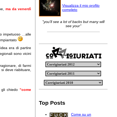
Visualizza il mio profilo
ane,
ma da venerdì
completo
"you'll see a lot of backs but many will
see your"
do impetuoso …alle
 impiantato
dea era di partire
egionali sono vicini
agionare, di farmi
si deve riabituare,
 gli chiedo
“come
Top Posts
Come su un