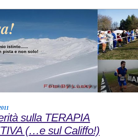
sa!
o istinto......
in pista e non solo!
2011
verità sulla TERAPIA
VA (…e sul Califfo!)