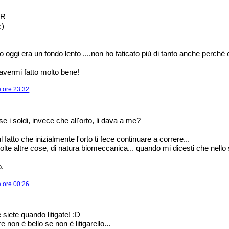
ER
:)
no oggi era un fondo lento ....non ho faticato più di tanto anche perchè
avermi fatto molto bene!
e ore 23:32
e i soldi, invece che all'orto, li dava a me?
 fatto che inizialmente l'orto ti fece continuare a correre...
olte altre cose, di natura biomeccanica... quando mi dicesti che nello sq
o.
e ore 00:26
 siete quando litigate! :D
e non è bello se non è litigarello...