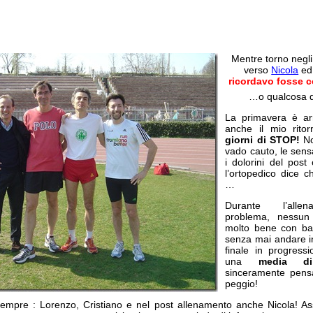
Mentre torno negli 
verso
Nicola
ed
ricordavo fosse c
…o qualcosa 
La primavera è ar
anche il mio rito
giorni di STOP!
Non
vado cauto, le sen
i dolorini del pos
l’ortopedico dice 
…
Durante l’alle
problema, nessun 
molto bene con batt
senza mai andare i
finale in progress
una
media di
sinceramente pens
peggio!
empre : Lorenzo, Cristiano e nel post allenamento anche Nicola! Asse