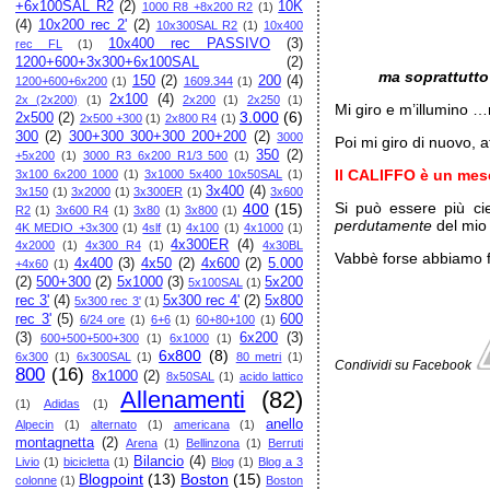
+6x100SAL R2
(2)
10K
1000 R8 +8x200 R2
(1)
(4)
10x200 rec 2'
(2)
10x300SAL R2
(1)
10x400
10x400 rec PASSIVO
(3)
rec FL
(1)
1200+600+3x300+6x100SAL
(2)
ma soprattutto
150
(2)
200
(4)
1200+600+6x200
(1)
1609.344
(1)
2x100
(4)
2x (2x200)
(1)
2x200
(1)
2x250
(1)
Mi giro e m’illumino 
3.000
(6)
2x500
(2)
2x500 +300
(1)
2x800 R4
(1)
300
(2)
300+300 300+300 200+200
(2)
3000
Poi mi giro di nuovo, a
350
(2)
+5x200
(1)
3000 R3 6x200 R1/3 500
(1)
Il CALIFFO è un mes
3x100 6x200 1000
(1)
3x1000 5x400 10x50SAL
(1)
3x400
(4)
3x150
(1)
3x2000
(1)
3x300ER
(1)
3x600
Si può essere più ci
400
(15)
R2
(1)
3x600 R4
(1)
3x80
(1)
3x800
(1)
perdutamente
del mio
4K MEDIO +3x300
(1)
4slf
(1)
4x100
(1)
4x1000
(1)
4x300ER
(4)
4x2000
(1)
4x300 R4
(1)
4x30BL
Vabbè forse abbiamo fa
4x400
(3)
4x50
(2)
4x600
(2)
5.000
+4x60
(1)
(2)
500+300
(2)
5x1000
(3)
5x200
5x100SAL
(1)
rec 3'
(4)
5x300 rec 4'
(2)
5x800
5x300 rec 3'
(1)
rec 3'
(5)
600
6/24 ore
(1)
6+6
(1)
60+80+100
(1)
(3)
6x200
(3)
600+500+500+300
(1)
6x1000
(1)
6x800
(8)
6x300
(1)
6x300SAL
(1)
80 metri
(1)
Condividi su Facebook
800
(16)
8x1000
(2)
8x50SAL
(1)
acido lattico
Allenamenti
(82)
(1)
Adidas
(1)
anello
Alpecin
(1)
alternato
(1)
americana
(1)
montagnetta
(2)
Arena
(1)
Bellinzona
(1)
Berruti
Bilancio
(4)
Livio
(1)
bicicletta
(1)
Blog
(1)
Blog a 3
Blogpoint
(13)
Boston
(15)
colonne
(1)
Boston