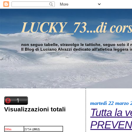
LUCKY_73...di cor
non seguo tabelle, stravolgo le tattiche, seguo solo il mi
Il Blog di Luciano Alvazzi dedicato all'atletica leggera 
martedì 22 marzo 
Visualizzazioni totali
Tutta la 
PREVENTI
200m
25”54 (
2012
)