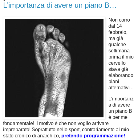
L’importanza di avere un piano B…
Non corro
dal 14
febbraio,
ma già
qualche
settimana
prima il mio
cervello
stava già
elaborando
piani
alternativi -
L’importanz
a di avere
un piano B
è per me
fondamentale! Il motivo è che non voglio arrivare
impreparato! Soprattutto nello sport, contrariamente al mio
stato cronico di anarchico,
pretendo programmazione!