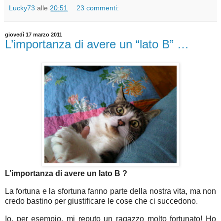
Lucky73
alle
20:51
23 commenti:
giovedì 17 marzo 2011
L’importanza di avere un “lato B” …
L’importanza di avere un lato B ?
La fortuna e la sfortuna fanno parte della nostra vita, ma non
credo bastino per giustificare le cose che ci succedono.
Io, per esempio, mi reputo un ragazzo molto fortunato! Ho