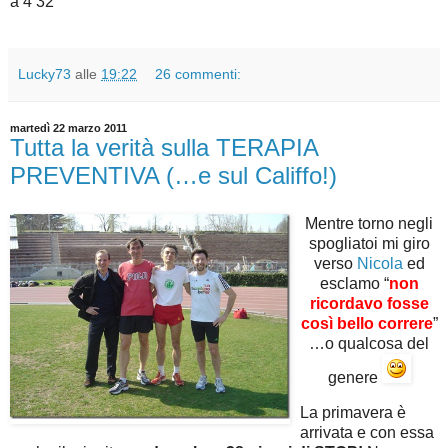
a 4’32”
Lucky73
alle
19:22
26 commenti:
martedì 22 marzo 2011
Tutta la verità sulla TERAPIA
PREVENTIVA (…e sul Califfo!)
Mentre torno negli
spogliatoi mi giro
verso
Nicola
ed
esclamo “
non
ricordavo fosse
così bello correre
”
…o qualcosa del
genere
La primavera è
arrivata e con essa