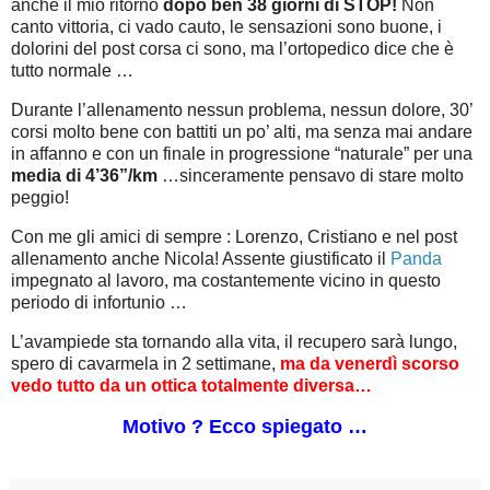
anche il mio ritorno
dopo ben 38 giorni di STOP!
Non
canto vittoria, ci vado cauto, le sensazioni sono buone, i
dolorini del post corsa ci sono, ma l’ortopedico dice che è
tutto normale …
Durante l’allenamento nessun problema, nessun dolore, 30’
corsi molto bene con battiti un po’ alti, ma senza mai andare
in affanno e con un finale in progressione “naturale” per una
media di 4’36”/km
…sinceramente pensavo di stare molto
peggio!
Con me gli amici di sempre : Lorenzo, Cristiano e nel post
allenamento anche Nicola! Assente giustificato il
Panda
impegnato al lavoro, ma costantemente vicino in questo
periodo di infortunio …
L’avampiede sta tornando alla vita, il recupero sarà lungo,
spero di cavarmela in 2 settimane,
ma da venerdì scorso
vedo tutto da un ottica totalmente diversa…
Motivo ? Ecco spiegato …