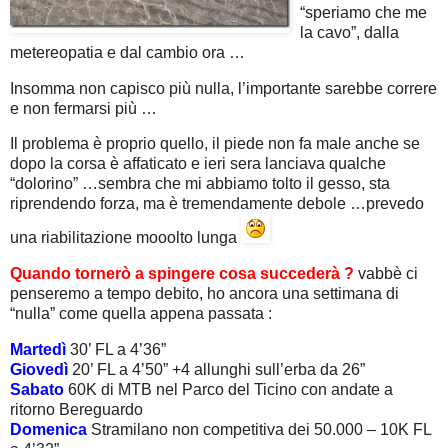
“speriamo che me
la cavo”, dalla
metereopatia e dal cambio ora …
Insomma non capisco più nulla, l’importante sarebbe correre
e non fermarsi più …
Il problema è proprio quello, il piede non fa male anche se
dopo la corsa è affaticato e ieri sera lanciava qualche
“dolorino” …sembra che mi abbiamo tolto il gesso, sta
riprendendo forza, ma è tremendamente debole …prevedo
una riabilitazione mooolto lunga
Quando tornerò a spingere cosa succederà ?
vabbè ci
penseremo a tempo debito, ho ancora una settimana di
“nulla” come quella appena passata :
Martedì
30’ FL a 4’36”
Giovedì
20’ FL a 4’50” +4 allunghi sull’erba da 26”
Sabato
60K di MTB nel Parco del Ticino con andate a
ritorno Bereguardo
Domenica
Stramilano non competitiva dei 50.000 – 10K FL