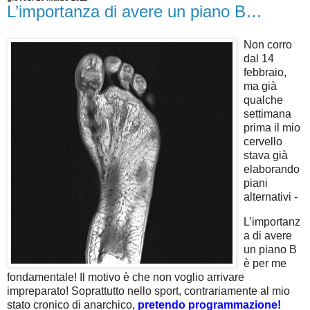
L’importanza di avere un piano B…
Non corro
dal 14
febbraio,
ma già
qualche
settimana
prima il mio
cervello
stava già
elaborando
piani
alternativi -
L’importanz
a di avere
un piano B
è per me
fondamentale! Il motivo è che non voglio arrivare
impreparato! Soprattutto nello sport, contrariamente al mio
stato cronico di anarchico,
pretendo programmazione!