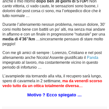
anche il mio ritorno
dopo ben 38 giorni di STOP!
Non
canto vittoria, ci vado cauto, le sensazioni sono buone, i
dolorini del post corsa ci sono, ma l’ortopedico dice che è
tutto normale …
Durante l’allenamento nessun problema, nessun dolore, 30’
corsi molto bene con battiti un po’ alti, ma senza mai andare
in affanno e con un finale in progressione “naturale” per una
media di 4’36”/km
…sinceramente pensavo di stare molto
peggio!
Con me gli amici di sempre : Lorenzo, Cristiano e nel post
allenamento anche Nicola! Assente giustificato il
Panda
impegnato al lavoro, ma costantemente vicino in questo
periodo di infortunio …
L’avampiede sta tornando alla vita, il recupero sarà lungo,
spero di cavarmela in 2 settimane,
ma da venerdì scorso
vedo tutto da un ottica totalmente diversa…
Motivo ? Ecco spiegato …