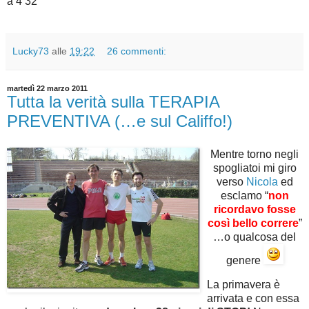
a 4’32”
Lucky73
alle
19:22
26 commenti:
martedì 22 marzo 2011
Tutta la verità sulla TERAPIA
PREVENTIVA (…e sul Califfo!)
Mentre torno negli
spogliatoi mi giro
verso
Nicola
ed
esclamo “
non
ricordavo fosse
così bello correre
”
…o qualcosa del
genere
La primavera è
arrivata e con essa