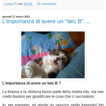
Lucky73
alle
20:51
23 commenti:
giovedì 17 marzo 2011
L’importanza di avere un “lato B” …
L’importanza di avere un lato B ?
La fortuna e la sfortuna fanno parte della nostra vita, ma non
credo bastino per giustificare le cose che ci succedono.
Io, per esempio, mi reputo un ragazzo molto fortunato! Ho