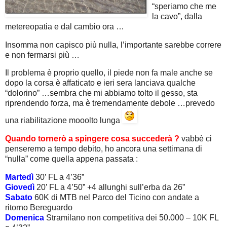
“speriamo che me
la cavo”, dalla
metereopatia e dal cambio ora …
Insomma non capisco più nulla, l’importante sarebbe correre
e non fermarsi più …
Il problema è proprio quello, il piede non fa male anche se
dopo la corsa è affaticato e ieri sera lanciava qualche
“dolorino” …sembra che mi abbiamo tolto il gesso, sta
riprendendo forza, ma è tremendamente debole …prevedo
una riabilitazione mooolto lunga
Quando tornerò a spingere cosa succederà ?
vabbè ci
penseremo a tempo debito, ho ancora una settimana di
“nulla” come quella appena passata :
Martedì
30’ FL a 4’36”
Giovedì
20’ FL a 4’50” +4 allunghi sull’erba da 26”
Sabato
60K di MTB nel Parco del Ticino con andate a
ritorno Bereguardo
Domenica
Stramilano non competitiva dei 50.000 – 10K FL