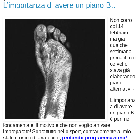
L’importanza di avere un piano B…
Non corro
dal 14
febbraio,
ma già
qualche
settimana
prima il mio
cervello
stava già
elaborando
piani
alternativi -
L’importanz
a di avere
un piano B
è per me
fondamentale! Il motivo è che non voglio arrivare
impreparato! Soprattutto nello sport, contrariamente al mio
stato cronico di anarchico,
pretendo programmazione!