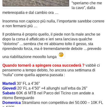
“speriamo che me
la cavo”, dalla
metereopatia e dal cambio ora …
Insomma non capisco più nulla, l’importante sarebbe correre
e non fermarsi più …
Il problema è proprio quello, il piede non fa male anche se
dopo la corsa è affaticato e ieri sera lanciava qualche
“dolorino” …sembra che mi abbiamo tolto il gesso, sta
riprendendo forza, ma è tremendamente debole …prevedo
una riabilitazione mooolto lunga
Quando tornerò a spingere cosa succederà ?
vabbè ci
penseremo a tempo debito, ho ancora una settimana di
“nulla” come quella appena passata :
Martedì
30’ FL a 4’36”
Giovedì
20’ FL a 4’50” +4 allunghi sull’erba da 26”
Sabato
60K di MTB nel Parco del Ticino con andate a
ritorno Bereguardo
Domenica
Stramilano non competitiva dei 50.000 – 10K FL