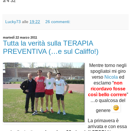
a 4’32”
Lucky73
alle
19:22
26 commenti:
martedì 22 marzo 2011
Tutta la verità sulla TERAPIA
PREVENTIVA (…e sul Califfo!)
Mentre torno negli
spogliatoi mi giro
verso
Nicola
ed
esclamo “
non
ricordavo fosse
così bello correre
”
…o qualcosa del
genere
La primavera è
arrivata e con essa