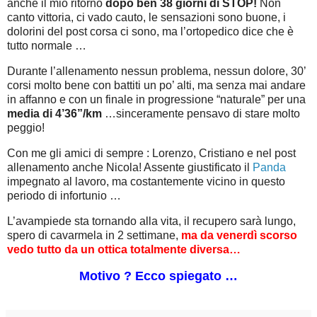
anche il mio ritorno
dopo ben 38 giorni di STOP!
Non
canto vittoria, ci vado cauto, le sensazioni sono buone, i
dolorini del post corsa ci sono, ma l’ortopedico dice che è
tutto normale …
Durante l’allenamento nessun problema, nessun dolore, 30’
corsi molto bene con battiti un po’ alti, ma senza mai andare
in affanno e con un finale in progressione “naturale” per una
media di 4’36”/km
…sinceramente pensavo di stare molto
peggio!
Con me gli amici di sempre : Lorenzo, Cristiano e nel post
allenamento anche Nicola! Assente giustificato il
Panda
impegnato al lavoro, ma costantemente vicino in questo
periodo di infortunio …
L’avampiede sta tornando alla vita, il recupero sarà lungo,
spero di cavarmela in 2 settimane,
ma da venerdì scorso
vedo tutto da un ottica totalmente diversa…
Motivo ? Ecco spiegato …