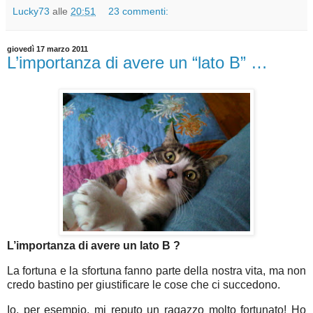
Lucky73
alle
20:51
23 commenti:
giovedì 17 marzo 2011
L’importanza di avere un “lato B” …
L’importanza di avere un lato B ?
La fortuna e la sfortuna fanno parte della nostra vita, ma non
credo bastino per giustificare le cose che ci succedono.
Io, per esempio, mi reputo un ragazzo molto fortunato! Ho