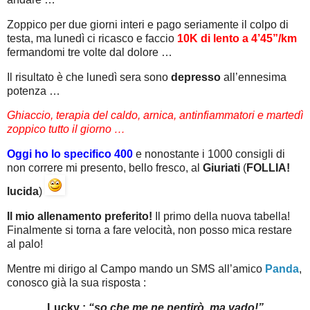
Zoppico per due giorni interi e pago seriamente il colpo di
testa, ma lunedì ci ricasco e faccio
10K di lento a 4’45”/km
fermandomi tre volte dal dolore …
Il risultato è che lunedì sera sono
depresso
all’ennesima
potenza …
Ghiaccio, terapia del caldo, arnica, antinfiammatori e martedì
zoppico tutto il giorno …
Oggi ho lo specifico 400
e nonostante i 1000 consigli di
non correre mi presento, bello fresco, al
Giuriati
(
FOLLIA!
lucida
)
Il mio allenamento preferito!
Il primo della nuova tabella!
Finalmente si torna a fare velocità, non posso mica restare
al palo!
Mentre mi dirigo al Campo mando un SMS all’amico
Panda
,
conosco già la sua risposta :
Lucky :
“so che me ne pentirò, ma vado!”