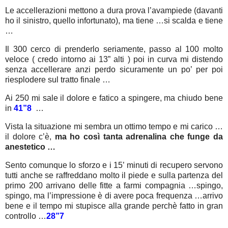
Le accellerazioni mettono a dura prova l’avampiede (davanti
ho il sinistro, quello infortunato), ma tiene …si scalda e tiene
…
Il 300 cerco di prenderlo seriamente, passo al 100 molto
veloce ( credo intorno ai 13” alti ) poi in curva mi distendo
senza accellerare anzi perdo sicuramente un po’ per poi
riesplodere sul tratto finale …
Ai 250 mi sale il dolore e fatico a spingere, ma chiudo bene
in
41”8
…
Vista la situazione mi sembra un ottimo tempo e mi carico …
il dolore c’è,
ma ho così tanta adrenalina che funge da
anestetico …
Sento comunque lo sforzo e i 15’ minuti di recupero servono
tutti anche se raffreddano molto il piede e sulla partenza del
primo 200 arrivano delle fitte a farmi compagnia …spingo,
spingo, ma l’impressione è di avere poca frequenza …arrivo
bene e il tempo mi stupisce alla grande perchè fatto in gran
controllo …
28”7