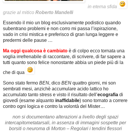
in eterna sfida
grazie al mitico
Roberto Mandelli
Essendo il mio un blog esclusivamente podistico quando
subentrano problemi e non corro mi passa l’ispirazione,
vado in crisi mistica e preferisco di gran lunga leggere e
predermi delle pause …
Ma oggi qualcosa è cambiato
è di colpo ecco tornata una
voglia irrefrenabile di raccontare, di scrivere, di far sapere a
tutti quanto sono felice nonostante abbia un piede più di la
che di qua
Sono stato fermo
BEN
, dico
BEN
quattro giorni, mi son
sembrati mesi, anzichè accumulare acido lattico ho
accumulato tanto stress e visto il risultato dell’
ecografia
di
giovedì (esame alquanto
inaffidabile
) sono tornato a correre
contro ogni logica e contro la volontà del Mister…
non si documentano alterazioni a livello degli spazi
intercapitometatarsali, in assenza di immagini sospette per
borsiti o neuroma di Morton – Regolari i tendini flessori