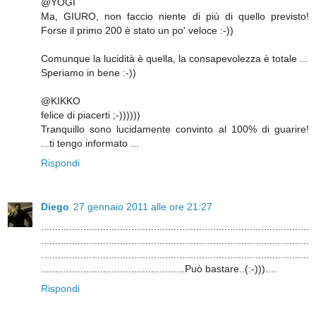
@YOGI
Ma, GIURO, non faccio niente di più di quello previsto!
Forse il primo 200 è stato un po' veloce :-))
Comunque la lucidità è quella, la consapevolezza è totale ...
Speriamo in bene :-))
@KIKKO
felice di piacerti ;-))))))
Tranquillo sono lucidamente convinto al 100% di guarire!
...ti tengo informato ...
Rispondi
Diego
27 gennaio 2011 alle ore 21:27
...............................................................................................
...............................................................................................
...............................................................................................
...................................................Può bastare..(:-)))....
Rispondi