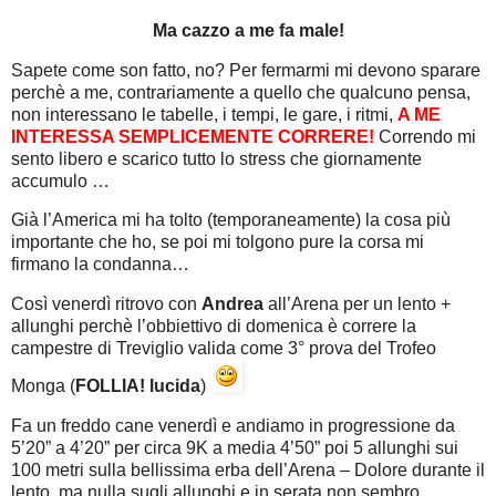
Ma cazzo a me fa male!
Sapete come son fatto, no? Per fermarmi mi devono sparare
perchè a me, contrariamente a quello che qualcuno pensa,
non interessano le tabelle, i tempi, le gare, i ritmi,
A ME
INTERESSA SEMPLICEMENTE CORRERE!
Correndo mi
sento libero e scarico tutto lo stress che giornamente
accumulo …
Già l’America mi ha tolto (temporaneamente) la cosa più
importante che ho, se poi mi tolgono pure la corsa mi
firmano la condanna…
Così venerdì ritrovo con
Andrea
all’Arena per un lento +
allunghi perchè l’obbiettivo di domenica è correre la
campestre di Treviglio valida come 3° prova del Trofeo
Monga (
FOLLIA! lucida
)
Fa un freddo cane venerdì e andiamo in progressione da
5’20” a 4’20” per circa 9K a media 4’50” poi 5 allunghi sui
100 metri sulla bellissima erba dell’Arena – Dolore durante il
lento, ma nulla sugli allunghi e in serata non sembro