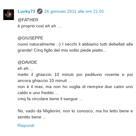
Lucky73
26 gennaio 2011 alle ore 21:01
@FATHER
è proprio così eh eh ....
@GIUSEPPE
nuovi naturalmente :-) I vecchi li abbiamo tutti debellati alla
grande! Cmq figlio del mio solito piede piatto...
@DAVIDE
eh eh ...
metto il ghiaccio 10 minuti poi pediluvio rovente e poi
ancora ghiaccio 10 minuti ...
non è il max, ma non ho voglia di riempire due catini uno
caldo e uno freddo ...
cmq fa circolare bene il sangue ...
No, vado da Migliorini, non lo conosco, ma ho letto bene e
sentito bene ...
Rispondi