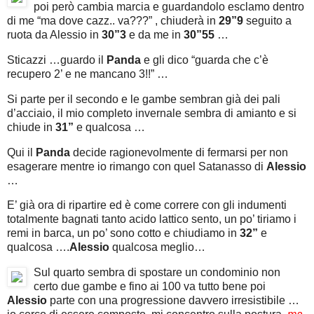
poi però cambia marcia e guardandolo esclamo dentro
di me “ma dove cazz.. va???” , chiuderà in
29”9
seguito a
ruota da Alessio in
30”3
e da me in
30”55
…
Sticazzi …guardo il
Panda
e gli dico “guarda che c’è
recupero 2’ e ne mancano 3!!” …
Si parte per il secondo e le gambe sembran già dei pali
d’acciaio, il mio completo invernale sembra di amianto e si
chiude in
31”
e qualcosa …
Qui il
Panda
decide ragionevolmente di fermarsi per non
esagerare mentre io rimango con quel Satanasso di
Alessio
…
E’ già ora di ripartire ed è come correre con gli indumenti
totalmente bagnati tanto acido lattico sento, un po’ tiriamo i
remi in barca, un po’ sono cotto e chiudiamo in
32”
e
qualcosa ….
Alessio
qualcosa meglio…
Sul quarto sembra di spostare un condominio non
certo due gambe e fino ai 100 va tutto bene poi
Alessio
parte con una progressione davvero irresistibile …