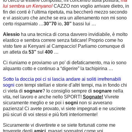
io cerco di essere composto, mi concentro sulla postura,
ma
lui sembra un Kenyano!
CAZZO non voglio arrivare dietro, in
fin dei conti è l’ultima ripetuta, ma beccherò mezzo secondo
e vi assicuro che anche se era un allenamento non mi sono
certo risparmiato …
30”70
io,
30”
bassi lui …
Alessio
ha una tecnica di corsa davvero invidiabile, è molto
elastico e sembra correre senza faticare! Proprio come ho
visto fare ai Kenyani al Campaccio! Parliamo comunque di
un atleta da
53”
sul
400
…
Ci riuniamo e proviamo un po’ di defaticamento, ma io sono
alquanto cotto e continuo a “digerire” la tachipirina …
Sotto la doccia poi ci si lascia andare ai soliti irrefrenabili
sogni
con tempi stellari e storie d’altri tempi, ma in fondo chi
ci vieta di
sognare
? Io consiglio sempre di
sognare
nella
vita, nel lavoro e anche nello SPORT!
Sognate!
Vivrete
sicuramente meglio e se poi i
sogni
non si avverano
pazienza! Ci avete provato, vi siete impegnati e ne uscirete
più sicuri di voi stessi e più forti interiormente!
Sicuramente vi divertirete e se siete fortunati come me
troverete degli
amici,
magari sognatori come voi,