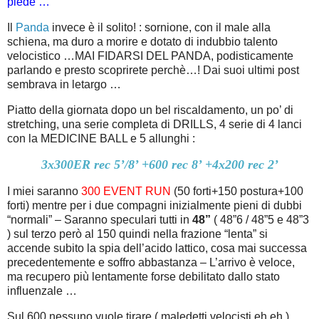
piede …
Il
Panda
invece è il solito! : sornione, con il male alla
schiena, ma duro a morire e dotato di indubbio talento
velocistico …MAI FIDARSI DEL PANDA, podisticamente
parlando e presto scoprirete perchè…! Dai suoi ultimi post
sembrava in letargo …
Piatto della giornata dopo un bel riscaldamento, un po’ di
stretching, una serie completa di DRILLS, 4 serie di 4 lanci
con la MEDICINE BALL e 5 allunghi :
3x300ER rec 5’/8’ +600 rec 8’ +4x200 rec 2’
I miei saranno
300 EVENT RUN
(50 forti+150 postura+100
forti) mentre per i due compagni inizialmente pieni di dubbi
“normali” – Saranno speculari tutti in
48”
( 48”6 / 48”5 e 48”3
) sul terzo però al 150 quindi nella frazione “lenta” si
accende subito la spia dell’acido lattico, cosa mai successa
precedentemente e soffro abbastanza – L’arrivo è veloce,
ma recupero più lentamente forse debilitato dallo stato
influenzale …
Sul 600 nessuno vuole tirare ( maledetti velocisti eh eh ) …