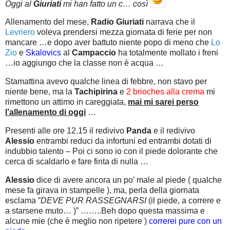
Oggi al
Giuriati
mi han fatto un c… così
Allenamento del mese,
Radio Giuriati
narrava che il
Levriero
voleva prendersi mezza giornata di ferie per non
mancare …e dopo aver battuto niente popo di meno che
Lo
Zio
e
Skalovics
al
Campaccio
ha totalmente mollato i freni
…io aggiungo che la classe non è acqua …
Stamattina avevo qualche linea di febbre, non stavo per
niente bene, ma la
Tachipirina
e
2 brioches alla crema
mi
rimettono un attimo in careggiata,
mai mi sarei perso
l’allenamento di oggi
…
Presenti alle ore 12.15 il redivivo
Panda
e il redivivo
Alessio
entrambi reduci da infortuni ed entrambi dotati di
indubbio talento – Poi ci sono io con il piede dolorante che
cerca di scaldarlo e fare finta di nulla …
Alessio
dice di avere ancora un po’ male al piede ( qualche
mese fa girava in stampelle ), ma, perla della giornata
esclama ”
DEVE PUR RASSEGNARSI
(il piede, a correre e
a starsene muto… )” ……..Beh dopo questa massima e
alcune mie (che è meglio non ripetere )
correrei pure con un