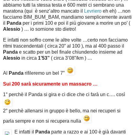
abbiamo tutti la stessa testa e 600 metri ci sembrano una
maratona (qui è senz’altro mancato il
Levriero
eh eh) …non
facciamo BIM_BUM_BAM, mandiamo semplicemente avanti
il
Panda
per i primi 100 e poi il più giovane a morire un po’ (
Alessio
) … io sornione sto dietro!
E infatti non soffro come le altre volte …certo non facciamo
ritmi trascendentali ( circa 20” al 100 ), ma al 400 passo il
Panda
e scatto per un bel finale chiundendo insieme ad
Alessio
in circa
1’53”
( circa 3’08”/km ) …
Al
Panda
rifileremo un bel 7”
Sui 200 sarà sicuramente un massacro …
1° perchè il Panda si gira e ci dice che ci farà un c…. così
2° perchè allenarsi in gruppo è bello, ma nei recuperi si
parla sempre e non si recupera nulla
E infatti il
Panda
parte a razzo e ai 100 è già davanti