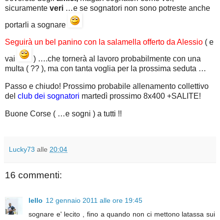
sicuramente
veri
…e se sognatori non sono potreste anche
portarli a sognare
Seguirà un bel panino con la salamella offerto da Alessio
( e
vai
) ….che tornerà al lavoro probabilmente con una
multa ( ?? ), ma con tanta voglia per la prossima seduta …
Passo e chiudo! Prossimo probabile allenamento collettivo
del
club dei sognatori
martedì prossimo 8x400 +SALITE!
Buone Corse ( …e sogni ) a tutti !!
Lucky73
alle
20:04
16 commenti:
lello
12 gennaio 2011 alle ore 19:45
sognare e' lecito , fino a quando non ci mettono latassa sui