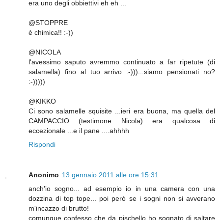
era uno degli obbiettivi eh eh ...
@STOPPRE
è chimica!! :-))
@NICOLA
l'avessimo saputo avremmo continuato a far ripetute (di
salamella) fino al tuo arrivo :-)))...siamo pensionati no?
:-)))))
@KIKKO
Ci sono salamelle squisite ...ieri era buona, ma quella del
CAMPACCIO (testimone Nicola) era qualcosa di
eccezionale ...e il pane ....ahhhh
Rispondi
Anonimo
13 gennaio 2011 alle ore 15:31
anch'io sogno... ad esempio io in una camera con una
dozzina di top tope... poi però se i sogni non si avverano
m'incazzo di brutto!
comunque confesso che da pischello ho sognato di saltare