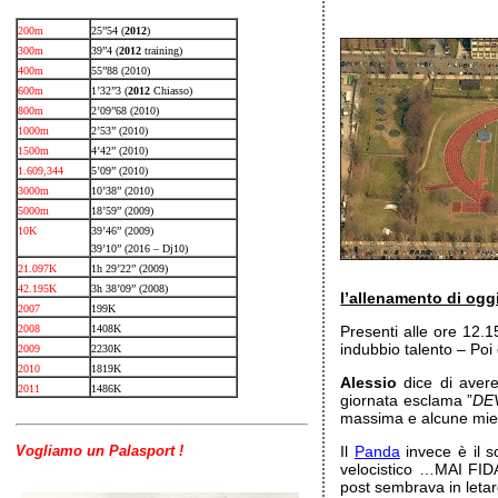
200m
25”54 (
2012
)
300m
39”4 (
2012
training)
400m
55”88 (2010)
600m
1’32”3 (
2012
Chiasso)
800m
2’09”68 (2010)
1000m
2’53” (2010)
1500m
4’42” (2010)
1.609,344
5’09” (2010)
3000m
10’38” (2010)
5000m
18’59” (2009)
10K
39’46” (2009)
39’10” (2016 – Dj10)
21.097K
1h 29’22” (2009)
42.195K
3h 38’09” (2008)
l’allenamento di ogg
2007
199K
2008
1408K
Presenti alle ore 12.15
indubbio talento – Poi 
2009
2230K
2010
1819K
Alessio
dice di avere
2011
1486K
giornata esclama ”
DE
massima e alcune mie 
Vogliamo un Palasport !
Il
Panda
invece è il s
velocistico …MAI FID
post sembrava in leta