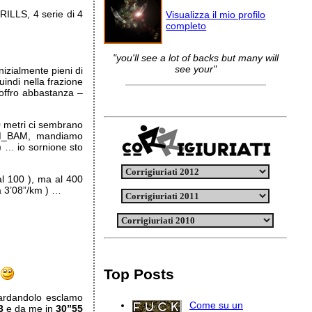
RILLS, 4 serie di 4
Visualizza il mio profilo
completo
"you'll see a lot of backs but many will
see your"
izialmente pieni di
uindi nella frazione
soffro abbastanza –
0 metri ci sembrano
M_BAM, mandiamo
 … io sornione sto
al 100 ), ma al 400
a 3’08”/km ) …
Top Posts
a
ardandolo esclamo
Come su un
3
e da me in
30”55