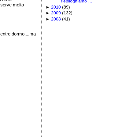
riepiloghiamo …
 serve molto
►
2010
(
89
)
►
2009
(
132
)
►
2008
(
41
)
mentre dormo....ma