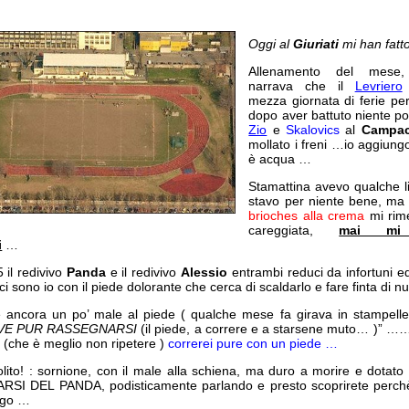
Oggi al
Giuriati
mi han fatt
Allenamento del mes
narrava che il
Levriero
mezza giornata di ferie p
dopo aver battuto niente 
Zio
e
Skalovics
al
Campac
mollato i freni …io aggiung
è acqua …
Stamattina avevo qualche l
stavo per niente bene, ma
brioches alla crema
mi rime
careggiata,
mai mi 
i
…
 il redivivo
Panda
e il redivivo
Alessio
entrambi reduci da infortuni ed
ci sono io con il piede dolorante che cerca di scaldarlo e fare finta di n
 ancora un po’ male al piede ( qualche mese fa girava in stampelle 
VE PUR RASSEGNARSI
(il piede, a correre e a starsene muto… )” …
(che è meglio non ripetere )
correrei pure con un piede …
olito! : sornione, con il male alla schiena, ma duro a morire e dotato 
ARSI DEL PANDA, podisticamente parlando e presto scoprirete perchè
rgo …