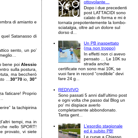
ottovolante…
Dopo i due precedenti
post LATTACIDI sono
calato di forma e mi è
sembra di amianto e
tornata prepotentemente la lombo-
sciatalgia, oltre ad un dolore sul
dorso d...
 quel Satanasso di
Un PB inaspettato
(ma non troppo)
ttico sento, un po’
In effetti non ci avevo
 meglio…
pensato … Le 10K su
strada anche
to bene poi
Alessio
certificate non sono mai 10K, se
ntro sulla postura,
vuoi fare in record “credibile” devi
petuta, ma beccherò
fare 24 g...
ato …
30”70
io,
30”
REDIVIVO
a faticare! Proprio
Sono passati 5 anni dall'ultimo post
…
e ogni volta che passo dal Blog un
po' mi dispiace averlo
ire” la tachipirina
completamente abbondonato.
Tanta gent...
d’altri tempi, ma in
L’esordio stagionale
anche nello SPORT!
ed è subito PB!
 provato, vi siete
Le curve a Chiasso