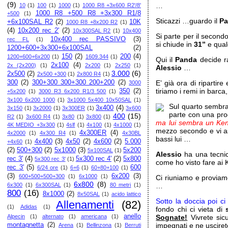
(9)
…
10
(1)
100
(1)
1000
(1)
1000 R8 +3x600 R2'/8'
1000 R8 +500 R8 +3x300 R1/8
+500
(1)
Sticazzi …guardo il
P
+6x100SAL R2
(2)
10K
1000 R8 +8x200 R2
(1)
(4)
10x200 rec 2'
(2)
10x300SAL R2
(1)
10x400
Si parte per il second
10x400 rec PASSIVO
(3)
rec FL
(1)
si chiude in
31”
e qua
1200+600+3x300+6x100SAL
(2)
150
(2)
200
(4)
1200+600+6x200
(1)
1609.344
(1)
Qui il
Panda
decide r
2x100
(4)
2x (2x200)
(1)
2x200
(1)
2x250
(1)
Alessio
…
3.000
(6)
2x500
(2)
2x500 +300
(1)
2x800 R4
(1)
300
(2)
300+300 300+300 200+200
(2)
E’ già ora di ripartir
3000
tiriamo i remi in barc
350
(2)
+5x200
(1)
3000 R3 6x200 R1/3 500
(1)
3x100 6x200 1000
(1)
3x1000 5x400 10x50SAL
(1)
Sul quarto sembra
3x400
(4)
3x150
(1)
3x2000
(1)
3x300ER
(1)
3x600
parte con una pro
400
(15)
R2
(1)
3x600 R4
(1)
3x80
(1)
3x800
(1)
ma lui sembra un Ke
4K MEDIO +3x300
(1)
4slf
(1)
4x100
(1)
4x1000
(1)
mezzo secondo e vi a
4x300ER
(4)
4x2000
(1)
4x300 R4
(1)
4x30BL
bassi lui …
4x400
(3)
4x50
(2)
4x600
(2)
5.000
+4x60
(1)
(2)
500+300
(2)
5x1000
(3)
5x200
5x100SAL
(1)
Alessio
ha una tecnica
rec 3'
(4)
5x300 rec 4'
(2)
5x800
5x300 rec 3'
(1)
come ho visto fare ai
rec 3'
(5)
600
6/24 ore
(1)
6+6
(1)
60+80+100
(1)
(3)
6x200
(3)
600+500+500+300
(1)
6x1000
(1)
Ci riuniamo e proviamo
6x800
(8)
6x300
(1)
6x300SAL
(1)
80 metri
(1)
…
800
(16)
8x1000
(2)
8x50SAL
(1)
acido lattico
Sotto la doccia poi ci 
Allenamenti
(82)
(1)
Adidas
(1)
fondo chi ci vieta di
anello
Alpecin
(1)
alternato
(1)
americana
(1)
Sognate!
Vivrete sic
montagnetta
(2)
impegnati e ne uscirete 
Arena
(1)
Bellinzona
(1)
Berruti