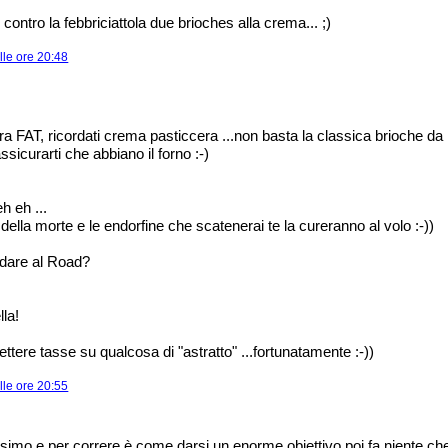
contro la febbriciattola due brioches alla crema... ;)
lle ore 20:48
a FAT, ricordati crema pasticcera ...non basta la classica brioche da 
ssicurarti che abbiano il forno :-)
h eh ...
o della morte e le endorfine che scatenerai te la cureranno al volo :-))
ndare al Road?
la!
tere tasse su qualcosa di "astratto" ...fortunatamente :-))
lle ore 20:55
ssimo e per correre è come darsi un enorme obiettivo poi fa niente che