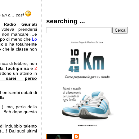
o un c… così
searching ...
e,
Radio Giuriati
voleva prendersi
er non mancare …e
popo di meno che
Lo
cio
ha totalmente
o che la classe non
inea di febbre, non
 la
Tachipirina
e
2
ttono un attimo in
sarei perso
 entrambi dotati di
ulla …
), ma, perla della
…..Beh dopo questa
di indubbio talento
…! Dai suoi ultimi