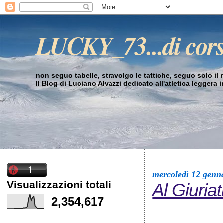
LUCKY_73...di cor
non seguo tabelle, stravolgo le tattiche, seguo solo il mi
Il Blog di Luciano Alvazzi dedicato all'atletica leggera 
mercoledì 12 genn
Visualizzazioni totali
Al Giuriat
2,354,617