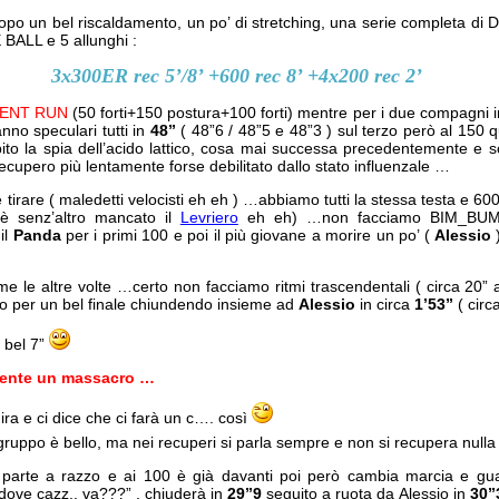
dopo un bel riscaldamento, un po’ di stretching, una serie completa di D
 BALL e 5 allunghi :
3x300ER rec 5’/8’ +600 rec 8’ +4x200 rec 2’
VENT RUN
(50 forti+150 postura+100 forti) mentre per i due compagni in
nno speculari tutti in
48”
( 48”6 / 48”5 e 48”3 ) sul terzo però al 150 q
bito la spia dell’acido lattico, cosa mai successa precedentemente e 
recupero più lentamente forse debilitato dallo stato influenzale …
tirare ( maledetti velocisti eh eh ) …abbiamo tutti la stessa testa e 60
 senz’altro mancato il
Levriero
eh eh) …non facciamo BIM_BU
il
Panda
per i primi 100 e poi il più giovane a morire un po’ (
Alessio
)
ome le altre volte …certo non facciamo ritmi trascendentali ( circa 20” 
o per un bel finale chiundendo insieme ad
Alessio
in circa
1’53”
( circ
 bel 7”
mente un massacro …
ira e ci dice che ci farà un c…. così
 gruppo è bello, ma nei recuperi si parla sempre e non si recupera null
parte a razzo e ai 100 è già davanti poi però cambia marcia e gu
dove cazz.. va???” , chiuderà in
29”9
seguito a ruota da Alessio in
30”