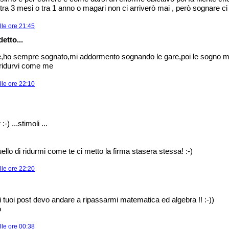
ra 3 mesi o tra 1 anno o magari non ci arriverò mai , però sognare ci
lle ore 21:45
etto...
re,ho sempre sognato,mi addormento sognando le gare,poi le sogno 
e ridurvi come me
lle ore 22:10
-) ...stimoli ...
quello di ridurmi come te ci metto la firma stasera stessa! :-)
lle ore 22:20
 i tuoi post devo andare a ripassarmi matematica ed algebra !! :-))
o
lle ore 00:38