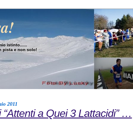
sa!
o istinto......
in pista e non solo!
aio 2011
i “Attenti a Quei 3 Lattacidi” …