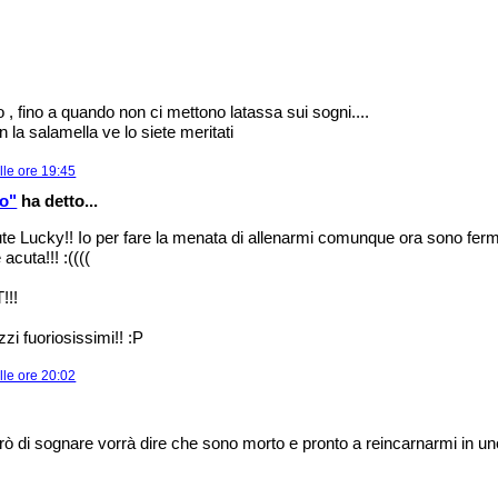
o , fino a quando non ci mettono latassa sui sogni....
on la salamella ve lo siete meritati
lle ore 19:45
zo"
ha detto...
ute Lucky!! Io per fare la menata di allenarmi comunque ora sono fermo
acuta!!! :((((
!!
zi fuoriosissimi!! :P
lle ore 20:02
 di sognare vorrà dire che sono morto e pronto a reincarnarmi in u