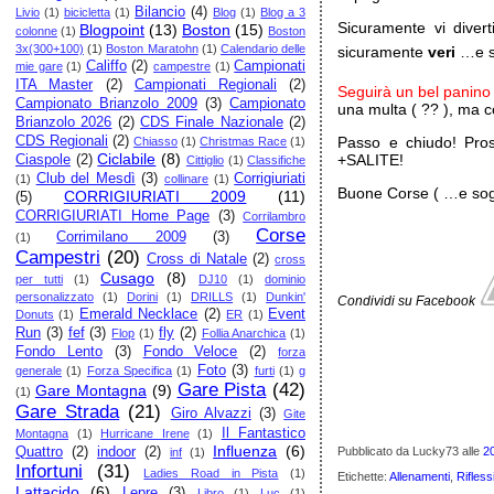
Bilancio
(4)
Livio
(1)
bicicletta
(1)
Blog
(1)
Blog a 3
Sicuramente vi diver
Blogpoint
(13)
Boston
(15)
colonne
(1)
Boston
3x(300+100)
(1)
Boston Maratohn
(1)
Calendario delle
sicuramente
veri
…e se
Califfo
(2)
Campionati
mie gare
(1)
campestre
(1)
ITA Master
(2)
Campionati Regionali
(2)
Seguirà un bel panino 
Campionato Brianzolo 2009
(3)
Campionato
una multa ( ?? ), ma 
Brianzolo 2026
(2)
CDS Finale Nazionale
(2)
CDS Regionali
(2)
Passo e chiudo! Pros
Chiasso
(1)
Christmas Race
(1)
Ciclabile
(8)
+SALITE!
Ciaspole
(2)
Cittiglio
(1)
Classifiche
Club del Mesdì
(3)
Corrigiuriati
(1)
collinare
(1)
Buone Corse ( …e sogni
CORRIGIURIATI 2009
(11)
(5)
CORRIGIURIATI Home Page
(3)
Corrilambro
Corse
Corrimilano 2009
(3)
(1)
Campestri
(20)
Cross di Natale
(2)
cross
Cusago
(8)
per tutti
(1)
DJ10
(1)
dominio
personalizzato
(1)
Dorini
(1)
DRILLS
(1)
Dunkin'
Condividi su Facebook
Emerald Necklace
(2)
Event
Donuts
(1)
ER
(1)
Run
(3)
fef
(3)
fly
(2)
Flop
(1)
Follia Anarchica
(1)
Fondo Lento
(3)
Fondo Veloce
(2)
forza
Foto
(3)
generale
(1)
Forza Specifica
(1)
furti
(1)
g
Gare Pista
(42)
Gare Montagna
(9)
(1)
Gare Strada
(21)
Giro Alvazzi
(3)
Gite
Il Fantastico
Montagna
(1)
Hurricane Irene
(1)
Influenza
(6)
Quattro
(2)
indoor
(2)
Pubblicato da Lucky73
alle
2
inf
(1)
Infortuni
(31)
Ladies Road in Pista
(1)
Etichette:
Allenamenti
,
Rifless
Lattacido
(6)
Lepre
(3)
Libro
(1)
Luc
(1)