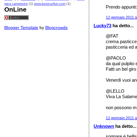
gara campestre
(1)
www.luciorunfun.com
(1)
Prendo appunti: 
OnLine
12 gennaio 2011 a
Lucky73
ha detto...
Blogger Template
by
Blogcrowds
@FAT
crema pasticcer
pasticceria ed a
@PAOLO
da qual pulpito e
Fatti un bel gir
Venerdì vuoi a
@LELLO
Viva La Salamel
non possono met
12 gennaio 2011 a
Unknown
ha detto...
sognare è belli