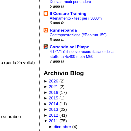
Dei vari modi per cadere
6 anni fa
Il Corsaro Training
Allenamento - test per i 3000m
6 anni fa
Runnerpanda
Controprestazione (#Parkrun 159)
6 anni fa
Correndo col Pimpe
4'12"71 è il nuovo record italiano della
staffetta 4x400 metri M60
7 anni fa
 (per la 2a volta!)
Archivio Blog
►
2026
(
2
)
►
2021
(
2
)
►
2016
(
17
)
►
2015
(
1
)
►
2014
(
11
)
►
2013
(
22
)
►
2012
(
41
)
no scarabeo
▼
2011
(
75
)
►
dicembre
(
4
)