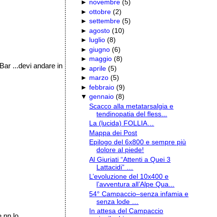
►
novembre
(
5
)
►
ottobre
(
2
)
►
settembre
(
5
)
►
agosto
(
10
)
►
luglio
(
8
)
►
giugno
(
6
)
►
maggio
(
8
)
Bar ...devi andare in
►
aprile
(
5
)
►
marzo
(
5
)
►
febbraio
(
9
)
▼
gennaio
(
8
)
Scacco alla metatarsalgia e
tendinopatia del fless...
La (lucida) FOLLIA…
Mappa dei Post
Epilogo del 6x800 e sempre più
dolore al piede!
Al Giuriati “Attenti a Quei 3
Lattacidi” …
L’evoluzione del 10x400 e
l’avventura all’Alpe Qua...
54° Campaccio–senza infamia e
senza lode …
In attesa del Campaccio
 nn lo