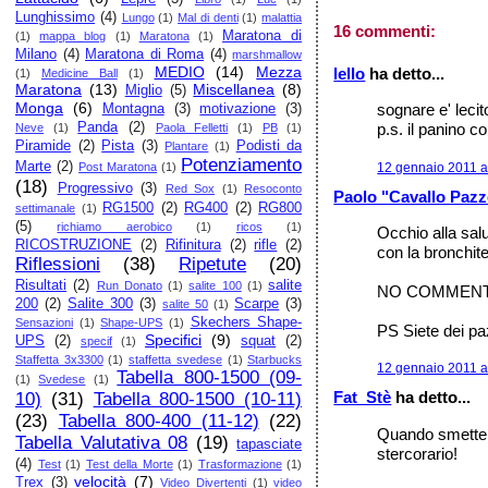
Lunghissimo
(4)
Lungo
(1)
Mal di denti
(1)
malattia
16 commenti:
Maratona di
(1)
mappa blog
(1)
Maratona
(1)
Milano
(4)
Maratona di Roma
(4)
marshmallow
MEDIO
(14)
Mezza
lello
ha detto...
(1)
Medicine Ball
(1)
Maratona
(13)
Miscellanea
(8)
Miglio
(5)
Monga
(6)
sognare e' lecit
Montagna
(3)
motivazione
(3)
Panda
(2)
p.s. il panino c
Neve
(1)
Paola Felletti
(1)
PB
(1)
Piramide
(2)
Pista
(3)
Podisti da
Plantare
(1)
Potenziamento
Marte
(2)
12 gennaio 2011 a
Post Maratona
(1)
(18)
Progressivo
(3)
Red Sox
(1)
Resoconto
Paolo "Cavallo Paz
RG1500
(2)
RG400
(2)
RG800
settimanale
(1)
(5)
richiamo aerobico
(1)
ricos
(1)
Occhio alla sal
RICOSTRUZIONE
(2)
Rifinitura
(2)
rifle
(2)
con la bronchite 
Riflessioni
(38)
Ripetute
(20)
Risultati
(2)
salite
Run Donato
(1)
salite 100
(1)
NO COMMENT!
200
(2)
Salite 300
(3)
Scarpe
(3)
salite 50
(1)
Skechers Shape-
Sensazioni
(1)
Shape-UPS
(1)
PS Siete dei paz
Specifici
(9)
UPS
(2)
squat
(2)
specif
(1)
Staffetta 3x3300
(1)
staffetta svedese
(1)
Starbucks
12 gennaio 2011 a
Tabella 800-1500 (09-
(1)
Svedese
(1)
Fat_Stè
ha detto...
10)
(31)
Tabella 800-1500 (10-11)
(23)
Tabella 800-400 (11-12)
(22)
Quando smetterò
Tabella Valutativa 08
(19)
tapasciate
stercorario!
(4)
Test
(1)
Test della Morte
(1)
Trasformazione
(1)
velocità
(7)
Trex
(3)
Video Divertenti
(1)
video