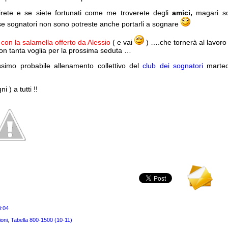
tirete e se siete fortunati come me troverete degli
amici,
magari so
 sognatori non sono potreste anche portarli a sognare
con la salamella offerto da Alessio
( e vai
) ….che tornerà al lavor
con tanta voglia per la prossima seduta …
simo probabile allenamento collettivo del
club dei sognatori
marted
 ) a tutti !!
0:04
ioni
,
Tabella 800-1500 (10-11)