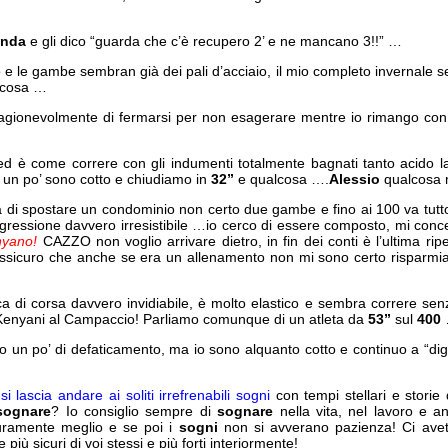
anda
e gli dico “guarda che c’è recupero 2’ e ne mancano 3!!” …
o e le gambe sembran già dei pali d’acciaio, il mio completo invernale 
lcosa …
agionevolmente di fermarsi per non esagerare mentre io rimango con
e ed è come correre con gli indumenti totalmente bagnati tanto acido la
a, un po’ sono cotto e chiudiamo in
32”
e qualcosa ….
Alessio
qualcosa
 di spostare un condominio non certo due gambe e fino ai 100 va tut
gressione davvero irresistibile …io cerco di essere composto, mi conce
nyano!
CAZZO non voglio arrivare dietro, in fin dei conti è l’ultima ri
ssicuro che anche se era un allenamento non mi sono certo risparmi
 di corsa davvero invidiabile, è molto elastico e sembra correre senz
 Kenyani al Campaccio! Parliamo comunque di un atleta da
53”
sul
400
 un po’ di defaticamento, ma io sono alquanto cotto e continuo a “diger
si lascia andare ai soliti irrefrenabili sogni
con tempi stellari e storie 
sognare
? Io consiglio sempre di
sognare
nella vita, nel lavoro e 
uramente meglio e se poi i
sogni
non si avverano pazienza! Ci avete
più sicuri di voi stessi e più forti interiormente!