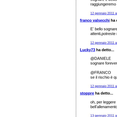
raggiungeremo t
12 gennaio 2011 a
franco valsecchi
ha d
E' bello sogna
attenti,potrest
12 gennaio 2011 a
Lucky73
ha detto...
@DANIELE
sognare forever :
@FRANCO
se il rischio è 
12 gennaio 2011 a
stoppre
ha detto...
oh, per leggere
bell'allenament
13 gennaio 2011 a