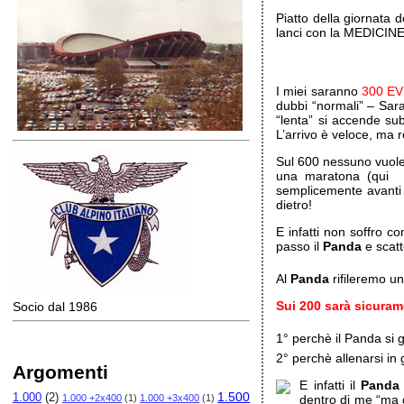
Piatto della giornata 
lanci con la MEDICINE
I miei saranno
300 E
dubbi “normali” – Sara
“lenta” si accende su
L’arrivo è veloce, ma 
Sul 600 nessuno vuole 
una maratona (qui è
semplicemente avanti 
dietro!
E infatti non soffro c
passo il
Panda
e scatt
Al
Panda
rifileremo un
Sui 200 sarà sicura
Socio dal 1986
1° perchè il Panda si g
2° perchè allenarsi in
Argomenti
E infatti il
Panda
1.500
1.000
(2)
1.000 +2x400
(1)
1.000 +3x400
(1)
dentro di me “ma 