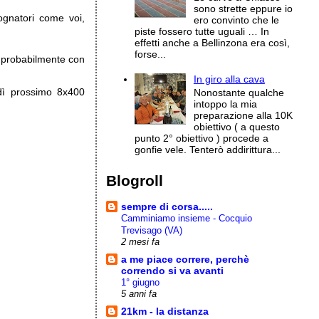
sono strette eppure io
gnatori come voi,
ero convinto che le
piste fossero tutte uguali … In
effetti anche a Bellinzona era così,
forse...
o probabilmente con
In giro alla cava
ì prossimo 8x400
Nonostante qualche
intoppo la mia
preparazione alla 10K
obiettivo ( a questo
punto 2° obiettivo ) procede a
gonfie vele. Tenterò addirittura...
Blogroll
sempre di corsa.....
Camminiamo insieme - Cocquio
Trevisago (VA)
2 mesi fa
a me piace correre, perchè
correndo si va avanti
1° giugno
5 anni fa
21km - la distanza