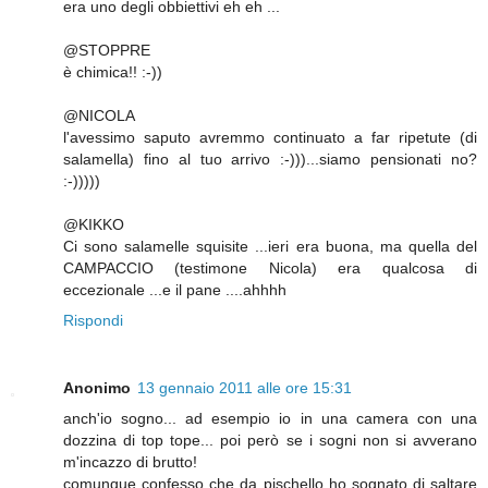
era uno degli obbiettivi eh eh ...
@STOPPRE
è chimica!! :-))
@NICOLA
l'avessimo saputo avremmo continuato a far ripetute (di
salamella) fino al tuo arrivo :-)))...siamo pensionati no?
:-)))))
@KIKKO
Ci sono salamelle squisite ...ieri era buona, ma quella del
CAMPACCIO (testimone Nicola) era qualcosa di
eccezionale ...e il pane ....ahhhh
Rispondi
Anonimo
13 gennaio 2011 alle ore 15:31
anch'io sogno... ad esempio io in una camera con una
dozzina di top tope... poi però se i sogni non si avverano
m'incazzo di brutto!
comunque confesso che da pischello ho sognato di saltare