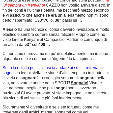
io cerco di essere composto, mi concentro sulla postura,
ma
lui sembra un Kenyano!
CAZZO non voglio arrivare dietro, in
fin dei conti è l’ultima ripetuta, ma beccherò mezzo secondo
e vi assicuro che anche se era un allenamento non mi sono
certo risparmiato …
30”70
io,
30”
bassi lui …
Alessio
ha una tecnica di corsa davvero invidiabile, è molto
elastico e sembra correre senza faticare! Proprio come ho
visto fare ai Kenyani al Campaccio! Parliamo comunque di
un atleta da
53”
sul
400
…
Ci riuniamo e proviamo un po’ di defaticamento, ma io sono
alquanto cotto e continuo a “digerire” la tachipirina …
Sotto la doccia poi ci si lascia andare ai soliti irrefrenabili
sogni
con tempi stellari e storie d’altri tempi, ma in fondo chi
ci vieta di
sognare
? Io consiglio sempre di
sognare
nella
vita, nel lavoro e anche nello SPORT!
Sognate!
Vivrete
sicuramente meglio e se poi i
sogni
non si avverano
pazienza! Ci avete provato, vi siete impegnati e ne uscirete
più sicuri di voi stessi e più forti interiormente!
Sicuramente vi divertirete e se siete fortunati come me
troverete degli
amici,
magari sognatori come voi,