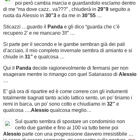
poi però cambia marcia e guardandolo esclamo dentro
di me “ma dove cazz.. va???” , chiuderà in
29”9
seguito a
ruota da Alessio in
30”3
e da me in
30”55
…
Sticazzi …guardo il
Panda
e gli dico “guarda che c’è
recupero 2’ e ne mancano 3!!” …
Si parte per il secondo e le gambe sembran già dei pali
d’acciaio, il mio completo invernale sembra di amianto e si
chiude in
31”
e qualcosa …
Qui il
Panda
decide ragionevolmente di fermarsi per non
esagerare mentre io rimango con quel Satanasso di
Alessio
…
E’ già ora di ripartire ed è come correre con gli indumenti
totalmente bagnati tanto acido lattico sento, un po’ tiriamo i
remi in barca, un po’ sono cotto e chiudiamo in
32”
e
qualcosa ….
Alessio
qualcosa meglio…
Sul quarto sembra di spostare un condominio non
certo due gambe e fino ai 100 va tutto bene poi
Alessio
parte con una progressione davvero irresistibile …