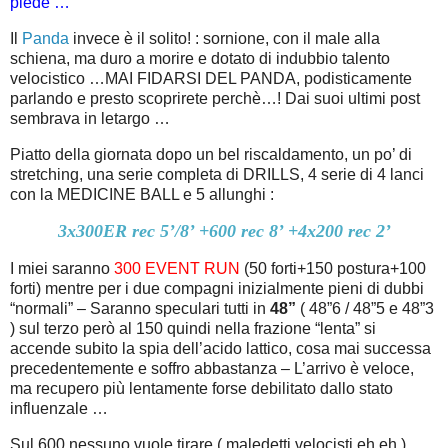
piede …
Il
Panda
invece è il solito! : sornione, con il male alla
schiena, ma duro a morire e dotato di indubbio talento
velocistico …MAI FIDARSI DEL PANDA, podisticamente
parlando e presto scoprirete perchè…! Dai suoi ultimi post
sembrava in letargo …
Piatto della giornata dopo un bel riscaldamento, un po’ di
stretching, una serie completa di DRILLS, 4 serie di 4 lanci
con la MEDICINE BALL e 5 allunghi :
3x300ER rec 5’/8’ +600 rec 8’ +4x200 rec 2’
I miei saranno
300 EVENT RUN
(50 forti+150 postura+100
forti) mentre per i due compagni inizialmente pieni di dubbi
“normali” – Saranno speculari tutti in
48”
( 48”6 / 48”5 e 48”3
) sul terzo però al 150 quindi nella frazione “lenta” si
accende subito la spia dell’acido lattico, cosa mai successa
precedentemente e soffro abbastanza – L’arrivo è veloce,
ma recupero più lentamente forse debilitato dallo stato
influenzale …
Sul 600 nessuno vuole tirare ( maledetti velocisti eh eh ) …