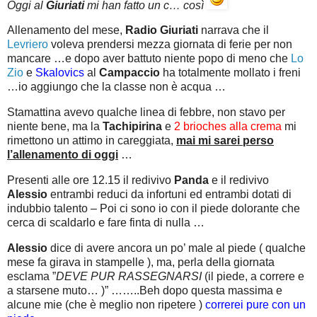
Oggi al
Giuriati
mi han fatto un c… così
Allenamento del mese,
Radio Giuriati
narrava che il
Levriero
voleva prendersi mezza giornata di ferie per non
mancare …e dopo aver battuto niente popo di meno che
Lo
Zio
e
Skalovics
al
Campaccio
ha totalmente mollato i freni
…io aggiungo che la classe non è acqua …
Stamattina avevo qualche linea di febbre, non stavo per
niente bene, ma la
Tachipirina
e
2 brioches alla crema
mi
rimettono un attimo in careggiata,
mai mi sarei perso
l’allenamento di oggi
…
Presenti alle ore 12.15 il redivivo
Panda
e il redivivo
Alessio
entrambi reduci da infortuni ed entrambi dotati di
indubbio talento – Poi ci sono io con il piede dolorante che
cerca di scaldarlo e fare finta di nulla …
Alessio
dice di avere ancora un po’ male al piede ( qualche
mese fa girava in stampelle ), ma, perla della giornata
esclama ”
DEVE PUR RASSEGNARSI
(il piede, a correre e
a starsene muto… )” ……..Beh dopo questa massima e
alcune mie (che è meglio non ripetere )
correrei pure con un