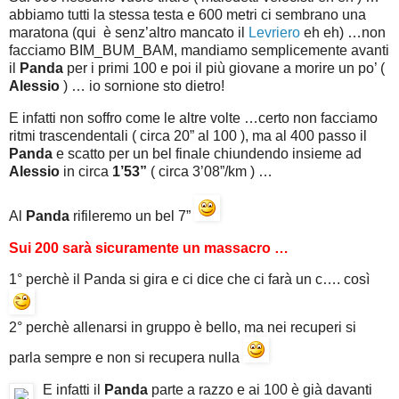
abbiamo tutti la stessa testa e 600 metri ci sembrano una
maratona (qui è senz’altro mancato il
Levriero
eh eh) …non
facciamo BIM_BUM_BAM, mandiamo semplicemente avanti
il
Panda
per i primi 100 e poi il più giovane a morire un po’ (
Alessio
) … io sornione sto dietro!
E infatti non soffro come le altre volte …certo non facciamo
ritmi trascendentali ( circa 20” al 100 ), ma al 400 passo il
Panda
e scatto per un bel finale chiundendo insieme ad
Alessio
in circa
1’53”
( circa 3’08”/km ) …
Al
Panda
rifileremo un bel 7”
Sui 200 sarà sicuramente un massacro …
1° perchè il Panda si gira e ci dice che ci farà un c…. così
2° perchè allenarsi in gruppo è bello, ma nei recuperi si
parla sempre e non si recupera nulla
E infatti il
Panda
parte a razzo e ai 100 è già davanti