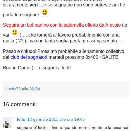
sicuramente
veri
…e se sognatori non sono potreste anche
portarli a sognare
Seguirà un bel panino con la salamella offerto da Alessio
( e
vai
) ….che tornerà al lavoro probabilmente con una
multa ( ?? ), ma con tanta voglia per la prossima seduta …
Passo e chiudo! Prossimo probabile allenamento collettivo
del
club dei sognatori
martedì prossimo 8x400 +SALITE!
Buone Corse ( …e sogni ) a tutti !!
Lucky73
alle
20:04
16 commenti:
lello
12 gennaio 2011 alle ore 19:45
sognare e' lecito , fino a quando non ci mettono latassa sui