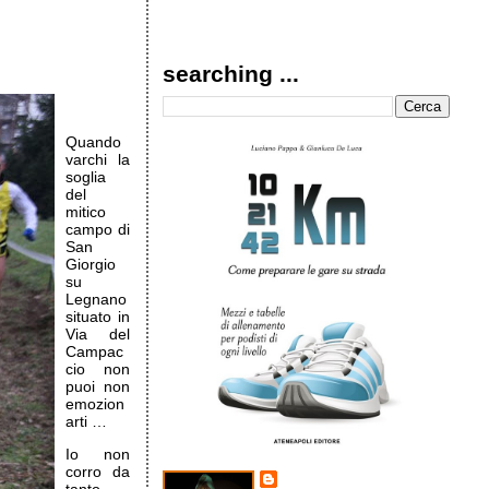
searching ...
Quando
varchi la
soglia
del
mitico
campo di
San
Giorgio
su
Legnano
situato in
Via del
Campac
cio non
puoi non
emozion
arti …
Io non
corro da