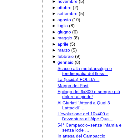
►
novembre
(
5
)
►
ottobre
(
2
)
►
settembre
(
5
)
►
agosto
(
10
)
►
luglio
(
8
)
►
giugno
(
6
)
►
maggio
(
8
)
►
aprile
(
5
)
►
marzo
(
5
)
►
febbraio
(
9
)
▼
gennaio
(
8
)
Scacco alla metatarsalgia e
tendinopatia del fless...
La (lucida) FOLLIA…
Mappa dei Post
Epilogo del 6x800 e sempre più
dolore al piede!
Al Giuriati “Attenti a Quei 3
Lattacidi” …
L’evoluzione del 10x400 e
l’avventura all’Alpe Qua...
54° Campaccio–senza infamia e
senza lode …
In attesa del Campaccio