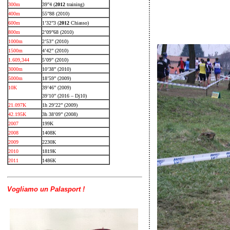
300m
39”4 (
2012
training)
400m
55”88 (2010)
600m
1’32”3 (
2012
Chiasso)
800m
2’09”68 (2010)
1000m
2’53” (2010)
1500m
4’42” (2010)
1.609,344
5’09” (2010)
3000m
10’38” (2010)
5000m
18’59” (2009)
10K
39’46” (2009)
39’10” (2016 – Dj10)
21.097K
1h 29’22” (2009)
42.195K
3h 38’09” (2008)
2007
199K
2008
1408K
2009
2230K
2010
1819K
2011
1486K
Vogliamo un Palasport !