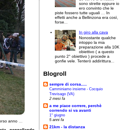
sono strette eppure io
ero convinto che le
piste fossero tutte uguali … In
effetti anche a Bellinzona era così,
forse...
In giro alla cava
Nonostante qualche
intoppo la mia
preparazione alla 10K
obiettivo ( a questo
punto 2° obiettivo ) procede a
gonfie vele. Tenterò addirittura...
Blogroll
sempre di corsa.....
Camminiamo insieme - Cocquio
Trevisago (VA)
2 mesi fa
a me piace correre, perchè
correndo si va avanti
1° giugno
5 anni fa
corso anno …
21km - la distanza
usta
,
pennellando