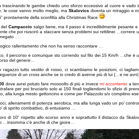
a trascinando le gambe chiedo uno sforzo eccessivo al cuore e vado i
e, le cose vanno molto meglio, ma
Skalovics
diventa un miraggio e no
si” prontamente della sconfitta alla Christmas Race
 del
Campaccio
salgo bene, ma il passo è incredibilmente pesante e 
nte che poi riuscirò a staccare senza problemi sui rettilinei …correre
o negato …
siologico rallentamento che non ha senso raccontare …
ico, il percorso e comunque sto correndo sul filo dei 15 Km/h …che è 
rcorso del genere…
ragazzo tutto vestito di rosso, ci scambiamo le posizioni, ci tagliam
guenze di un cross anche se io credo di averne più di lui (…e ne avrò
00
dove avrei potuto fare moooolto di più e invece
mi accontento
a tene
trafare per poi bruciarlo solo ai 150 finali togliendomi lo sfizio di pre
 alla lunga mesto gettoncino e come per Palazzolo s/o compitino es
loci, allenamenti di potenza aerobica, ma alla lunga vado un po’ contro
o’ di spirito combattivo, di entusiamo …
oro di 10” rispetto allo scorso anno e soprattutto il distacco da Skalo
no …insomma c’è anche di che gioire…