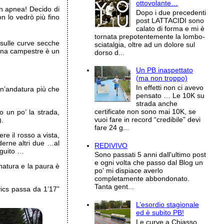
ottovolante…
n apnea! Decido di
Dopo i due precedenti
n lo vedrò più fino
post LATTACIDI sono
calato di forma e mi è
tornata prepotentemente la lombo-
sulle curve secche
sciatalgia, oltre ad un dolore sul
 una campestre è un
dorso d...
Un PB inaspettato
(ma non troppo)
In effetti non ci avevo
un’andatura più che
pensato … Le 10K su
strada anche
certificate non sono mai 10K, se
o un po’ la strada,
vuoi fare in record “credibile” devi
).
fare 24 g...
re il rosso a vista,
nderne altri due …al
REDIVIVO
eguito …
Sono passati 5 anni dall'ultimo post
e ogni volta che passo dal Blog un
natura e la paura è
po' mi dispiace averlo
completamente abbondonato.
Tanta gent...
vics passa da 1’17”
L’esordio stagionale
ed è subito PB!
Le curve a Chiasso