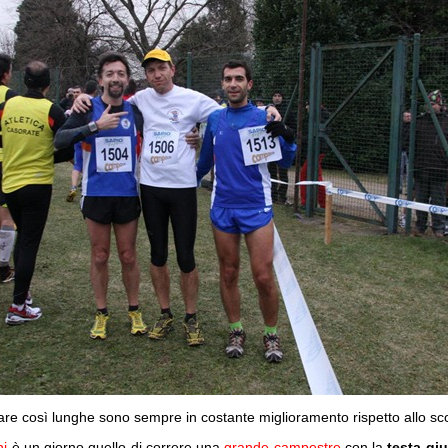
re così lunghe sono sempre in costante miglioramento rispetto allo s
ni
è un giorno quello di correre una
grande campestre
con la
testa gi