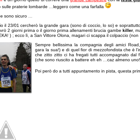
 sulle praterie lombarde …leggero come una farfalla
 ne sono sicuro …
io il 23/01 cercherò la grande gara (sono di coccio, lo so) e soprattutt
vrò 2 giorni prima o il giorno prima allenamenti brucia gambe
killer
, m
EKA! ) ; ecco lì, a San Vittore Olona, magari ci scappa il colpaccio (no
Sempre bellissima la compagnia degli amici Road
gara la sua!) e di quel fior di mezzofondista che è l
che zitto zitto ci ha fregati tutti accompagnato dal 
(che sono riuscito a battere eh eh …caz almeno uno
Poi però do a tutti appuntamento in pista, questa pr