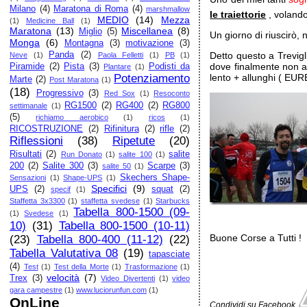
Milano
(4)
Maratona di Roma
(4)
marshmallow
le traiettorie
, volando
MEDIO
(14)
Mezza
(1)
Medicine Ball
(1)
Maratona
(13)
Miscellanea
(8)
Miglio
(5)
Un giorno di riuscirò,
Monga
(6)
Montagna
(3)
motivazione
(3)
Panda
(2)
Detto questo a Trevigl
Neve
(1)
Paola Felletti
(1)
PB
(1)
dove finalmente non a
Piramide
(2)
Pista
(3)
Podisti da
Plantare
(1)
Potenziamento
lento + allunghi ( EUR
Marte
(2)
Post Maratona
(1)
(18)
Progressivo
(3)
Red Sox
(1)
Resoconto
RG1500
(2)
RG400
(2)
RG800
settimanale
(1)
(5)
richiamo aerobico
(1)
ricos
(1)
RICOSTRUZIONE
(2)
Rifinitura
(2)
rifle
(2)
Riflessioni
(38)
Ripetute
(20)
Risultati
(2)
salite
Run Donato
(1)
salite 100
(1)
200
(2)
Salite 300
(3)
Scarpe
(3)
salite 50
(1)
Skechers Shape-
Sensazioni
(1)
Shape-UPS
(1)
Specifici
(9)
UPS
(2)
squat
(2)
specif
(1)
Staffetta 3x3300
(1)
staffetta svedese
(1)
Starbucks
Tabella 800-1500 (09-
(1)
Svedese
(1)
10)
(31)
Tabella 800-1500 (10-11)
Buone Corse a Tutti !
(23)
Tabella 800-400 (11-12)
(22)
Tabella Valutativa 08
(19)
tapasciate
(4)
Test
(1)
Test della Morte
(1)
Trasformazione
(1)
velocità
(7)
Trex
(3)
Video Divertenti
(1)
video
gara campestre
(1)
www.luciorunfun.com
(1)
OnLine
Condividi su Facebook