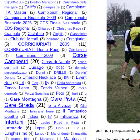
3x(300+100)
(1)
Boston Maratohn
(1)
Calendario delle
Califfo
(2)
Campionati
mie gare
(1)
campestre
(1)
ITA Master
(2)
Campionati Regionali
(2)
Campionato Brianzolo 2009
(3)
Campionato
Brianzolo 2026
(2)
CDS Finale Nazionale
(2)
CDS Regionali
(2)
Chiasso
(1)
Christmas Race
(1)
Ciclabile
(8)
Ciaspole
(2)
Cittiglio
(1)
Classifiche
Club del Mesdì
(3)
Corrigiuriati
(1)
collinare
(1)
CORRIGIURIATI 2009
(11)
(5)
CORRIGIURIATI Home Page
(3)
Corrilambro
Corse
Corrimilano 2009
(3)
(1)
Campestri
(20)
Cross di Natale
(2)
cross
Cusago
(8)
per tutti
(1)
DJ10
(1)
dominio
personalizzato
(1)
Dorini
(1)
DRILLS
(1)
Dunkin'
Emerald Necklace
(2)
Event
Donuts
(1)
ER
(1)
Run
(3)
fef
(3)
fly
(2)
Flop
(1)
Follia Anarchica
(1)
Fondo Lento
(3)
Fondo Veloce
(2)
forza
Foto
(3)
generale
(1)
Forza Specifica
(1)
furti
(1)
g
Gare Pista
(42)
Gare Montagna
(9)
(1)
Gare Strada
(21)
Giro Alvazzi
(3)
Gite
Il Fantastico
Montagna
(1)
Hurricane Irene
(1)
Influenza
(6)
Quattro
(2)
indoor
(2)
inf
(1)
Infortuni
(31)
Ladies Road in Pista
(1)
Lattacido
(6)
Lepre
(3)
Libro
(1)
Luc
(1)
pur non preparando ga
Lunghissimo
(4)
Lungo
(1)
Mal di denti
(1)
malattia
Maratona di
(1)
mappa blog
(1)
Maratona
(1)
Uno dei miei tanti
sog