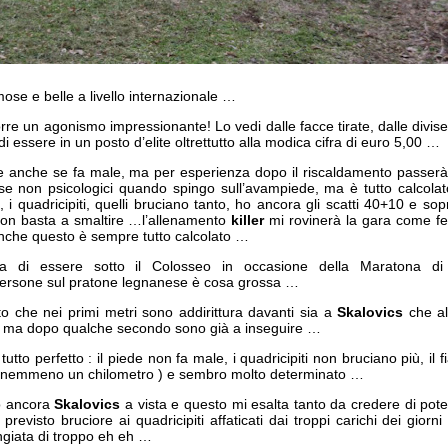
mose e belle a livello internazionale …
orre un agonismo impressionante! Lo vedi dalle facce tirate, dalle divise
 di essere in un posto d’elite oltrettutto alla modica cifra di euro 5,00 …
e anche se fa male, ma per esperienza dopo il riscaldamento passerà
 se non psicologici quando spingo sull’avampiede, ma è tutto calcol
i quadricipiti, quelli bruciano tanto, ho ancora gli scatti 40+10 e sopr
on basta a smaltire …l’allenamento
killer
mi rovinerà la gara come f
he questo è sempre tutto calcolato …
ra di essere sotto il Colosseo in occasione della Maratona di
persone sul pratone legnanese è cosa grossa …
anto che nei primi metri sono addirittura davanti sia a
Skalovics
che al
 ma dopo qualche secondo sono già a inseguire …
tto perfetto : il piede non fa male, i quadricipiti non bruciano più, il f
 nemmeno un chilometro ) e sembro molto determinato …
ho ancora
Skalovics
a vista e questo mi esalta tanto da credere di pot
previsto bruciore ai quadricipiti affaticati dai troppi carichi dei giorn
giata di troppo eh eh …