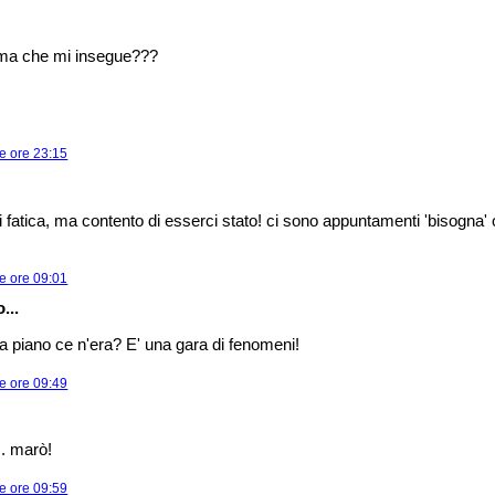
ima che mi insegue???
e ore 23:15
di fatica, ma contento di esserci stato! ci sono appuntamenti 'bisogna'
e ore 09:01
...
 piano ce n'era? E' una gara di fenomeni!
e ore 09:49
.. marò!
e ore 09:59