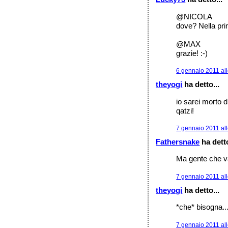
@NICOLA
dove? Nella pr
@MAX
grazie! :-)
6 gennaio 2011 all
theyogi
ha detto...
io sarei morto 
qatzi!
7 gennaio 2011 all
Fathersnake
ha detto
Ma gente che va
7 gennaio 2011 all
theyogi
ha detto...
*che* bisogna..
7 gennaio 2011 all