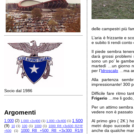
delle campestri più fa
L’aria è frizzante e sc
e subito ti rendi conto
Il piede sembra tener
darà grossi problemi
sono un po’ le gambe, 
martedì …un giorno n
per l’
Idroscalo
…ma anc
Alla partenza semb
impressionante! 300 
Socio dal 1986
Difficile fare ritmo t
Frigerio
…me li godo,
Per un attimo sembra tu
Argomenti
vedere non è passato
1.500
Al primo giro ( 2K ) 
1.000
(2)
1.000 +2x400
(1)
1.000 +3x400
(1)
(9)
metri dopo succede il 
10
(1)
100
(1)
1000
(1)
1000 R8 +3x600 R2'/8'
anche da qualche man
1000 R8 +500 R8 +3x300 R1/8
+500
(1)