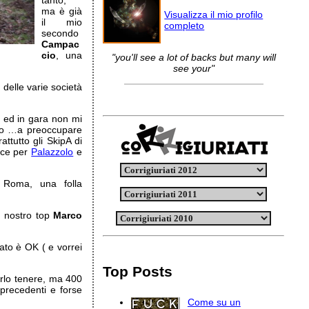
tanto,
ma è già
Visualizza il mio profilo
il mio
completo
secondo
Campac
cio
, una
"you'll see a lot of backs but many will
see your"
 delle varie società
 ed in gara non mi
ato …a preoccupare
attutto gli SkipA di
ece per
Palazzolo
e
 Roma, una folla
 nostro top
Marco
iato è OK ( e vorrei
Top Posts
erlo tenere, ma 400
i precedenti e forse
Come su un