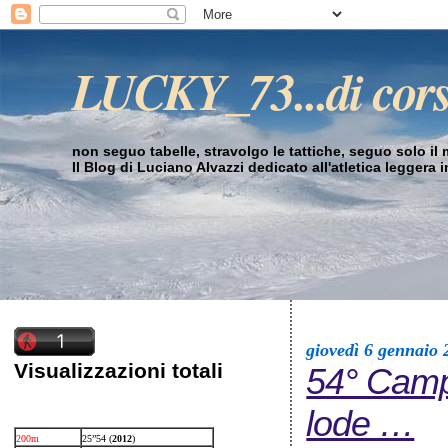
LUCKY_73...di cor
non seguo tabelle, stravolgo le tattiche, seguo solo il mi
Il Blog di Luciano Alvazzi dedicato all'atletica leggera 
giovedì 6 gennaio 
Visualizzazioni totali
54° Camp
lode …
200m
25”54 (
2012
)