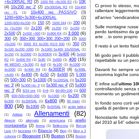
+6x100SAL R2
(2)
10K
1000 R8 +8x200 R2
(1)
Ci provo lo stesso, m
(4)
10x200 rec 2'
(2)
10x300SAL R2
(1)
10x400
rallentare leggerment
10x400 rec PASSIVO
(3)
rec FL
(1)
all’arrivo “vendicando
1200+600+3x300+6x100SAL
(2)
150
(2)
200
(4)
1200+600+6x200
(1)
1609.344
(1)
Sulle montagne russe
2x100
(4)
2x (2x200)
(1)
2x200
(1)
2x250
(1)
perdo tantissimo da ge
3.000
(6)
2x500
(2)
2x500 +300
(1)
2x800 R4
(1)
arte …io sono propri
300
(2)
300+300 300+300 200+200
(2)
3000
350
(2)
+5x200
(1)
3000 R3 6x200 R1/3 500
(1)
Il resto è un lento fi
3x100 6x200 1000
(1)
3x1000 5x400 10x50SAL
(1)
3x400
(4)
3x150
(1)
3x2000
(1)
3x300ER
(1)
3x600
Mi godo però il pubbl
400
(15)
R2
(1)
3x600 R4
(1)
3x80
(1)
3x800
(1)
rispettabile su un pe
4K MEDIO +3x300
(1)
4slf
(1)
4x100
(1)
4x1000
(1)
Davanti ho sempre un 
4x300ER
(4)
4x2000
(1)
4x300 R4
(1)
4x30BL
insomma logiche conse
4x400
(3)
4x50
(2)
4x600
(2)
5.000
+4x60
(1)
(2)
500+300
(2)
5x1000
(3)
5x200
5x100SAL
(1)
E infine sull’
ultimo 10
rec 3'
(4)
5x300 rec 4'
(2)
5x800
5x300 rec 3'
(1)
controllandolo senza s
rec 3'
(5)
600
6/24 ore
(1)
6+6
(1)
60+80+100
(1)
momento un godimento,
(3)
6x200
(3)
600+500+500+300
(1)
6x1000
(1)
6x800
(8)
6x300
(1)
6x300SAL
(1)
80 metri
(1)
In fondo sono corti ve
800
(16)
8x1000
(2)
8x50SAL
(1)
acido lattico
quella di perdere un p
Allenamenti
(82)
(1)
Adidas
(1)
Nonostante tutto migli
anello
Alpecin
(1)
alternato
(1)
americana
(1)
del 2010 al 54” odier
montagnetta
(2)
Arena
(1)
Bellinzona
(1)
Berruti
Bilancio
(4)
Livio
(1)
bicicletta
(1)
Blog
(1)
Blog a 3
Blogpoint
(13)
Boston
(15)
colonne
(1)
Boston