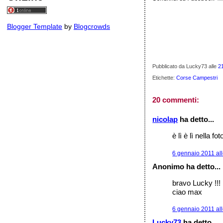
Blogger Template
by
Blogcrowds
Pubblicato da Lucky73
alle
2
Etichette:
Corse Campestri
20 commenti:
nicolap
ha detto...
è lì è lì nella fot
6 gennaio 2011 all
Anonimo ha detto...
bravo Lucky !!!
ciao max
6 gennaio 2011 all
Lucky73
ha detto...