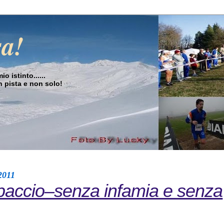
sa!
o istinto......
in pista e non solo!
2011
accio–senza infamia e senza