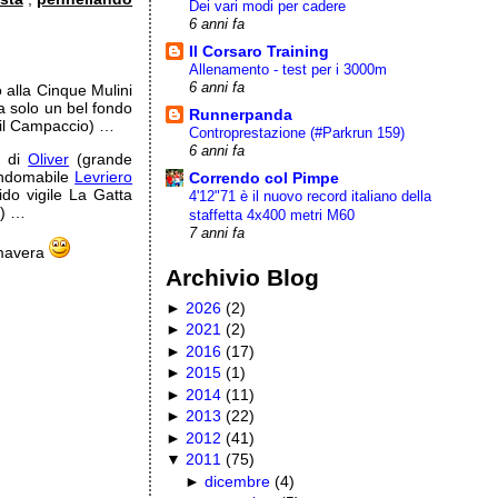
Dei vari modi per cadere
6 anni fa
Il Corsaro Training
Allenamento - test per i 3000m
6 anni fa
o alla Cinque Mulini
a solo un bel fondo
Runnerpanda
n il Campaccio) …
Controprestazione (#Parkrun 159)
6 anni fa
, di
Oliver
(grande
’indomabile
Levriero
Correndo col Pimpe
fido vigile La Gatta
4'12"71 è il nuovo record italiano della
!) …
staffetta 4x400 metri M60
7 anni fa
imavera
Archivio Blog
►
2026
(
2
)
►
2021
(
2
)
►
2016
(
17
)
►
2015
(
1
)
►
2014
(
11
)
►
2013
(
22
)
►
2012
(
41
)
▼
2011
(
75
)
►
dicembre
(
4
)