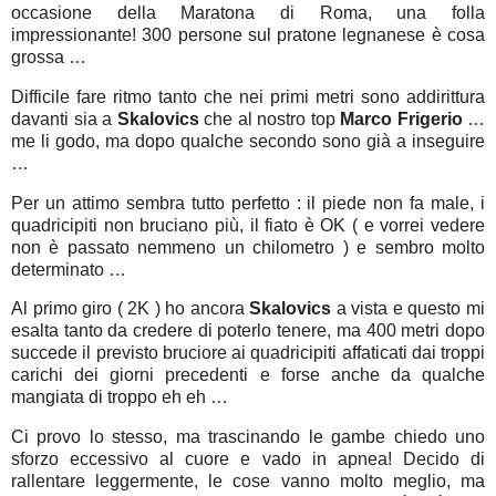
occasione della Maratona di Roma, una folla
impressionante! 300 persone sul pratone legnanese è cosa
grossa …
Difficile fare ritmo tanto che nei primi metri sono addirittura
davanti sia a
Skalovics
che al nostro top
Marco Frigerio
…
me li godo, ma dopo qualche secondo sono già a inseguire
…
Per un attimo sembra tutto perfetto : il piede non fa male, i
quadricipiti non bruciano più, il fiato è OK ( e vorrei vedere
non è passato nemmeno un chilometro ) e sembro molto
determinato …
Al primo giro ( 2K ) ho ancora
Skalovics
a vista e questo mi
esalta tanto da credere di poterlo tenere, ma 400 metri dopo
succede il previsto bruciore ai quadricipiti affaticati dai troppi
carichi dei giorni precedenti e forse anche da qualche
mangiata di troppo eh eh …
Ci provo lo stesso, ma trascinando le gambe chiedo uno
sforzo eccessivo al cuore e vado in apnea! Decido di
rallentare leggermente, le cose vanno molto meglio, ma