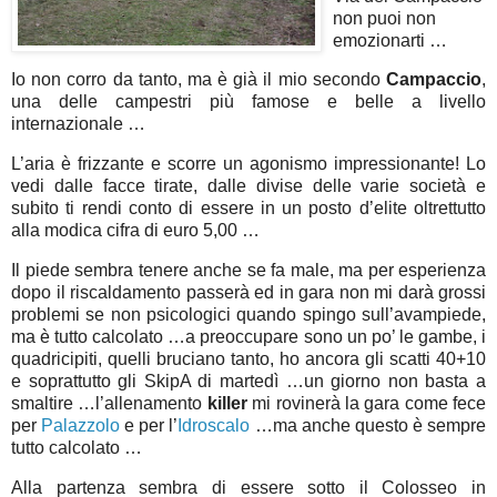
non puoi non
emozionarti …
Io non corro da tanto, ma è già il mio secondo
Campaccio
,
una delle campestri più famose e belle a livello
internazionale …
L’aria è frizzante e scorre un agonismo impressionante! Lo
vedi dalle facce tirate, dalle divise delle varie società e
subito ti rendi conto di essere in un posto d’elite oltrettutto
alla modica cifra di euro 5,00 …
Il piede sembra tenere anche se fa male, ma per esperienza
dopo il riscaldamento passerà ed in gara non mi darà grossi
problemi se non psicologici quando spingo sull’avampiede,
ma è tutto calcolato …a preoccupare sono un po’ le gambe, i
quadricipiti, quelli bruciano tanto, ho ancora gli scatti 40+10
e soprattutto gli SkipA di martedì …un giorno non basta a
smaltire …l’allenamento
killer
mi rovinerà la gara come fece
per
Palazzolo
e per l’
Idroscalo
…ma anche questo è sempre
tutto calcolato …
Alla partenza sembra di essere sotto il Colosseo in