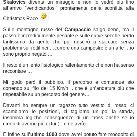
Skalovics
diventa un miraggio e non lo vedrò più fino
all’arrivo “vendicandosi” prontamente della sconfitta alla
Christmas Race
Sulle montagne russe del
Campaccio
salgo bene, ma il
passo è incredibilmente pesante e sulle curve secche perdo
tantissimo da gente che poi riuscirò a staccare senza
problemi sui rettilinei …correre una campestre è un arte …io
sono proprio negato …
Il resto è un lento fisiologico rallentamento che non ha senso
raccontare …
Mi godo però il pubblico, il percorso e comunque sto
correndo sul filo dei 15 Km/h …che è un’andatura più che
rispettabile su un percorso del genere…
Davanti ho sempre un ragazzo tutto vestito di rosso, ci
scambiamo le posizioni, ci tagliamo un po’ la strada,
insomma logiche conseguenze di un cross anche se io
credo di averne più di lui (…e ne avrò).
E infine sull’
ultimo 1000
dove avrei potuto fare moooolto di