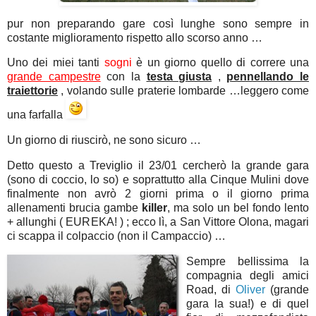
pur non preparando gare così lunghe sono sempre in
costante miglioramento rispetto allo scorso anno …
Uno dei miei tanti
sogni
è un giorno quello di correre una
grande campestre
con la
testa giusta
,
pennellando le
traiettorie
, volando sulle praterie lombarde …leggero come
una farfalla
Un giorno di riuscirò, ne sono sicuro …
Detto questo a Treviglio il 23/01 cercherò la grande gara
(sono di coccio, lo so) e soprattutto alla Cinque Mulini dove
finalmente non avrò 2 giorni prima o il giorno prima
allenamenti brucia gambe
killer
, ma solo un bel fondo lento
+ allunghi ( EUREKA! ) ; ecco lì, a San Vittore Olona, magari
ci scappa il colpaccio (non il Campaccio) …
Sempre bellissima la
compagnia degli amici
Road, di
Oliver
(grande
gara la sua!) e di quel