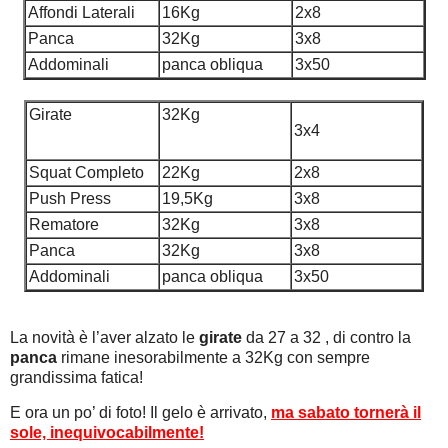
Affondi Laterali
16Kg
2x8
Panca
32Kg
3x8
Addominali
panca obliqua
3x50
Girate
32Kg
3x4
Squat Completo
22Kg
2x8
Push Press
19,5Kg
3x8
Rematore
32Kg
3x8
Panca
32Kg
3x8
Addominali
panca obliqua
3x50
La novità è l’aver alzato le
girate
da 27 a 32 , di contro la
panca
rimane inesorabilmente a 32Kg con sempre
grandissima fatica!
E ora un po’ di foto! Il gelo è arrivato,
ma sabato tornerà il
sole, inequivocabilmente!