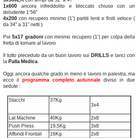
1x600
ancora infreddolito e bloccato chiuso con un
deludente 1’56”
4x200
con recupero minimo (1’) partiti lenti e finiti veloce (
da 34” a 31” netti )
Poi
5x17 gradoni
con minimo recupero (1’) per colpa della
fretta di tornare al lavoro
Il tutto preceduto da un buon lavoro sui
DRILLS
e lanci con
la
Palla Medica
.
Oggi ancora qualche grado in meno e lavoro in palestra, ma
ecco il
programma completo autunnale
diviso in due
sedute :
Stacchi
37Kg
3x4
Lat Machine
40Kg
2x8
Push Press
19,5Kg
3x8
Affondi Frontali
16Kg
2x8