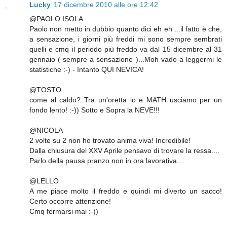
Lucky
17 dicembre 2010 alle ore 12:42
@PAOLO ISOLA
Paolo non metto in dubbio quanto dici eh eh ...il fatto è che,
a sensazione, i giorni più freddi mi sono sempre sembrati
quelli e cmq il periodo più freddo va dal 15 dicembre al 31
gennaio ( sempre a sensazione )...Moh vado a leggermi le
statistiche :-) - Intanto QUI NEVICA!
@TOSTO
come al caldo? Tra un'oretta io e MATH usciamo per un
fondo lento! :-)) Sotto e Sopra la NEVE!!!
@NICOLA
2 volte su 2 non ho trovato anima viva! Incredibile!
Dalla chiusura del XXV Aprile pensavo di trovare la ressa....
Parlo della pausa pranzo non in ora lavorativa....
@LELLO
A me piace molto il freddo e quindi mi diverto un sacco!
Certo occorre attenzione!
Cmq fermarsi mai :-))