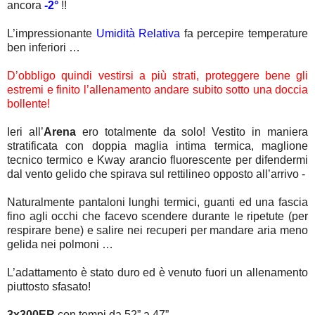
ancora
-2°
!!
L’impressionante
Umidità Relativa
fa percepire temperature
ben inferiori …
D’obbligo quindi vestirsi a più strati, proteggere bene gli
estremi e finito l’allenamento andare subito sotto una doccia
bollente!
Ieri all’
Arena
ero totalmente da solo! Vestito in maniera
stratificata con doppia maglia intima termica, maglione
tecnico termico e Kway arancio fluorescente per difendermi
dal vento gelido che spirava sul rettilineo opposto all’arrivo -
Naturalmente pantaloni lunghi termici, guanti ed una fascia
fino agli occhi che facevo scendere durante le ripetute (per
respirare bene) e salire nei recuperi per mandare aria meno
gelida nei polmoni …
L’adattamento è stato duro ed è venuto fuori un allenamento
piuttosto sfasato!
3x300ER
con tempi da 52” a 47”