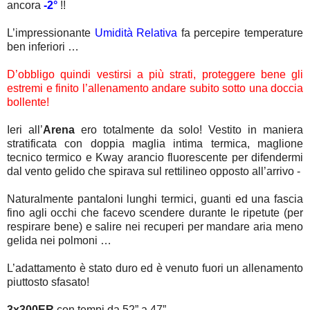
ancora
-2°
!!
L’impressionante
Umidità Relativa
fa percepire temperature
ben inferiori …
D’obbligo quindi vestirsi a più strati, proteggere bene gli
estremi e finito l’allenamento andare subito sotto una doccia
bollente!
Ieri all’
Arena
ero totalmente da solo! Vestito in maniera
stratificata con doppia maglia intima termica, maglione
tecnico termico e Kway arancio fluorescente per difendermi
dal vento gelido che spirava sul rettilineo opposto all’arrivo -
Naturalmente pantaloni lunghi termici, guanti ed una fascia
fino agli occhi che facevo scendere durante le ripetute (per
respirare bene) e salire nei recuperi per mandare aria meno
gelida nei polmoni …
L’adattamento è stato duro ed è venuto fuori un allenamento
piuttosto sfasato!
3x300ER
con tempi da 52” a 47”