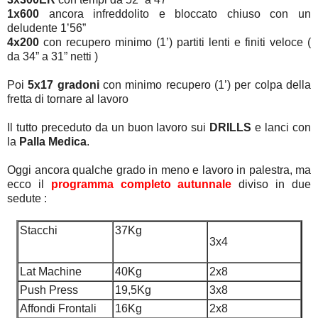
1x600
ancora infreddolito e bloccato chiuso con un
deludente 1’56”
4x200
con recupero minimo (1’) partiti lenti e finiti veloce (
da 34” a 31” netti )
Poi
5x17 gradoni
con minimo recupero (1’) per colpa della
fretta di tornare al lavoro
Il tutto preceduto da un buon lavoro sui
DRILLS
e lanci con
la
Palla Medica
.
Oggi ancora qualche grado in meno e lavoro in palestra, ma
ecco il
programma completo autunnale
diviso in due
sedute :
Stacchi
37Kg
3x4
Lat Machine
40Kg
2x8
Push Press
19,5Kg
3x8
Affondi Frontali
16Kg
2x8