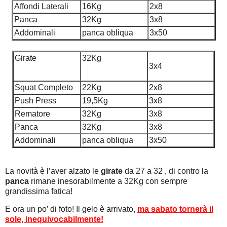
Affondi Laterali
16Kg
2x8
Panca
32Kg
3x8
Addominali
panca obliqua
3x50
Girate
32Kg
3x4
Squat Completo
22Kg
2x8
Push Press
19,5Kg
3x8
Rematore
32Kg
3x8
Panca
32Kg
3x8
Addominali
panca obliqua
3x50
La novità è l’aver alzato le
girate
da 27 a 32 , di contro la
panca
rimane inesorabilmente a 32Kg con sempre
grandissima fatica!
E ora un po’ di foto! Il gelo è arrivato,
ma sabato tornerà il
sole, inequivocabilmente!