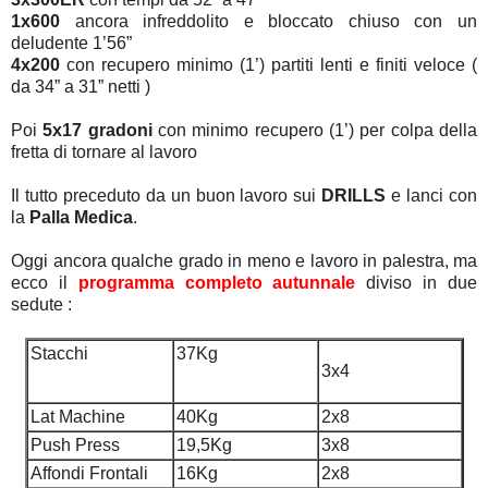
1x600
ancora infreddolito e bloccato chiuso con un
deludente 1’56”
4x200
con recupero minimo (1’) partiti lenti e finiti veloce (
da 34” a 31” netti )
Poi
5x17 gradoni
con minimo recupero (1’) per colpa della
fretta di tornare al lavoro
Il tutto preceduto da un buon lavoro sui
DRILLS
e lanci con
la
Palla Medica
.
Oggi ancora qualche grado in meno e lavoro in palestra, ma
ecco il
programma completo autunnale
diviso in due
sedute :
Stacchi
37Kg
3x4
Lat Machine
40Kg
2x8
Push Press
19,5Kg
3x8
Affondi Frontali
16Kg
2x8