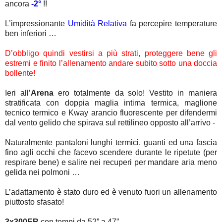
ancora
-2°
!!
L’impressionante
Umidità Relativa
fa percepire temperature
ben inferiori …
D’obbligo quindi vestirsi a più strati, proteggere bene gli
estremi e finito l’allenamento andare subito sotto una doccia
bollente!
Ieri all’
Arena
ero totalmente da solo! Vestito in maniera
stratificata con doppia maglia intima termica, maglione
tecnico termico e Kway arancio fluorescente per difendermi
dal vento gelido che spirava sul rettilineo opposto all’arrivo -
Naturalmente pantaloni lunghi termici, guanti ed una fascia
fino agli occhi che facevo scendere durante le ripetute (per
respirare bene) e salire nei recuperi per mandare aria meno
gelida nei polmoni …
L’adattamento è stato duro ed è venuto fuori un allenamento
piuttosto sfasato!
3x300ER
con tempi da 52” a 47”