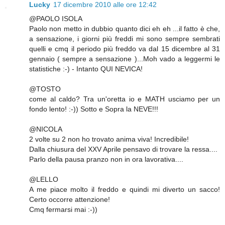
Lucky
17 dicembre 2010 alle ore 12:42
@PAOLO ISOLA
Paolo non metto in dubbio quanto dici eh eh ...il fatto è che,
a sensazione, i giorni più freddi mi sono sempre sembrati
quelli e cmq il periodo più freddo va dal 15 dicembre al 31
gennaio ( sempre a sensazione )...Moh vado a leggermi le
statistiche :-) - Intanto QUI NEVICA!
@TOSTO
come al caldo? Tra un'oretta io e MATH usciamo per un
fondo lento! :-)) Sotto e Sopra la NEVE!!!
@NICOLA
2 volte su 2 non ho trovato anima viva! Incredibile!
Dalla chiusura del XXV Aprile pensavo di trovare la ressa....
Parlo della pausa pranzo non in ora lavorativa....
@LELLO
A me piace molto il freddo e quindi mi diverto un sacco!
Certo occorre attenzione!
Cmq fermarsi mai :-))