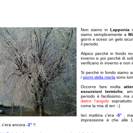
Non siamo in
Lapponia
o
siamo semplicemente a
Mi
giorni e sceso un gelo sicu
il periodo.
Atipico perchè in fondo n
inverno e poi perchè di soli
verificano in inverno e non 
Si perchè in fondo siamo a
i
giorni della merla
sono lon
Occorre fare molta
att
escursioni termiche
, am
periodo è facilissimo, ma
dietro l’angolo
soprattutto
come la mia di ieri :-)
Ieri mattina c’era
-5°
, ma 
impressione è che alle 13
, c’era ancora
-2°
!!