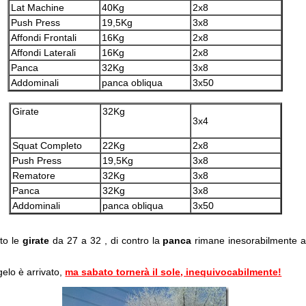
Lat Machine
40Kg
2x8
Push Press
19,5Kg
3x8
Affondi Frontali
16Kg
2x8
Affondi Laterali
16Kg
2x8
Panca
32Kg
3x8
Addominali
panca obliqua
3x50
Girate
32Kg
3x4
Squat Completo
22Kg
2x8
Push Press
19,5Kg
3x8
Rematore
32Kg
3x8
Panca
32Kg
3x8
Addominali
panca obliqua
3x50
ato le
girate
da 27 a 32 , di contro la
panca
rimane inesorabilmente 
 gelo è arrivato,
ma sabato tornerà il sole, inequivocabilmente!