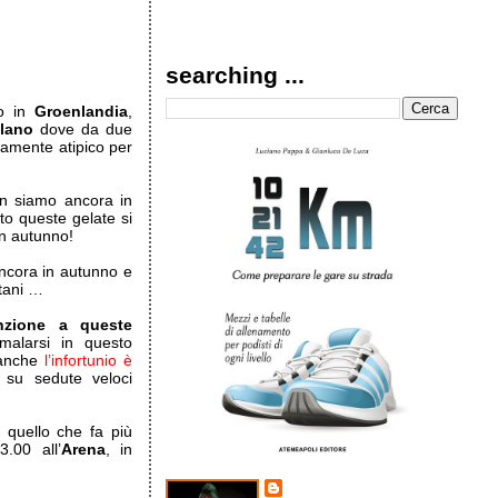
searching ...
 in
Groenlandia
,
lano
dove da due
ramente atipico per
on siamo ancora in
to queste gelate si
in autunno!
ncora in autunno e
tani …
enzione a queste
malarsi in questo
 anche
l’infortunio è
 su sedute veloci
quello che fa più
.00 all’
Arena
, in