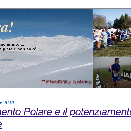
sa!
o istinto......
in pista e non solo!
re 2010
ento Polare e il potenziament
e