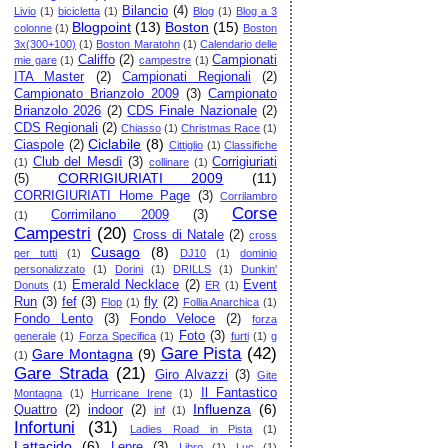
Bilancio
(4)
Livio
(1)
bicicletta
(1)
Blog
(1)
Blog a 3
Blogpoint
(13)
Boston
(15)
colonne
(1)
Boston
3x(300+100)
(1)
Boston Maratohn
(1)
Calendario delle
Califfo
(2)
Campionati
mie gare
(1)
campestre
(1)
ITA Master
(2)
Campionati Regionali
(2)
Campionato Brianzolo 2009
(3)
Campionato
Brianzolo 2026
(2)
CDS Finale Nazionale
(2)
CDS Regionali
(2)
Chiasso
(1)
Christmas Race
(1)
Ciclabile
(8)
Ciaspole
(2)
Cittiglio
(1)
Classifiche
Club del Mesdì
(3)
Corrigiuriati
(1)
collinare
(1)
CORRIGIURIATI 2009
(11)
(5)
CORRIGIURIATI Home Page
(3)
Corrilambro
Corse
Corrimilano 2009
(3)
(1)
Campestri
(20)
Cross di Natale
(2)
cross
Cusago
(8)
per tutti
(1)
DJ10
(1)
dominio
personalizzato
(1)
Dorini
(1)
DRILLS
(1)
Dunkin'
Emerald Necklace
(2)
Event
Donuts
(1)
ER
(1)
Run
(3)
fef
(3)
fly
(2)
Flop
(1)
Follia Anarchica
(1)
Fondo Lento
(3)
Fondo Veloce
(2)
forza
Foto
(3)
generale
(1)
Forza Specifica
(1)
furti
(1)
g
Gare Pista
(42)
Gare Montagna
(9)
(1)
Gare Strada
(21)
Giro Alvazzi
(3)
Gite
Il Fantastico
Montagna
(1)
Hurricane Irene
(1)
Influenza
(6)
Quattro
(2)
indoor
(2)
inf
(1)
Infortuni
(31)
Ladies Road in Pista
(1)
Lattacido
(6)
Lepre
(3)
Libro
(1)
Luc
(1)