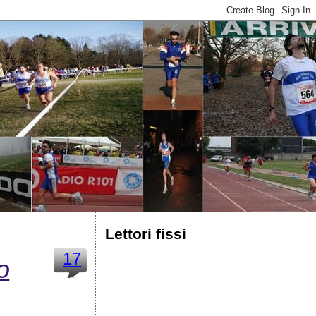
Lettori fissi
17
o