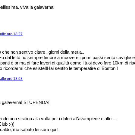
bellissima. viva la galaverna!
alle ore 18:27
che non sentivo citare i giorni della merla..
zo dal letto ho sempre timore a muovere i primi passi sento caviglie e
anti e prima di fare lavori di qualità come i tuoi devo fare 10km di ri
lo ricordarmi che esiste!!Hai sentito le temperatire di Boston!!
alle ore 18:58
 la galaverna! STUPENDA!
ndo uno scalino alla volta per i dolori all'avampiede e altri ...
lub :-))
caldo, ma sabato lei sarà qui !