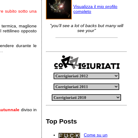
Visualizza il mio profilo
are subito sotto una
completo
"you'll see a lot of backs but many will
a termica, maglione
see your"
 rettilineo opposto
cendere durante le
 …
autunnale
diviso in
Top Posts
Come su un