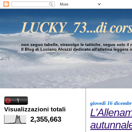
LUCKY_73...di cor
non seguo tabelle, stravolgo le tattiche, seguo solo il mi
Il Blog di Luciano Alvazzi dedicato all'atletica leggera 
giovedì 16 dicemb
Visualizzazioni totali
L’Allenam
2,355,663
autunnal