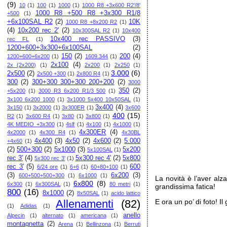
(9)
10
(1)
100
(1)
1000
(1)
1000 R8 +3x600 R2'/8'
1000 R8 +500 R8 +3x300 R1/8
+500
(1)
+6x100SAL R2
(2)
10K
1000 R8 +8x200 R2
(1)
(4)
10x200 rec 2'
(2)
10x300SAL R2
(1)
10x400
10x400 rec PASSIVO
(3)
rec FL
(1)
1200+600+3x300+6x100SAL
(2)
150
(2)
200
(4)
1200+600+6x200
(1)
1609.344
(1)
2x100
(4)
2x (2x200)
(1)
2x200
(1)
2x250
(1)
3.000
(6)
2x500
(2)
2x500 +300
(1)
2x800 R4
(1)
300
(2)
300+300 300+300 200+200
(2)
3000
350
(2)
+5x200
(1)
3000 R3 6x200 R1/3 500
(1)
3x100 6x200 1000
(1)
3x1000 5x400 10x50SAL
(1)
3x400
(4)
3x150
(1)
3x2000
(1)
3x300ER
(1)
3x600
400
(15)
R2
(1)
3x600 R4
(1)
3x80
(1)
3x800
(1)
4K MEDIO +3x300
(1)
4slf
(1)
4x100
(1)
4x1000
(1)
4x300ER
(4)
4x2000
(1)
4x300 R4
(1)
4x30BL
4x400
(3)
4x50
(2)
4x600
(2)
5.000
+4x60
(1)
(2)
500+300
(2)
5x1000
(3)
5x200
5x100SAL
(1)
rec 3'
(4)
5x300 rec 4'
(2)
5x800
5x300 rec 3'
(1)
rec 3'
(5)
600
6/24 ore
(1)
6+6
(1)
60+80+100
(1)
(3)
6x200
(3)
600+500+500+300
(1)
6x1000
(1)
La novità è l’aver alz
6x800
(8)
6x300
(1)
6x300SAL
(1)
80 metri
(1)
grandissima fatica!
800
(16)
8x1000
(2)
8x50SAL
(1)
acido lattico
Allenamenti
(82)
E ora un po’ di foto! Il
(1)
Adidas
(1)
anello
Alpecin
(1)
alternato
(1)
americana
(1)
montagnetta
(2)
Arena
(1)
Bellinzona
(1)
Berruti