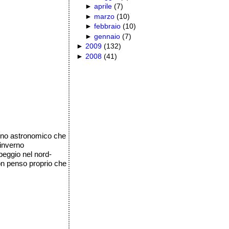
►
aprile
(
7
)
►
marzo
(
10
)
►
febbraio
(
10
)
►
gennaio
(
7
)
►
2009
(
132
)
►
2008
(
41
)
erno astronomico che
'inverno
peggio nel nord-
non penso proprio che