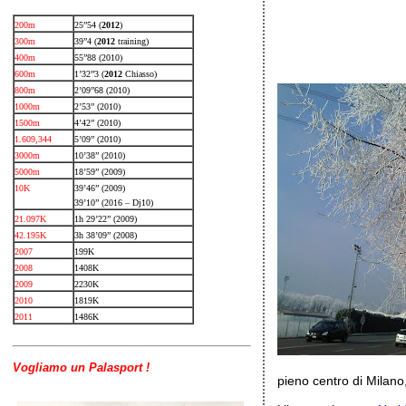
200m
25”54 (
2012
)
300m
39”4 (
2012
training)
400m
55”88 (2010)
600m
1’32”3 (
2012
Chiasso)
800m
2’09”68 (2010)
1000m
2’53” (2010)
1500m
4’42” (2010)
1.609,344
5’09” (2010)
3000m
10’38” (2010)
5000m
18’59” (2009)
10K
39’46” (2009)
39’10” (2016 – Dj10)
21.097K
1h 29’22” (2009)
42.195K
3h 38’09” (2008)
2007
199K
2008
1408K
2009
2230K
2010
1819K
2011
1486K
Vogliamo un Palasport !
pieno centro di Milano