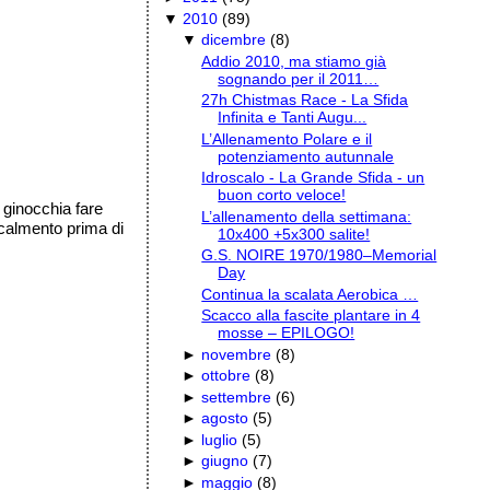
▼
2010
(
89
)
▼
dicembre
(
8
)
Addio 2010, ma stiamo già
sognando per il 2011…
27h Chistmas Race - La Sfida
Infinita e Tanti Augu...
L’Allenamento Polare e il
potenziamento autunnale
Idroscalo - La Grande Sfida - un
buon corto veloce!
 ginocchia fare
L’allenamento della settimana:
scalmento prima di
10x400 +5x300 salite!
G.S. NOIRE 1970/1980–Memorial
Day
Continua la scalata Aerobica …
Scacco alla fascite plantare in 4
mosse – EPILOGO!
►
novembre
(
8
)
►
ottobre
(
8
)
►
settembre
(
6
)
►
agosto
(
5
)
►
luglio
(
5
)
►
giugno
(
7
)
►
maggio
(
8
)