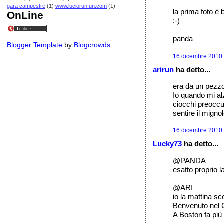
gara campestre
(1)
www.luciorunfun.com
(1)
la prima foto è 
OnLine
;-)
panda
Blogger Template
by
Blogcrowds
16 dicembre 2010 
arirun
ha detto...
era da un pezzo 
Io quando mi al
ciocchi preoccup
sentire il migno
16 dicembre 2010 
Lucky73
ha detto...
@PANDA
esatto proprio
@ARI
io la mattina sce
Benvenuto nel C
A Boston fa più 