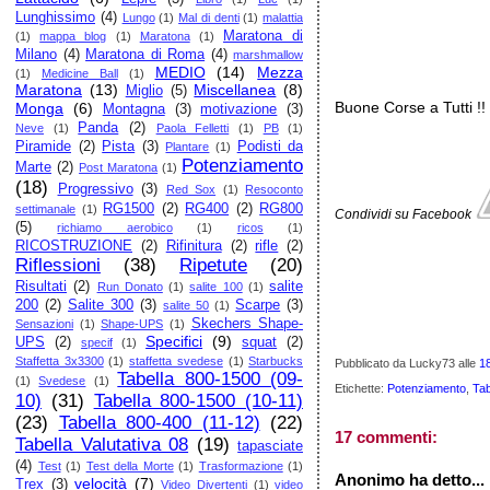
Lunghissimo
(4)
Lungo
(1)
Mal di denti
(1)
malattia
Maratona di
(1)
mappa blog
(1)
Maratona
(1)
Milano
(4)
Maratona di Roma
(4)
marshmallow
MEDIO
(14)
Mezza
(1)
Medicine Ball
(1)
Maratona
(13)
Miscellanea
(8)
Miglio
(5)
Buone Corse a Tutti !!
Monga
(6)
Montagna
(3)
motivazione
(3)
Panda
(2)
Neve
(1)
Paola Felletti
(1)
PB
(1)
Piramide
(2)
Pista
(3)
Podisti da
Plantare
(1)
Potenziamento
Marte
(2)
Post Maratona
(1)
(18)
Progressivo
(3)
Red Sox
(1)
Resoconto
RG1500
(2)
RG400
(2)
RG800
settimanale
(1)
Condividi su Facebook
(5)
richiamo aerobico
(1)
ricos
(1)
RICOSTRUZIONE
(2)
Rifinitura
(2)
rifle
(2)
Riflessioni
(38)
Ripetute
(20)
Risultati
(2)
salite
Run Donato
(1)
salite 100
(1)
200
(2)
Salite 300
(3)
Scarpe
(3)
salite 50
(1)
Skechers Shape-
Sensazioni
(1)
Shape-UPS
(1)
Specifici
(9)
UPS
(2)
squat
(2)
specif
(1)
Staffetta 3x3300
(1)
staffetta svedese
(1)
Starbucks
Pubblicato da Lucky73
alle
1
Tabella 800-1500 (09-
(1)
Svedese
(1)
Etichette:
Potenziamento
,
Tab
10)
(31)
Tabella 800-1500 (10-11)
(23)
Tabella 800-400 (11-12)
(22)
17 commenti:
Tabella Valutativa 08
(19)
tapasciate
(4)
Test
(1)
Test della Morte
(1)
Trasformazione
(1)
Anonimo ha detto...
velocità
(7)
Trex
(3)
Video Divertenti
(1)
video