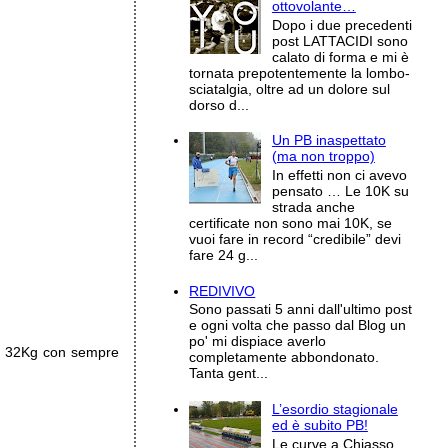
ottovolante…
Dopo i due precedenti
post LATTACIDI sono
calato di forma e mi è
tornata prepotentemente la lombo-
sciatalgia, oltre ad un dolore sul
dorso d...
Un PB inaspettato
(ma non troppo)
In effetti non ci avevo
pensato … Le 10K su
strada anche
certificate non sono mai 10K, se
vuoi fare in record “credibile” devi
fare 24 g...
REDIVIVO
Sono passati 5 anni dall'ultimo post
e ogni volta che passo dal Blog un
po' mi dispiace averlo
a 32Kg con sempre
completamente abbondonato.
Tanta gent...
L’esordio stagionale
ed è subito PB!
Le curve a Chiasso