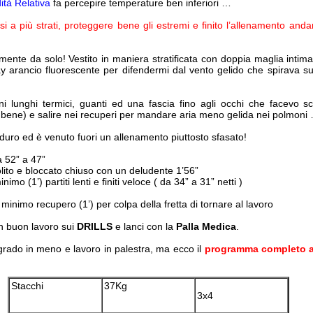
ità Relativa
fa percepire temperature ben inferiori …
rsi a più strati, proteggere bene gli estremi e finito l’allenamento and
mente da solo! Vestito in maniera stratificata con doppia maglia intim
y arancio fluorescente per difendermi dal vento gelido che spirava sul
i lunghi termici, guanti ed una fascia fino agli occhi che facevo s
e bene) e salire nei recuperi per mandare aria meno gelida nei polmoni
duro ed è venuto fuori un allenamento piuttosto sfasato!
 52” a 47”
lito e bloccato chiuso con un deludente 1’56”
mo (1’) partiti lenti e finiti veloce ( da 34” a 31” netti )
minimo recupero (1’) per colpa della fretta di tornare al lavoro
un buon lavoro sui
DRILLS
e lanci con la
Palla Medica
.
rado in meno e lavoro in palestra, ma ecco il
programma completo 
Stacchi
37Kg
3x4