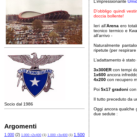
L’impressionante
Umid
D’obbligo quindi vesti
doccia bollente!
Ieri all’
Arena
ero total
tecnico termico e Kwa
all’arrivo -
Naturalmente pantalon
ripetute (per respirar
L’adattamento è stato 
3x300ER
con tempi da
1x600
ancora infreddo
4x200
con recupero mini
Poi
5x17 gradoni
con 
Il tutto preceduto da 
Socio dal 1986
Oggi ancora qualche g
due sedute :
Argomenti
1.500
1.000
(2)
1.000 +2x400
(1)
1.000 +3x400
(1)