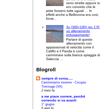
sono strette eppure io
ero convinto che le
piste fossero tutte uguali … In
effetti anche a Bellinzona era così,
forse...
3x (300+100) rec 1’/5’
un allenamento
entusiasmante!
Parlare di questo
allenamento con
appassionati di velocità come il
Califfo e il Panda è come
camminare sulla bianca spiaggia di
Saleccia ...
Blogroll
sempre di corsa.....
Camminiamo insieme - Cocquio
Trevisago (VA)
2 mesi fa
a me piace correre, perchè
correndo si va avanti
1° giugno
5 anni fa