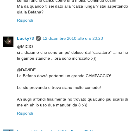
sembri anche carico come una molla. Continua così!!!
Ma da quando ti sei dato alla "calza lunga"? stai aspettando
già la Befana?
Rispondi
Lucky73
12 dicembre 2010 alle ore 20:23
@MICIO
si ...diciamo che sono un po' deluso dal "carattere" ...ma ho
le gambe stanche ...ora sono incriccato :-))
@DAVIDE
La Befana dovrà portarmi un grande CAMPACCIO!
Le sto provando e trovo siano molto comode!
Ah sugli affondi finalmente ho trovato qualcuno più scarsi di
me eh eh io uso due manubri da 8 :-))
Rispondi