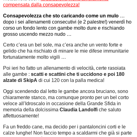
compensata dalla consapevolezza!
Consapevolezza che sto caricando come un mulo
…
dopo i sei allenamenti consecutivi (e 2 palestre!) venerdì ho
corso un fondo lento con gambe molto dure e rischiando
grosso uscendo mezzo nudo …
Certo c’era un bel sole, ma c’era anche un vento forte e
gelido che ha rischiato di minare le mie difese immunitarie
fortunatamente molto vigili …
Poi ieri ho fatto un allenamento di velocità, certe rasoiata
alle gambe :
scatti e scattini che ti uccidono e poi 180
alzate di SkipA
di cui 120 con la palla medica!
Oggi scendendo dal letto le gambe ancora bruciano, sono
chiaramente stanco, ma comunque pronto per un bel corto
veloce all’Idroscalo in occasione della Grande Sfida in
memoria della dolcissima
Claudia Landolfi
che saluto
affettuosamente!
Fa un freddo cane, ma decido per i pantaloncini corti e le
calze lunghe! Non faccio tempo a scaldarmi che già si parte