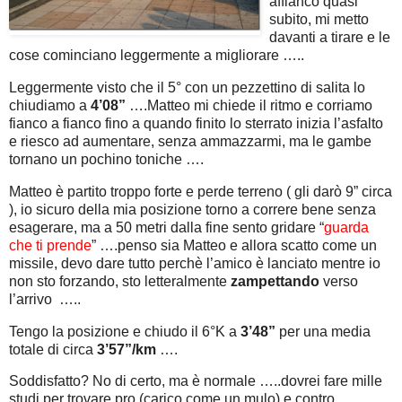
affianco quasi
subito, mi metto
davanti a tirare e le
cose cominciano leggermente a migliorare …..
Leggermente visto che il 5° con un pezzettino di salita lo
chiudiamo a
4’08”
….Matteo mi chiede il ritmo e corriamo
fianco a fianco fino a quando finito lo sterrato inizia l’asfalto
e riesco ad aumentare, senza ammazzarmi, ma le gambe
tornano un pochino toniche ….
Matteo è partito troppo forte e perde terreno ( gli darò 9” circa
), io sicuro della mia posizione torno a correre bene senza
esagerare, ma a 50 metri dalla fine sento gridare “
guarda
che ti prende
” ….penso sia Matteo e allora scatto come un
missile, devo dare tutto perchè l’amico è lanciato mentre io
non sto forzando, sto letteralmente
zampettando
verso
l’arrivo …..
Tengo la posizione e chiudo il 6°K a
3’48”
per una media
totale di circa
3’57”/km
….
Soddisfatto? No di certo, ma è normale …..dovrei fare mille
studi per trovare pro (carico come un mulo) e contro