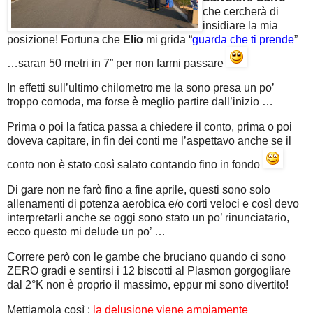
che cercherà di
insidiare la mia
posizione! Fortuna che
Elio
mi grida “
guarda che ti prende
”
…saran 50 metri in 7” per non farmi passare
In effetti sull’ultimo chilometro me la sono presa un po’
troppo comoda, ma forse è meglio partire dall’inizio …
Prima o poi la fatica passa a chiedere il conto, prima o poi
doveva capitare, in fin dei conti me l’aspettavo anche se il
conto non è stato così salato contando fino in fondo
Di gare non ne farò fino a fine aprile, questi sono solo
allenamenti di potenza aerobica e/o corti veloci e così devo
interpretarli anche se oggi sono stato un po’ rinunciatario,
ecco questo mi delude un po’ …
Correre però con le gambe che bruciano quando ci sono
ZERO gradi e sentirsi i 12 biscotti al Plasmon gorgogliare
dal 2°K non è proprio il massimo, eppur mi sono divertito!
Mettiamola così :
la delusione viene ampiamente