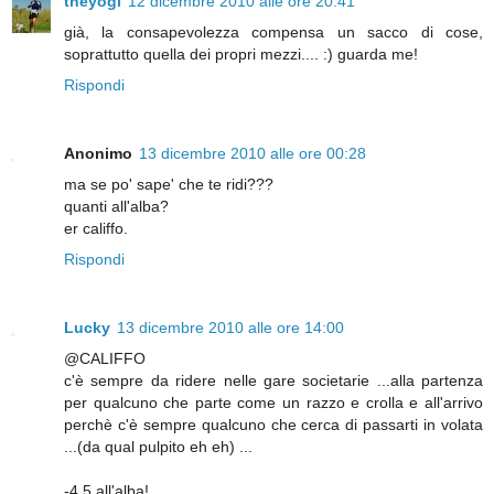
theyogi
12 dicembre 2010 alle ore 20:41
già, la consapevolezza compensa un sacco di cose,
soprattutto quella dei propri mezzi.... :) guarda me!
Rispondi
Anonimo
13 dicembre 2010 alle ore 00:28
ma se po' sape' che te ridi???
quanti all'alba?
er califfo.
Rispondi
Lucky
13 dicembre 2010 alle ore 14:00
@CALIFFO
c'è sempre da ridere nelle gare societarie ...alla partenza
per qualcuno che parte come un razzo e crolla e all'arrivo
perchè c'è sempre qualcuno che cerca di passarti in volata
...(da qual pulpito eh eh) ...
-4,5 all'alba!