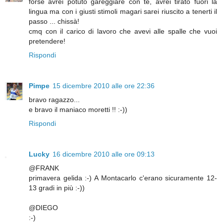
forse avrei potuto gareggiare con te, avrei tirato fuori la
lingua ma con i giusti stimoli magari sarei riuscito a tenerti il
passo ... chissà!
cmq con il carico di lavoro che avevi alle spalle che vuoi
pretendere!
Rispondi
Pimpe
15 dicembre 2010 alle ore 22:36
bravo ragazzo...
e bravo il maniaco moretti !! :-))
Rispondi
Lucky
16 dicembre 2010 alle ore 09:13
@FRANK
primavera gelida :-) A Montacarlo c'erano sicuramente 12-
13 gradi in più :-))
@DIEGO
:-)