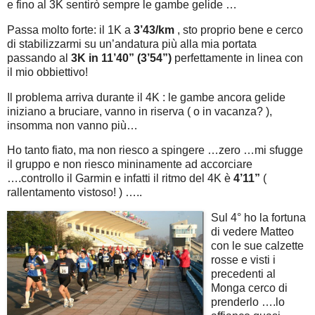
e fino al 3K sentirò sempre le gambe gelide …
Passa molto forte: il 1K a
3’43/km
, sto proprio bene e cerco
di stabilizzarmi su un’andatura più alla mia portata
passando al
3K in 11’40” (3’54”)
perfettamente in linea con
il mio obbiettivo!
Il problema arriva durante il 4K : le gambe ancora gelide
iniziano a bruciare, vanno in riserva ( o in vacanza? ),
insomma non vanno più…
Ho tanto fiato, ma non riesco a spingere …zero …mi sfugge
il gruppo e non riesco mininamente ad accorciare
….controllo il Garmin e infatti il ritmo del 4K è
4’11”
(
rallentamento vistoso! ) …..
Sul 4° ho la fortuna
di vedere Matteo
con le sue calzette
rosse e visti i
precedenti al
Monga cerco di
prenderlo ….lo